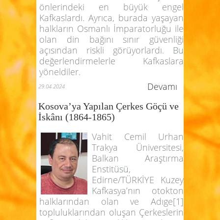
önlerindeki en büyük engel
Kafkaslardı. Ayrıca, burada yaşayan
halkların Osmanlı İmparatorluğu ile
olan din bağını sınır güvenliği
açısından riskli görüyorlardı. Bu
değerlendirmelerle Kafkaslara
yöneldiler.
Devamı
29.04.2024
Kosova’ya Yapılan Çerkes Göçü ve
İskânı (1864-1865)
Vahit Cemil Urhan
Trakya Üniversitesi,
Balkan Araştırma
Enstitüsü,
Edirne/TÜRKİYE Kuzey
Kafkasya’nın otokton
halklarından olan ve Adıge[1]
topluluklarından oluşan Çerkeslerin