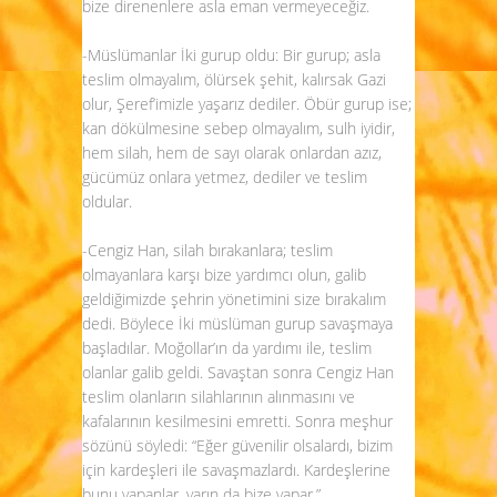
bize direnenlere asla eman vermeyeceğiz.
-Müslümanlar İki gurup oldu: Bir gurup; asla
teslim olmayalım, ölürsek şehit, kalırsak Gazi
olur, Şeref’imizle yaşarız dediler. Öbür gurup ise;
kan dökülmesine sebep olmayalım, sulh iyidir,
hem silah, hem de sayı olarak onlardan azız,
gücümüz onlara yetmez, dediler ve teslim
oldular.
-Cengiz Han, silah bırakanlara; teslim
olmayanlara karşı bize yardımcı olun, galib
geldiğimizde şehrin yönetimini size bırakalım
dedi. Böylece İki müslüman gurup savaşmaya
başladılar. Moğollar’ın da yardımı ile, teslim
olanlar galib geldi. Savaştan sonra Cengiz Han
teslim olanların silahlarının alınmasını ve
kafalarının kesilmesini emretti. Sonra meşhur
sözünü söyledi: “Eğer güvenilir olsalardı, bizim
için kardeşleri ile savaşmazlardı. Kardeşlerine
bunu yapanlar, yarın da bize yapar.”