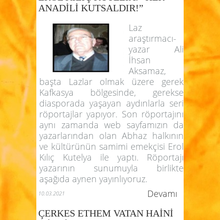
ANADİLİ KUTSALDIR!”
Laz
araştırmacı-
yazar Ali
İhsan
Aksamaz,
başta Lazlar olmak üzere gerek
Kafkasya bölgesinde, gerekse
diasporada yaşayan aydınlarla seri
röportajlar yapıyor. Son röportajını
aynı zamanda web sayfamızın da
yazarlarından olan Abhaz halkının
ve kültürünün samimi emekçisi Erol
Kılıç Kutelya ile yaptı. Röportajı
yazarının sunumuyla birlikte
aşağıda aynen yayınlıyoruz.
Devamı
10.03.2021
ÇERKES ETHEM VATAN HAİNİ