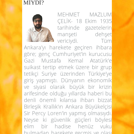
MİYDİ?
MEHMET MAZLUM
ÇELİK- 18 Ekim 1935
tarihinde gazetelerin
manşeti dehşet
vericiydi. Tüm
Ankara'yı harekete geçiren ihbara
göre; genç Cumhuriyet'in kurucusu
Gazi Mustafa Kemal Atatürk'e
suikast tertip etmek üzere bir grup
tetikçi Suriye üzerinden Türkiye'ye
giriş yapmıştı. Dünyanın ekonomik
ve siyasi olarak büyük bir krizin
arifesinde olduğu yıllarda haberi bu
denli önemli kılansa ihbarı bizzat
Birleşik Krallık'ın Ankara Büyükelçisi
Sir Percy Loren'in yapmış olmasıydı.
Neyse ki güvenlik güçleri böylesi
elim bir hadise henüz vuku
bulmadan harekete geçmiş ve olası