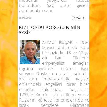
bulundum. Sağ olsun gerekli
ayarlamaları yaptı.
Devamı
29.05.2025
KIZILORDU KOROSU KİMİN
SESİ?
AHMET KOÇAK - 1864
Mayısı tarihimizde kara
bir sayfadır. 18 ve 19 yy.
da batılı ülkelerin
emperyalist amaçları
uğruna girdikleri ülkeleri işgal
yarışına Ruslar da ayak uydurdu.
Krallıktan imparatorluğa geçişte
önlerindeki engelleri birer birer
ortadan kaldırmaya başladılar.
1783’te Kırım’ı ilhak ettikten sonra
Ruslar’ın güneye ilerlemelerinde ve
sıcak denizlere ulaşmada