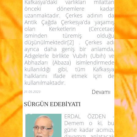
Kafkasya’daki varlıkları milattan
önceki dönemlere kadar
uzanmaktadır. Çerkes adının da
Antik Çağda Çerkesya’da yaşamış
olan Kerketlerin (Cercetae)
isminden türemiş olduğu
düşünülmektedir[2] . Çerkes adı
ayrıca daha geniş bir anlamda,
Adıgelerle birlikte Vubıh (Ubıh) ve
Abhazları (Abaza) isimlendirmede
kullanıldığı gibi, tüm Kafkasya
halklarını ifade etmek için de
kullanılmaktadır.
Devamı
31.05.2023
SÜRGÜN EDEBİYATI
ERDAL ÖZDEN -
Demem o ki, bu
güne kadar acımızı,
davamızı anlatacak