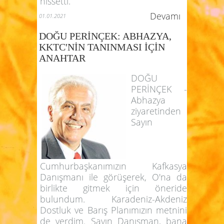
Devamı
01.01.2021
DOĞU PERİNÇEK: ABHAZYA,
KKTC'NİN TANINMASI İÇİN
ANAHTAR
DOĞU
PERİNÇEK -
Abhazya
ziyaretinden
Sayın
Cumhurbaşkanımızın Kafkasya
Danışmanı ile görüşerek, O'na da
birlikte gitmek için öneride
bulundum. Karadeniz-Akdeniz
Dostluk ve Barış Planımızın metnini
de verdim. Sayın Danışman, bana