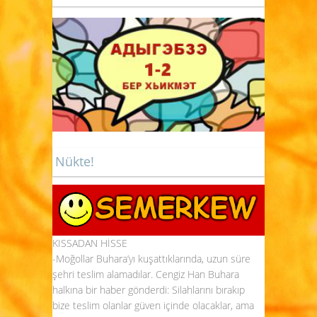
Nükte!
KISSADAN HİSSE
-Moğollar Buhara’yı kuşattıklarında, uzun süre
şehri teslim alamadılar. Cengiz Han Buhara
halkına bir haber gönderdi: Silahlarını bırakıp
bize teslim olanlar güven içinde olacaklar, ama