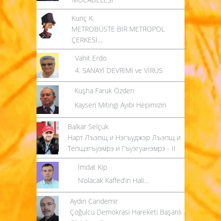
Kuriç K.
METROBÜSTE BİR METROPOL
ÇERKESİ…
Vahit Erdo
4. SANAYİ DEVRİMİ ve VİRÜS
Kuşha Faruk Özden
Kayseri Mitingi Ayıbı Hepimizin
Balkar Selçuk
Нарт Лъэпщ и Нэгъуджэр Лъэпщ и
Тепщэгъуэмрэ и Гъуэгуанэмрэ - II
İmdat Kip
N’olacak Kaffed’in Hali…
Aydın Candemir
Çoğulcu Demokrasi Hareketi Başarılı