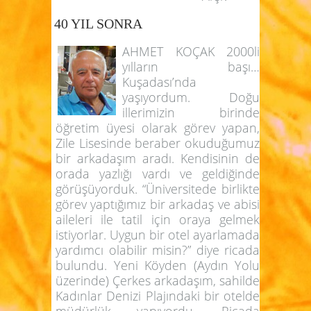
40 YIL SONRA
AHMET KOÇAK 2000li
yılların başı…
Kuşadası’nda
yaşıyordum. Doğu
illerimizin birinde
öğretim üyesi olarak görev yapan,
Zile Lisesinde beraber okuduğumuz
bir arkadaşım aradı. Kendisinin de
orada yazlığı vardı ve geldiğinde
görüşüyorduk. “Üniversitede birlikte
görev yaptığımız bir arkadaş ve abisi
aileleri ile tatil için oraya gelmek
istiyorlar. Uygun bir otel ayarlamada
yardımcı olabilir misin?” diye ricada
bulundu. Yeni Köyden (Aydın Yolu
üzerinde) Çerkes arkadaşım, sahilde
Kadınlar Denizi Plajındaki bir otelde
müdürlük yapıyordu. Ricada