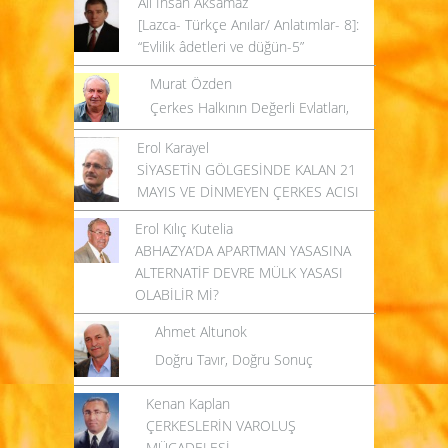
[Lazca- Türkçe Anılar/ Anlatımlar- 8]:
“Evlilik âdetleri ve düğün-5”
Murat Özden
Çerkes Halkının Değerli Evlatları,
Erol Karayel
SİYASETİN GÖLGESİNDE KALAN 21
MAYIS VE DİNMEYEN ÇERKES ACISI
Erol Kılıç Kutelia
ABHAZYA’DA APARTMAN YASASINA
ALTERNATİF DEVRE MÜLK YASASI
OLABİLİR Mİ?
Ahmet Altunok
Doğru Tavır, Doğru Sonuç
Kenan Kaplan
ÇERKESLERİN VAROLUŞ
MÜCADELESİ