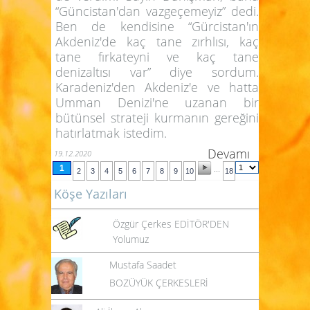
“Güncistan'dan vazgeçemeyiz” dedi.
Ben de kendisine “Gürcistan'ın
Akdeniz'de kaç tane zırhlısı, kaç
tane fırkateyni ve kaç tane
denizaltısı var” diye sordum.
Karadeniz'den Akdeniz'e ve hatta
Umman Denizi'ne uzanan bir
bütünsel strateji kurmanın gereğini
hatırlatmak istedim.
Devamı
19.12.2020
1
...
2
3
4
5
6
7
8
9
10
18
Köşe Yazıları
Özgür Çerkes EDİTÖR'DEN
Yolumuz
Mustafa Saadet
BOZÜYÜK ÇERKESLERİ
Ali İhsan Aksamaz