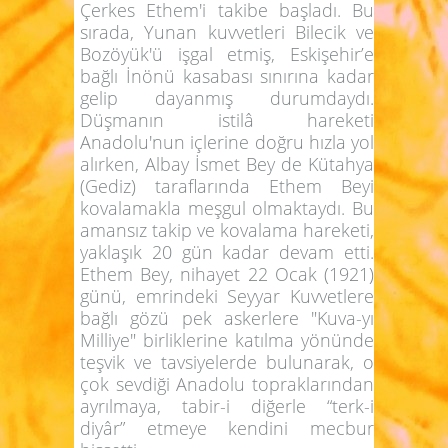
Çerkes Ethem'i takibe başladı. Bu
sırada, Yunan kuvvetleri Bilecik ve
Bozöyük'ü işgal etmiş, Eskişehir’e
bağlı İnönü kasabası sınırına kadar
gelip dayanmış durumdaydı.
Düşmanın istilâ hareketi
Anadolu'nun içlerine doğru hızla yol
alırken, Albay İsmet Bey de Kütahya
(Gediz) taraflarında Ethem Beyi
kovalamakla meşgul olmaktaydı. Bu
amansız takip ve kovalama hareketi,
yaklaşık 20 gün kadar devam etti.
Ethem Bey, nihayet 22 Ocak (1921)
günü, emrindeki Seyyar Kuvvetlere
bağlı gözü pek askerlere "Kuva-yı
Milliye" birliklerine katılma yönünde
teşvik ve tavsiyelerde bulunarak, o
çok sevdiği Anadolu topraklarından
ayrılmaya, tabir-i diğerle “terk-i
diyâr” etmeye kendini mecbur
hissetti.