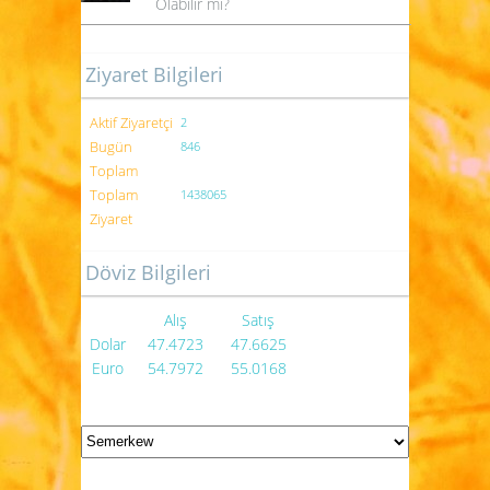
Olabilir mi?
Ziyaret Bilgileri
Aktif Ziyaretçi
2
Bugün
846
Toplam
Toplam
1438065
Ziyaret
Döviz Bilgileri
Alış
Satış
Dolar
47.4723
47.6625
Euro
54.7972
55.0168