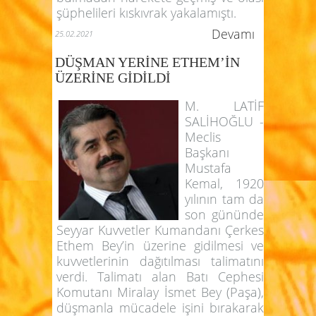
şüphelileri kıskıvrak yakalamıştı.
Devamı
25.02.2021
DÜŞMAN YERİNE ETHEM’İN
ÜZERİNE GİDİLDİ
M. LATİF
SALİHOĞLU -
Meclis
Başkanı
Mustafa
Kemal, 1920
yılının tam da
son gününde
Seyyar Kuvvetler Kumandanı Çerkes
Ethem Bey’in üzerine gidilmesi ve
kuvvetlerinin dağıtılması talimatını
verdi. Talimatı alan Batı Cephesi
Komutanı Miralay İsmet Bey (Paşa),
düşmanla mücadele işini bırakarak