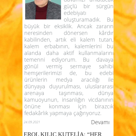
güçlü bir sürgün
edebiyatı
oluşturamadık. Bu
büyük bir eksiklik. Ancak zararın
neresinden dönersen kârdır
kabilinden, artık eli kalem tutan,
kalem erbabının, kalemlerini bu
alanda daha aktif kullanmalarını
temenni ediyorum. Bu davaya
gönül vermiş sermaye sahibi
hemşerilerimizi de, bu edebi
ürünlerin medya aracılığı ile
dünyaya duyurulması, uluslararası
arenaya taşınması, dünya
kamuoyunun, insanlığın vicdanının
önüne konması için birazcık
fedakârlık yapmaya çağırıyoruz.
Devamı
24.09.2021
EROL KILIÇ KUTELİA: “HER