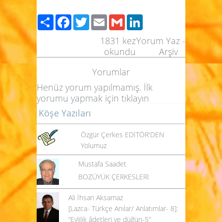
Share
Facebook
Twitter
Email
Gmail
LinkedIn
1831
kez
Yorum Yaz
-
okundu
Arşiv
Yorumlar
Henüz yorum yapılmamış. İlk
yorumu yapmak için
tıklayın
Köşe Yazıları
Özgür Çerkes EDİTÖR'DEN
Yolumuz
Mustafa Saadet
BOZÜYÜK ÇERKESLERİ
Ali İhsan Aksamaz
[Lazca- Türkçe Anılar/ Anlatımlar- 8]:
“Evlilik âdetleri ve düğün-5”