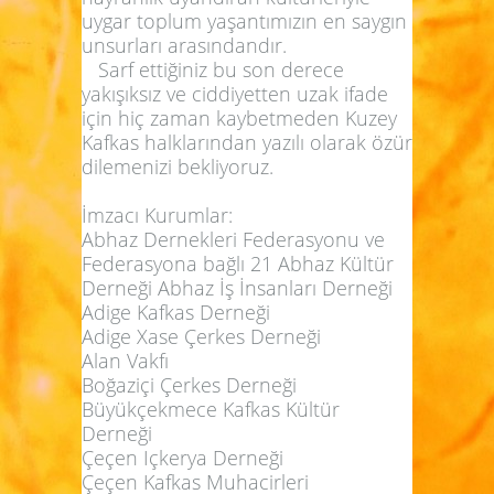
uygar toplum yaşantımızın еn saygın
unsurları arasındandır.
Sarf ettiğiniz bu son derece
yakışıksız ve ciddiyetten uzak ifade
için hiç zaman kaybetmeden Kuzey
Kafkas halklarından yazılı olarak özür
dilemenizi bekliyoruz.
İmzacı Kurumlar:
Abhaz Dernekleri Federasyonu ve
Federasyona bağlı 21 Abhaz Kültür
Derneği Abhaz İş İnsanları Derneği
Adige Kafkas Derneği
Adige Xase Çerkes Derneği
Alan Vakfı
Boğaziçi Çerkes Derneği
Büyükçekmece Kafkas Kültür
Derneği
Çeçen Içkerya Derneği
Çeçen Kafkas Muhacirleri