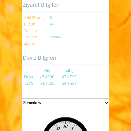
Ziyaret Bilgileri
Aktif Ziyaretçi
10
Bugün
1460
Toplam
Toplam
1441968
Ziyaret
Döviz Bilgileri
Alış
Satış
Dolar
47.4896
47.6799
Euro
54.7365
54.9559