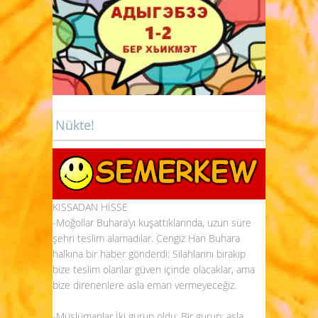
Nükte!
KISSADAN HİSSE
-Moğollar Buhara’yı kuşattıklarında, uzun süre
şehri teslim alamadılar. Cengiz Han Buhara
halkına bir haber gönderdi: Silahlarını bırakıp
bize teslim olanlar güven içinde olacaklar, ama
bize direnenlere asla eman vermeyeceğiz.
-Müslümanlar İki gurup oldu: Bir gurup; asla