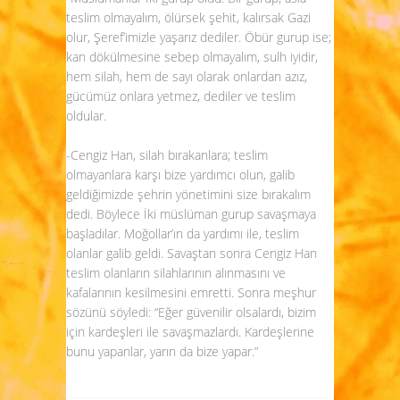
teslim olmayalım, ölürsek şehit, kalırsak Gazi
olur, Şeref’imizle yaşarız dediler. Öbür gurup ise;
kan dökülmesine sebep olmayalım, sulh iyidir,
hem silah, hem de sayı olarak onlardan azız,
gücümüz onlara yetmez, dediler ve teslim
oldular.
-Cengiz Han, silah bırakanlara; teslim
olmayanlara karşı bize yardımcı olun, galib
geldiğimizde şehrin yönetimini size bırakalım
dedi. Böylece İki müslüman gurup savaşmaya
başladılar. Moğollar’ın da yardımı ile, teslim
olanlar galib geldi. Savaştan sonra Cengiz Han
teslim olanların silahlarının alınmasını ve
kafalarının kesilmesini emretti. Sonra meşhur
sözünü söyledi: “Eğer güvenilir olsalardı, bizim
için kardeşleri ile savaşmazlardı. Kardeşlerine
bunu yapanlar, yarın da bize yapar.”