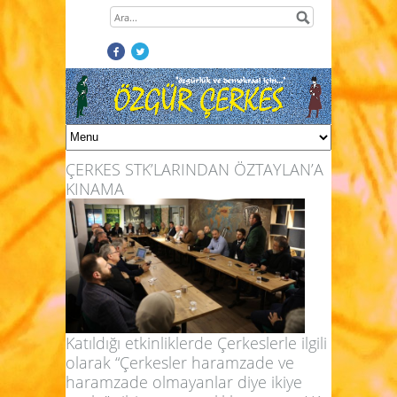
ÇERKES STK’LARINDAN ÖZTAYLAN’A
KINAMA
Katıldığı etkinliklerde Çerkeslerle ilgili
olarak “Çerkesler haramzade ve
haramzade olmayanlar diye ikiye