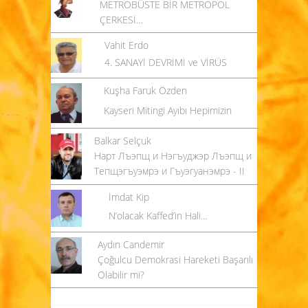
METROBÜSTE BİR METROPOL
ÇERKESİ…
Vahit Erdo
4. SANAYİ DEVRİMİ ve VİRÜS
Kuşha Faruk Özden
Kayseri Mitingi Ayıbı Hepimizin
Balkar Selçuk
Нарт Лъэпщ и Нэгъуджэр Лъэпщ и
Тепщэгъуэмрэ и Гъуэгуанэмрэ - II
İmdat Kip
N’olacak Kaffed’in Hali…
Aydın Candemir
Çoğulcu Demokrasi Hareketi Başarılı
Olabilir mi?