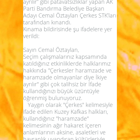
ayrılır” gibi patavatsızlıklar yapan AK
Parti Bandırma Belediye Başkan
Adayı Cemal Öztaylan Çerkes STK’ları
tarafından kınandı.
Kınama bildirisinde şu ifadelere yer
verildi:
Sayın Cemal Öztaylan,
Seçim çalışmalarınız kapsamında
katıldığınız etkinliklerde halklarımız
hakkında "Çerkesler haramzade ve
haramzade olmayanlar diye İkiye
ayrılır" gibi çok talihsiz bir İfade
kullandığınızı büyük üzüntüyle
öğrenmiş bulunuyoruz.
Yaygın olarak "Çerkes" kelimesiyle
ifade edilen Kuzey Kafkas halkları,
kullandığınız "haramzade"
kelimesinin ağır hakaret içeren
anlamlarının aksine, asaletleri ve
hayranlık uyandıran kültürleriyle