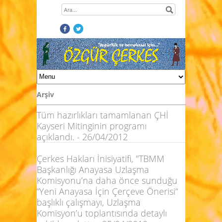
Arşiv
Tüm hazırlıkları tamamlanan ÇHİ
Kayseri Mitinginin programı
açıklandı. - 26/04/2012
Çerkes Hakları İnisiyatifi, "TBMM
Başkanlığı Anayasa Uzlaşma
Komisyonu’na daha önce sunduğu
“Yeni Anayasa İçin Çerçeve Önerisi“
başlıklı çalışmayı, Uzlaşma
Komisyon’u toplantısında detaylı