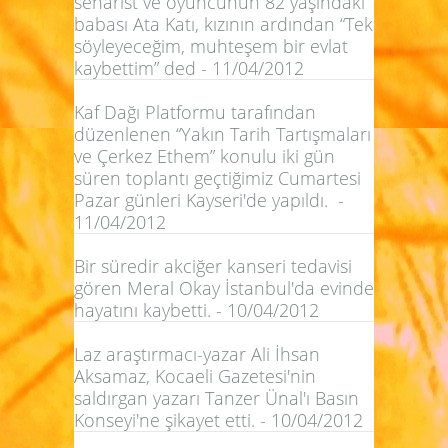
senarist ve oyuncunun 82 yaşındaki
babası Ata Katı, kızının ardından “Tek
söyleyeceğim, muhteşem bir evlat
kaybettim” ded - 11/04/2012
Kaf Dağı Platformu tarafından
düzenlenen “Yakın Tarih Tartışmaları
ve Çerkez Ethem” konulu iki gün
süren toplantı geçtiğimiz Cumartesi
Pazar günleri Kayseri'de yapıldı. -
11/04/2012
Bir süredir akciğer kanseri tedavisi
gören Meral Okay İstanbul'da evinde
hayatını kaybetti. - 10/04/2012
Laz araştırmacı-yazar Ali İhsan
Aksamaz, Kocaeli Gazetesi'nin
saldırgan yazarı Tanzer Ünal'ı Basın
Konseyi'ne şikayet etti. - 10/04/2012