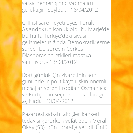
varsa hemen şimdi yapmaları
gerektiğini söyledi. - 18/04/2012
ÇHİ istişare heyeti üyesi Faruk
Aslandok'un konuk olduğu Marje'de
bu hafta Türkiye'deki siyasi
gelişmeler ışığında Demokratikleşme
süreci, bu sürecin Çerkes
Diasporasına etkileri masaya
yatırılıyor. - 13/04/2012
Dört günlük Çin ziyaretinin son
gününde iç politikaya ilişkin önemli
mesajlar veren Erdoğan Osmanlıca
ve Kürtçe'nin seçmeli ders olacağını
açıkladı. - 13/04/2012
Pazartesi sabahı akciğer kanseri
tedavisi görürken vefat eden Meral
Okay (53), dün toprağa verildi. Ünlü