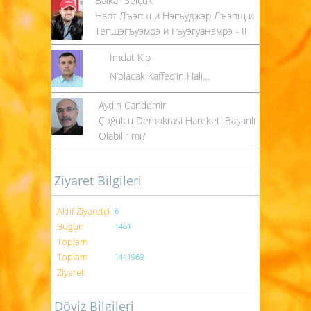
Balkar Selçuk
Нарт Лъэпщ и Нэгъуджэр Лъэпщ и
Тепщэгъуэмрэ и Гъуэгуанэмрэ - II
İmdat Kip
N’olacak Kaffed’in Hali…
Aydın Candemir
Çoğulcu Demokrasi Hareketi Başarılı
Olabilir mi?
Ziyaret Bilgileri
Aktif Ziyaretçi
6
Bugün
1461
Toplam
Toplam
1441969
Ziyaret
Döviz Bilgileri