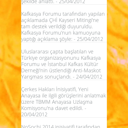
şekilde anlattı. - 25/04/2012
Kafkasya Forumu tarafından yapılan
açıklamada ÇHİ Kayseri Mitingi'ne
tam destek verildiği duyuruldu.
Kafkasya Forumu'nun kamuoyuna
yaptığı açıklama şöyle: - 25/04/2012
Uluslararası çapta başlatılan ve
Türkiye organizasyonunu Kafkasya
Forumu ve İstanbul Kafkas Kültür
Derneği'nin üstlendiği Anti-Maskot
Yarışması sonuçlandı. - 24/04/2012
Çerkes Hakları İnisiyatifi, Yeni
Anayasa ile ilgili görüşlerini anlatmak
üzere TBMM Anayasa Uzlaşma
Komisyonu'na davet edildi. -
20/04/2012
NoSochi 2014 inisiyatifi tarafından