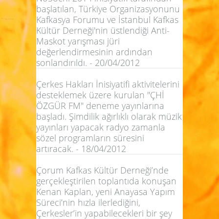
başlatılan, Türkiye Organizasyonunu
Kafkasya Forumu ve İstanbul Kafkas
Kültür Derneği'nin üstlendiği Anti-
Maskot yarışması jüri
değerlendirmesinin ardından
sonlandırıldı. - 20/04/2012
Çerkes Hakları İnisiyatifi aktivitelerini
desteklemek üzere kurulan "ÇHİ
ÖZGÜR FM" deneme yayınlarına
başladı. Şimdilik ağırlıklı olarak müzik
yayınları yapacak radyo zamanla
sözel programların süresini
artıracak. - 18/04/2012
Çorum Kafkas Kültür Derneği’nde
gerçekleştirilen toplantıda konuşan
Kenan Kaplan, yeni Anayasa Yapım
Süreci’nin hızla ilerlediğini,
Çerkesler’in yapabilecekleri bir şey