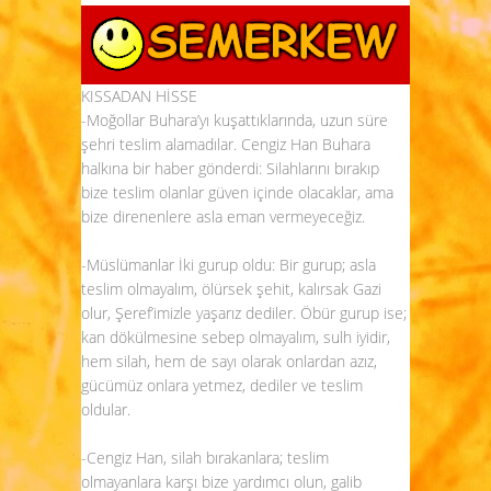
KISSADAN HİSSE
-Moğollar Buhara’yı kuşattıklarında, uzun süre
şehri teslim alamadılar. Cengiz Han Buhara
halkına bir haber gönderdi: Silahlarını bırakıp
bize teslim olanlar güven içinde olacaklar, ama
bize direnenlere asla eman vermeyeceğiz.
-Müslümanlar İki gurup oldu: Bir gurup; asla
teslim olmayalım, ölürsek şehit, kalırsak Gazi
olur, Şeref’imizle yaşarız dediler. Öbür gurup ise;
kan dökülmesine sebep olmayalım, sulh iyidir,
hem silah, hem de sayı olarak onlardan azız,
gücümüz onlara yetmez, dediler ve teslim
oldular.
-Cengiz Han, silah bırakanlara; teslim
olmayanlara karşı bize yardımcı olun, galib