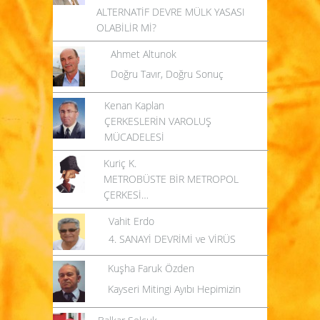
ALTERNATİF DEVRE MÜLK YASASI
OLABİLİR Mİ?
Ahmet Altunok
Doğru Tavır, Doğru Sonuç
Kenan Kaplan
ÇERKESLERİN VAROLUŞ
MÜCADELESİ
Kuriç K.
METROBÜSTE BİR METROPOL
ÇERKESİ…
Vahit Erdo
4. SANAYİ DEVRİMİ ve VİRÜS
Kuşha Faruk Özden
Kayseri Mitingi Ayıbı Hepimizin