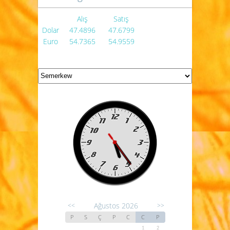
Alış
Satış
Dolar
47.4896
47.6799
Euro
54.7365
54.9559
Ağustos 2026
<<
>>
P
S
Ç
P
C
C
P
1
2