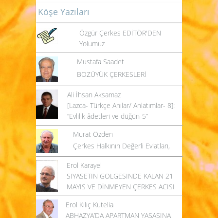
Köşe Yazıları
Özgür Çerkes EDİTÖR'DEN
Yolumuz
Mustafa Saadet
BOZÜYÜK ÇERKESLERİ
Ali İhsan Aksamaz
[Lazca- Türkçe Anılar/ Anlatımlar- 8]:
“Evlilik âdetleri ve düğün-5”
Murat Özden
Çerkes Halkının Değerli Evlatları,
Erol Karayel
SİYASETİN GÖLGESİNDE KALAN 21
MAYIS VE DİNMEYEN ÇERKES ACISI
Erol Kılıç Kutelia
ABHAZYA’DA APARTMAN YASASINA