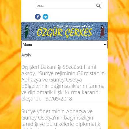
Arşiv
Dışişleri Bakanlığı Sözcüsü Hami
Aksoy, "Suriye rejiminin Gürcistan'ın
Abhazya ve Güney Osetya
bölgelerinin bağımsızlıklarını tanıma
ve diplomatik ilişki kurma kararını
eleştirdi. - 30/05/2018
Suriye yönetiminin Abhazya ve
Güney Osetya'nın bağımsızlığını
tanıdığı ve bu ülkelerle diplomatik