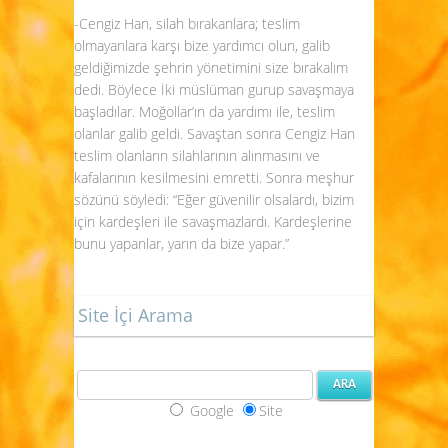
-Cengiz Han, silah bırakanlara; teslim
olmayanlara karşı bize yardımcı olun, galib
geldiğimizde şehrin yönetimini size bırakalım
dedi. Böylece İki müslüman gurup savaşmaya
başladılar. Moğollar’ın da yardımı ile, teslim
olanlar galib geldi. Savaştan sonra Cengiz Han
teslim olanların silahlarının alınmasını ve
kafalarının kesilmesini emretti. Sonra meşhur
sözünü söyledi: “Eğer güvenilir olsalardı, bizim
için kardeşleri ile savaşmazlardı. Kardeşlerine
bunu yapanlar, yarın da bize yapar.”
Site İçi Arama
Google
Site