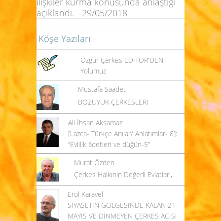
ilişkiler kurma konusunda anlaştığı
açıklandı. - 29/05/2018
Köşe Yazıları
Özgür Çerkes EDİTÖR'DEN
Yolumuz
Mustafa Saadet
BOZÜYÜK ÇERKESLERİ
Ali İhsan Aksamaz
[Lazca- Türkçe Anılar/ Anlatımlar- 8]:
“Evlilik âdetleri ve düğün-5”
Murat Özden
Çerkes Halkının Değerli Evlatları,
Erol Karayel
SİYASETİN GÖLGESİNDE KALAN 21
MAYIS VE DİNMEYEN ÇERKES ACISI