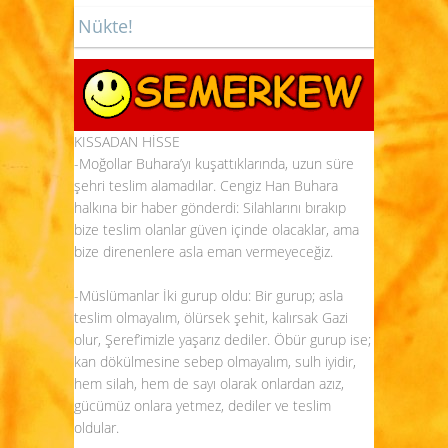
Nükte!
KISSADAN HİSSE
-Moğollar Buhara’yı kuşattıklarında, uzun süre
şehri teslim alamadılar. Cengiz Han Buhara
halkına bir haber gönderdi: Silahlarını bırakıp
bize teslim olanlar güven içinde olacaklar, ama
bize direnenlere asla eman vermeyeceğiz.
-Müslümanlar İki gurup oldu: Bir gurup; asla
teslim olmayalım, ölürsek şehit, kalırsak Gazi
olur, Şeref’imizle yaşarız dediler. Öbür gurup ise;
kan dökülmesine sebep olmayalım, sulh iyidir,
hem silah, hem de sayı olarak onlardan azız,
gücümüz onlara yetmez, dediler ve teslim
oldular.