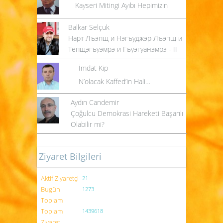
Kayseri Mitingi Ayıbı Hepimizin
Balkar Selçuk
Нарт Лъэпщ и Нэгъуджэр Лъэпщ и
Тепщэгъуэмрэ и Гъуэгуанэмрэ - II
İmdat Kip
N’olacak Kaffed’in Hali…
Aydın Candemir
Çoğulcu Demokrasi Hareketi Başarılı
Olabilir mi?
Ziyaret Bilgileri
Aktif Ziyaretçi
21
Bugün
1273
Toplam
Toplam
1439618
Ziyaret