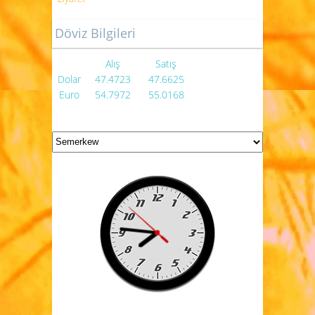
Döviz Bilgileri
Alış
Satış
Dolar
47.4723
47.6625
Euro
54.7972
55.0168