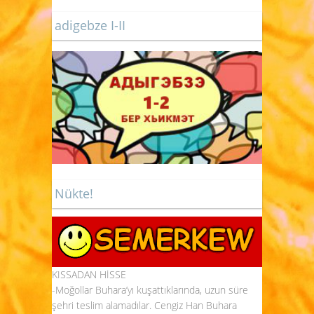
adigebze I-II
Nükte!
KISSADAN HİSSE
-Moğollar Buhara’yı kuşattıklarında, uzun süre
şehri teslim alamadılar. Cengiz Han Buhara