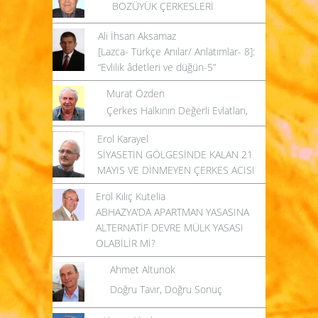
BOZÜYÜK ÇERKESLERİ
Ali İhsan Aksamaz
[Lazca- Türkçe Anılar/ Anlatımlar- 8]:
“Evlilik âdetleri ve düğün-5”
Murat Özden
Çerkes Halkının Değerli Evlatları,
Erol Karayel
SİYASETİN GÖLGESİNDE KALAN 21
MAYIS VE DİNMEYEN ÇERKES ACISI
Erol Kılıç Kutelia
ABHAZYA’DA APARTMAN YASASINA
ALTERNATİF DEVRE MÜLK YASASI
OLABİLİR Mİ?
Ahmet Altunok
Doğru Tavır, Doğru Sonuç