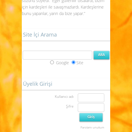
sözünü söyledi: “Eğer güvenilir olsalardı, bizim
için kardeşleri ile savaşmazlardı. Kardeşlerine
bunu yapanlar, yarın da bize yapar.”
Site İçi Arama
Google
Site
Üyelik Girişi
Kullanıcı adı
Şifre
Parolamı unuttum