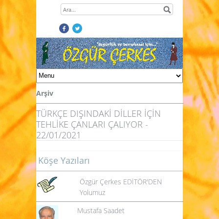
Arşiv
TÜRKÇE DIŞINDAKİ DİLLER İÇİN
TEHLİKE ÇANLARI ÇALIYOR -
22/01/2021
Köşe Yazıları
Özgür Çerkes EDİTÖR'DEN
Yolumuz
Mustafa Saadet