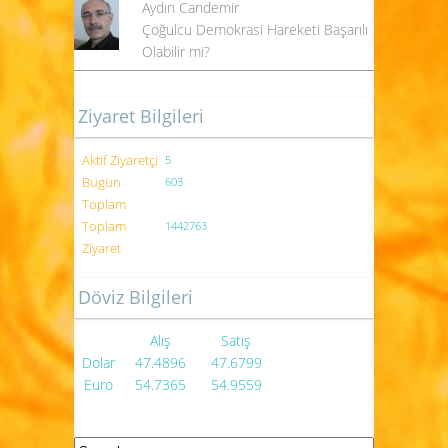
Aydın Candemir
Çoğulcu Demokrasi Hareketi Başarılı
Olabilir mi?
Ziyaret Bilgileri
Aktif Ziyaretçi
5
Bugün
603
Toplam
Toplam
1442763
Ziyaret
Döviz Bilgileri
Alış
Satış
Dolar
47.4896
47.6799
Euro
54.7365
54.9559