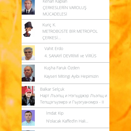
Kenan Kaplan
ÇERKESLERİN VAROLUŞ
MÜCADELESİ
Kuriç K.
METROBÜSTE BİR METROPOL
ÇERKESİ…
Vahit Erdo
4. SANAYİ DEVRİMİ ve VİRÜS
Kuşha Faruk Özden
Kayseri Mitingi Ayıbı Hepimizin
Balkar Selçuk
Нарт Лъэпщ и Нэгъуджэр Лъэпщ и
Тепщэгъуэмрэ и Гъуэгуанэмрэ - II
İmdat Kip
N’olacak Kaffed’in Hali…