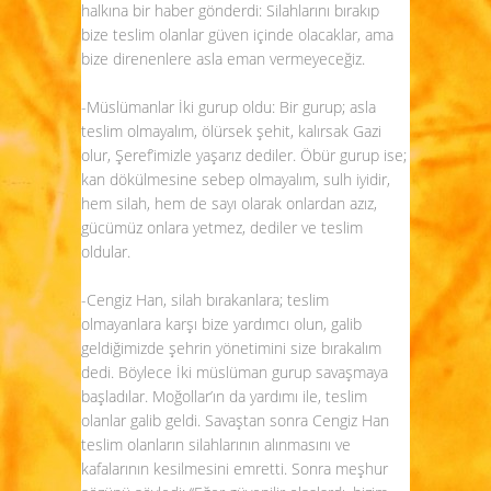
halkına bir haber gönderdi: Silahlarını bırakıp
bize teslim olanlar güven içinde olacaklar, ama
bize direnenlere asla eman vermeyeceğiz.
-Müslümanlar İki gurup oldu: Bir gurup; asla
teslim olmayalım, ölürsek şehit, kalırsak Gazi
olur, Şeref’imizle yaşarız dediler. Öbür gurup ise;
kan dökülmesine sebep olmayalım, sulh iyidir,
hem silah, hem de sayı olarak onlardan azız,
gücümüz onlara yetmez, dediler ve teslim
oldular.
-Cengiz Han, silah bırakanlara; teslim
olmayanlara karşı bize yardımcı olun, galib
geldiğimizde şehrin yönetimini size bırakalım
dedi. Böylece İki müslüman gurup savaşmaya
başladılar. Moğollar’ın da yardımı ile, teslim
olanlar galib geldi. Savaştan sonra Cengiz Han
teslim olanların silahlarının alınmasını ve
kafalarının kesilmesini emretti. Sonra meşhur