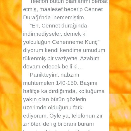
Telefon bütün planlarımı berbat
etmiş, maalesef becerip Cennet
Durağı’nda inememiştim.
“Eh, Cennet durağında
indirmediyseler, demek ki
yolculuğun Cehenneme Kuriç”
diyorum kendi kendime umudum
tükenmiş bir vaziyette. Azabım
devam edecek belli ki…
Panikteyim, nabzım
muhtemelen 140-150. Başımı
hafifçe kaldırdığımda, koltuğuma
yakın olan bütün gözlerin
üzerimde olduğunu fark
ediyorum. Öyle ya, telefonun zır
zır öter, deli gibi oranı buranı