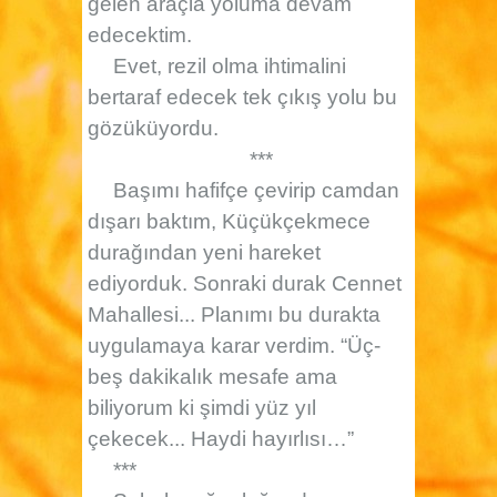
gelen araçla yoluma devam
edecektim.
Evet, rezil olma ihtimalini
bertaraf edecek tek çıkış yolu bu
gözüküyordu.
***
Başımı hafifçe çevirip camdan
dışarı baktım, Küçükçekmece
durağından yeni hareket
ediyorduk. Sonraki durak Cennet
Mahallesi... Planımı bu durakta
uygulamaya karar verdim. “Üç-
beş dakikalık mesafe ama
biliyorum ki şimdi yüz yıl
çekecek... Haydi hayırlısı…”
***