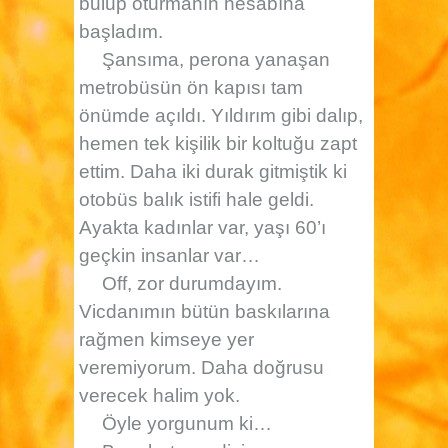
bulup oturmanın hesabına
başladım.
Şansıma, perona yanaşan
metrobüsün ön kapısı tam
önümde açıldı. Yıldırım gibi dalıp,
hemen tek kişilik bir koltuğu zapt
ettim. Daha iki durak gitmiştik ki
otobüs balık istifi hale geldi.
Ayakta kadınlar var, yaşı 60’ı
geçkin insanlar var…
Off, zor durumdayım.
Vicdanımın bütün baskılarına
rağmen kimseye yer
veremiyorum. Daha doğrusu
verecek halim yok.
Öyle yorgunum ki…