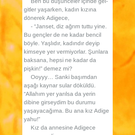
Ben bu düşünceler içinde gel-
gitler yaşarken, kadın kızına
dönerek Adigece,
- “Janset, diz ağrım tuttu yine.
Bu gençler de ne kadar bencil
böyle. Yaşlıdır, kadındır deyip
kimseye yer vermiyorlar. Şunlara
baksana, hepsi ne kadar da
pişkin!” demez mi?
Ooyyy… Sanki başımdan
aşağı kaynar sular döküldü.
“Allahım yer yarılsa da yerin
dibine girseydim bu durumu
yaşayacağıma. Bu ana kız Adige
yahu!”
Kız da annesine Adigece