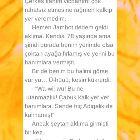
Çerkes kanım vicdanımı çok
rahatsız etmesine rağmen kalkıp
yer veremedim.
Hemen Jambot dedem geldi
aklıma. Kendisi 78 yaşında ama
şimdi burada benim yerimde olsa
çoktan ayağa fırlamış ve yerini bu
hanımlara vermişti.
Bir de benim bu halimi görse
var ya… Ü-hüüü, kesin kükrerdi:
- “Wa-wii-wu! Bu ne
utanmazlık! Çabuk kalk yer ver
hanımlara. Sende hiç Adigelik de
kalmamış!”
Ancak şeytan aklıma girmişti
bir kez.