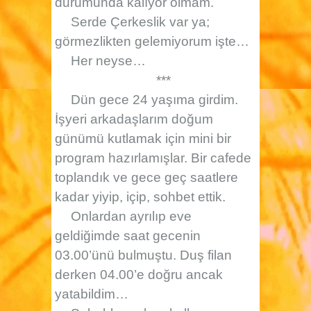
durumunda kalıyor olmam.
Serde Çerkeslik var ya;
görmezlikten gelemiyorum işte…
Her neyse…
***
Dün gece 24 yaşıma girdim.
İşyeri arkadaşlarım doğum
günümü kutlamak için mini bir
program hazırlamışlar. Bir cafede
toplandık ve gece geç saatlere
kadar yiyip, içip, sohbet ettik.
Onlardan ayrılıp eve
geldiğimde saat gecenin
03.00’ünü bulmuştu. Duş filan
derken 04.00’e doğru ancak
yatabildim…