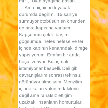
mi?”, “Ulan ayağıma bastın…!”
Ama hiçbirini duyacak
durumda değilim.
15 saniye
sürmüyor otobüsün en önünden
en arka kapısına varışım.
Kapşonum çekili, başım
göğsümde, nefes nefese ve ter
içinde kapının kenarındaki direğe
yapışıyorum. Etrafım bir anda
boşalıveriyor. Bulaşmak
istemiyorlar besbelli. Deli gibi
davranışlarım sonrası tekinsiz
görünüyor olmalıyım. Menzilim
içinde kalan yakınımdakilerin
değil ama rahatsız ettiğim
uzaktaki insanların homurtuları,