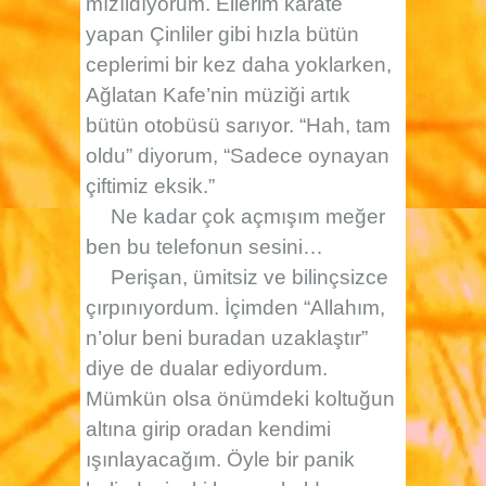
mızıldıyorum. Ellerim karate
yapan Çinliler gibi hızla bütün
ceplerimi bir kez daha yoklarken,
Ağlatan Kafe’nin müziği artık
bütün otobüsü sarıyor. “Hah, tam
oldu” diyorum, “Sadece oynayan
çiftimiz eksik.”
Ne kadar çok açmışım meğer
ben bu telefonun sesini…
Perişan, ümitsiz ve bilinçsizce
çırpınıyordum. İçimden “Allahım,
n’olur beni buradan uzaklaştır”
diye de dualar ediyordum.
Mümkün olsa önümdeki koltuğun
altına girip oradan kendimi
ışınlayacağım. Öyle bir panik