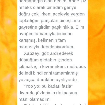
darmadağın olan benim. Anne kız
refleks olarak bir adım geriye
doğru çekilirken, aceleyle yerden
topladığım parçaları birleştirme
gayretine girdim şaşkınlıkla. Elim
ayağım tamamıyla birbirine
karışmış, kelimenin tam
manasıyla debeleniyordum.
Xabzeyi göz ardı ederek
düştüğüm girdabın içinden
çıkmak için kıvranırken, metrobüs
de indi bindilerini tamamlamış
yavaşça duraktan ayrılıyordu.
“Yoo yo; bu kadarı fazla”
diyerek gözlerimin dolmasına
mani olamadım.