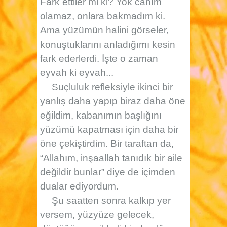
Fark ettiler mi ki? Yok canım
olamaz, onlara bakmadım ki.
Ama yüzümün halini görseler,
konuştuklarını anladığımı kesin
fark ederlerdi. İşte o zaman
eyvah ki eyvah...
Suçluluk refleksiyle ikinci bir
yanlış daha yapıp biraz daha öne
eğildim, kabanımın başlığını
yüzümü kapatması için daha bir
öne çekiştirdim. Bir taraftan da,
“Allahım, inşaallah tanıdık bir aile
değildir bunlar” diye de içimden
dualar ediyordum.
Şu saatten sonra kalkıp yer
versem, yüzyüze gelecek,