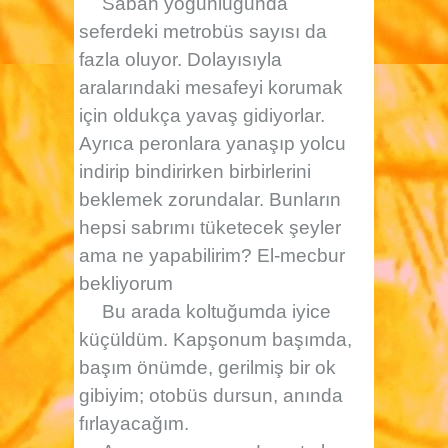
Sabah yoğunluğunda
seferdeki metrobüs sayısı da
fazla oluyor. Dolayısıyla
aralarındaki mesafeyi korumak
için oldukça yavaş gidiyorlar.
Ayrıca peronlara yanaşıp yolcu
indirip bindirirken birbirlerini
beklemek zorundalar. Bunların
hepsi sabrımı tüketecek şeyler
ama ne yapabilirim? El-mecbur
bekliyorum
Bu arada koltuğumda iyice
küçüldüm. Kapşonum başımda,
başım önümde, gerilmiş bir ok
gibiyim; otobüs dursun, anında
fırlayacağım.