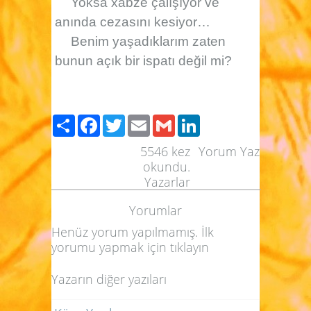
Yoksa xabze çalışıyor ve
anında cezasını kesiyor…
Benim yaşadıklarım zaten
bunun açık bir ispatı değil mi?
Paylaş
Facebook
Twitter
Email
Gmail
LinkedIn
5546
kez
Yorum Yaz
okundu.
Yazarlar
Yorumlar
Henüz yorum yapılmamış. İlk
yorumu yapmak için
tıklayın
Yazarın diğer yazıları