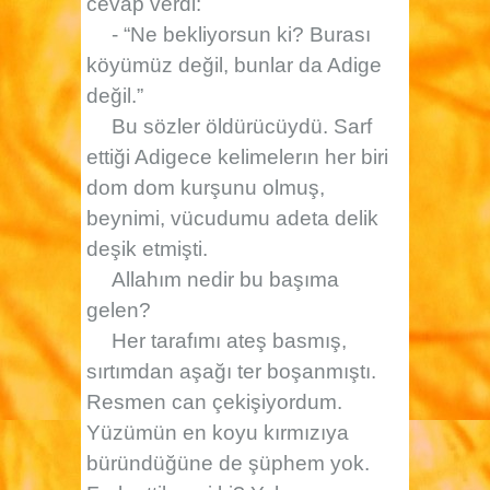
cevap verdi:
- “Ne bekliyorsun ki? Burası
köyümüz değil, bunlar da Adige
değil.”
Bu sözler öldürücüydü. Sarf
ettiği Adigece kelimelerın her biri
dom dom kurşunu olmuş,
beynimi, vücudumu adeta delik
deşik etmişti.
Allahım nedir bu başıma
gelen?
Her tarafımı ateş basmış,
sırtımdan aşağı ter boşanmıştı.
Resmen can çekişiyordum.
Yüzümün en koyu kırmızıya
büründüğüne de şüphem yok.