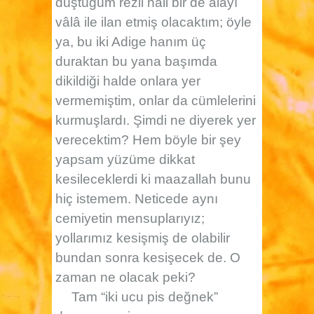
düştüğüm rezil hali bir de alâyı
vâlâ ile ilan etmiş olacaktım; öyle
ya, bu iki Adige hanım üç
duraktan bu yana başımda
dikildiği halde onlara yer
vermemiştim, onlar da cümlelerini
kurmuşlardı. Şimdi ne diyerek yer
verecektim? Hem böyle bir şey
yapsam yüzüme dikkat
kesileceklerdi ki maazallah bunu
hiç istemem. Neticede aynı
cemiyetin mensuplarıyız;
yollarımız kesişmiş de olabilir
bundan sonra kesişecek de. O
zaman ne olacak peki?
Tam “iki ucu pis değnek”