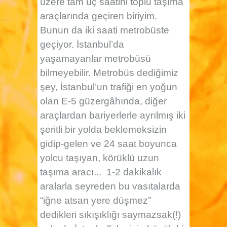
üzere tam üç saatini toplu taşıma
araçlarında geçiren biriyim.
Bunun da iki saati metrobüste
geçiyor. İstanbul’da
yaşamayanlar metrobüsü
bilmeyebilir. Metrobüs dediğimiz
şey, İstanbul’un trafiği en yoğun
olan E-5 güzergâhında, diğer
araçlardan bariyerlerle ayrılmış iki
şeritli bir yolda beklemeksizin
gidip-gelen ve 24 saat boyunca
yolcu taşıyan, körüklü uzun
taşıma aracı...
1-2 dakikalık
aralarla seyreden bu vasıtalarda
“iğne atsan yere düşmez”
dedikleri sıkışıklığı saymazsak(!)