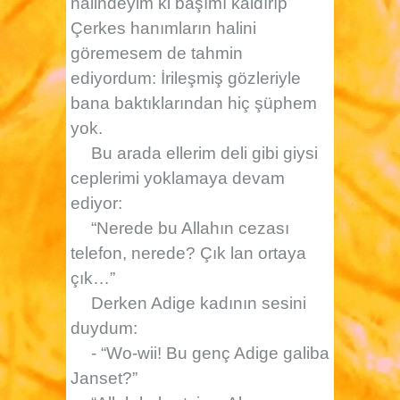
halindeyim ki başımı kaldırıp
Çerkes hanımların halini
göremesem de tahmin
ediyordum: İrileşmiş gözleriyle
bana baktıklarından hiç şüphem
yok.
Bu arada ellerim deli gibi giysi
ceplerimi yoklamaya devam
ediyor:
“Nerede bu Allahın cezası
telefon, nerede? Çık lan ortaya
çık…”
Derken Adige kadının sesini
duydum:
- “Wo-wii! Bu genç Adige galiba
Janset?”