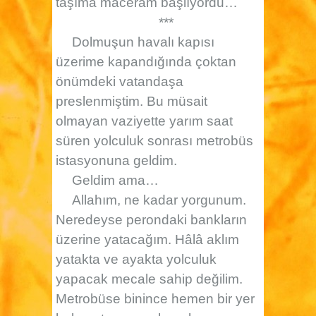
taşıma maceram başlıyordu…
***
Dolmuşun havalı kapısı
üzerime kapandığında çoktan
önümdeki vatandaşa
preslenmiştim. Bu müsait
olmayan vaziyette yarım saat
süren yolculuk sonrası metrobüs
istasyonuna geldim.
Geldim ama…
Allahım, ne kadar yorgunum.
Neredeyse perondaki bankların
üzerine yatacağım. Hâlâ aklım
yatakta ve ayakta yolculuk
yapacak mecale sahip değilim.
Metrobüse binince hemen bir yer