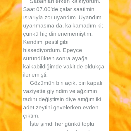
Sabahları erken kalkıyorum.
Saat 07.00’de çalar saatimin
ısrarıyla zor uyandım. Uyandım
uyanmasına da, kalkamadım ki;
çünkü hiç dinlenememiştim.
Kendimi pestil gibi
hissediyordum. Epeyce
süründükten sonra ayağa
kalkabildiğimde vakit de oldukça
ilerlemişti.
Gözümün biri açık, biri kapalı
vaziyette giyindim ve ağzımın
tadını değiştirsin diye attığım iki
adet zeytini gevelerken evden
çıktım.
İşte şimdi her günkü toplu