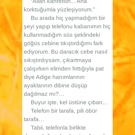
“Allah kahretsin... Aha
korktuğumla yüzleşiyorum.”
Bu arada hiç yapmadığım bir
şeyi yapıp telefonu kabanımın hiç
kullanmadığım süs şeklindeki
göğüs cebine tıkıştırdığımı fark
ediyorum. Bu daracık cebe nasıl
sıkıştırdıysam, çıkartmaya
çalışırken elimden fırttığıyla pat
diye Adige hanımlarının
ayaklarının dibine düşüp
dağılmaz mı?…
Buyur işte, kel üstüne çıban…
Telefon bir tarafa, pili öbür
tarafa…
Tabii, telefonla birlikte