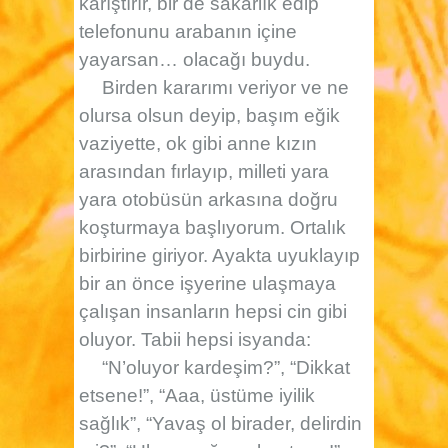
karıştırır, bir de sakarlık edip
telefonunu arabanın içine
yayarsan… olacağı buydu.
Birden kararımı veriyor ve ne
olursa olsun deyip, başım eğik
vaziyette, ok gibi anne kızın
arasından fırlayıp, milleti yara
yara otobüsün arkasına doğru
koşturmaya başlıyorum. Ortalık
birbirine giriyor. Ayakta uyuklayıp
bir an önce işyerine ulaşmaya
çalışan insanların hepsi cin gibi
oluyor. Tabii hepsi isyanda:
“N’oluyor kardeşim?”, “Dikkat
etsene!”, “Aaa, üstüme iyilik
sağlık”, “Yavaş ol birader, delirdin