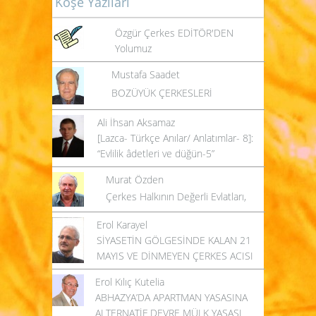
Köşe Yazıları
Özgür Çerkes EDİTÖR'DEN
Yolumuz
Mustafa Saadet
BOZÜYÜK ÇERKESLERİ
Ali İhsan Aksamaz
[Lazca- Türkçe Anılar/ Anlatımlar- 8]:
“Evlilik âdetleri ve düğün-5”
Murat Özden
Çerkes Halkının Değerli Evlatları,
Erol Karayel
SİYASETİN GÖLGESİNDE KALAN 21
MAYIS VE DİNMEYEN ÇERKES ACISI
Erol Kılıç Kutelia
ABHAZYA’DA APARTMAN YASASINA
ALTERNATİF DEVRE MÜLK YASASI