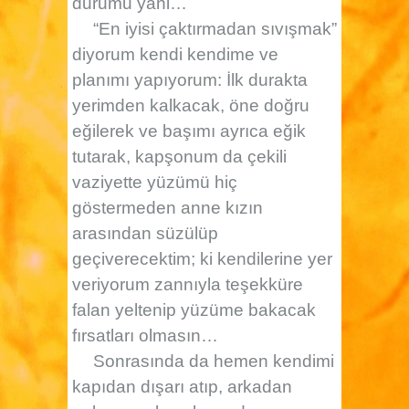
durumu yani…
“En iyisi çaktırmadan sıvışmak”
diyorum kendi kendime ve
planımı yapıyorum: İlk durakta
yerimden kalkacak, öne doğru
eğilerek ve başımı ayrıca eğik
tutarak, kapşonum da çekili
vaziyette yüzümü hiç
göstermeden anne kızın
arasından süzülüp
geçiverecektim; ki kendilerine yer
veriyorum zannıyla teşekküre
falan yeltenip yüzüme bakacak
fırsatları olmasın…
Sonrasında da hemen kendimi
kapıdan dışarı atıp, arkadan