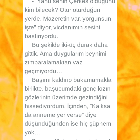
- “Yahu senin Çerkes olduğunu
kim bilecek? Otur oturduğun
yerde. Mazeretin var, yorgunsun
işte” diyor, vicdanımın sesini
bastırıyordu.
Bu şekilde iki-üç durak daha
gittik. Ama duygularım beynimi
zımparalamaktan vaz
geçmiyordu…
Başımı kaldırıp bakamamakla
birlikte, başucumdaki genç kızın
gözlerinin üzerimde gezindiğini
hissediyordum. İçinden, “Kalksa
da anneme yer verse” diye
düşündüğünden ise hiç şüphem
yok…