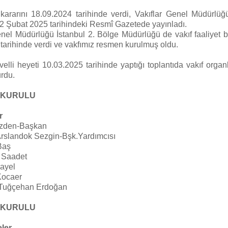
rarını 18.09.2024 tarihinde verdi, Vakıflar Genel Müdürlüğ
2 Şubat 2025 tarihindeki Resmî Gazetede yayınladı.
enel Müdürlüğü İstanbul 2. Bölge Müdürlüğü de vakıf faaliyet b
tarihinde verdi ve vakfımız resmen kurulmuş oldu.
elli heyeti 10.03.2025 tarihinde yaptığı toplantıda vakıf organl
urdu.
 KURULU
r
Özden-Başkan
rslandok Sezgin-Bşk.Yardımcısı
Baş
 Saadet
rayel
Kocaer
 Tuğçehan Erdoğan
 KURULU
ler