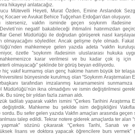
onra hikayeyi anlatacağız.
rucu Mütevelli Heyeti, Murat Özden, Emine Arslandok Sezg
inç Kocaer ve Avukat Behice Tuğçehan Erdoğan’dan oluşuyor.
 isterseniz, vakfın isminde geçen soykırım ifadesine 
Devleti’nin negatif bakabileceği ihtimalini hatırımızdan geçi
flar Genel Müdürlüğü ile doğrudan görüşerek nasıl karşılayac
n olmayacağını söylediler. Ancak gelişme öyle olmadı. Fakat 
lüğü’nden mahkemeye gelen yazıda adeta “vakfın kuruluşu
niyor, özetle ”soykırım ifadesinin uluslararası hukuka uy
mahkemenizce karar verilmesi ve bu kadar çok iş için 
terli olmayacağı” şeklinde bir görüş beyan ediliyordu.
hiç vakıf kurmamış olan genç hakime hanım büyük bir telaşa 
Üniversitesi bünyesinde kurulmuş olan “Soykırım Araştırmaları E
başkanı tarafından imzalanmış kararnamesini sunmamıza
l Müdürlüğü’nün ikna olmadığını ve ismin değiştirilmesi gerekt
ık. Bu süreç bir yıldan fazla zaman aldı.
zük tadilatı yaparak vakfın ismini “Çerkes Tarihini Araştırma E
k değiştirdik. Mahkeme bu şekilde isim değişikliğini Vakıfl
 sordu. Bu sefer gelen yazıda Vakfın amaçları arasında geçen 
karılması talep edildi. Tekrar notere giderek amaçlarda ter alan 
rı yapmak” sözünü çıkararak “Çerkes Tarihi, Sanatı ve ed
ksek lisans ve doktora yapacak öğrencilere burs vermek” 