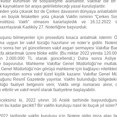
kültür kurumları ve sosyalleşme alanlarıdır. Vakıflar ise bi
kaynakların bir araya getirilebileceği yasal kuruluşlardır.
den yola çıkarak biz de Çerkes davasının dünyaya anlatılabilm
 en büyük felaketten yola çıkarak Vakfın isminin “Çerkes Soy
nstitüsü Vakfı” olmasını kararlaştırdık ve 16.12.2022 ta
azırlayarak Kadıköy 27. Noterliğine başvurduk.
luşunu bilmeyenler için prosedürü kısaca anlatmak isterim: Ö
na uygun bir vakıf tüzüğü hazırlanır ve noter’e gidilir. Noter
an sonra her yıl güncellenen vakıf asgari sermayesi Vakıflar Ba
fa aktarılmak üzere bloke edilir. (Bu miktar 2022 yılında 120.00
çin 2.000.000 TL olarak güncellendi.) Daha sonra Asliy
 başvurulur. Mahkeme Vakıflar Genel Müdürlüğü’ne mutlak
ar Genel Müdürlüğü’nün görüşü mahkeme için bağlayıcı niteliktedi
ayından sonra vakıf tüzel kişilik kazanır. Vakıflar Genel M
duğunu Resmî Gazetede yayınlar. Vakfın bulunduğu bölgedeki 
üğü faaliyet belgesini verir, Vakfa vergi numarası alınır, de
 ettirilir ve vakıf resmî olarak faaliyetine başlayabilir.
eceksiniz ki, 2022 yılının 16 Aralık tarihinde başvurduğun
n bu kadar gecikti? Bir vakfın kuruluşu nasıl iki buçuk yıl sürer?
2022 tarihinde vakfın kuruluşu için Notere gidip imza atan be