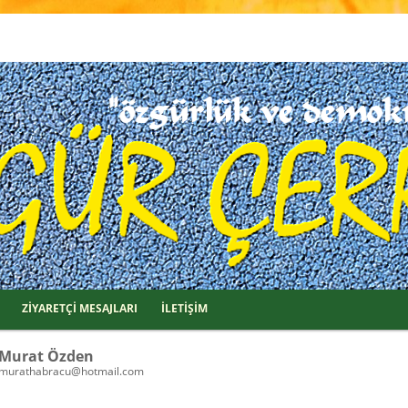
ZİYARETÇİ MESAJLARI
İLETİŞİM
Murat Özden
murathabracu@hotmail.com