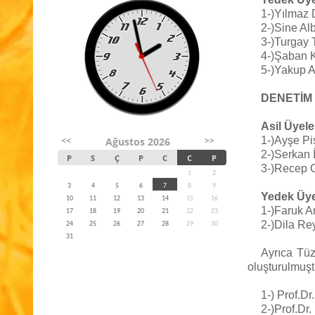
1-)Yılmaz
2-)Sine Al
3-)Turgay
4-)Şaban 
5-)Yakup 
DENETİM
Asil Üyele
<<
>>
1-)Ayşe Pi
Ağustos 2026
2-)Serkan İ
P
S
Ç
P
C
C
P
3-)Recep 
1
2
3
4
5
6
7
8
9
Yedek Üye
10
11
12
13
14
15
16
1-)Faruk A
17
18
19
20
21
22
23
2-)Dila R
24
25
26
27
28
29
30
31
Ayrıca Tü
oluşturulmuşt
1-) Prof.D
2-)Prof.Dr