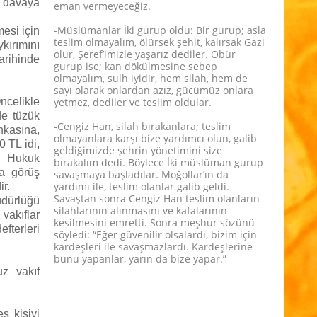
r davaya
eman vermeyeceğiz.
-Müslümanlar İki gurup oldu: Bir gurup; asla
esi için
teslim olmayalım, ölürsek şehit, kalırsak Gazi
kırımını
olur, Şeref’imizle yaşarız dediler. Öbür
rihinde
gurup ise; kan dökülmesine sebep
olmayalım, sulh iyidir, hem silah, hem de
sayı olarak onlardan azız, gücümüz onlara
ncelikle
yetmez, dediler ve teslim oldular.
de tüzük
-Cengiz Han, silah bırakanlara; teslim
nkasına,
olmayanlara karşı bize yardımcı olun, galib
0 TL idi,
geldiğimizde şehrin yönetimini size
e Hukuk
bırakalım dedi. Böylece İki müslüman gurup
a görüş
savaşmaya başladılar. Moğollar’ın da
yardımı ile, teslim olanlar galib geldi.
r.
Savaştan sonra Cengiz Han teslim olanların
üdürlüğü
silahlarının alınmasını ve kafalarının
vakıflar
kesilmesini emretti. Sonra meşhur sözünü
fterleri
söyledi: “Eğer güvenilir olsalardı, bizim için
kardeşleri ile savaşmazlardı. Kardeşlerine
bunu yapanlar, yarın da bize yapar.”
uz vakıf
ş kişiyi