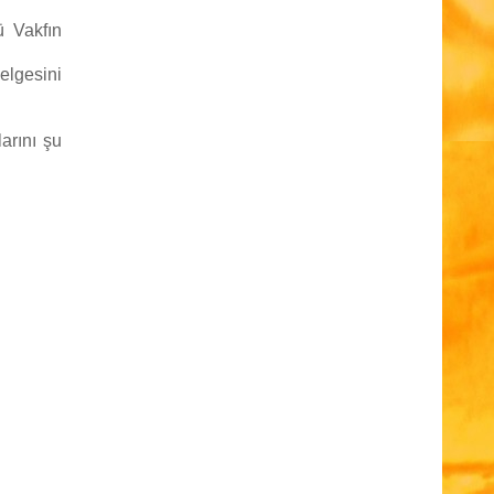
ü Vakfın
elgesini
arını şu