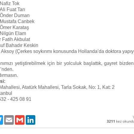
 Nafiz Tok
 Ali Fuat Tarı
. Önder Duman
 Mustafa Canbek
 Ömer Karataş
 Nilgün Elam
r Fatih Akbulat
suf Bahadır Keskin
z Aksoy (Çerkes soykırımı konusunda Hollanda’da doktora yapıy
ımızı yetiştirebilmek için bir yolculuk başlattık, gayret bizden
i’nden.
dırmasın.
si:
ahallesi, Atatürk Mahallesi, Tarla Sokak, No: 1, Kat: 2
tanbul
 532 - 425 08 91
ebook
Twitter
Email
Gmail
LinkedIn
3211
kez okund