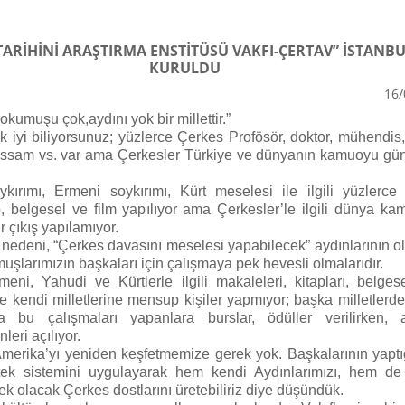
TARİHİNİ ARAŞTIRMA ENSTİTÜSÜ VAKFI-ÇERTAV” İSTANBU
KURULDU
16/
okumuşu çok,aydını yok bir millettir.”
k iyi biliyorsunuz; yüzlerce Çerkes Profösör, doktor, mühendis,
essam vs. var ama Çerkesler Türkiye ve dünyanın kamuoyu g
kırımı, Ermeni soykırımı, Kürt meselesi ile ilgili yüzlerce 
p, belgesel ve film yapılıyor ama Çerkesler’le ilgili dünya k
r çıkış yapılamıyor.
 nedeni, “Çerkes davasını meselesi yapabilecek” aydınlarının 
uşlarımızın başkaları için çalışmaya pek hevesli olmalarıdır.
meni, Yahudi ve Kürtlerle ilgili makaleleri, kitapları, belgese
ce kendi milletlerine mensup kişiler yapmıyor; başka milletlerde
a bu çalışmaları yapanlara burslar, ödüller verilirken, 
eri açılıyor.
merika’yı yeniden keşfetmemize gerek yok. Başkalarının yaptığ
ek sistemini uygulayarak hem kendi Aydınlarımızı, hem de
tek olacak Çerkes dostlarını üretebiliriz diye düşündük.