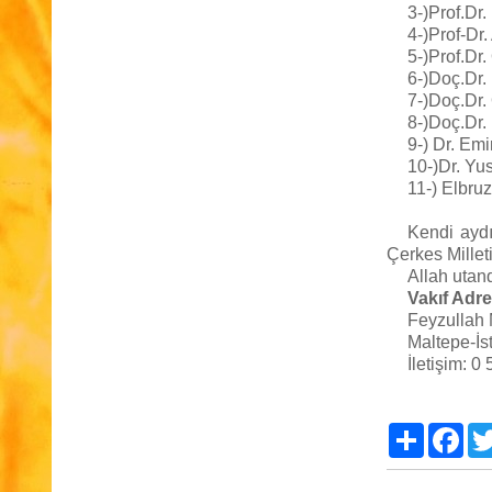
3-)Prof.Dr.
4-)Prof-Dr.
5-)Prof.Dr
6-)Doç.Dr.
7-)Doç.Dr.
8-)Doç.Dr.
9-) Dr. Emi
10-)Dr. Yu
11-) Elbru
Kendi aydın
Çerkes Millet
Allah utan
Vakıf Adre
Feyzullah M
Maltepe-İs
İletişim: 0
Paylaş
Fac