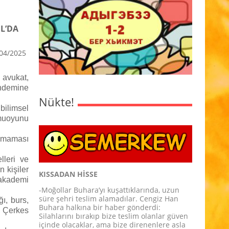
L’DA
04/2025
 avukat,
ündemine
Nükte!
bilimsel
amuoyunu
olmaması
lleri ve
n kişiler
KISSADAN HİSSE
akademi
-Moğollar Buhara’yı kuşattıklarında, uzun
süre şehri teslim alamadılar. Cengiz Han
ı, burs,
Buhara halkına bir haber gönderdi:
 Çerkes
Silahlarını bırakıp bize teslim olanlar güven
içinde olacaklar, ama bize direnenlere asla