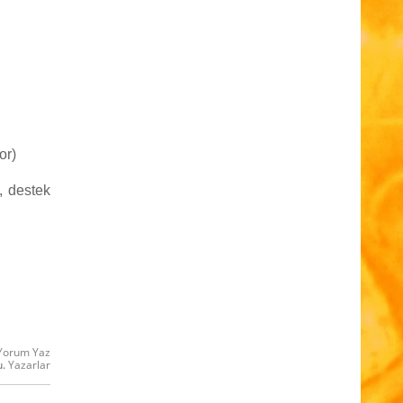
or)
, destek
Yorum Yaz
u.
Yazarlar