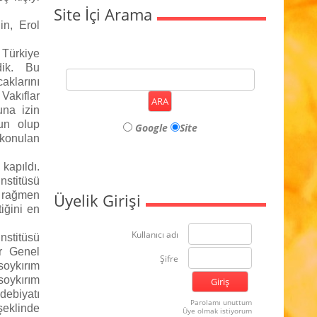
Site İçi Arama
in, Erol
Türkiye
rdik. Bu
aklarını
Vakıflar
na izin
gun olup
Google
Site
konulan
kapıldı.
nstitüsü
 rağmen
Üyelik Girişi
iğini en
Kullanıcı adı
nstitüsü
ar Genel
Şifre
soykırım
“soykırım
ebiyatı
Parolamı unuttum
şeklinde
Üye olmak istiyorum