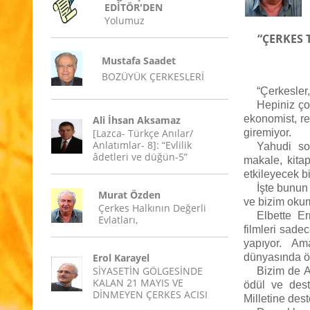
EDİTÖR'DEN
Yolumuz
“ÇERKES 
Mustafa Saadet
BOZÜYÜK ÇERKESLERİ
“Çerkesler,
Hepiniz ço
ekonomist, r
Ali İhsan Aksamaz
[Lazca- Türkçe Anılar/
giremiyor.
Anlatımlar- 8]: “Evlilik
Yahudi soy
âdetleri ve düğün-5”
makale, kita
etkileyecek bi
İşte bunun
Murat Özden
ve bizim okum
Çerkes Halkının Değerli
Elbette Er
Evlatları,
filmleri sade
yapıyor. Am
Erol Karayel
dünyasında önl
SİYASETİN GÖLGESİNDE
Bizim de A
KALAN 21 MAYIS VE
ödül ve dest
DİNMEYEN ÇERKES ACISI
Milletine des