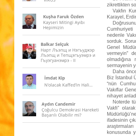
zikrettikten s
Vakfın Ku
Kuşha Faruk Özden
Karayel, Erd
Kayseri Mitingi Ayıbı
Doğrusunu
Hepimizin
Cumhuriyeti 
nedenle Vakı
sorduk. Soru
Balkar Selçuk
Genel Müdür
Нарт Лъэпщ и Нэгъуджэр
vermeyin” de
Лъэпщ и Тепщэгъуэмрэ и
olmadığına 
Гъуэгуанэмрэ - II
sermayenin ye
Daha önce 
İmdat Kip
Biz İstanbul 
“nün Cumhur
N’olacak Kaffed’in Hali…
Vakıflar Gene
nihayet anlad
Noterde tü
Aydın Candemir
Vakfı” olara
Çoğulcu Demokrasi Hareketi
Müdürlüğü’ne
Başarılı Olabilir mi?
ifadesinin çı
araştırmala
konusunda yü