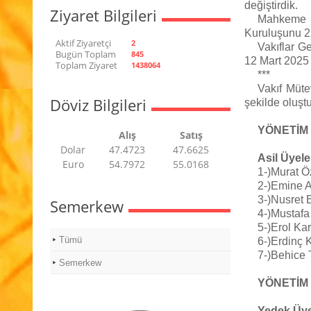
değiştirdik.
Ziyaret Bilgileri
Mahkeme ka
Kuruluşunu 2
Aktif Ziyaretçi
2
Vakıflar G
Bugün Toplam
845
12 Mart 2025 
Toplam Ziyaret
1438064
***
Vakıf Mütev
Döviz Bilgileri
şekilde oluşt
YÖNETİM
Alış
Satış
Dolar
47.4723
47.6625
Asil Üyele
Euro
54.7972
55.0168
1-)Murat 
2-)Emine A
3-)Nusret 
Semerkew
4-)Mustafa
5-)Erol Ka
Tümü
6-)Erdinç 
7-)Behice
Semerkew
YÖNETİM
Yedek Üye