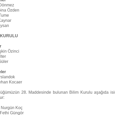
 Dönmez
bina Özden
 Tume
Kaynar
Aysan
 KURULU
r
şkin Özinci
lter
Güler
ler
rslandok
eyhan Kocaer
züğümüzün 28. Maddesinde bulunan Bilim Kurulu aşağıda is
ur:
r. Nurgün Koç
. Fethi Güngör