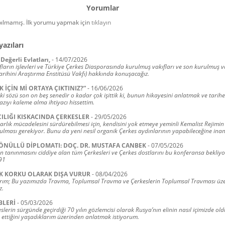
Yorumlar
ılmamış. İlk yorumu yapmak için
tıklayın
yazıları
Değerli Evlatları,
-
14/07/2026
ların işlevleri ve Türkiye Çerkes Diasporasında kurulmuş vakıfları ve son kurulmuş v
arihini Araştırma Enstitüsü Vakfı) hakkında konuşacağız.
K İÇİN Mİ ORTAYA ÇIKTINIZ?”
-
16/06/2026
ki sözü son on beş senedir o kadar çok işittik ki, bunun hikayesini anlatmak ve tarih
zıyı kaleme alma ihtiyacı hissettim.
ILIĞI KISKACINDA ÇERKESLER
-
29/05/2026
varlık mücadelesini sürdürebilmesi için, kendisini yok etmeye yeminli Kemalist Rejimin
ulması gerekiyor. Bunu da yeni nesil organik Çerkes aydınlarının yapabileceğine ina
ÖNÜLLÜ DİPLOMATI: DOÇ. DR. MUSTAFA CANBEK
-
07/05/2026
n tanınmasını ciddiye alan tüm Çerkesleri ve Çerkes dostlarını bu konferansa bekliyor
91
K KORKU OLARAK DIŞA VURUR
-
08/04/2026
rım; Bu yazımızda Travma, Toplumsal Travma ve Çerkeslerin Toplumsal Travması üze
z.
BLERİ
-
05/03/2026
lerin sürgünde geçirdiği 70 yılın gözlemcisi olarak Rusya’nın elinin nasıl içimizde ol
 ettiğini yaşadıklarım üzerinden anlatmak istiyorum.