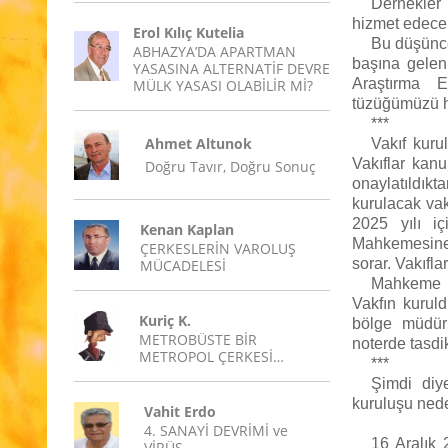
Dernekler 
hizmet edecek 
Erol Kılıç Kutelia
Bu düşünce
ABHAZYA’DA APARTMAN
başına gelen
YASASINA ALTERNATİF DEVRE
Araştırma E
MÜLK YASASI OLABİLİR Mİ?
tüzüğümüzü h
***
Ahmet Altunok
Vakıf kuru
Vakıflar kanu
Doğru Tavır, Doğru Sonuç
onaylatıldıkt
kurulacak vak
2025 yılı i
Kenan Kaplan
Mahkemesine
ÇERKESLERİN VAROLUŞ
sorar. Vakıfl
MÜCADELESİ
Mahkeme on
Vakfın kurul
Kuriç K.
bölge müdürl
METROBÜSTE BİR
noterde tasdik
METROPOL ÇERKESİ…
***
Şimdi diy
kuruluşu nede
Vahit Erdo
4. SANAYİ DEVRİMİ ve
16 Aralık 
VİRÜS