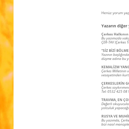
Henüz yorum yap
Yazarın diğer 
Çerkes Halkının 
Bu yazımızda vakıf
ÇER-TAV (Çerkes T
“SİZ BİZİ BÖLME
Yazının başlığında
düşme adına bu ya
KEMALİZM YANC
Çerkes Milletinin 
vesayetinden kurt
ÇERKESLERİN G
Çerkes soykırımını
Tel: 0532 425 08 
TRAVMA, EN ÇO
Değerli okuyucula
yolculuk yapacağı
RUSYA VE MUHİ
Bu yazımda, Çerkes
bizi nasıl manüple