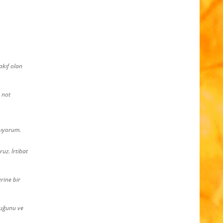
akıf olan
e not
nıyorum.
uz. İrtibat
rine bir
duğunu ve