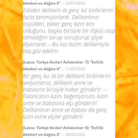
-
âdetleri ve düğün-5”
26/07/2026
Eskiden delikanlı ile genç kız birbirlerini
fazla tanımıyorlardı. Delikanlının
büyükleri, bekar genç kızın kim
olduğunu, başka birisiyle bir ilişkisi olup
olmadığını sorup soruşturup şöyle
diyorlardı: --Bu kızı bizim delikanlıyla
baş göz edelim.
[Lazca- Türkçe Anılar/ Anlatımlar- 7]: “Evlilik
-
âdetleri ve düğün-4”
11/07/2026
Bir genç kız ile bir delikanlı birbirlerini
seviyorlarsa, delikanlı anne ve
babasına birisiyle haber gönderir: --
Falancanın kızını beğeniyorum, kızın
anne ve babasına elçi gönderin!
Delikanlının anne ve babası da genç
kızın evine elçiler gönderir.
[Lazca- Türkçe Anılar/ Anlatımlar- 6]: “Evlilik
-
âdetleri ve düğün-3”
28/06/2026