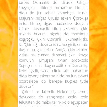
tarixis Osmanlik do Urusik k̆abğas
kogyoç̆k̆es. İlkineri muxarebe Limanis
diqu do jur şehidi komebçit Urusis.
Majurani ndğas Urusiş askeri Ç̆oroxişa
imt̆u. Ek eç dğas muxarebe doqves.
Uk̆ule duşmanik dido askerite çkin
askeris hucumi oğodu do moxtimus
kogyoç̆k̆u. Çkini Osmanli Hukumetik tku
ki, “Çkin aǯi duşmanis-na vocginit, emute
tkvan mo gaxelet̆an. Andğa çkin ekolen
vidat- na, ç̆umen duşmani çkini köyşa
komulun. Emuşeni tkvan ordo-xolo
Xopaşen ehali kagamaxtit do Osmanliş-
k̆ele igzalit, vana uk̆ule ak muharebe
dido iqven, askerepe dido mulun, tkvani
oxorcalepe do berepe k̆uçxeş tude
dizenan”.
Çkin-ti ar t̆akimik Hukumetiş emris
dovucerit do zenginepe ordo- xolo
feluk̆aten do mat̆orite iri- xolo eşyapeten