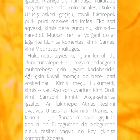
igzales Rizinişa do T̆amt̆raşa. Fuk̆arape
do yetimepe ordo- xolo var ales, uk̆ule-ti
Urusiş askeri geç̆işu, zavali fuk̆arepek
puli- purti mexves do imt̆es. Ek̆o zori
aqveski, kimis bere gundunu, kimis-ti—
nan-didi. Mutxani ren, ar yorğani do ar
t̆ağanite Rizinişa komext̆es; kimi- Cames,
kimi Medreses mulibğes.
Hukumetis uǯves ki, “Çkini kimoli do
çkini cumalepe Erzulumişa mendacğonit
muharebeşa, çkin ugyare kodobskidit.
Aǯi çkin kuvali momçit do bere- bari
voskedinat!” Kimis meçu Hukumetik,
kimis -- var. Aşo zori- zvariten kimi Ordi,
kimi Samsoni, kimi-ti Akçe-şeherişa
igzales. Ar t̆akimepe Atinas teslimi
dvaqves Urusis, ar t̆akimi-ti- Rizinis, ar
t̆akimiti-- jur ǯanas muhacirluğiş-k̆ule
Xopuri do Bucağurepe do Azlağurepe
eleus teslimi vaqvit do köy çkinişa
komoptit, Xopaşa.