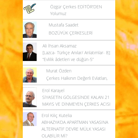
Özgür Çerkes EDİTÖR'DEN
Yolumuz
Mustafa Saadet
BOZÜYÜK ÇERKESLERİ
Ali İhsan Aksamaz
[Lazca- Türkçe Anılar/ Anlatımlar- 8]:
“Evlilik âdetleri ve düğün-5”
Murat Özden
Çerkes Halkının Değerli Evlatları,
Erol Karayel
SİYASETİN GÖLGESİNDE KALAN 21
MAYIS VE DİNMEYEN ÇERKES ACISI
Erol Kılıç Kutelia
ABHAZYA’DA APARTMAN YASASINA
ALTERNATİF DEVRE MÜLK YASASI
OLABİLİR Mİ?