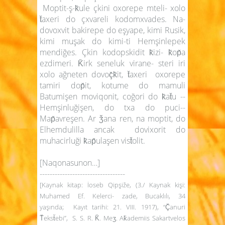
Moptit-ş-k̆ule çkini oxorepe mteli- xolo
t̆axeri do çxvareli kodomxvades. Na-
dovoxvit bakirepe do eşyape, kimi Rusik,
kimi muşak do kimi-ti Hemşinlepek
mendiğes. Çkin kodopskidit k̆izi- k̆op̆a
ezdimeri. K̆irk seneluk virane- steri iri
xolo ağneten dovoç̆k̆it, t̆axeri oxorepe
tamiri dop̆it, kotume do mamuli
Batumişen moviqonit, coğori do k̆at̆u --
Hemşinluğişen, do txa do puci--
Map̆avreşen. Ar ǯana ren, na moptit, do
Elhemdulilla ancak dovixorit do
muhacirluği k̆ap̆ulaşen vist̆olit.
[Naqonasunon…]
----------------------------------
[
Kaynak kitap
: İoseb Qipşiže, (3./
Kaynak kişi:
Muhamed Ef. Kelerci- zade, Bucaklılı, 34
yaşında; Kayıt tarihi: 21. VIII. 1917), “Ç̆anuri
T̆ekst̆ebi”, S. S. R. K̆. Meʒ. Ak̆ademiis Sakartvelos