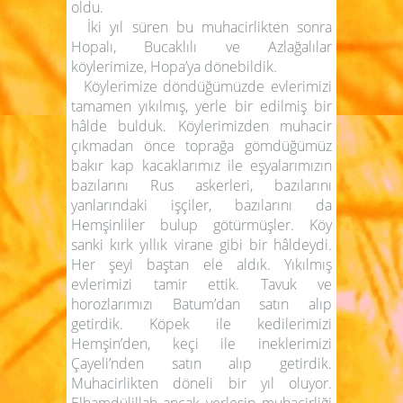
oldu.
İki yıl süren bu muhacirlikten sonra
Hopalı, Bucaklılı ve Azlağalılar
köylerimize, Hopa’ya dönebildik.
Köylerimize döndüğümüzde evlerimizi
tamamen yıkılmış, yerle bir edilmiş bir
hâlde bulduk. Köylerimizden muhacir
çıkmadan önce toprağa gömdüğümüz
bakır kap kacaklarımız ile eşyalarımızın
bazılarını Rus askerleri, bazılarını
yanlarındaki işçiler, bazılarını da
Hemşinliler bulup götürmüşler. Köy
sanki kırk yıllık virane gibi bir hâldeydi.
Her şeyi baştan ele aldık. Yıkılmış
evlerimizi tamir ettik. Tavuk ve
horozlarımızı Batum’dan satın alıp
getirdik. Köpek ile kedilerimizi
Hemşin’den, keçi ile ineklerimizi
Çayeli’nden satın alıp getirdik.
Muhacirlikten döneli bir yıl oluyor.