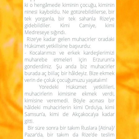
ki o hengâmede kiminin çocuğu, kiminin
ninesi kayboldu. Ne götürebildilerse, bir
tek yorganla, bir tek sahanla Rize’ye
gidebildiler. Kimi Camiye, kimi
Medreseye sığındı.
Rize’ye kadar gelen muhacirler oradaki
Hükümet yetkilisine başvurdu:
- Kocalarımızı ve erkek kardeşlerimizi
muharebe etmeleri için Erzurum’a
gönderdiniz. Şu anda biz muhacirler
burada aç biilaç bir hâldeyiz. Bize ekmek
verin de çoluk çocuğumuzu yaşatalım!
Yöredeki Hükümet yetkilileri,
muhacirlerin kimisine ekmek verdi,
kimisine veremedi. Böyle acınası bir
hâldeki muhacirlerin kimi Ordu’ya, kimi
Samsun’a, kimi de Akçakoca’ya kadar
gitti.
Bir süre sonra bir takım Ruslara [Atina]/
Pazar’da, bir takım da Rize’de teslim