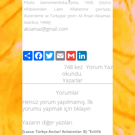
Pilialis Gamomemloba,T̆pilisi, 1939, (Gürcü
Alfabesinden Latin Alfabesine çevriyazı,
düzenleme ve Türkçeye çeviri: Ali İhsan Aksamaz,
İstanbul, 1999)]
aksamaz@gmail.com
Paylaş
Facebook
Twitter
Email
Gmail
LinkedIn
748
kez
Yorum Yaz
okundu.
Yazarlar
Yorumlar
Henüz yorum yapılmamış. İlk
yorumu yapmak için
tıklayın
Yazarın diğer yazıları
[Lazca- Türkçe Anılar/ Anlatımlar- 8]: “Evlilik