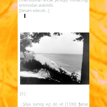
Elhamdülillah ancak yerleşip muhacirliği
sırtımızdan atabildik.
[Devam edecek…]
[3.]
Şilya sumoş eçi do vit [1330] ǯanas