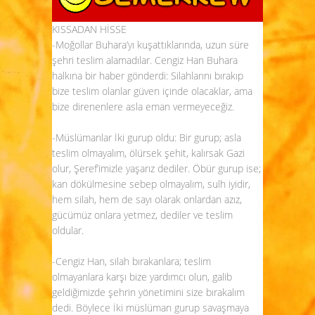
KISSADAN HİSSE
-Moğollar Buhara’yı kuşattıklarında, uzun süre
şehri teslim alamadılar. Cengiz Han Buhara
halkına bir haber gönderdi: Silahlarını bırakıp
bize teslim olanlar güven içinde olacaklar, ama
bize direnenlere asla eman vermeyeceğiz.
-Müslümanlar İki gurup oldu: Bir gurup; asla
teslim olmayalım, ölürsek şehit, kalırsak Gazi
olur, Şeref’imizle yaşarız dediler. Öbür gurup ise;
kan dökülmesine sebep olmayalım, sulh iyidir,
hem silah, hem de sayı olarak onlardan azız,
gücümüz onlara yetmez, dediler ve teslim
oldular.
-Cengiz Han, silah bırakanlara; teslim
olmayanlara karşı bize yardımcı olun, galib
geldiğimizde şehrin yönetimini size bırakalım
dedi. Böylece İki müslüman gurup savaşmaya