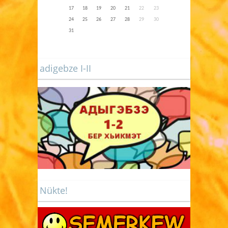
17
18
19
20
21
22
23
24
25
26
27
28
29
30
31
adigebze I-II
Nükte!