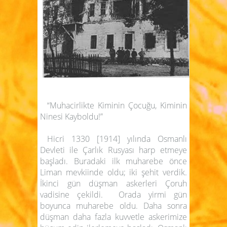
“
Muhacirlikte Kiminin Çocuğu, Kiminin
Ninesi Kayboldu!”
Hicri 1330 [1914] yılında Osmanlı
Devleti ile Çarlık Rusyası harp etmeye
başladı. Buradaki ilk muharebe önce
Liman mevkiinde oldu; iki şehit verdik.
İkinci gün düşman askerleri Çoruh
vadisine çekildi. Orada yirmi gün
boyunca muharebe oldu. Daha sonra
düşman daha fazla kuvvetle askerimize