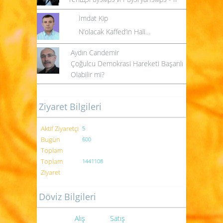
İmdat Kip
N’olacak Kaffed’in Hali…
Aydın Candemir
Çoğulcu Demokrasi Hareketi Başarılı
Olabilir mi?
Ziyaret Bilgileri
Aktif Ziyaretçi
5
Bugün
600
Toplam
Toplam
1441108
Ziyaret
Döviz Bilgileri
Alış
Satış