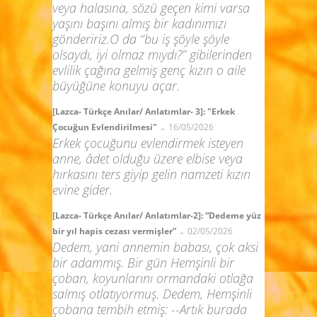
veya halasına, sözü geçen kimi varsa
yaşını başını almış bir kadınımızı
göndeririz.O da “bu iş şöyle şöyle
olsaydı, iyi olmaz mıydı?” gibilerinden
evlilik çağına gelmiş genç kızın o aile
büyüğüne konuyu açar.
[Lazca- Türkçe Anılar/ Anlatımlar- 3]: "Erkek
-
Çocuğun Evlendirilmesi"
16/05/2026
Erkek çocuğunu evlendirmek isteyen
anne, âdet olduğu üzere elbise veya
hırkasını ters giyip gelin namzeti kızın
evine gider.
[Lazca- Türkçe Anılar/ Anlatımlar-2]: “Dedeme yüz
-
bir yıl hapis cezası vermişler”
02/05/2026
Dedem, yani annemin babası, çok aksi
bir adammış. Bir gün Hemşinli bir
çoban, koyunlarını ormandaki otlağa
salmış otlatıyormuş. Dedem, Hemşinli
çobana tembih etmiş: --Artık burada