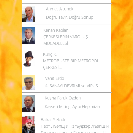
Ahmet Altunok
Doğru Tavır, Doğru Sonuç
Kenan Kaplan
ÇERKESLERİN VAROLUŞ
MÜCADELESİ
Kuriç K.
METROBÜSTE BİR METROPOL
ÇERKESİ…
Vahit Erdo
4. SANAYİ DEVRİMİ ve VİRÜS
Kuşha Faruk Özden
Kayseri Mitingi Ayıbı Hepimizin
Balkar Selçuk
Нарт Лъэпщ и Нэгъуджэр Лъэпщ и
Тепщэгъуэмрэ и Гъуэгуанэмрэ - II