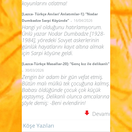
koyunlarını otlatma!
[Lazca- Türkçe Anılar/ Anlatımlar-1]: “Nodar
-
Dumbadze Sarpi Köyünde”
16/04/2026
Hangi yıl olduğunu hatırlamıyorum.
Ünlü yazar Nodar Dumbadze [1928-
1984], yöredeki Sovyet askerlerinin
günlük hayatlarını kayıt altına almak
için Sarpi köyüne geldi.
[Lazca-Türkçe Masallar-20]: “Genç kız ile delikanlı”
-
30/03/2026
Zengin bir adam bir gün vefat etmiş.
Bütün malı mülkü tek çocuğuna kalmış.
Babası öldüğünde çocuk çok küçük
yaştaymış. Delikanlı olunca amcalarına
şöyle demiş: -Beni evlendirin!
Devamı
Köşe Yazıları