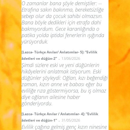
O zamanlar bana şöyle demiştiler: --
Etrafına sakın bakınma, bereketsizliğe
sebep olur da çocuk sahibi olmazsın.
Bana böyle dedikleri için etrafa dahi
bakmıyordum. Gece karanlığında o
patika yolda iptidai fenerlerin ışığında
yürüyorduk.
[Lazca- Türkçe Anılar/ Anlatımlar- 5]: “Evlilik
-
âdetleri ve düğün-2”
13/06/2026
Şimdi sizlere eski ve yeni düğünlerin
hikâyelerini anlatmak istiyorum. Eski
düğünler şöyleydi: Oğlan, kızı beğendiği
zaman, kızın anne ve babası eğer bu
evliliğe rıza göstermiyorsa, bu iş olmaz
diye oğlanın ailesine haber
gönderiyordu.
[Lazca- Türkçe Anılar / Anlatımlar- 4]: “Evlilik
-
âdetleri ve düğün-1”
31/05/2026
Evlilik çağına gelmiş genç kızın ninesine