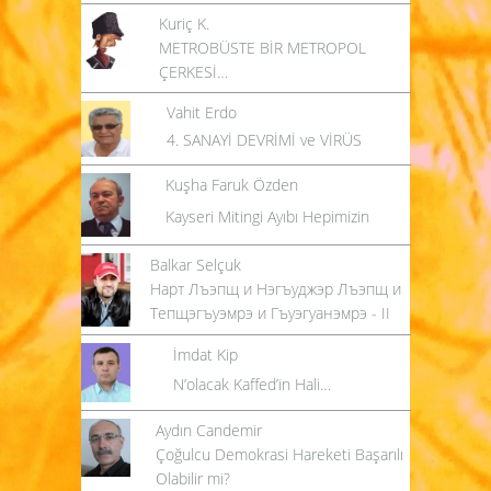
Kuriç K.
METROBÜSTE BİR METROPOL
ÇERKESİ…
Vahit Erdo
4. SANAYİ DEVRİMİ ve VİRÜS
Kuşha Faruk Özden
Kayseri Mitingi Ayıbı Hepimizin
Balkar Selçuk
Нарт Лъэпщ и Нэгъуджэр Лъэпщ и
Тепщэгъуэмрэ и Гъуэгуанэмрэ - II
İmdat Kip
N’olacak Kaffed’in Hali…
Aydın Candemir
Çoğulcu Demokrasi Hareketi Başarılı
Olabilir mi?