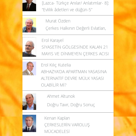
[Lazca- Türkçe Anılar/ Anlatımlar- 8]:
“Evlilik âdetleri ve düğün-5”
Murat Özden
Çerkes Halkının Değerli Evlatları,
Erol Karayel
SİYASETİN GÖLGESİNDE KALAN 21
MAYIS VE DİNMEYEN ÇERKES ACISI
Erol Kılıç Kutelia
ABHAZYA’DA APARTMAN YASASINA
ALTERNATİF DEVRE MÜLK YASASI
OLABİLİR Mİ?
Ahmet Altunok
Doğru Tavır, Doğru Sonuç
Kenan Kaplan
ÇERKESLERİN VAROLUŞ
MÜCADELESİ