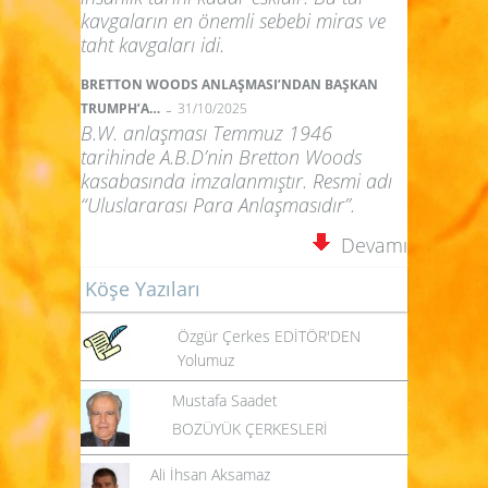
kavgaların en önemli sebebi miras ve
taht kavgaları idi.
BRETTON WOODS ANLAŞMASI’NDAN BAŞKAN
-
TRUMPH’A…
31/10/2025
B.W. anlaşması Temmuz 1946
tarihinde A.B.D’nin Bretton Woods
kasabasında imzalanmıştır. Resmi adı
“Uluslararası Para Anlaşmasıdır”.
Devamı
Köşe Yazıları
Özgür Çerkes EDİTÖR'DEN
Yolumuz
Mustafa Saadet
BOZÜYÜK ÇERKESLERİ
Ali İhsan Aksamaz