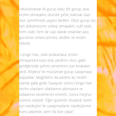
-Müslümanlar İki gurup oldu: Bir gurup; asla
teslim olmayalım, ölürsek şehit, kalırsak Gazi
olur, Şeref’imizle yaşarız dediler. Öbür gurup ise;
kan dökülmesine sebep olmayalım, sulh iyidir,
hem silah, hem de sayı olarak onlardan azız,
gücümüz onlara yetmez, dediler ve teslim
oldular.
-Cengiz Han, silah bırakanlara; teslim
olmayanlara karşı bize yardımcı olun, galib
geldiğimizde şehrin yönetimini size bırakalım
dedi. Böylece İki müslüman gurup savaşmaya
başladılar. Moğollar’ın da yardımı ile, teslim
olanlar galib geldi. Savaştan sonra Cengiz Han
teslim olanların silahlarının alınmasını ve
kafalarının kesilmesini emretti. Sonra meşhur
sözünü söyledi: “Eğer güvenilir olsalardı, bizim
için kardeşleri ile savaşmazlardı. Kardeşlerine
bunu yapanlar, yarın da bize yapar.”