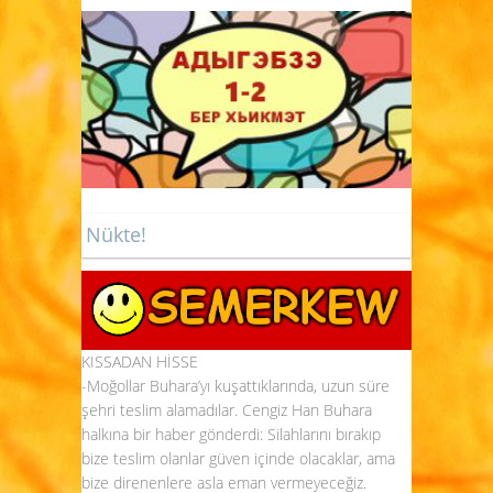
Nükte!
KISSADAN HİSSE
-Moğollar Buhara’yı kuşattıklarında, uzun süre
şehri teslim alamadılar. Cengiz Han Buhara
halkına bir haber gönderdi: Silahlarını bırakıp
bize teslim olanlar güven içinde olacaklar, ama
bize direnenlere asla eman vermeyeceğiz.