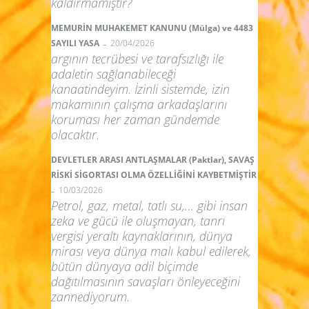
kaldırmamıştır?
MEMURİN MUHAKEMET KANUNU (Mülga) ve 4483
-
SAYILI YASA
20/04/2026
argının tecrübesi ve tarafsızlığı ile
adaletin sağlanabileceği
kanaatindeyim. İzinli sistemde, izin
makamının çalışma arkadaşlarını
koruması her zaman gündemde
olacaktır.
DEVLETLER ARASI ANTLAŞMALAR (Paktlar), SAVAŞ
RİSKİ SİGORTASI OLMA ÖZELLİĞİNİ KAYBETMİŞTİR
-
10/03/2026
Petrol, gaz, metal, tatlı su,… gibi insan
zeka ve gücü ile oluşmayan, tanrı
vergisi yeraltı kaynaklarının, dünya
mirası veya dünya malı kabul edilerek,
bütün dünyaya adil biçimde
dağıtılmasının savaşları önleyeceğini
zannediyorum.