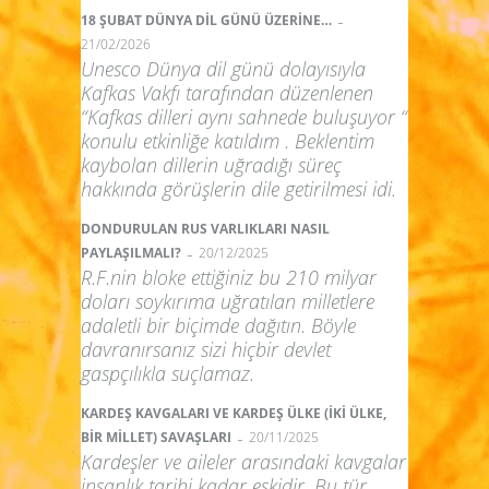
-
18 ŞUBAT DÜNYA DİL GÜNÜ ÜZERİNE…
21/02/2026
Unesco Dünya dil günü dolayısıyla
Kafkas Vakfı tarafından düzenlenen
“Kafkas dilleri aynı sahnede buluşuyor “
konulu etkinliğe katıldım . Beklentim
kaybolan dillerin uğradığı süreç
hakkında görüşlerin dile getirilmesi idi.
DONDURULAN RUS VARLIKLARI NASIL
-
PAYLAŞILMALI?
20/12/2025
R.F.nin bloke ettiğiniz bu 210 milyar
doları soykırıma uğratılan milletlere
adaletli bir biçimde dağıtın. Böyle
davranırsanız sizi hiçbir devlet
gaspçılıkla suçlamaz.
KARDEŞ KAVGALARI VE KARDEŞ ÜLKE (İKİ ÜLKE,
-
BİR MİLLET) SAVAŞLARI
20/11/2025
Kardeşler ve aileler arasındaki kavgalar
insanlık tarihi kadar eskidir. Bu tür