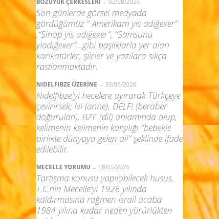
-
BOZÜYÜK ÇERKESLERİ
02/08/2026
Son günlerde görsel medyada
gördüğümüz “ Amerikam yis adığexer”
,“Sinop yis adığexer“, “Samsunu
yiadığexer”…gibi başlıklarla yer alan
karikatürler, şiirler ve yazılara sıkça
rastlanmaktadır.
-
NIDELFIBZE ÜZERİNE
30/06/2026
Nıdelfıbze'yi hecelere ayırarak Türkçeye
çevirirsek; NI (anne), DELFI (beraber
doğurulan), BZE (dil) anlamında olup,
kelimenin kelimenin karşılığı “bebekle
birlikte dünyaya gelen dil” şeklinde ifade
edilebilir.
-
MECELLE YORUMU
18/05/2026
Tartışma konusu yapılabilecek husus,
T.C.nin Mecelle’yi 1926 yılında
kaldırmasına rağmen İsrail acaba
1984 yılına kadar neden yürürlükten