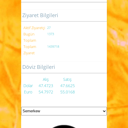
Ziyaret Bilgileri
Aktif Ziyaretçi
27
Bugün
1373
Toplam
Toplam
1439718
Ziyaret
Döviz Bilgileri
Alış
Satış
Dolar
47.4723
47.6625
Euro
54.7972
55.0168