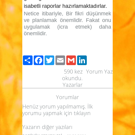
isabetli raporlar hazırlamaktadırlar.
Netice itibariyle, Bir fikri düşünmek
ve planlamak önemlidir. Fakat onu
uygulamak (icra etmek) daha
önemlidir.
Paylaş
Facebook
Twitter
Email
Gmail
LinkedIn
590
kez
Yorum Yaz
okundu.
Yazarlar
Yorumlar
Henüz yorum yapılmamış. İlk
yorumu yapmak için
tıklayın
Yazarın diğer yazıları