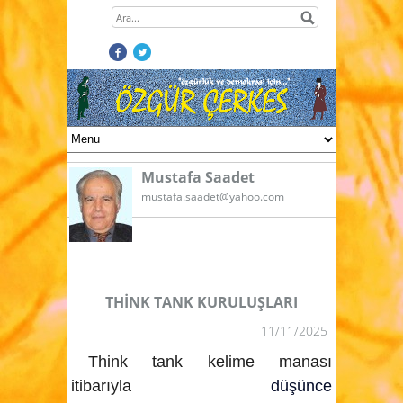
Mustafa Saadet
mustafa.saadet@yahoo.com
THİNK TANK KURULUŞLARI
11/11/2025
Think tank kelime manası
itibarıyla
düşünce