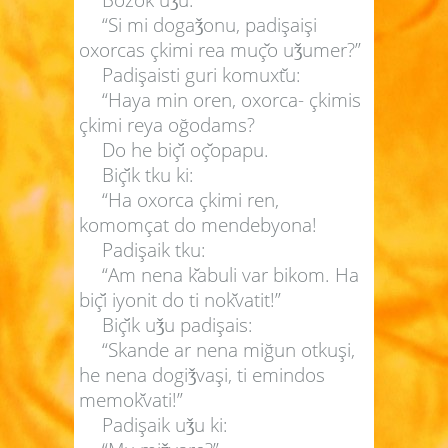
“Si mi doga
onu, padişaişi
ǯ
oxorcas çkimi rea muç
o u
umer?”
ǯ
Padişaisti guri komuxt
u:
“Haya min oren, oxorca- çkimis
çkimi reya oğodams?
Do he biç
i oç
opapu.
Biç
ik tku ki:
“Ha oxorca çkimi ren,
komomçat do mendebyona!
Padişaik tku:
“Am nena k
abuli var bikom. Ha
biç
i iyonit do ti nok
vatit!”
Biç
ik u
u padişais:
ǯ
“Skande ar nena miğun otkuşi,
he nena dogi
vaşi, ti emindos
ǯ
memok
vati!”
Padişaik u
u ki:
ǯ