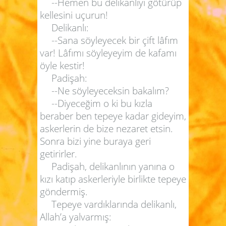
--Hemen bu delikanlıyı götürüp
kellesini uçurun!
Delikanlı:
--Sana söyleyecek bir çift lâfım
var! Lâfımı söyleyeyim de kafamı
öyle kestir!
Padişah:
--Ne söyleyeceksin bakalım?
--Diyeceğim o ki bu kızla
beraber ben tepeye kadar gideyim,
askerlerin de bize nezaret etsin.
Sonra bizi yine buraya geri
getirirler.
Padişah, delikanlının yanına o
kızı katıp askerleriyle birlikte tepeye
göndermiş.
Tepeye vardıklarında delikanlı,
Allah’a yalvarmış: