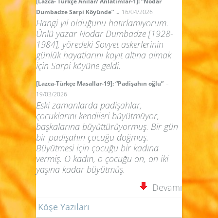
[Lazca- Türkçe Anılar/ Anlatımlar-1]: “Nodar
-
Dumbadze Sarpi Köyünde”
16/04/2026
Hangi yıl olduğunu hatırlamıyorum.
Ünlü yazar Nodar Dumbadze [1928-
1984], yöredeki Sovyet askerlerinin
günlük hayatlarını kayıt altına almak
için Sarpi köyüne geldi.
-
[Lazca-Türkçe Masallar-19]: “Padişahın oğlu”
19/03/2026
Eski zamanlarda padişahlar,
çocuklarını kendileri büyütmüyor,
başkalarına büyüttürüyormuş. Bir gün
bir padişahın çocuğu doğmuş.
Büyütmesi için çocuğu bir kadına
vermiş. O kadın, o çocuğu on, on iki
yaşına kadar büyütmüş.
Devamı
Köşe Yazıları