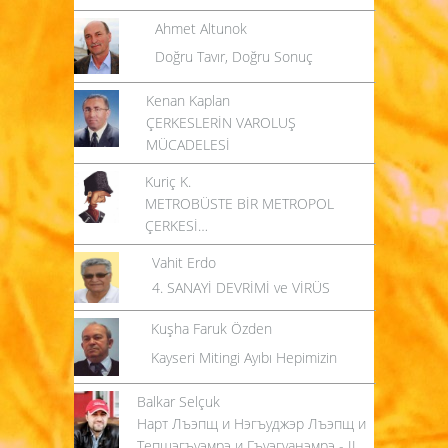
Ahmet Altunok
Doğru Tavır, Doğru Sonuç
Kenan Kaplan
ÇERKESLERİN VAROLUŞ
MÜCADELESİ
Kuriç K.
METROBÜSTE BİR METROPOL
ÇERKESİ…
Vahit Erdo
4. SANAYİ DEVRİMİ ve VİRÜS
Kuşha Faruk Özden
Kayseri Mitingi Ayıbı Hepimizin
Balkar Selçuk
Нарт Лъэпщ и Нэгъуджэр Лъэпщ и
Тепщэгъуэмрэ и Гъуэгуанэмрэ - II