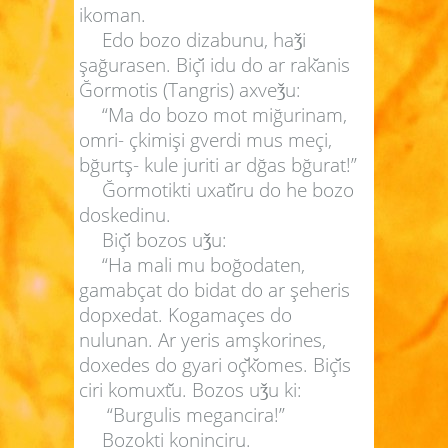
ikoman.
Edo bozo dizabunu, ha
i
ǯ
şağurasen. Biç
i idu do ar rak
anis
Ğormotis (Tangris) axve
u:
ǯ
“Ma do bozo mot miğurinam,
omri- çkimişi gverdi mus meçi,
bğurtş- kule juriti ar dğas bğurat!”
Ğormotikti uxat
iru do he bozo
doskedinu.
Biç
i bozos u
u:
ǯ
“Ha mali mu boğodaten,
gamabçat do bidat do ar şeheris
dopxedat. Kogamaçes do
nulunan. Ar yeris amşkorines,
doxedes do gyari oç
k
omes. Biç
is
ciri komuxt
u. Bozos u
u ki:
ǯ
“Burgulis megancira!”
Bozokti koninciru.