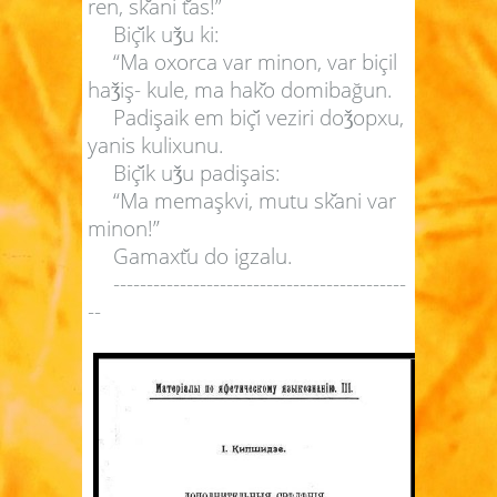
ren, sk
ani t
as!”
Biç
ik u
u ki:
ǯ
“Ma oxorca var minon, var biçil
ha
iş- kule, ma hak
o domibağun.
ǯ
Padişaik em biç
i veziri do
opxu,
ǯ
yanis kulixunu.
Biç
ik u
u padişais:
ǯ
“Ma memaşkvi, mutu sk
ani var
minon!”
Gamaxt
u do igzalu.
--------------------------------------------
--