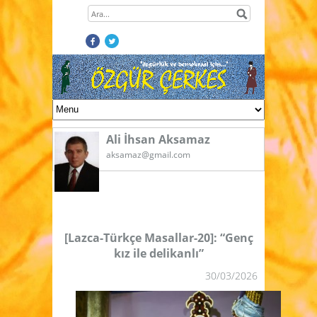
Ali İhsan Aksamaz
aksamaz@gmail.com
[Lazca-Türkçe Masallar-20]: “Genç
kız ile delikanlı”
30/03/2026