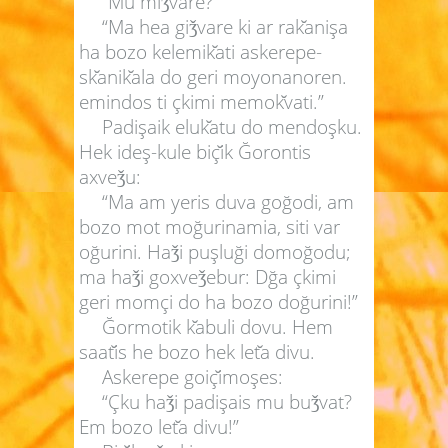
“Mu mi
vare?”
ǯ
“Ma hea gi
vare ki ar rak
anişa
ǯ
ha bozo kelemik
ati askerepe-
sk
anik
ala do geri moyonanoren.
emindos ti çkimi memok
vati.”
Padişaik eluk
atu do mendoşku.
Hek ideş-kule biç
ik Ğorontis
axve
u:
ǯ
“Ma am yeris duva goğodi, am
bozo mot moğurinamia, siti var
oğurini. Ha
i puşluği domoğodu;
ǯ
ma ha
i goxve
ebur: Dğa çkimi
ǯ
ǯ
geri momçi do ha bozo doğurini!”
Ğormotik k
abuli dovu. Hem
saat
is he bozo hek let
a divu.
Askerepe goiç
imoşes:
“Çku ha
i padişais mu bu
vat?
ǯ
ǯ
Em bozo let
a divu!”