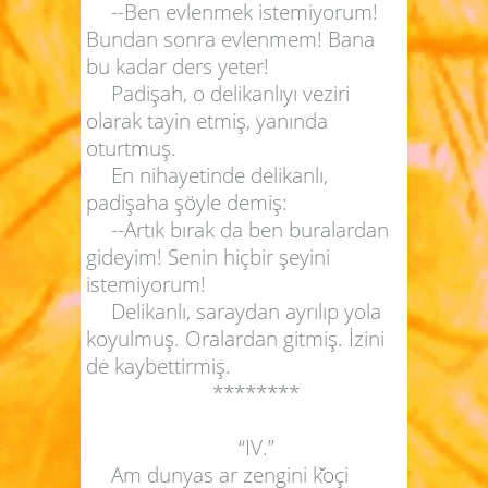
--Ben evlenmek istemiyorum!
Bundan sonra evlenmem! Bana
bu kadar ders yeter!
Padişah, o delikanlıyı veziri
olarak tayin etmiş, yanında
oturtmuş.
En nihayetinde delikanlı,
padişaha şöyle demiş:
--Artık bırak da ben buralardan
gideyim! Senin hiçbir şeyini
istemiyorum!
Delikanlı, saraydan ayrılıp yola
koyulmuş. Oralardan gitmiş. İzini
de kaybettirmiş.
********
“IV.”
Am dunyas ar zengini k
oçi