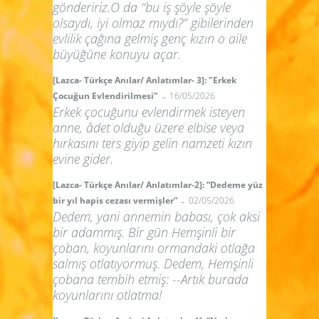
göndeririz.O da “bu iş şöyle şöyle
olsaydı, iyi olmaz mıydı?” gibilerinden
evlilik çağına gelmiş genç kızın o aile
büyüğüne konuyu açar.
[Lazca- Türkçe Anılar/ Anlatımlar- 3]: "Erkek
-
Çocuğun Evlendirilmesi"
16/05/2026
Erkek çocuğunu evlendirmek isteyen
anne, âdet olduğu üzere elbise veya
hırkasını ters giyip gelin namzeti kızın
evine gider.
[Lazca- Türkçe Anılar/ Anlatımlar-2]: “Dedeme yüz
-
bir yıl hapis cezası vermişler”
02/05/2026
Dedem, yani annemin babası, çok aksi
bir adammış. Bir gün Hemşinli bir
çoban, koyunlarını ormandaki otlağa
salmış otlatıyormuş. Dedem, Hemşinli
çobana tembih etmiş: --Artık burada
koyunlarını otlatma!