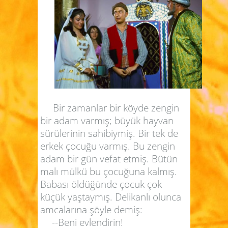
Bir zamanlar bir köyde zengin
bir adam varmış; büyük hayvan
sürülerinin sahibiymiş. Bir tek de
erkek çocuğu varmış. Bu zengin
adam bir gün vefat etmiş. Bütün
malı mülkü bu çocuğuna kalmış.
Babası öldüğünde çocuk çok
küçük yaştaymış. Delikanlı olunca
amcalarına şöyle demiş:
--Beni evlendirin!