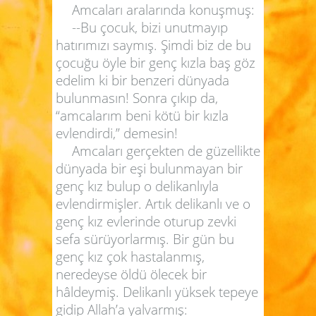
Amcaları aralarında konuşmuş:
--Bu çocuk, bizi unutmayıp
hatırımızı saymış. Şimdi biz de bu
çocuğu öyle bir genç kızla baş göz
edelim ki bir benzeri dünyada
bulunmasın! Sonra çıkıp da,
“amcalarım beni kötü bir kızla
evlendirdi,” demesin!
Amcaları gerçekten de güzellikte
dünyada bir eşi bulunmayan bir
genç kız bulup o delikanlıyla
evlendirmişler. Artık delikanlı ve o
genç kız evlerinde oturup zevki
sefa sürüyorlarmış. Bir gün bu
genç kız çok hastalanmış,
neredeyse öldü ölecek bir
hâldeymiş. Delikanlı yüksek tepeye
gidip Allah’a yalvarmış: