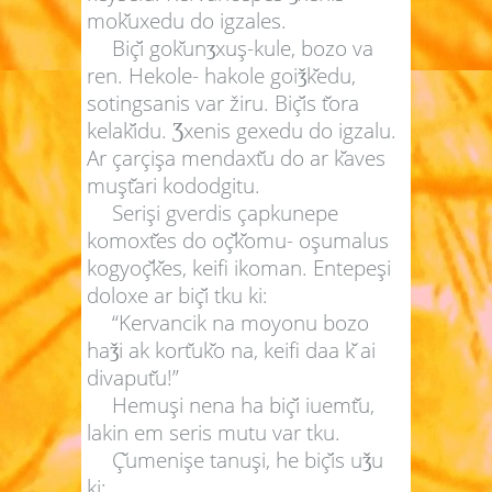
mok
uxedu do igzales.
Biç
i gok
un
xuş-kule, bozo va
ʒ
ren. Hekole- hakole goi
k
edu,
ǯ
sotingsanis var žiru. Biç
is t
ora
kelak
idu.
xenis gexedu do igzalu.
Ʒ
Ar çarçişa mendaxt
u do ar k
aves
muşt
ari kododgitu.
Serişi gverdis çapkunepe
komoxt
es do oç
k
omu- oşumalus
kogyoç
k
es, keifi ikoman. Entepeşi
doloxe ar biç
i tku ki:
“Kervancik na moyonu bozo
ha
i ak kort
uk
o na, keifi daa k
ai
ǯ
divaput
u!”
Hemuşi nena ha biç
i iuemt
u,
lakin em seris mutu var tku.
Ç
umenişe tanuşi, he biç
is u
u
ǯ
ki: