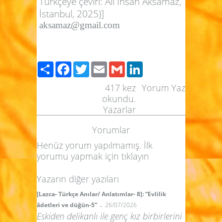
Türkçeye çeviri: Ali İhsan Aksamaz,
İstanbul, 2025)]
aksamaz@gmail.com
Paylaş
Facebook
Twitter
Email
Gmail
LinkedIn
417
kez
Yorum Yaz
okundu.
Yazarlar
Yorumlar
Henüz yorum yapılmamış. İlk
yorumu yapmak için
tıklayın
Yazarın diğer yazıları
[Lazca- Türkçe Anılar/ Anlatımlar- 8]: “Evlilik
-
âdetleri ve düğün-5”
26/07/2026
Eskiden delikanlı ile genç kız birbirlerini