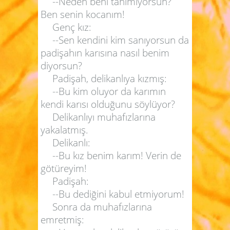
--Neden beni tanımıyorsun?
Ben senin kocanım!
Genç kız:
--Sen kendini kim sanıyorsun da
padişahın karısına nasıl benim
diyorsun?
Padişah, delikanlıya kızmış:
--Bu kim oluyor da karımın
kendi karısı olduğunu söylüyor?
Delikanlıyı muhafızlarına
yakalatmış.
Delikanlı:
--Bu kız benim karım! Verin de
götüreyim!
Padişah:
--Bu dediğini kabul etmiyorum!
Sonra da muhafızlarına
emretmiş: