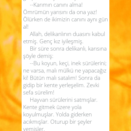
--Karımın canını alma!
Ömrümün yarısını da ona yaz!
Ölürken de ikimizin canını aynı gün
al!
Allah, delikanlının duasını kabul
etmiş. Genç kız iyileşmiş.
Bir süre sonra delikanlı, karısına
şöyle demiş:
--Bu koyun, keçi, inek sürülerini;
ne varsa, malı mülkü ne yapacağız
ki! Bütün malı satalım! Sonra da
gidip bir kente yerleşelim. Zevki
sefa sürelim!
Hayvan sürülerini satmışlar.
Kente gitmek üzere yola
koyulmuşlar. Yolda giderken
acıkmışlar. Oturup bir şeyler
yemişler.