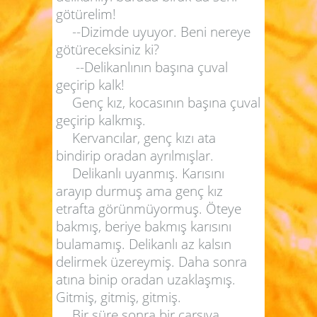
götürelim!
--Dizimde uyuyor. Beni nereye
götüreceksiniz ki?
--Delikanlının başına çuval
geçirip kalk!
Genç kız, kocasının başına çuval
geçirip kalkmış.
Kervancılar, genç kızı ata
bindirip oradan ayrılmışlar.
Delikanlı uyanmış. Karısını
arayıp durmuş ama genç kız
etrafta görünmüyormuş. Öteye
bakmış, beriye bakmış karısını
bulamamış. Delikanlı az kalsın
delirmek üzereymiş. Daha sonra
atına binip oradan uzaklaşmış.
Gitmiş, gitmiş, gitmiş.
Bir süre sonra bir çarşıya