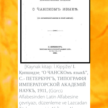
[Kaynak kitap: İ.Kipşiže/
I.
, “
Қипшидзе
О ЧАНСКОмъ язык
ѣ
”,
С.- ПЕТЕРБУРГЪ, ТИПОГРАФІЯ
ИМПЕРАТОРСКОЙ АКАДЕМІЙ
(Gürcü
НАУКЪ, 1911,
Alfabesinden Latin Alfabesine
çevriyazı, düzenleme ve Lazcadan