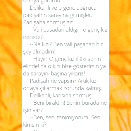
saraya götürdü!
Delikanlı ve o genç doğruca
padişahın sarayına gitmişler.
Padişaha sormuşlar:
--Vali paşadan aldığın o genç kız
nerede?
--Ne kızı? Ben vali paşadan bir
şey almadım!
--Hayır! O genç kız illâki senin
elinde! Ya o kızı bize gösterirsin ya
da sarayını başına yıkarız!
Padişah ne yapsın? Artık kızı
ortaya çıkarmak zorunda kalmış.
Delikanlı, karısına sormuş:
--Beni bıraktın! Senin burada ne
işin var?
--Ben, seni tanımıyorum! Sen
kimsin ki?