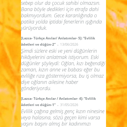
sebep olur da çocuk sahibi olmazsın.
Bana böyle dedikleri için etrafa dahi
bakmıyordum. Gece karanlığında o
patika yolda iptidai fenerlerin ışığında
yürüyorduk.
[Lazca- Türkçe Anılar/ Anlatımlar- 5]: “Evlilik
-
âdetleri ve düğün-2”
13/06/2026
Şimdi sizlere eski ve yeni düğünlerin
hikâyelerini anlatmak istiyorum. Eski
düğünler şöyleydi: Oğlan, kızı beğendiği
zaman, kızın anne ve babası eğer bu
evliliğe rıza göstermiyorsa, bu iş olmaz
diye oğlanın ailesine haber
gönderiyordu.
[Lazca- Türkçe Anılar / Anlatımlar- 4]: “Evlilik
-
âdetleri ve düğün-1”
31/05/2026
Evlilik çağına gelmiş genç kızın ninesine
veya halasına, sözü geçen kimi varsa
yaşını başını almış bir kadınımızı