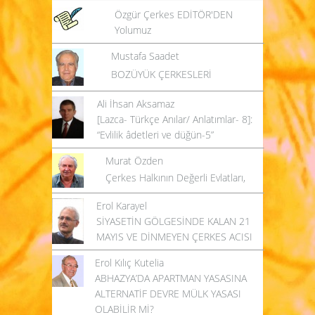
Özgür Çerkes EDİTÖR'DEN
Yolumuz
Mustafa Saadet
BOZÜYÜK ÇERKESLERİ
Ali İhsan Aksamaz
[Lazca- Türkçe Anılar/ Anlatımlar- 8]:
“Evlilik âdetleri ve düğün-5”
Murat Özden
Çerkes Halkının Değerli Evlatları,
Erol Karayel
SİYASETİN GÖLGESİNDE KALAN 21
MAYIS VE DİNMEYEN ÇERKES ACISI
Erol Kılıç Kutelia
ABHAZYA’DA APARTMAN YASASINA
ALTERNATİF DEVRE MÜLK YASASI
OLABİLİR Mİ?