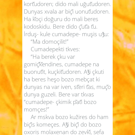
kort
udoren; dido mali uğut
udoren.
Dunyas xvala ar biç
i uonut
udoren.
Ha k
oçi doğuru do mali beres
kodoskidu. Bere dido ç
ut
a t
u.
İrduş- kule cumadepe- muşis u
u:
ǯ
“Ma domoçilit!”
Cumadepekti tkves:
“Ha berek çku var
gomiç
k
endines, cumadepe na
buonut
it, kuçkit
udoren. A
i çkuti
ǯ
ha beres heşo bozo mebçat ki
dunyas na var iven, st
eri t
as, muç
o
dunya guzeli. Bere var tkvas
“cumadepe- çkimik p
at
i bozo
momçes!”
Ar mskva bozo kužires do ham
biç
is komeçes. A
i biç
i do bozo
ǯ
oxoris molaxenan do zevk
i, sefa