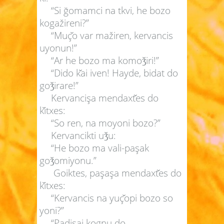
“Si ğomamci na tkvi, he bozo
kogažireni?”
“Muç
o var mažiren, kervancis
uyonun!”
“Ar he bozo ma komo
iri!”
ǯ
“Dido k
ai iven! Hayde, bidat do
go
irare!”
ǯ
Kervancişa mendaxt
es do
k
itxes:
“So ren, na moyoni bozo?”
Kervancikti u
u:
ǯ
“He bozo ma vali-paşak
go
omiyonu.”
ǯ
Goiktes, paşaşa mendaxt
es do
k
itxes:
“Kervancis na yuç
opi bozo so
yoni?”
“Padişai kognu do