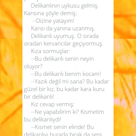
Delikanlının uykusu gelmiş.
Karısına şöyle demiş:
--Dizine yatayım!
Karısı da yanına uzanmış.
Delikanlı uyumuş. O sırada
oradan kervancılar geçiyormuş.
Kıza sormuşlar:
--Bu delikanlı senin neyin
oluyor?
--Bu delikanlı benim kocam!
--Yazık değil mi sana? Bu kadar
güzel bir kız, bu kadar kara kuru
bir delikanlı!
Kız cevap vermiş:
--Ne yapabilirim ki? Kısmetim
bu delikanlıydı!
--Kısmet senin elinde! Bu
delikanlıyı burada bırak da seni