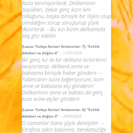
fazla tanımıyorlardı. Delikanlının
büyükleri, bekar genç kızın kim
olduğunu, başka birisiyle bir ilişkisi olup
olmadığını sorup soruşturup şöyle
diyorlardı: --Bu kızı bizim delikanlıyla
baş göz edelim.
[Lazca- Türkçe Anılar/ Anlatımlar- 7]: “Evlilik
-
âdetleri ve düğün-4”
11/07/2026
Bir genç kız ile bir delikanlı birbirlerini
seviyorlarsa, delikanlı anne ve
babasına birisiyle haber gönderir: --
Falancanın kızını beğeniyorum, kızın
anne ve babasına elçi gönderin!
Delikanlının anne ve babası da genç
kızın evine elçiler gönderir.
[Lazca- Türkçe Anılar/ Anlatımlar- 6]: “Evlilik
-
âdetleri ve düğün-3”
28/06/2026
O zamanlar bana şöyle demiştiler: --
Etrafına sakın bakınma, bereketsizliğe