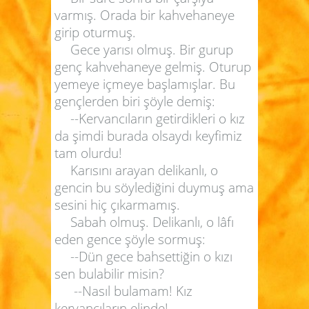
varmış. Orada bir kahvehaneye
girip oturmuş.
Gece yarısı olmuş. Bir gurup
genç kahvehaneye gelmiş. Oturup
yemeye içmeye başlamışlar. Bu
gençlerden biri şöyle demiş:
--Kervancıların getirdikleri o kız
da şimdi burada olsaydı keyfimiz
tam olurdu!
Karısını arayan delikanlı, o
gencin bu söylediğini duymuş ama
sesini hiç çıkarmamış.
Sabah olmuş. Delikanlı, o lâfı
eden gence şöyle sormuş:
--Dün gece bahsettiğin o kızı
sen bulabilir misin?
--Nasıl bulamam! Kız
kervancıların elinde!