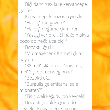
Biç
i danciruş- kule kervancepe
golit
es.
Kervancepek bozos u
ves ki:
ǯ
“Ha biç
i mu gaven?”
“Ha biç
i noğame çkimi ren!”
“Yazuği var orei? Si hak
o mskva
bozo do hek
o uça biç
i!”
Bozokti u
u ki:
ǯ
“Mu maxenen? K
ismet
i çkimi
haya t
u!”
“K
ismet
i sk
ani xe sk
anis ren,
met
k
oçi do mendegionat!”
“Bozokti u
u:
ǯ
“Burgulis gelemicans, sole
mionaten?”
“Tis ç
uvali ke
udvi do keyseli!”
ǯ
Bozokti ç
uvali ku
udu do
ǯ
keyselu. Kervancepes
xenis
ʒ