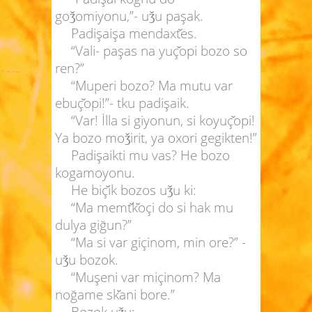
go
omiyonu,”- u
u paşak.
ǯ
ǯ
Padişaişa mendaxt
es.
“Vali- paşas na yuç
opi bozo so
ren?”
“Muperi bozo? Ma mutu var
ebuç
opi!”- tku padişaik.
“Var! İlla si giyonun, si koyuç
opi!
Ya bozo mo
irit, ya oxori gegikten!”
ǯ
Padişaikti mu vas? He bozo
kogamoyonu.
He biç
ik bozos u
u ki:
ǯ
“Ma memt
k
oçi do si hak mu
dulya giğun?”
“Ma si var giçinom, min ore?” -
u
u bozok.
ǯ
“Muşeni var miçinom? Ma
noğame sk
ani bore.”
Bozok u
u:
ǯ