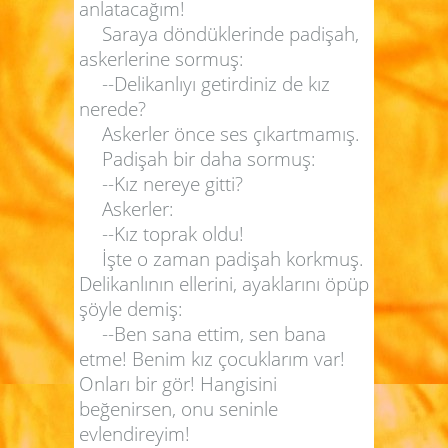
anlatacağım!
Saraya döndüklerinde padişah,
askerlerine sormuş:
--Delikanlıyı getirdiniz de kız
nerede?
Askerler önce ses çıkartmamış.
Padişah bir daha sormuş:
--Kız nereye gitti?
Askerler:
--Kız toprak oldu!
İşte o zaman padişah korkmuş.
Delikanlının ellerini, ayaklarını öpüp
şöyle demiş:
--Ben sana ettim, sen bana
etme! Benim kız çocuklarım var!
Onları bir gör! Hangisini
beğenirsen, onu seninle
evlendireyim!