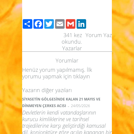
Paylaş
Facebook
Twitter
Email
Gmail
LinkedIn
341
kez
Yorum Yaz
okundu.
Yazarlar
Yorumlar
Henüz yorum yapılmamış. İlk
yorumu yapmak için
tıklayın
Yazarın diğer yazıları
SİYASETİN GÖLGESİNDE KALAN 21 MAYIS VE
-
DİNMEYEN ÇERKES ACISI
24/05/2026
Devletlerin kendi vatandaşlarının
kurucu kimliklerine ve tarihsel
trajedilerine karşı geliştirdiği kamusal
dil, konjonktüre göre açılıp kapanan bir