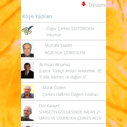
Devamı
Köşe Yazıları
Özgür Çerkes EDİTÖR'DEN
Yolumuz
Mustafa Saadet
BOZÜYÜK ÇERKESLERİ
Ali İhsan Aksamaz
[Lazca- Türkçe Anılar/ Anlatımlar- 8]:
“Evlilik âdetleri ve düğün-5”
Murat Özden
Çerkes Halkının Değerli Evlatları,
Erol Karayel
SİYASETİN GÖLGESİNDE KALAN 21
MAYIS VE DİNMEYEN ÇERKES ACISI