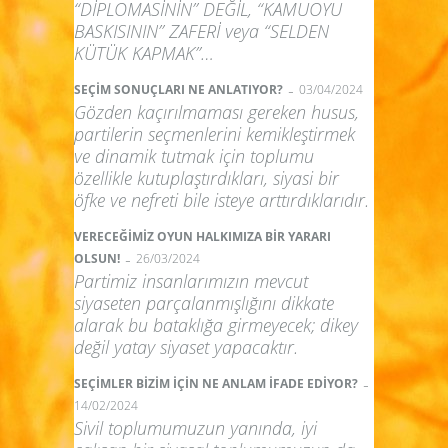
“DİPLOMASİNİN” DEĞİL, “KAMUOYU
BASKISININ” ZAFERİ veya “SELDEN
KÜTÜK KAPMAK”…
-
SEÇİM SONUÇLARI NE ANLATIYOR?
03/04/2024
Gözden kaçırılmaması gereken husus,
partilerin seçmenlerini kemikleştirmek
ve dinamik tutmak için toplumu
özellikle kutuplaştırdıkları, siyasi bir
öfke ve nefreti bile isteye arttırdıklarıdır.
VERECEĞİMİZ OYUN HALKIMIZA BİR YARARI
-
OLSUN!
26/03/2024
Partimiz insanlarımızın mevcut
siyaseten parçalanmışlığını dikkate
alarak bu bataklığa girmeyecek; dikey
değil yatay siyaset yapacaktır.
-
SEÇİMLER BİZİM İÇİN NE ANLAM İFADE EDİYOR?
14/02/2024
Sivil toplumumuzun yanında, iyi