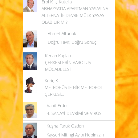
Erol Kılıç Kutelia
ABHAZYA’DA APARTMAN YASASINA
ALTERNATİF DEVRE MÜLK YASASI
OLABİLİR Mİ?
Ahmet Altunok
Doğru Tavır, Doğru Sonuç
Kenan Kaplan
ÇERKESLERİN VAROLUŞ
MÜCADELESİ
Kuriç K.
METROBÜSTE BİR METROPOL
ÇERKESİ…
Vahit Erdo
4. SANAYİ DEVRİMİ ve VİRÜS
Kuşha Faruk Özden
Kayseri Mitingi Ayıbı Hepimizin