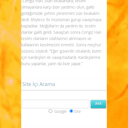
-Cengiz Han, silah bırakanlara; teslim
olmayanlara karşı bize yardımcı olun, galib
geldiğimizde şehrin yönetimini size bırakalım
dedi. Böylece İki müslüman gurup savaşmaya
başladılar. Moğollar’ın da yardımı ile, teslim
olanlar galib geldi. Savaştan sonra Cengiz Han
teslim olanların silahlarının alınmasını ve
kafalarının kesilmesini emretti. Sonra meşhur
sözünü söyledi: “Eğer güvenilir olsalardı, bizim
için kardeşleri ile savaşmazlardı. Kardeşlerine
bunu yapanlar, yarın da bize yapar.”
Site İçi Arama
Google
Site