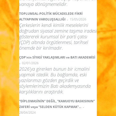
vanaya dönüşmemelidir.
TOPLUMSAL-POLİTİK MÜCADELEDE FİKRİ
-
ALTYAPININ VAROLUŞSALLIĞI
15/05/2026
Çerkeslerin kendi kimlik meselelerini
doğrudan siyasal zemine taşıma iradesi
göstererek kurumsal bir parti çatısı
(ÇDP) altında örgütlenmesi, tarihsel
önemde bir kırılmadır.
ÇDP’nin SİYASİ YAKLAŞIMLARI ve BATI AKADEMİSİ
-
02/01/2026
2026’ya girerken bunun bir icmalini
yapmak istedik. Bu bağlamda, eski
yazılarımızı gözden geçirdik ve
söylemlerimizin Batı akademyasında
karşılıklarını araştırdık.
“DİPLOMASİNİN” DEĞİL, “KAMUOYU BASKISININ”
-
ZAFERİ veya “SELDEN KÜTÜK KAPMAK”…
28/04/2024