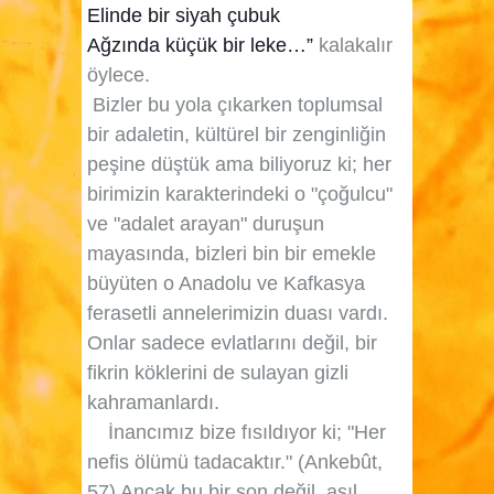
Elinde bir siyah çubuk
Ağzında küçük bir leke…”
kalakalır
öylece.
Bizler bu yola çıkarken toplumsal
bir adaletin, kültürel bir zenginliğin
peşine düştük ama biliyoruz ki; her
birimizin karakterindeki o "çoğulcu"
ve "adalet arayan" duruşun
mayasında, bizleri bin bir emekle
büyüten o Anadolu ve Kafkasya
ferasetli annelerimizin duası vardı.
Onlar sadece evlatlarını değil, bir
fikrin köklerini de sulayan gizli
kahramanlardı.
İnancımız bize fısıldıyor ki;
"Her
nefis ölümü tadacaktır." (Ankebût,
57)
Ancak bu bir son değil, asıl