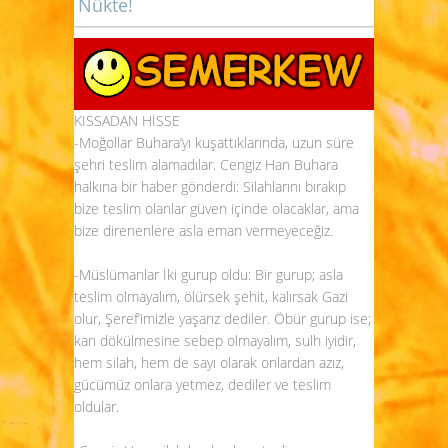
Nükte!
KISSADAN HİSSE
-Moğollar Buhara’yı kuşattıklarında, uzun süre
şehri teslim alamadılar. Cengiz Han Buhara
halkına bir haber gönderdi: Silahlarını bırakıp
bize teslim olanlar güven içinde olacaklar, ama
bize direnenlere asla eman vermeyeceğiz.
-Müslümanlar İki gurup oldu: Bir gurup; asla
teslim olmayalım, ölürsek şehit, kalırsak Gazi
olur, Şeref’imizle yaşarız dediler. Öbür gurup ise;
kan dökülmesine sebep olmayalım, sulh iyidir,
hem silah, hem de sayı olarak onlardan azız,
gücümüz onlara yetmez, dediler ve teslim
oldular.