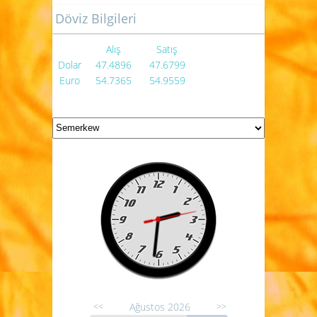
Döviz Bilgileri
Alış
Satış
Dolar
47.4896
47.6799
Euro
54.7365
54.9559
Ağustos 2026
<<
>>