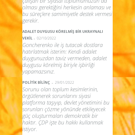
çalışan bir siyasal toplumumuzun da
olması gerektiğini herkesin anlaması ve
bu süreçlere samimiyetle destek vermesi
gerekir.
ADALET DUYGUSU KÖRELMİŞ BİR UKRAYNALI
-
VEKİL
02/10/2022
Goncherenko ile iş tutacak dostlara
hatırlatmak isterim: Kendi adalet
duygunuzdan taviz vermeden, adalet
duygusu körelmiş biriyle işbirliği
yapamazsınız.
-
POLİTİK BİLİNÇ
29/01/2022
Sorunu olan toplum kesimlerinin,
örgütlenerek sorunlarını siyasi
platforma taşıyıp, devlet yönetimini bu
sorunları çözme yönünde etkileyecek
güç oluşturmaları demokratik bir
haktır. ÇDP işte bu hakkı kullanmak
istiyor.