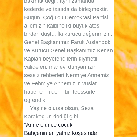
bakmak değil; aynı zamanda
kederde ve tasada da birleşmektir.
Bugün, Çoğulcu Demokrasi Partisi
ailemizin kalbine iki büyük ateş
birden düştü. İki kurucu değerimizin,
Genel Başkanımız
Faruk Arslandok
ve Kurucu Genel Başkanımız
Kenan
Kaplan
beyefendilerin kıymetli
valideleri, manevi dünyamızın
sessiz rehberleri
Nermiye Annemiz
ve
Fehmiye Annemiz
’in vuslat
haberlerini derin bir teessürle
öğrendik.
Yaş ne olursa olsun, Sezai
Karakoç’un dediği gibi
“Anne ölünce çocuk
Bahçenin en yalnız köşesinde