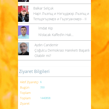
Balkar Selçuk
Нарт Лъэпщ и Нэгъуджэр Лъэпщ и
Тепщэгъуэмрэ и Гъуэгуанэмрэ - II
İmdat Kip
N’olacak Kaffed’in Hali…
Aydın Candemir
Çoğulcu Demokrasi Hareketi Başarılı
Olabilir mi?
Ziyaret Bilgileri
Aktif Ziyaretçi
6
Bugün
350
Toplam
Toplam
1440858
Ziyaret