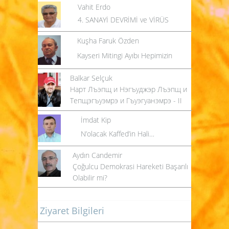
Vahit Erdo
4. SANAYİ DEVRİMİ ve VİRÜS
Kuşha Faruk Özden
Kayseri Mitingi Ayıbı Hepimizin
Balkar Selçuk
Нарт Лъэпщ и Нэгъуджэр Лъэпщ и
Тепщэгъуэмрэ и Гъуэгуанэмрэ - II
İmdat Kip
N’olacak Kaffed’in Hali…
Aydın Candemir
Çoğulcu Demokrasi Hareketi Başarılı
Olabilir mi?
Ziyaret Bilgileri