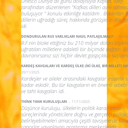
Unesco Dünya dil günü dolayısıyla Kafkas Vakfı
tarafından düzenlenen “Kafkas dilleri aynı sahne
buluşuyor “ konulu etkinliğe katıldım . Beklentim
dillerin uğradığı süreç hakkında görüşlerin dile get
idi.
-
DONDURULAN RUS VARLIKLARI NASIL PAYLAŞILMALI?
20/12
R.F.nin bloke ettiğiniz bu 210 milyar doları soykı
uğratılan milletlere adaletli bir biçimde dağıtın. B
davranırsanız sizi hiçbir devlet gaspçılıkla suçlam
KARDEŞ KAVGALARI VE KARDEŞ ÜLKE (İKİ ÜLKE, BİR MİLLET) S
20/11/2025
Kardeşler ve aileler arasındaki kavgalar insanlık t
kadar eskidir. Bu tür kavgaların en önemli sebebi
ve taht kavgaları idi.
-
THİNK TANK KURULUŞLARI
11/11/2025
Düşünce kuruluşu, ülkelerin politik karar alma
süreçlerinde yöneticilere doğru ve gerçekçi politik
belirleyebilmeleri amacıyla çeşitli tavsiyelerde bul
raporlar yayınlayan araştırma merkezleridir.