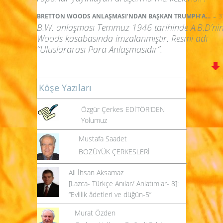
-
BRETTON WOODS ANLAŞMASI’NDAN BAŞKAN TRUMPH’A…
3
B.W. anlaşması Temmuz 1946 tarihinde A.B.D’nin
Woods kasabasında imzalanmıştır. Resmi adı
“Uluslararası Para Anlaşmasıdır”.
Köşe Yazıları
Özgür Çerkes EDİTÖR'DEN
Yolumuz
Mustafa Saadet
BOZÜYÜK ÇERKESLERİ
Ali İhsan Aksamaz
[Lazca- Türkçe Anılar/ Anlatımlar- 8]:
“Evlilik âdetleri ve düğün-5”
Murat Özden