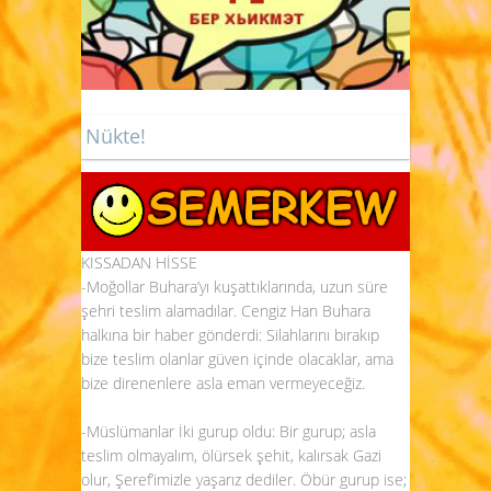
Nükte!
KISSADAN HİSSE
-Moğollar Buhara’yı kuşattıklarında, uzun süre
şehri teslim alamadılar. Cengiz Han Buhara
halkına bir haber gönderdi: Silahlarını bırakıp
bize teslim olanlar güven içinde olacaklar, ama
bize direnenlere asla eman vermeyeceğiz.
-Müslümanlar İki gurup oldu: Bir gurup; asla
teslim olmayalım, ölürsek şehit, kalırsak Gazi
olur, Şeref’imizle yaşarız dediler. Öbür gurup ise;