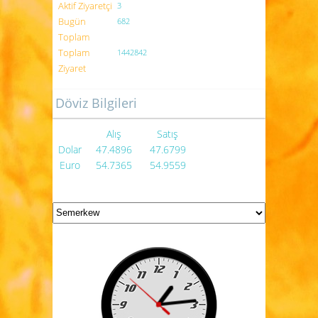
Aktif Ziyaretçi
3
Bugün
682
Toplam
Toplam
1442842
Ziyaret
Döviz Bilgileri
Alış
Satış
Dolar
47.4896
47.6799
Euro
54.7365
54.9559