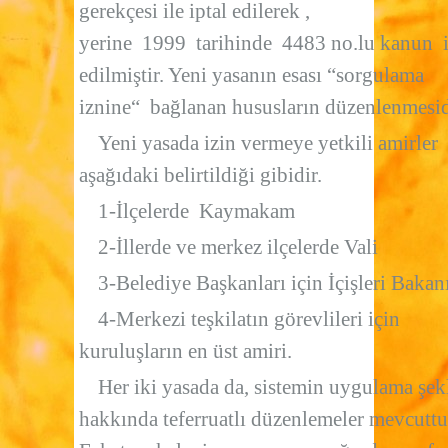
gerekçesi ile iptal edilerek ,
yerine 1999 tarihinde 4483 no.lu kanun 
edilmiştir. Yeni yasanın esası “sorgulama
iznine“ bağlanan hususların düzenlenmesid
Yeni yasada izin vermeye yetkili amirler
aşağıdaki belirtildiği gibidir.
1-İlçelerde Kaymakam
2-İllerde ve merkez ilçelerde Vali
3-Belediye Başkanları için İçişleri Bakan
4-Merkezi teşkilatın görevlileri için
kuruluşların en üst amiri.
Her iki yasada da, sistemin uygulama şek
hakkında teferruatlı düzenlemeler mevcuttu