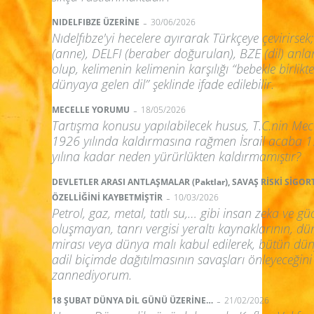
-
NIDELFIBZE ÜZERİNE
30/06/2026
Nıdelfıbze'yi hecelere ayırarak Türkçeye çevirirsek;
(anne), DELFI (beraber doğurulan), BZE (dil) anl
olup, kelimenin kelimenin karşılığı “bebekle birlikte
dünyaya gelen dil” şeklinde ifade edilebilir.
-
MECELLE YORUMU
18/05/2026
Tartışma konusu yapılabilecek husus, T.C.nin Mece
1926 yılında kaldırmasına rağmen İsrail acaba 
yılına kadar neden yürürlükten kaldırmamıştır?
DEVLETLER ARASI ANTLAŞMALAR (Paktlar), SAVAŞ RİSKİ SİGO
-
ÖZELLİĞİNİ KAYBETMİŞTİR
10/03/2026
Petrol, gaz, metal, tatlı su,… gibi insan zeka ve güc
oluşmayan, tanrı vergisi yeraltı kaynaklarının, d
mirası veya dünya malı kabul edilerek, bütün dü
adil biçimde dağıtılmasının savaşları önleyeceğini
zannediyorum.
-
18 ŞUBAT DÜNYA DİL GÜNÜ ÜZERİNE…
21/02/2026