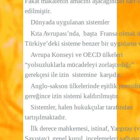
Fakat makalenin amacını aşacağından sarf-ı
edilmiştir.
Dünyada uygulanan sistemler
Kıta Avrupası’nda, başta Fransa olmak ü
Türkiye’deki sisteme benzer bir uygulama v
Avrupa Konseyi ve OECD ülkeleri
“yolsuzluklarla mücadeleyi zorlaştırdığı”
gerekçesi ile izin sistemine karşıdır.
Anglo-sakson ülkelerinde eşitlik prensib
gereğince izin sistemi kaldırılmıştır.
Sistemler, halen hukukçular tarafından
tartışılmaktadır.
İlk derece mahkemesi, istinaf, Yargıtay (
Sayıştay), genel kurul, incelemeleri safhas