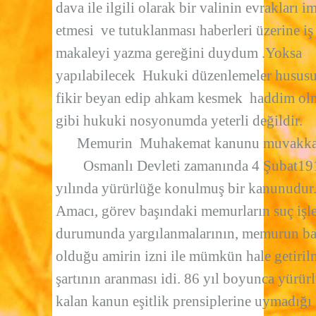
dava ile ilgili olarak bir valinin evrakları i
etmesi ve tutuklanması haberleri üzerine iş
makaleyi yazma gereğini duydum .Yoksa
yapılabilecek Hukuki düzenlemeler husus
fikir beyan edip ahkam kesmek haddim ol
gibi hukuki nosyonumda yeterli değildir.
Memurin Muhakemat kanunu muvakk
Osmanlı Devleti zamanında 4 Şubat19
yılında yürürlüğe konulmuş bir kanunudur
Amacı, görev başındaki memurların suç işl
durumunda yargılanmalarının, memurun ba
olduğu amirin izni ile mümkün hale getiril
şartının aranması idi. 86 yıl boyunca yürür
kalan kanun eşitlik prensiplerine uymadığı