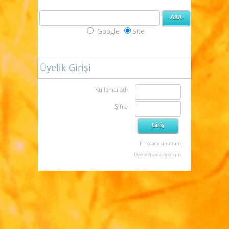
Google
Site
Üyelik Girişi
Kullanıcı adı
Şifre
Parolamı unuttum
Üye olmak istiyorum