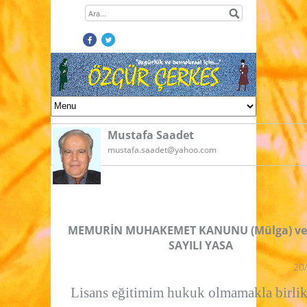
Mustafa Saadet
mustafa.saadet@yahoo.com
MEMURİN MUHAKEMET KANUNU (Mülga) ve
SAYILI YASA
20
Lisans eğitimim hukuk olmamakla birlikt