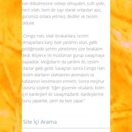
kan dökülmesine sebep olmayalım, sulh iyidir,
hem silah, hem de sayı olarak onlardan azız,
gücümüz onlara yetmez, dediler ve teslim
oldular.
-Cengiz Han, silah bırakanlara; teslim
olmayanlara karşı bize yardımcı olun, galib
geldiğimizde şehrin yönetimini size bırakalım
dedi. Böylece İki müslüman gurup savaşmaya
başladılar. Moğollar’ın da yardımı ile, teslim
olanlar galib geldi. Savaştan sonra Cengiz Han
teslim olanların silahlarının alınmasını ve
kafalarının kesilmesini emretti. Sonra meşhur
sözünü söyledi: “Eğer güvenilir olsalardı, bizim
için kardeşleri ile savaşmazlardı. Kardeşlerine
bunu yapanlar, yarın da bize yapar.”
Site İçi Arama