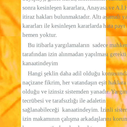
sonra kesinleşen kararlara, Anayasa ve A.İ
itiraz hakları bulunmaktadır. Altı aşamalı y
kararları ile kesinleşen kararlarda hata pay
hemen yoktur.
Bu itibarla yargılamaların sadece mahke
tarafından izin alınmadan yapılması gerekti
kanaatindeyim
Hangi şeklin daha adil olduğu konusund
naçizane fikrim, her vatandaşın eşit haklara
olduğu ve izinsiz sistemden yanadır. Yargın
tecrübesi ve tarafsızlığı ile adaletin
sağlanabileceği kanaatindeyim. İzinli siste
izin makamının çalışma arkadaşlarını koru