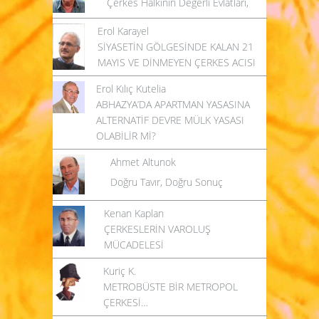
Çerkes Halkının Değerli Evlatları,
Erol Karayel
SİYASETİN GÖLGESİNDE KALAN 21
MAYIS VE DİNMEYEN ÇERKES ACISI
Erol Kılıç Kutelia
ABHAZYA’DA APARTMAN YASASINA
ALTERNATİF DEVRE MÜLK YASASI
OLABİLİR Mİ?
Ahmet Altunok
Doğru Tavır, Doğru Sonuç
Kenan Kaplan
ÇERKESLERİN VAROLUŞ
MÜCADELESİ
Kuriç K.
METROBÜSTE BİR METROPOL
ÇERKESİ…