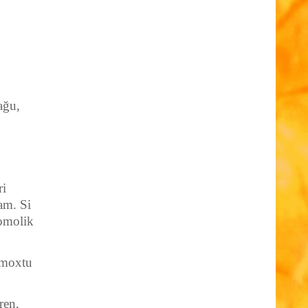
ağu,
ri
am. Si
Komolik
omoxtu
ren,