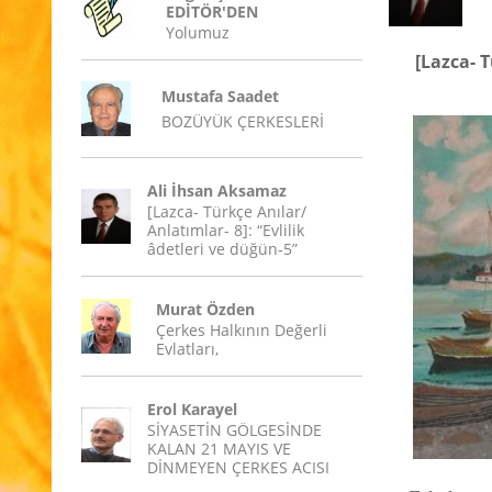
EDİTÖR'DEN
Yolumuz
[Lazca- 
Mustafa Saadet
BOZÜYÜK ÇERKESLERİ
Ali İhsan Aksamaz
[Lazca- Türkçe Anılar/
Anlatımlar- 8]: “Evlilik
âdetleri ve düğün-5”
Murat Özden
Çerkes Halkının Değerli
Evlatları,
Erol Karayel
SİYASETİN GÖLGESİNDE
KALAN 21 MAYIS VE
DİNMEYEN ÇERKES ACISI