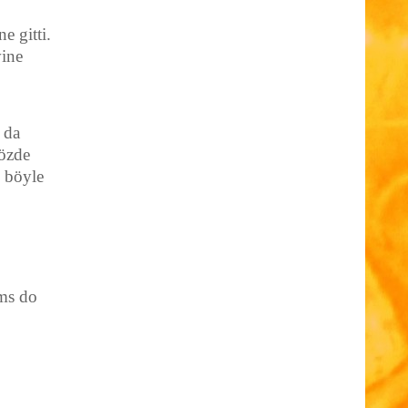
e gitti.
vine
 da
sözde
e böyle
ams do