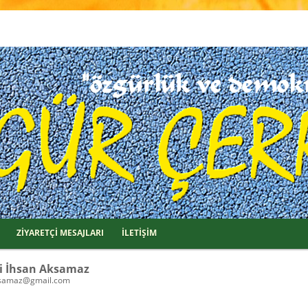
ZİYARETÇİ MESAJLARI
İLETİŞİM
i İhsan Aksamaz
samaz@gmail.com