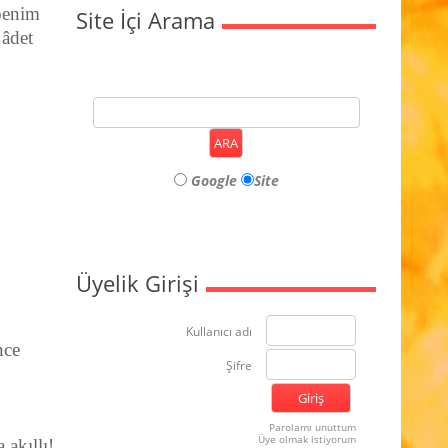
 benim
Site İçi Arama
 âdet
Google
Site
Üyelik Girişi
Kullanıcı adı
nce
Şifre
Parolamı unuttum
Üye olmak istiyorum
 akıllı!