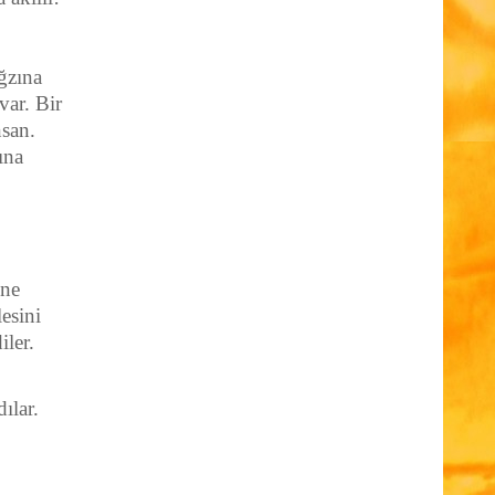
ağzına
var. Bir
nsan.
ına
ine
esini
iler.
ılar.