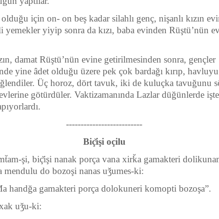
ğün yaptılar.
olduğu için on- on beş kadar silahlı genç, nişanlı kızın evin
li yemekler yiyip sonra da kızı, baba evinden Rüştü’nün e
ızın, damat Rüştü’nün evine getirilmesinden sonra, gençler
de yine âdet olduğu üzere pek çok bardağı kırıp, havluyu
 eğlendiler. Üç horoz, dört tavuk, iki de kuluçka tavuğunu 
 evlerine götürdüler. Vaktizamanında Lazlar düğünlerde işt
apıyorlardı.
--------------------------
Biç̆işi oçilu
amt̆am-şi, biç̆işi nanak porça vana xirk̆a gamakteri dolikun
a mendulu do bozoşi nanas uǯumes-ki:
Ma handğa gamakteri porça dolokuneri komopti bozoşa”.
xak uǯu-ki: