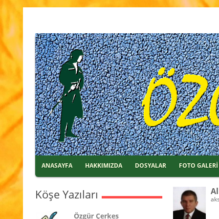
ANASAYFA
HAKKIMIZDA
DOSYALAR
FOTO GALERİ
Al
Köşe Yazıları
ak
Özgür Çerkes