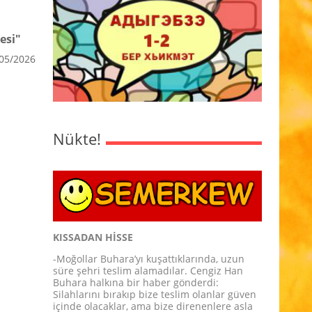
esi"
05/2026
Nükte!
KISSADAN HİSSE
-Moğollar Buhara’yı kuşattıklarında, uzun
süre şehri teslim alamadılar. Cengiz Han
Buhara halkına bir haber gönderdi:
Silahlarını bırakıp bize teslim olanlar güven
içinde olacaklar, ama bize direnenlere asla