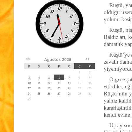
Rüştü, ya
olduğu üzere
yolunu kesi
Rüştü, niş
Baldızları, 
damatlık yapt
Rüştü’ye a
<<
>>
Ağustos 2026
zavallı dama
P
S
Ç
P
C
C
P
yiyemiyordu
1
2
3
4
5
6
7
8
9
O gece şa
10
11
12
13
14
15
16
ettirdiler, e
17
18
19
20
21
22
23
Rüştü’nün ya
24
25
26
27
28
29
30
31
yalnız kaldı
kararlaştırd
kendi evine g
Üç ay son