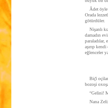
büyük bir dü
Âdet öyle 
Orada lezzet
götürdüler.
Nişanlı k
damadın evin
paraladılar,
aşırıp kendi
eğlenceler y
Biç̆i oçil
bozoşi oxoş
“Gelini! 
Nana Zeli