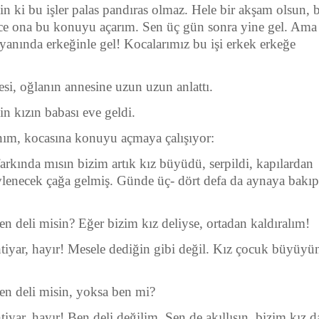
rsin ki bu işler palas pandıras olmaz. Hele bir akşam olsun,
nce ona bu konuyu açarım. Sen üç gün sonra yine gel. Ama
yanında erkeğinle gel! Kocalarımız bu işi erkek erkeğe
.
si, oğlanın annesine uzun uzun anlattı.
n kızın babası eve geldi.
nım, kocasına konuyu açmaya çalışıyor:
 farkında mısın bizim artık kız büyüdü, serpildi, kapılardan
lenecek çağa gelmiş. Günde üç- dört defa da aynaya bakıp
en deli misin? Eğer bizim kız deliyse, ortadan kaldıralım!
htiyar, hayır! Mesele dediğin gibi değil. Kız çocuk büyüyü
sen deli misin, yoksa ben mi?
htiyar, hayır! Ben deli değilim. Sen de akıllısın, bizim kız da