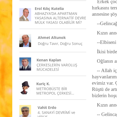
Erkek çocuğ
hırkasını te
Erol Kılıç Kutelia
ABHAZYA’DA APARTMAN
annesine şöy
YASASINA ALTERNATİF DEVRE
MÜLK YASASI OLABİLİR Mİ?
--Gelinca
Kızın anne
Ahmet Altunok
--Elbiseni
Doğru Tavır, Doğru Sonuç
İkisi bird
Kenan Kaplan
Oğlanın a
ÇERKESLERİN VAROLUŞ
MÜCADELESİ
-- Allah i
hayvanlarımı
evimiz var. 
Kuriç K.
METROBÜSTE BİR
Rüştü de ar
METROPOL ÇERKESİ…
bizlerin hoş
Kızın anne
Vahit Erdo
4. SANAYİ DEVRİMİ ve
-- Gelinc
VİRÜS