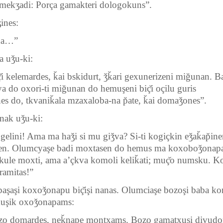
mekʒadi: Porça gamakteri dologokuns”.
ʒines:
 ha…”
na uǯu-ki:
i kelemardes, k̆ai bskidurt, ǯk̆ari gexunerizeni miğunan. B
a do oxori-ti miğunan do hemuşeni biç̆i oçilu guris
 do, tkvanik̆ala mzaxaloba-na p̆ate, k̆ai domaǯones”.
nak uǯu-ki:
elini! Ama ma haǯi si mu giǯva? Si-ti kogiçkin eǯak̆ap̆ine
ven. Olumcyaşe badi moxtasen do hemus ma koxoboǯonap
kule moxti, ama a’çkva komoli kelik̆ati; muç̆o numsku. 
ramitas!”
paşaşi koxoǯonapu biç̆işi nanas. Olumciaşe bozoşi baba k
muşik oxoǯonapams:
zo domardes, nek̆nape montxams. Bozo gamatxuşi divudo