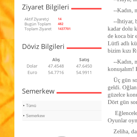
Ziyaret Bilgileri
--Kadın, 
Aktif Ziyaretçi
14
--İhtiyar,
Bugün Toplam
482
kadar dolu ki
Toplam Ziyaret
1437701
de koca bir e
Lütfi adlı kü
Döviz Bilgileri
bizim kızı R
Alış
Satış
--Kadın, m
Dolar
47.4548
47.6450
konuşalım! H
Euro
54.7716
54.9911
Üç gün so
geldi. Oğlan
Semerkew
güzelce konu
Dört gün son
Tümü
Eğlenceler
Semerkew
Oyunlar oyna
Zeliha, d