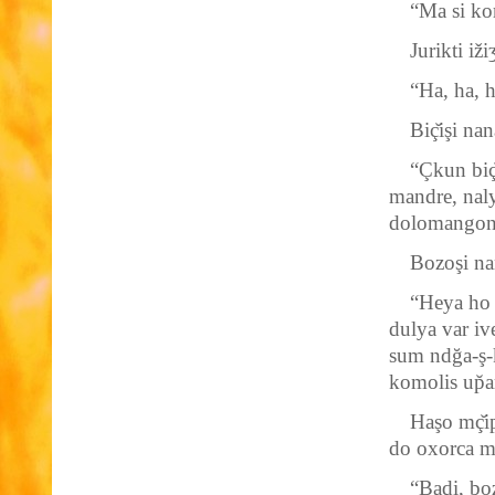
“Ma si ko
Jurikti iži
“Ha, ha,
Biç̆işi na
“Çkun biç̆
mandre, naly
dolomangones
Bozoşi na
“Heya ho g
dulya var i
sum ndğa-ş-
komolis up̆a
Haşo mç̆i
do oxorca 
“Badi, bo