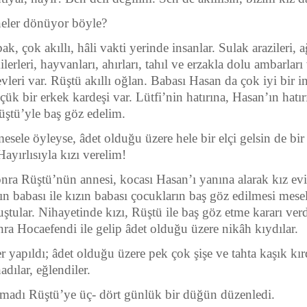
neler dönüyor böyle?
 bak, çok akıllı, hâli vakti yerinde insanlar. Sulak arazileri, 
lerleri, hayvanları, ahırları, tahıl ve erzakla dolu ambarları 
vleri var. Rüştü akıllı oğlan. Babası Hasan da çok iyi bir i
çük bir erkek kardeşi var. Lütfi’nin hatırına, Hasan’ın hatır
üştü’yle baş göz edelim.
esele öyleyse, âdet olduğu üzere hele bir elçi gelsin de bir
ayırlısıyla kızı verelim!
nra Rüştü’nün annesi, kocası Hasan’ı yanına alarak kız ev
ın babası ile kızın babası çocukların baş göz edilmesi mesel
ştular. Nihayetinde kızı, Rüştü ile baş göz etme kararı verd
ra Hocaefendi ile gelip âdet olduğu üzere nikâh kıydılar.
 yapıldı; âdet olduğu üzere pek çok şişe ve tahta kaşık kırd
dılar, eğlendiler.
amadı Rüştü’ye üç- dört günlük bir düğün düzenledi.