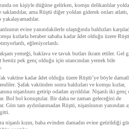
nında on kişiyle düğüne gelirken, komşu delikanlılar yolda
 saklandılar, ama Rüştü diğer yoldan giderek onları atlattı,
p yakalayamadılar.
anlısının evine yanındakilerle ulaştığında baldızları karşılad
komşu kızlarla beraber sabaha kadar âdet olduğu üzere Rüşt
ırıyorlardı, eğleniyorlardı.
kşam yemeği, baklava ve tavuk butları ikram ettiler. Gel g
t henüz pek genç olduğu için utancından yemek bile
.
fak vaktine kadar âdet olduğu üzere Rüştü’ye böyle damatl
ğlendiler. Şafak vaktinden sonra baldızları ve komşu kızlar,
nına nişanlısını getirip odadan ayrıldılar. Nişanlı iki genç
lar. Bol bol konuştular. Bir daha ne zaman geleceğini de
ılar. Gün tam aydınlanmadan Rüştü, nişanlısının yanından a
itti.
ra nişanlı kızın, baba evinden damadın evine getirildiği gü