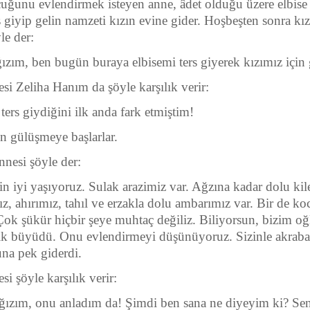
unu evlendirmek isteyen anne, âdet olduğu üzere elbise
rs giyip gelin namzeti kızın evine gider. Hoşbeşten sonra kı
le der:
ğızım, ben bugün buraya elbisemi ters giyerek kızımız için
si Zeliha Hanım da şöyle karşılık verir:
 ters giydiğini ilk anda fark etmiştim!
en gülüşmeye başlarlar.
nnesi şöyle der:
çin iyi yaşıyoruz. Sulak arazimiz var. Ağzına kadar dolu kil
z, ahırımız, tahıl ve erzakla dolu ambarımız var. Bir de koc
Çok şükür hiçbir şeye muhtaç değiliz. Biliyorsun, bizim oğ
tık büyüdü. Onu evlendirmeyi düşünüyoruz. Sizinle akrab
una pek giderdi.
si şöyle karşılık verir:
ağızım, onu anladım da! Şimdi ben sana ne diyeyim ki? Se