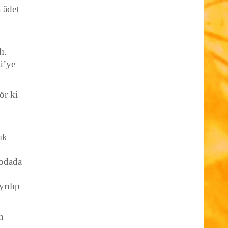
 âdet
ı.
ü’ye
ör ki
ık
 odada
yrılıp
n