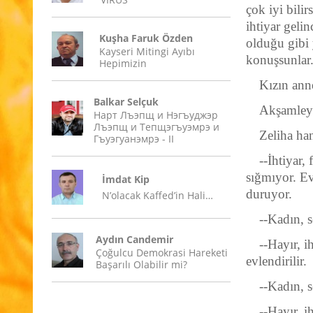
çok iyi bili
ihtiyar geli
Kuşha Faruk Özden
olduğu gibi 
Kayseri Mitingi Ayıbı
konuşsunlar
Hepimizin
Kızın anne
Balkar Selçuk
Akşamleyi
Нарт Лъэпщ и Нэгъуджэр
Лъэпщ и Тепщэгъуэмрэ и
Zeliha ha
Гъуэгуанэмрэ - II
--İhtiyar,
sığmıyor. Ev
İmdat Kip
duruyor.
N’olacak Kaffed’in Hali…
--Kadın, s
Aydın Candemir
--Hayır, i
Çoğulcu Demokrasi Hareketi
evlendirilir.
Başarılı Olabilir mi?
--Kadın, 
--Hayır, i