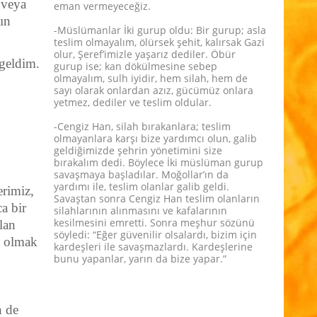
 veya
eman vermeyeceğiz.
zın
-Müslümanlar İki gurup oldu: Bir gurup; asla
teslim olmayalım, ölürsek şehit, kalırsak Gazi
olur, Şeref’imizle yaşarız dediler. Öbür
 geldim.
gurup ise; kan dökülmesine sebep
olmayalım, sulh iyidir, hem silah, hem de
sayı olarak onlardan azız, gücümüz onlara
yetmez, dediler ve teslim oldular.
-Cengiz Han, silah bırakanlara; teslim
olmayanlara karşı bize yardımcı olun, galib
geldiğimizde şehrin yönetimini size
bırakalım dedi. Böylece İki müslüman gurup
savaşmaya başladılar. Moğollar’ın da
yardımı ile, teslim olanlar galib geldi.
erimiz,
Savaştan sonra Cengiz Han teslim olanların
a bir
silahlarının alınmasını ve kafalarının
kesilmesini emretti. Sonra meşhur sözünü
lan
söyledi: “Eğer güvenilir olsalardı, bizim için
a olmak
kardeşleri ile savaşmazlardı. Kardeşlerine
bunu yapanlar, yarın da bize yapar.”
n de