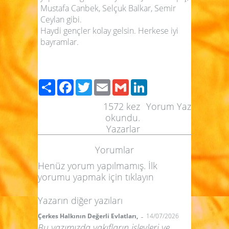
Mustafa Canbek, Selçuk Balkar, Semir
Ceylan gibi.
Haydi gençler kolay gelsin. Herkese iyi
bayramlar.
Paylaş
Facebook
Twitter
Email
Gmail
LinkedIn
1572
kez
Yorum Yaz
okundu.
Yazarlar
Yorumlar
Henüz yorum yapılmamış. İlk
yorumu yapmak için
tıklayın
Yazarın diğer yazıları
-
Çerkes Halkının Değerli Evlatları,
14/07/2026
Bu yazımızda vakıfların işlevleri ve