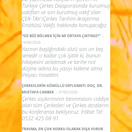
Türkiye Çerkes Diasporasında kurulmuş
vakıfları ve son kurulmuş vakıf olan
ÇER-TAV (Çerkes Tarihini Araştırma
Enstitüsü Vakfı) hakkında konuşacağız.
-
“SİZ BİZİ BÖLMEK İÇİN Mİ ORTAYA ÇIKTINIZ?”
16/06/2026
Yazının başlığındaki sözü son on beş
senedir o kadar çok işittik ki, bunun
hikayesini anlatmak ve tarihe not
düşme adına bu yazıyı kaleme alma
ihtiyacı hissettim.
ÇERKESLERİN GÖNÜLLÜ DİPLOMATI: DOÇ. DR.
-
MUSTAFA CANBEK
07/05/2026
Çerkes soykırımının tanınmasını ciddiye
alan tüm Çerkesleri ve Çerkes dostlarını
bu konferansa bekliyoruz. İrtibat Tel:
0532 425 08 91
-
TRAVMA, EN ÇOK KORKU OLARAK DIŞA VURUR