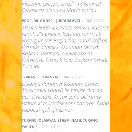
Kilisesine çalışan, İsveçli, mükemmel
Çerkesçesi olan Levi Martinson’du.
-
PROF. DR. GÜNSEL ŞURDUM AVCI
10/01/2026
1974 yılında üniversite sınavını kazanıp
Istanbul’a gelince, kayıttan sonra ilk
koştuğum yer Bağlarbaşı’ndaki Kafkas
Derneği olmuştu. O zaman Dernek
Başkanı Rahmetli Avukat Kazım
Öztekin’di. Gençlik kolu Başkanı Kemal
Tura idi.
-
“VARAN 3 LİTVANYA!”
08/12/2025
Litvanya Parlamentosunun, Çerkes
Soykırımını kabulü ile birlikte “Varan
üç!” diyeceğiz. Ancak şunu belirtmek
isterim ki mücadele yeni başlıyor. Daha
yapacak çok işimiz var.
TURANCI OLMAYAN ETHEM, NASIL TURANCI
-
YAPILDI?
28/11/2025