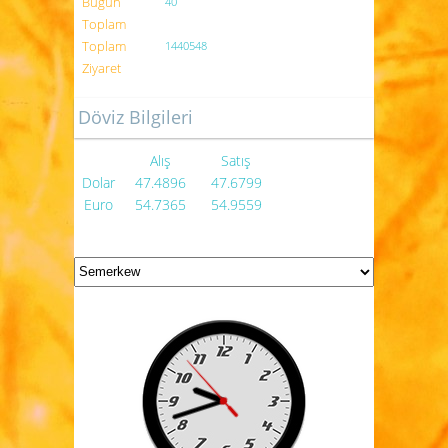
Bugün
40
Toplam
Toplam
1440548
Ziyaret
Döviz Bilgileri
Alış
Satış
Dolar
47.4896
47.6799
Euro
54.7365
54.9559