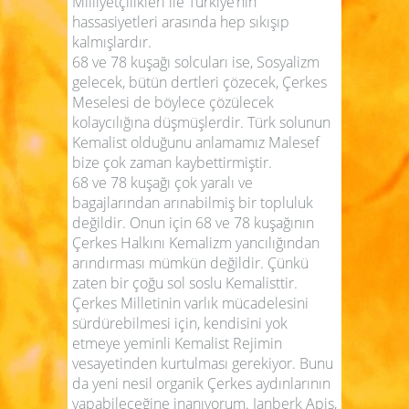
Milliyetçilikleri ile Türkiye’nin
hassasiyetleri arasında hep sıkışıp
kalmışlardır.
68 ve 78 kuşağı solcuları ise, Sosyalizm
gelecek, bütün dertleri çözecek, Çerkes
Meselesi de böylece çözülecek
kolaycılığına düşmüşlerdir. Türk solunun
Kemalist olduğunu anlamamız Malesef
bize çok zaman kaybettirmiştir.
68 ve 78 kuşağı çok yaralı ve
bagajlarından arınabilmiş bir topluluk
değildir. Onun için 68 ve 78 kuşağının
Çerkes Halkını Kemalizm yancılığından
arındırması mümkün değildir. Çünkü
zaten bir çoğu sol soslu Kemalisttir.
Çerkes Milletinin varlık mücadelesini
sürdürebilmesi için, kendisini yok
etmeye yeminli Kemalist Rejimin
vesayetinden kurtulması gerekiyor. Bunu
da yeni nesil organik Çerkes aydınlarının
yapabileceğine inanıyorum. Janberk Apiş,