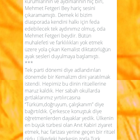
kurumlarının ve aydınlarının hiç biri,
Mehmet Fetgeri Bey hariç sesini
çıkaramamıştı. Demek ki bizim
diasporada kendini halkı için feda
edebilecek tek aydınımız olmuş, oda
Mehmet Fetgeri beydir. Bütün
muhalefeti ve farklılıkları yok etmek
üzere yola çıkan Kemalist diktatörlüğün
ayak sesleri duyulmaya başlamıştı.
***
Tek parti dönemi diye adlandırılan
dönemde bir Kemalizm dini yaratılmak
istendi. Hepimiz bu dinin ritüellerine
maruz kaldık. Her sabah okullarda
gırtlaklarımız yırtılırcasına
“Türküm,doğruyum, çalışkanım”
diye
bağırtıldık. Çerkesce konuştuk diye
öğretmenlerden dayaklar yedik. Ülkenin
en büyük türbesi olan Anıt Kabiri ziyaret
etmek, hac farizası yerine geçen bir ritüel
oldu. Ülkedeki herkesin zorla Türk