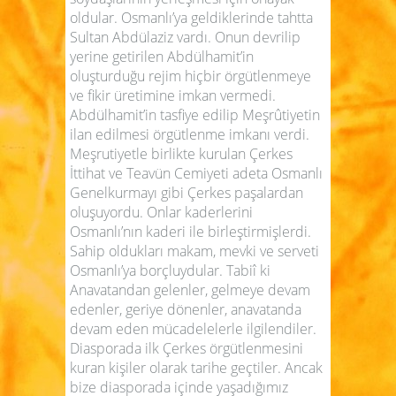
oldular. Osmanlı’ya geldiklerinde tahtta
Sultan Abdülaziz vardı. Onun devrilip
yerine getirilen Abdülhamit’in
oluşturduğu rejim hiçbir örgütlenmeye
ve fikir üretimine imkan vermedi.
Abdülhamit’in tasfiye edilip Meşrûtiyetin
ilan edilmesi örgütlenme imkanı verdi.
Meşrutiyetle birlikte kurulan Çerkes
İttihat ve Teavün Cemiyeti adeta Osmanlı
Genelkurmayı gibi Çerkes paşalardan
oluşuyordu. Onlar kaderlerini
Osmanlı’nın kaderi ile birleştirmişlerdi.
Sahip oldukları makam, mevki ve serveti
Osmanlı’ya borçluydular. Tabiî ki
Anavatandan gelenler, gelmeye devam
edenler, geriye dönenler, anavatanda
devam eden mücadelelerle ilgilendiler.
Diasporada ilk Çerkes örgütlenmesini
kuran kişiler olarak tarihe geçtiler. Ancak
bize diasporada içinde yaşadığımız