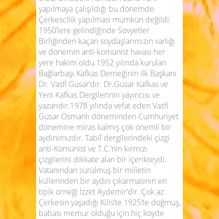
yapılmaya çalışıldığı bu dönemde
Çerkescilik yapılması mümkün değildi.
1950’lere gelindiğinde Sovyetler
Birliğinden kaçan soydaşlarımızın varlığı
ve dönemin anti-komünist havası her
yere hakim oldu.1952 yılında kurulan
Bağlarbaşı Kafkas Derneğinin ilk Başkanı
Dr. Vasfi Güsar’dır. Dr.Güsar Kafkas ve
Yeni Kafkas Dergilerinin yayıncısı ve
yazarıdır.1978 yılında vefat eden Vasfi
Güsar Osmanlı döneminden Cumhuriyet
dönemine miras kalmış çok önemli bir
aydınımızdır. Tabiî dergilerindeki çizgi
anti-Komünist ve T.C.’nin kırmızı
çizgilerini dikkate alan bir içerikteydi.
Vatanından sürülmüş bir milletin
küllerinden bir aydın çıkarmasının en
tipik örneği İzzet Aydemir’dir. Çok az
Çerkesin yaşadığı Kilis’te 1925’te doğmuş,
babası memur olduğu için hiç köyde