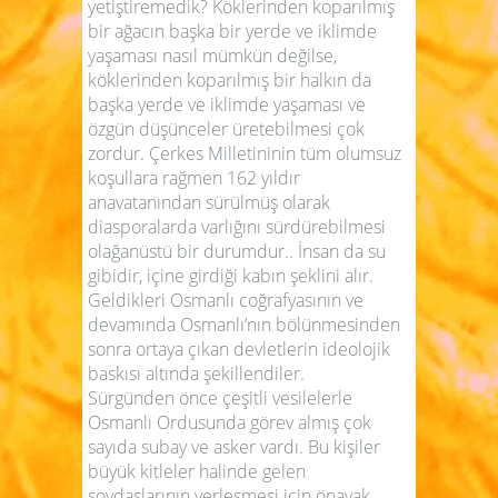
yetiştiremedik? Köklerinden koparılmış
bir ağacın başka bir yerde ve iklimde
yaşaması nasıl mümkün değilse,
köklerinden koparılmış bir halkın da
başka yerde ve iklimde yaşaması ve
özgün düşünceler üretebilmesi çok
zordur. Çerkes Milletininin tüm olumsuz
koşullara rağmen 162 yıldır
anavatanından sürülmüş olarak
diasporalarda varlığını sürdürebilmesi
olağanüstü bir durumdur.. İnsan da su
gibidir, içine girdiği kabın şeklini alır.
Geldikleri Osmanlı coğrafyasının ve
devamında Osmanlı’nın bölünmesinden
sonra ortaya çıkan devletlerin ideolojik
baskısı altında şekillendiler.
Sürgünden önce çeşitli vesilelerle
Osmanlı Ordusunda görev almış çok
sayıda subay ve asker vardı. Bu kişiler
büyük kitleler halinde gelen
soydaşlarının yerleşmesi için önayak