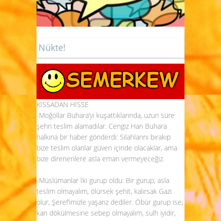
Nükte!
KISSADAN HİSSE
-Moğollar Buhara’yı kuşattıklarında, uzun süre
şehri teslim alamadılar. Cengiz Han Buhara
halkına bir haber gönderdi: Silahlarını bırakıp
bize teslim olanlar güven içinde olacaklar, ama
bize direnenlere asla eman vermeyeceğiz.
-Müslümanlar İki gurup oldu: Bir gurup; asla
teslim olmayalım, ölürsek şehit, kalırsak Gazi
olur, Şeref’imizle yaşarız dediler. Öbür gurup ise;
kan dökülmesine sebep olmayalım, sulh iyidir,