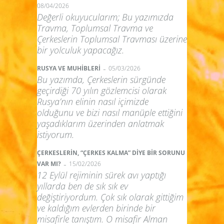
08/04/2026
Değerli okuyucularım; Bu yazımızda
Travma, Toplumsal Travma ve
Çerkeslerin Toplumsal Travması üzerine
bir yolculuk yapacağız.
-
RUSYA VE MUHİBLERİ
05/03/2026
Bu yazımda, Çerkeslerin sürgünde
geçirdiği 70 yılın gözlemcisi olarak
Rusya’nın elinin nasıl içimizde
olduğunu ve bizi nasıl manüple ettiğini
yaşadıklarım üzerinden anlatmak
istiyorum.
ÇERKESLERİN, “ÇERKES KALMA” DİYE BİR SORUNU
-
VAR MI?
15/02/2026
12 Eylül rejiminin sürek avı yaptığı
yıllarda ben de sık sık ev
değiştiriyordum. Çok sık olarak gittiğim
ve kaldığım evlerden birinde bir
misafirle tanıştım. O misafir Alman