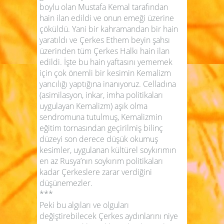
boylu olan Mustafa Kemal tarafından
hain ilan edildi ve onun emeği üzerine
çöküldü. Yani bir kahramandan bir hain
yaratıldı ve Çerkes Ethem beyin şahsı
üzerinden tüm Çerkes Halkı hain ilan
edildi. İşte bu hain yaftasını yememek
için çok önemli bir kesimin Kemalizm
yancılığı yaptığına inanıyoruz. Celladına
(asimilasyon, inkar,
imha politikaları
uygulayan Kemalizm) aşık olma
sendromuna tutulmuş, Kemalizmin
eğitim tornasından geçirilmiş bilinç
düzeyi son derece düşük okumuş
kesimler, uygulanan kültürel soykırımın
en az Rusya’nın soykırım politikaları
kadar Çerkeslere zarar verdiğini
düşünemezler.
***
Peki bu algıları ve olguları
değiştirebilecek Çerkes aydınlarını niye