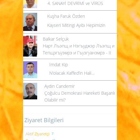
4. SANAYİ DEVRİMİ ve VİRÜS
Kuşha Faruk Özden
Kayseri Mitingi Ayıbı Hepimizin
Balkar Selçuk
Нарт Лъэпщ и Нэгъуджэр Лъэпщ и
Тепщэгъуэмрэ и Гъуэгуанэмрэ - II
İmdat Kip
N’olacak Kaffed’in Hali…
Aydın Candemir
Çoğulcu Demokrasi Hareketi Başarılı
Olabilir mi?
Ziyaret Bilgileri
Aktif Ziyaretçi
7