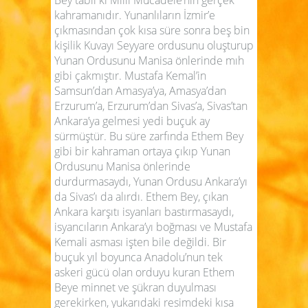
Bey tabiî ki Milli Mücadele’nin gerçek
kahramanıdır. Yunanlıların İzmir’e
çıkmasından çok kısa süre sonra beş bin
kişilik Kuvayı Seyyare ordusunu oluşturup
Yunan Ordusunu Manisa önlerinde mıh
gibi çakmıştır. Mustafa Kemal’in
Samsun’dan Amasya’ya, Amasya’dan
Erzurum’a, Erzurum’dan Sivas’a, Sivas’tan
Ankara’ya gelmesi yedi buçuk ay
sürmüştür. Bu süre zarfında Ethem Bey
gibi bir kahraman ortaya çıkıp Yunan
Ordusunu Manisa önlerinde
durdurmasaydı, Yunan Ordusu Ankara’yı
da Sivas’ı da alırdı. Ethem Bey, çıkan
Ankara karşıtı isyanları bastırmasaydı,
isyancıların Ankara’yı boğması ve Mustafa
Kemali asması işten bile değildi. Bir
buçuk yıl boyunca Anadolu’nun tek
askeri gücü olan orduyu kuran Ethem
Beye minnet ve şükran duyulması
gerekirken, yukarıdaki resimdeki kısa