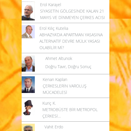
Erol Karayel
SİYASETİN GÖLGESİNDE KALAN 21
MAYIS VE DİNMEYEN ÇERKES ACISI
Erol Kılıç Kutelia
ABHAZYA’DA APARTMAN YASASINA
ALTERNATİF DEVRE MÜLK YASASI
OLABİLİR Mİ?
Ahmet Altunok
Doğru Tavır, Doğru Sonuç
Kenan Kaplan
ÇERKESLERİN VAROLUŞ
MÜCADELESİ
Kuriç K.
METROBÜSTE BİR METROPOL
ÇERKESİ…
Vahit Erdo