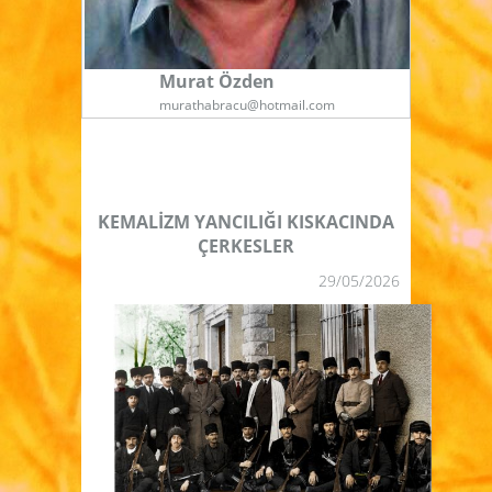
Murat Özden
murathabracu@hotmail.com
KEMALİZM YANCILIĞI KISKACINDA
ÇERKESLER
29/05/2026