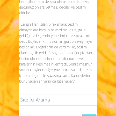
hem silah, hem de sayı olarak onlardan azız,
gücümüz onlara yetmez, dediler ve teslim
oldular.
-Cengiz Han, silah bırakanlara; teslim
olmayanlara karşı bize yardımcı olun, galib
geldiğimizde şehrin yönetimini size bırakalım
dedi. Böylece İki müslüman gurup savaşmaya
başladılar. Moğollar’ın da yardımı ile, teslim
olanlar galib geldi. Savaştan sonra Cengiz Han
teslim olanların silahlarının alınmasını ve
kafalarının kesilmesini emretti. Sonra meşhur
sözünü söyledi: “Eğer güvenilir olsalardı, bizim
için kardeşleri ile savaşmazlardı. Kardeşlerine
bunu yapanlar, yarın da bize yapar.”
Site İçi Arama