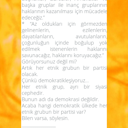
başka gruplar ile inanç gruplarının
haklarının kazanılması için mücadele
edeceğiz.”
* “Az oldukları için görmezden
gelinenlerin, ezilenlerin,
dayatılanların, avutulanların,
çoğunluğun içinde boğulup yok
edilmek istenenlerin haklarını
savunacağız, haklarını koruyacağız.”
Görüyorsunuz değil mi?
Artık her etnik grubun bir partisi
olacak.
Çünkü demokratikleşiyoruz…
Her etnik grup, ayrı bir siyasi
cephedir.
Bunun adı da demokrasi değildir.
Acaba hangi demokratik ülkede her
etnik grubun bir partisi var?
Bilen varsa, söylesin.
_________________