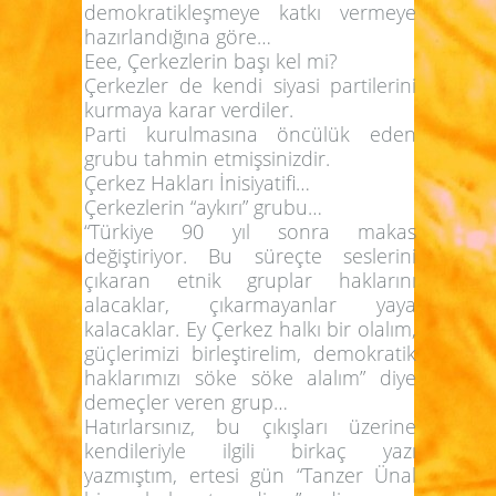
demokratikleşmeye katkı vermeye
hazırlandığına göre…
Eee, Çerkezlerin başı kel mi?
Çerkezler de kendi siyasi partilerini
kurmaya karar verdiler.
Parti kurulmasına öncülük eden
grubu tahmin etmişsinizdir.
Çerkez Hakları İnisiyatifi…
Çerkezlerin “aykırı” grubu…
“Türkiye 90 yıl sonra makas
değiştiriyor. Bu süreçte seslerini
çıkaran etnik gruplar haklarını
alacaklar, çıkarmayanlar yaya
kalacaklar. Ey Çerkez halkı bir olalım,
güçlerimizi birleştirelim, demokratik
haklarımızı söke söke alalım” diye
demeçler veren grup…
Hatırlarsınız, bu çıkışları üzerine
kendileriyle ilgili birkaç yazı
yazmıştım, ertesi gün “Tanzer Ünal