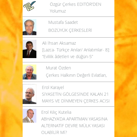
Özgür Çerkes EDİTÖR'DEN
Yolumuz
Mustafa Saadet
BOZÜYÜK ÇERKESLERİ
Ali İhsan Aksamaz
[Lazca- Türkçe Anılar/ Anlatımlar- 8]:
“Evlilik âdetleri ve düğün-5”
Murat Özden
Çerkes Halkının Değerli Evlatları,
Erol Karayel
SİYASETİN GÖLGESİNDE KALAN 21
MAYIS VE DİNMEYEN ÇERKES ACISI
Erol Kılıç Kutelia
ABHAZYA’DA APARTMAN YASASINA
ALTERNATİF DEVRE MÜLK YASASI
OLABİLİR Mİ?