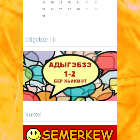
17
18
19
20
21
22
23
24
25
26
27
28
29
30
31
adigebze I-II
Nükte!