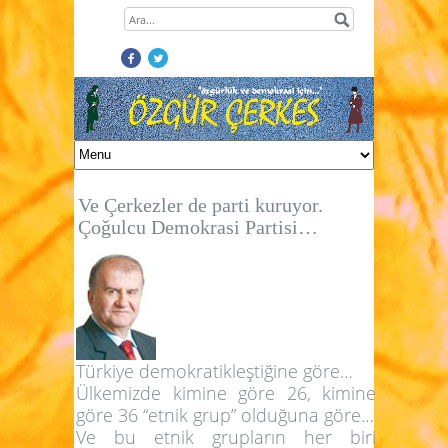
Ve Çerkezler de parti kuruyor.
Çoğulcu Demokrasi Partisi…
Türkiye demokratikleştiğine göre…
Ülkemizde kimine göre 26, kimine
göre 36 “etnik grup” olduğuna göre…
Ve bu etnik grupların her biri