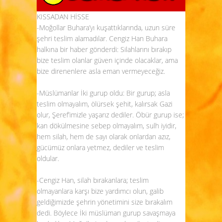
KISSADAN HİSSE
-Moğollar Buhara’yı kuşattıklarında, uzun süre
şehri teslim alamadılar. Cengiz Han Buhara
halkına bir haber gönderdi: Silahlarını bırakıp
bize teslim olanlar güven içinde olacaklar, ama
bize direnenlere asla eman vermeyeceğiz.
-Müslümanlar İki gurup oldu: Bir gurup; asla
teslim olmayalım, ölürsek şehit, kalırsak Gazi
olur, Şeref’imizle yaşarız dediler. Öbür gurup ise;
kan dökülmesine sebep olmayalım, sulh iyidir,
hem silah, hem de sayı olarak onlardan azız,
gücümüz onlara yetmez, dediler ve teslim
oldular.
-Cengiz Han, silah bırakanlara; teslim
olmayanlara karşı bize yardımcı olun, galib
geldiğimizde şehrin yönetimini size bırakalım
dedi. Böylece İki müslüman gurup savaşmaya