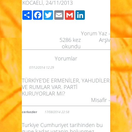
KOCAELİ, 24/11/2013
Paylaş
Facebook
Twitter
Email
Gmail
LinkedIn
Yorum Yaz
-
5286
kez
Arşiv
okundu
Yorumlar
07/12/2014 12:29
TÜRKİYE'DE ERMENİLER, YAHUDİLER
VE RUMLAR VAR. PARTİ
KURUYORLAR MI?
Misafir -
cerkezler
17/08/2014 22:58
Turkiye Cumhuriyet tarihinden bu
gune kadar vatanin bolunmez