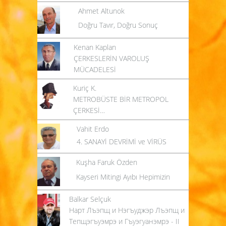
Ahmet Altunok
Doğru Tavır, Doğru Sonuç
Kenan Kaplan
ÇERKESLERİN VAROLUŞ
MÜCADELESİ
Kuriç K.
METROBÜSTE BİR METROPOL
ÇERKESİ…
Vahit Erdo
4. SANAYİ DEVRİMİ ve VİRÜS
Kuşha Faruk Özden
Kayseri Mitingi Ayıbı Hepimizin
Balkar Selçuk
Нарт Лъэпщ и Нэгъуджэр Лъэпщ и
Тепщэгъуэмрэ и Гъуэгуанэмрэ - II