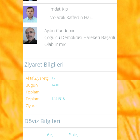
İmdat Kip
N’olacak Kaffed’in Hali…
Aydın Candemir
Çoğulcu Demokrasi Hareketi Başarılı
Olabilir mi?
Ziyaret Bilgileri
Aktif Ziyaretçi
12
Bugün
1410
Toplam
Toplam
1441918
Ziyaret
Döviz Bilgileri
Alış
Satış