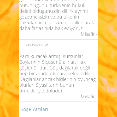
butunlugunu .turkiyenin hukuk
deleti oldugunu.din dil irk ayrimi
gozetmeksizin ve bu ulkenin
cakarlari icin calisan bir halk olarak
daha fazlasinida hak ediyoruz
Misafir -
18/06/2014 11:29
Parti kuracaklarmış. Kursunlar...
Boylarının ölçüsünü alırlar. Hak
güçlünündür. Güç dağılarak değil
hep bir arada olunarak elde edilir.
Dağılanlar ancak birilerinin oyuncağı
olurlar. Siyasi tarih bunun
örnekleriyle doludur.
Misafir -
Köşe Yazıları