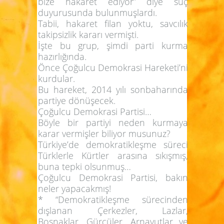
bize hakaret ediyor” diye suç
duyurusunda bulunmuşlardı.
Tabii, hakaret filan yoktu, savcılık
takipsizlik kararı vermişti.
İşte bu grup, şimdi parti kurma
hazırlığında.
Önce Çoğulcu Demokrasi Hareketi’ni
kurdular.
Bu hareket, 2014 yılı sonbaharında
partiye dönüşecek.
Çoğulcu Demokrasi Partisi…
Böyle bir partiyi neden kurmaya
karar vermişler biliyor musunuz?
Türkiye’de demokratikleşme süreci
Türklerle Kürtler arasına sıkışmış,
buna tepki olsunmuş…
Çoğulcu Demokrasi Partisi, bakın
neler yapacakmış!
* “Demokratikleşme sürecinden
dışlanan Çerkezler, Lazlar,
Boşnaklar, Gürcüler, Arnavutlar ve