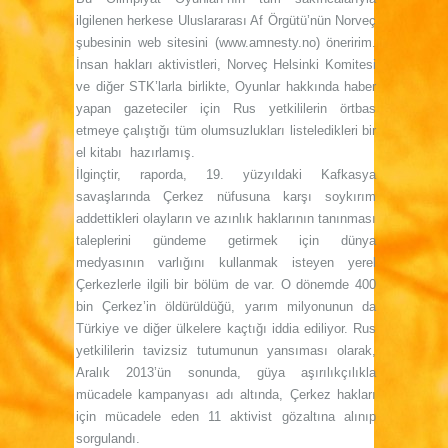
ilgilenen herkese Uluslararası Af Örgütü’nün Norveç
şubesinin web sitesini (www.amnesty.no) öneririm.
İnsan hakları aktivistleri, Norveç Helsinki Komitesi
ve diğer STK’larla birlikte, Oyunlar hakkında haber
yapan gazeteciler için Rus yetkililerin örtbas
etmeye çalıştığı tüm olumsuzlukları listeledikleri bir
el kitabı hazırlamış.
İlginçtir, raporda, 19. yüzyıldaki Kafkasya
savaşlarında Çerkez nüfusuna karşı soykırım
addettikleri olayların ve azınlık haklarının tanınması
taleplerini gündeme getirmek için dünya
medyasının varlığını kullanmak isteyen yerel
Çerkezlerle ilgili bir bölüm de var. O dönemde 400
bin Çerkez’in öldürüldüğü, yarım milyonunun da
Türkiye ve diğer ülkelere kaçtığı iddia ediliyor. Rus
yetkililerin tavizsiz tutumunun yansıması olarak,
Aralık 2013’ün sonunda, güya aşırılıkçılıkla
mücadele kampanyası adı altında, Çerkez hakları
için mücadele eden 11 aktivist gözaltına alınıp
sorgulandı.