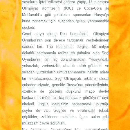
yasaların iptal edilmesi çağrısı yapıp, Uluslararası
Olimpiyat Komitesi’ni (IOC) ve Coca-Cola ile
McDonald’s gibi çokuluslu sponsorları Rusya’yı
buna zorlamak için ellerinden geleni yapmamakla
suçladı.
Gemi azıya almış Rus homofobisi, Olimpiyat
Oyunları’nın son derece tartışmalı veçhelerinden
sadece biri. The Economist dergisi, 50 milyar
dolarlık harcamayla tarihte en pahalısı olan Soçi
Oyunları’nı, lafı hiç dolandırmadan, “Rusya’daki
yolsuzluk, verimsizlik, abartılı refah gösterisi ve
sıradan yurttaşların umursanmaması halinin adeta
bir mikrokozmosu. Soçi Olimpiyatı, ortak bir ulusal
çabadan ziyade, genelde Rusya’nın yöneticilerinin,
özellikle de gösteriş düşkünü maço devlet
başkanının müsrif bir kaprisi olarak görülüyor.’’ diye
niteledi. İngiliz dergisinin bahsetmeyi unuttuğu
şeyler de var: Soçi’de ve etrafındaki toksik
çöplükler, zehirlenen nehirlerle içme suları gibi
muazzam çevre sorunları.
Bu Olimpiyat Oyunları’nın tüm sakıncalarıyla