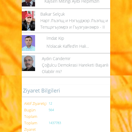
Kayseri Mitingi Ayıbı Hepimizin
Balkar Selçuk
Нарт Лъэпщ и Нэгъуджэр Лъэпщ и
Тепщэгъуэмрэ и Гъуэгуанэмрэ - II
İmdat Kip
N’olacak Kaffed’in Hali…
Aydın Candemir
Çoğulcu Demokrasi Hareketi Başarılı
Olabilir mi?
Ziyaret Bilgileri
Aktif Ziyaretçi
12
Bugün
564
Toplam
Toplam
1437783
Ziyaret