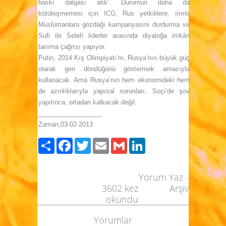
baskı dalgası aldı’. Durumun daha da
kötüleşmemesi için ICG, Rus yetkililere, ılımlı
Müslümanlara gözdağı kampanyasını durdurma ve
Sufi ile Selefi liderler arasında diyaloğa imkân
tanıma çağrısı yapıyor.
Putin, 2014 Kış Olimpiyatı’nı, Rusya’nın büyük güç
olarak geri döndüğünü göstermek amacıyla
kullanacak. Ama Rusya’nın hem ekonomideki hem
de azınlıklarıyla yapısal sorunları, Soçi’de şov
yapılınca, ortadan kalkacak değil.
__________________
Zaman,03-02-2013
Paylaş
Facebook
Twitter
Email
Gmail
LinkedIn
Yorum Yaz
-
3602
kez
Arşiv
okundu
Yorumlar