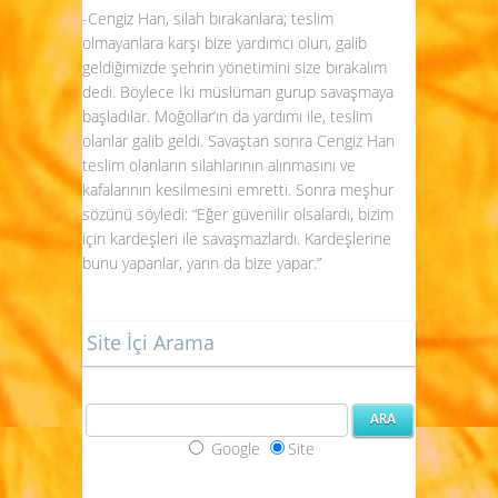
-Cengiz Han, silah bırakanlara; teslim
olmayanlara karşı bize yardımcı olun, galib
geldiğimizde şehrin yönetimini size bırakalım
dedi. Böylece İki müslüman gurup savaşmaya
başladılar. Moğollar’ın da yardımı ile, teslim
olanlar galib geldi. Savaştan sonra Cengiz Han
teslim olanların silahlarının alınmasını ve
kafalarının kesilmesini emretti. Sonra meşhur
sözünü söyledi: “Eğer güvenilir olsalardı, bizim
için kardeşleri ile savaşmazlardı. Kardeşlerine
bunu yapanlar, yarın da bize yapar.”
Site İçi Arama
Google
Site