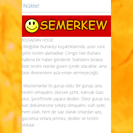
Nükte!
KISSADAN HİSSE
-Moğollar Buhara’yı kuşattıklarında, uzun süre
şehri teslim alamadılar. Cengiz Han Buhara
halkına bir haber gönderdi: Silahlarını bırakıp
bize teslim olanlar güven içinde olacaklar, ama
bize direnenlere asla eman vermeyeceğiz.
-Müslümanlar İki gurup oldu: Bir gurup; asla
teslim olmayalım, ölürsek şehit, kalırsak Gazi
olur, Şeref’imizle yaşarız dediler. Öbür gurup ise;
kan dökülmesine sebep olmayalım, sulh iyidir,
hem silah, hem de sayı olarak onlardan azız,
gücümüz onlara yetmez, dediler ve teslim
oldular.