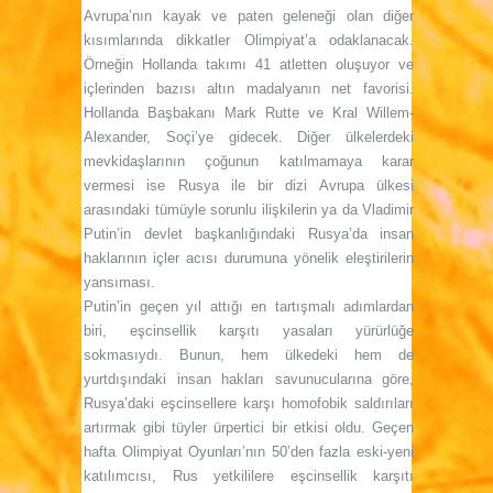
Avrupa’nın kayak ve paten geleneği olan diğer
kısımlarında dikkatler Olimpiyat’a odaklanacak.
Örneğin Hollanda takımı 41 atletten oluşuyor ve
içlerinden bazısı altın madalyanın net favorisi.
Hollanda Başbakanı Mark Rutte ve Kral Willem-
Alexander, Soçi’ye gidecek. Diğer ülkelerdeki
mevkidaşlarının çoğunun katılmamaya karar
vermesi ise Rusya ile bir dizi Avrupa ülkesi
arasındaki tümüyle sorunlu ilişkilerin ya da Vladimir
Putin’in devlet başkanlığındaki Rusya’da insan
haklarının içler acısı durumuna yönelik eleştirilerin
yansıması.
Putin’in geçen yıl attığı en tartışmalı adımlardan
biri, eşcinsellik karşıtı yasaları yürürlüğe
sokmasıydı. Bunun, hem ülkedeki hem de
yurtdışındaki insan hakları savunucularına göre,
Rusya’daki eşcinsellere karşı homofobik saldırıları
artırmak gibi tüyler ürpertici bir etkisi oldu. Geçen
hafta Olimpiyat Oyunları’nın 50’den fazla eski-yeni
katılımcısı, Rus yetkililere eşcinsellik karşıtı