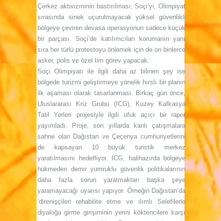
Çerkez aktivizminin bastırılması, Soçi’yi, Olimpiyat
sırasında sinek uçurulmayacak yüksel güvenlikli
bölgeye çeviren devasa operasyonun sadece küçük
bir parçası. Soçi’de katılımcıları korumanın yanı
sıra her türlü protestoyu önlemek için de on binlerce
asker, polis ve özel tim görev yapacak.
Soçi Olimpiyatı ile ilgili daha az bilinen şey ise
bölgede turizmi geliştirmeye yönelik hırslı bir planın
ilk aşaması olarak tasarlanması. Birkaç gün önce,
Uluslararası Kriz Grubu (ICG), Kuzey Kafkasya
Tatil Yerleri projesiyle ilgili ufuk açıcı bir rapor
yayımladı. Proje, son yıllarda kanlı çatışmalara
sahne olan Dağıstan ve Çeçenya cumhuriyetlerini
de kapsayan 10 büyük turistik merkez
yaratılmasını hedefliyor. ICG, halihazırda bölgeye
hükmeden demir yumruklu güvenlik politikalarının
daha fazla sorun yaratmaktan başka şeye
yaramayacağı uyarısı yapıyor. Örneğin Dağıstan’da
‘direnişçileri rehabilite etme ve ılımlı Selefilerle
diyaloğa girme girişiminin yerini köktencilere karşı