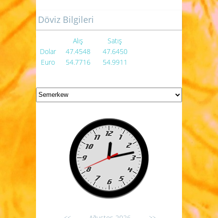
Döviz Bilgileri
Alış
Satış
Dolar
47.4548
47.6450
Euro
54.7716
54.9911
Ağustos 2026
<<
>>