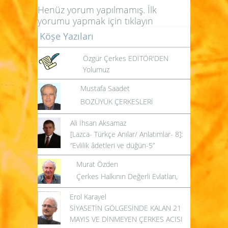
Henüz yorum yapılmamış. İlk
yorumu yapmak için
tıklayın
Köşe Yazıları
Özgür Çerkes EDİTÖR'DEN
Yolumuz
Mustafa Saadet
BOZÜYÜK ÇERKESLERİ
Ali İhsan Aksamaz
[Lazca- Türkçe Anılar/ Anlatımlar- 8]:
“Evlilik âdetleri ve düğün-5”
Murat Özden
Çerkes Halkının Değerli Evlatları,
Erol Karayel
SİYASETİN GÖLGESİNDE KALAN 21
MAYIS VE DİNMEYEN ÇERKES ACISI