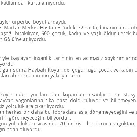
e katliamdan kurtulamıyordu.
tüyler ürpertici boyutlardaydı.
-Martan Merkez Hastanesi'ndeki 72 hasta, binanın biraz öt
şağı bırakılıyor, 600 çocuk, kadın ve yaşlı öldürülerek b
 Gölü'ne atılıyordu.
riyle başlayan insanlık tarihinin en acımasız soykırımlarınd
iyordu.
t gün sonra Haybah Köyü'nde, çoğunluğu çocuk ve kadın 
kları ahırlarda diri diri yakılıyorlardı.
 köylerinden yurtlarından koparılan insanlar tren istasy
ayvan vagonlarına tıka basa dolduruluyor ve bilinmeyen
iz yolculuklara çıkarılıyordu.
an herkes bir daha bu topraklara asla dönemeyeceğini ve a
erini göremeyeceğini biliyordu!..
rgün yolculukları sırasında 70 bin kişi, dondurucu soğuktan, 
lgınından ölüyordu.