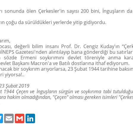
rı sonunda ölen Çerkesler'in sayısı 200 bini, İnguşların da
rın çoğu da sürüldükleri yerlerde yitip gidiyordu.
arım,
cası, değerli bilim insanı Prof. Dr. Cengiz Kuday'ın “Çerk
iİNEPS Gazetesi'nden alıntılayıp bana gönderdiği bu satırları
a sözde Ermeni soykırımını devlet töreniyle anma kara
evlet Başkanı Macron'a ve Batılı dostlarına ithaf ediyorum.
acak bir soykırım arıyorlarsa, 23 Şubat 1944 tarihine baksın
ri yiyorsa!..
, 23 Şubat 2019
 1944 Çeçen ve İnguşların sürgün ve soykırıma tabi tutulduğu 
ra hakim olmadığından, "Çeçen" olması gereken isimleri "Çerke
r.
ebook
Twitter
Email
Gmail
LinkedIn