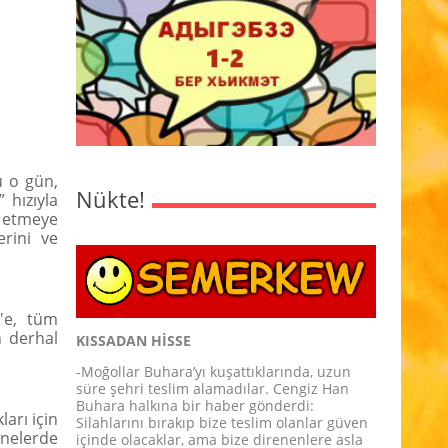
ü o gün,
Nükte!
 hızıyla
n etmeye
rini ve
'e, tüm
n derhal
KISSADAN HİSSE
-Moğollar Buhara’yı kuşattıklarında, uzun
süre şehri teslim alamadılar. Cengiz Han
Buhara halkına bir haber gönderdi:
ları için
Silahlarını bırakıp bize teslim olanlar güven
anelerde
içinde olacaklar, ama bize direnenlere asla