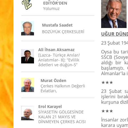
EDİTÖR'DEN
Yolumuz
Mustafa Saadet
BOZÜYÜK ÇERKESLERİ
UĞUR DÜN
23 Şubat 194
Ali İhsan Aksamaz
Oysa bu tari
[Lazca- Türkçe Anılar/
SSCB (Sovyet
Anlatımlar- 8]: “Evlilik
aldığı bir 
âdetleri ve düğün-5”
başlamıştı
Almanlar'la i
Murat Özden
★★★
Çerkes Halkının Değerli
Evlatları,
23 Şubat sa
işlerini bır
kurşuna dizi
Erol Karayel
★★★
SİYASETİN GÖLGESİNDE
KALAN 21 MAYIS VE
İnsanlar zorl
DİNMEYEN ÇERKES ACISI
karara uyama