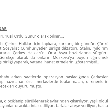
DAR
4, “Kızıl Ordu Günü” olarak bilinir….
h, Çerkes Halkları için kapkara, korkunç bir gündür. Çünk
 Sosyalist Cumhuriyetler Birliği) diktatörü Stalin, “yıldırım”
kararla, Çerkes Halkları'nı Orta Asya bozkırlarına sürgü
. Gerekçe olarak da onların Moskova'ya boyun eğmemele
ş birliği yaparak, vatana ihanet etmelerini göstermişti!..
bahı erken saatlerde operasyon başladığında Çerkesler
akıp hazırlanan özel merkezlerde toplanmaları, direnenleri
lecekleri duyurulmuştu.
a, dipçiklenip sürüklenerek evlerinden çıkarılıyor, yaşlı olduk
yanlar oracıkta infaz ediliyor, tarlalar ateşe veriliyor, hast