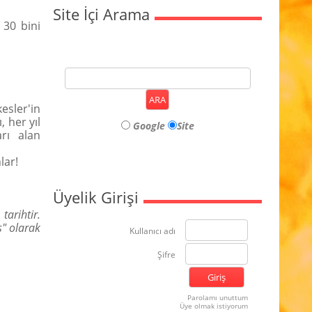
Site İçi Arama
 30 bini
esler'in
, her yıl
Google
Site
rı alan
lar!
Üyelik Girişi
tarihtir.
s" olarak
Kullanıcı adı
Şifre
Parolamı unuttum
Üye olmak istiyorum