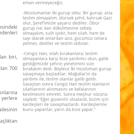
eman vermeyeceğiz.
-Müslümanlar İki gurup oldu: Bir gurup; asla
teslim olmayalım, ölürsek şehit, kalırsak Gazi
olur, Şeref’imizle yaşarız dediler. Öbür
esindeki
gurup ise; kan dökülmesine sebep
edenleri
olmayalım, sulh iyidir, hem silah, hem de
sayı olarak onlardan azız, gücümüz onlara
yetmez, dediler ve teslim oldular.
-Cengiz Han, silah bırakanlara; teslim
an biri,
olmayanlara karşı bize yardımcı olun, galib
geldiğimizde şehrin yönetimini size
olan 700
bırakalım dedi. Böylece İki müslüman gurup
savaşmaya başladılar. Moğollar’ın da
yardımı ile, teslim olanlar galib geldi.
Savaştan sonra Cengiz Han teslim olanların
silahlarının alınmasını ve kafalarının
onlarına
kesilmesini emretti. Sonra meşhur sözünü
 yerlere
söyledi: “Eğer güvenilir olsalardı, bizim için
kardeşleri ile savaşmazlardı. Kardeşlerine
ilesinin
bunu yapanlar, yarın da bize yapar.”
açlıktan