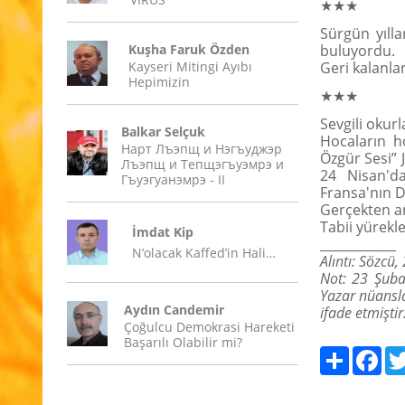
★★★
Sürgün yılla
Kuşha Faruk Özden
buluyordu.
Kayseri Mitingi Ayıbı
Geri kalanla
Hepimizin
★★★
Sevgili okurl
Balkar Selçuk
Hocaların ho
Нарт Лъэпщ и Нэгъуджэр
Özgür Sesi” J
Лъэпщ и Тепщэгъуэмрэ и
24 Nisan'd
Гъуэгуанэмрэ - II
Fransa'nın D
Gerçekten an
Tabii yürekle
İmdat Kip
____________
N’olacak Kaffed’in Hali…
Alıntı: Sözcü
Not: 23 Şubat
Yazar nüansla
Aydın Candemir
ifade etmişti
Çoğulcu Demokrasi Hareketi
Başarılı Olabilir mi?
Paylaş
Fac