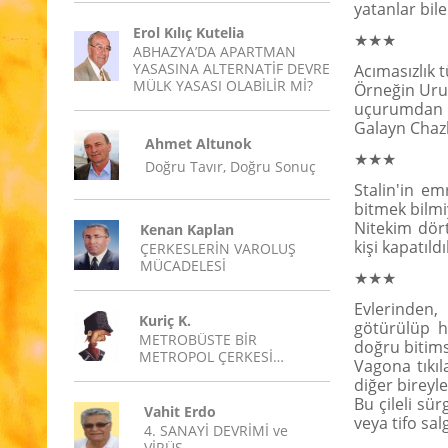
yatanlar bil
Erol Kılıç Kutelia
★★★
ABHAZYA’DA APARTMAN
YASASINA ALTERNATİF DEVRE
Acımasızlık 
MÜLK YASASI OLABİLİR Mİ?
Örneğin Urus
uçurumdan a
Galayn Chazh
Ahmet Altunok
★★★
Doğru Tavır, Doğru Sonuç
Stalin'in em
bitmek bilm
Nitekim dör
Kenan Kaplan
kişi kapatıldı
ÇERKESLERİN VAROLUŞ
MÜCADELESİ
★★★
Evlerinden,
Kuriç K.
götürülüp h
METROBÜSTE BİR
doğru bitims
METROPOL ÇERKESİ…
Vagona tıkıl
diğer bireyl
Bu çileli sü
Vahit Erdo
veya tifo sa
4. SANAYİ DEVRİMİ ve
VİRÜS