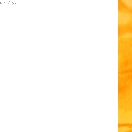
Yaz
-
Arşiv