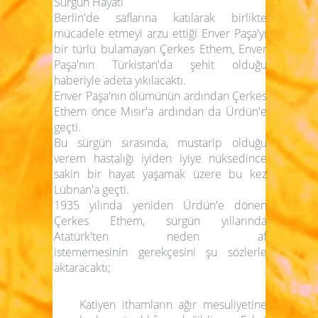
Sürgün Hayatı
Berlin'de saflarına katılarak birlikte
mücadele etmeyi arzu ettiği Enver Paşa'yı
bir türlü bulamayan Çerkes Ethem, Enver
Paşa'nın Türkistan'da şehit olduğu
haberiyle adeta yıkılacaktı.
Enver Paşa'nın ölümünün ardından Çerkes
Ethem önce Mısır'a ardından da Ürdün'e
geçti.
Bu sürgün sırasında, mustarip olduğu
verem hastalığı iyiden iyiye nüksedince
sakin bir hayat yaşamak üzere bu kez
Lübnan'a geçti.
1935 yılında yeniden Ürdün'e dönen
Çerkes Ethem, sürgün yıllarında
Atatürk'ten neden af
istememesinin gerekçesini şu sözlerle
aktaracaktı;
Katiyen ithamların ağır mesuliyetine