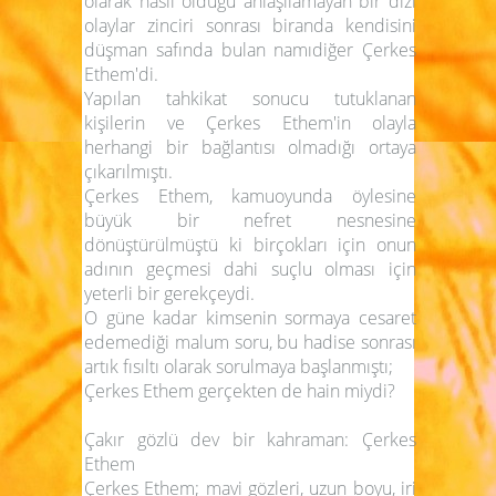
olarak nasıl olduğu anlaşılamayan bir dizi
olaylar zinciri sonrası biranda kendisini
düşman safında bulan namıdiğer Çerkes
Ethem'di.
Yapılan tahkikat sonucu tutuklanan
kişilerin ve Çerkes Ethem'in olayla
herhangi bir bağlantısı olmadığı ortaya
çıkarılmıştı.
Çerkes Ethem, kamuoyunda öylesine
büyük bir nefret nesnesine
dönüştürülmüştü ki birçokları için onun
adının geçmesi dahi suçlu olması için
yeterli bir gerekçeydi.
O güne kadar kimsenin sormaya cesaret
edemediği malum soru, bu hadise sonrası
artık fısıltı olarak sorulmaya başlanmıştı;
Çerkes Ethem gerçekten de hain miydi?
Çakır gözlü dev bir kahraman: Çerkes
Ethem
Çerkes Ethem; mavi gözleri, uzun boyu, iri