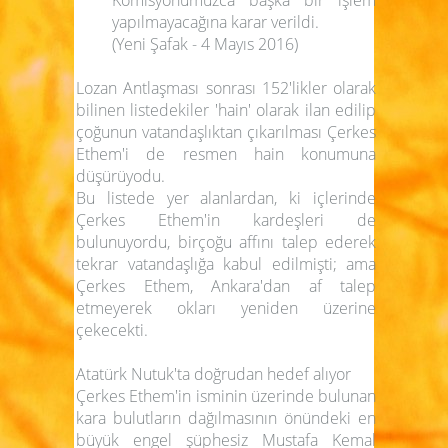
yapılmayacağına karar verildi.
(Yeni Şafak - 4 Mayıs 2016)
Lozan Antlaşması sonrası 152'likler olarak
bilinen listedekiler
'hain'
olarak ilan edilip
çoğunun vatandaşlıktan çıkarılması Çerkes
Ethem'i de resmen hain konumuna
düşürüyodu.
Bu listede yer alanlardan, ki içlerinde
Çerkes Ethem'in kardeşleri de
bulunuyordu, birçoğu affını talep ederek
tekrar vatandaşlığa kabul edilmişti; ama
Çerkes Ethem, Ankara'dan af talep
etmeyerek okları yeniden üzerine
çekecekti.
Atatürk Nutuk'ta doğrudan hedef alıyor
Çerkes Ethem'in isminin üzerinde bulunan
kara bulutların dağılmasının önündeki en
büyük engel şüphesiz Mustafa Kemal