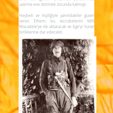
üzerine eve dönmek zorunda kalmıştı.
Heybeti ve kişiliğiyle yanındakiler güven
veren Ethem, bu tecrübelerini Milli
Mücadele'ye de aktaracak ve Ege'yi Yunan
birliklerine dar edecekti.