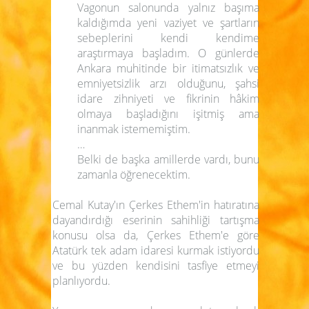
Vagonun salonunda yalnız başıma
kaldığımda yeni vaziyet ve şartların
sebeplerini kendi kendime
araştırmaya başladım. O günlerde
Ankara muhitinde bir itimatsızlık ve
emniyetsizlik arzı olduğunu, şahsi
idare zihniyeti ve fikrinin hâkim
olmaya başladığını işitmiş ama
inanmak istememiştim.
…
Belki de başka amillerde vardı, bunu
zamanla öğrenecektim.
Cemal Kutay'ın Çerkes Ethem'in hatıratına
dayandırdığı eserinin sahihliği tartışma
konusu olsa da, Çerkes Ethem'e göre
Atatürk tek adam idaresi kurmak istiyordu
ve bu yüzden kendisini tasfiye etmeyi
planlıyordu.