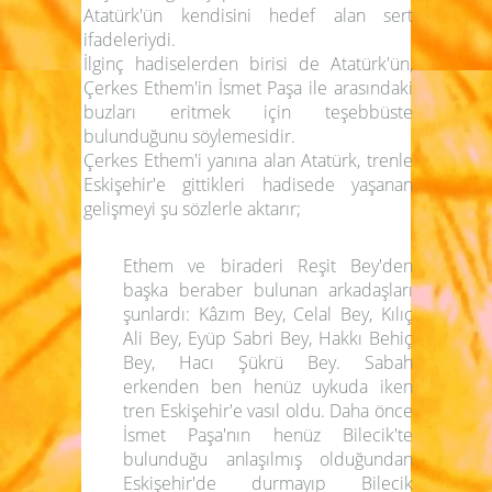
Atatürk'ün kendisini hedef alan sert
ifadeleriydi.
İlginç hadiselerden birisi de Atatürk'ün,
Çerkes Ethem'in İsmet Paşa ile arasındaki
buzları eritmek için teşebbüste
bulunduğunu söylemesidir.
Çerkes Ethem'i yanına alan Atatürk, trenle
Eskişehir'e gittikleri hadisede yaşanan
gelişmeyi şu sözlerle aktarır;
Ethem ve biraderi Reşit Bey'den
başka beraber bulunan arkadaşları
şunlardı: Kâzım Bey, Celal Bey, Kılıç
Ali Bey, Eyüp Sabri Bey, Hakkı Behiç
Bey, Hacı Şükrü Bey. Sabah
erkenden ben henüz uykuda iken
tren Eskişehir'e vasıl oldu. Daha önce
İsmet Paşa'nın henüz Bilecik'te
bulunduğu anlaşılmış olduğundan
Eskişehir'de durmayıp Bilecik