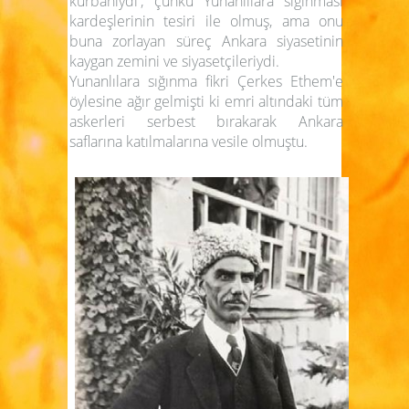
kurbanıydı'
; çünkü Yunanlılara sığınması
kardeşlerinin tesiri ile olmuş, ama onu
buna zorlayan süreç Ankara siyasetinin
kaygan zemini ve siyasetçileriydi.
Yunanlılara sığınma fikri Çerkes Ethem'e
öylesine ağır gelmişti ki emri altındaki tüm
askerleri serbest bırakarak Ankara
saflarına katılmalarına vesile olmuştu.