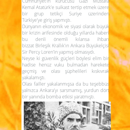
Cumhuriyet'in kurucusu Gazi Mustafa
Kemal Atatürk'e suikast tertip etmek üzere
bir grup tetikçi Suriye üzerinden
Türkiye'ye giriş yapmıştı.
Dünyanın ekonomik ve siyasi olarak büyük
bir krizin arifesinde olduğu yıllarda haberi
bu denli önemli kılansa ihbarı
bizzat Birleşik Krallık'ın Ankara Büyükelçisi
Sir Percy Loren'in yapmış olmasıydı.
Neyse ki güvenlik güçleri böylesi elim bir
hadise henüz vuku bulmadan harekete
geçmiş ve olası şüphelileri kıskıvrak
yakalamıştı.
Olası failler yakalanmışsa da bu teşebbüs
yalnızca Ankara'yı sarsmamış, yurdun dört
bir yanında bomba etkisi yaratmıştı.