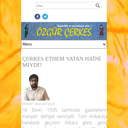
ÇERKES ETHEM VATAN HAİNİ
MİYDİ?
MEHMET MAZLUM ÇELİK
18 Ekim 1935 tarihinde gazetelerin
manşeti dehşet vericiydi. Tüm Ankara'yı
harekete geçiren ihbara göre; genç