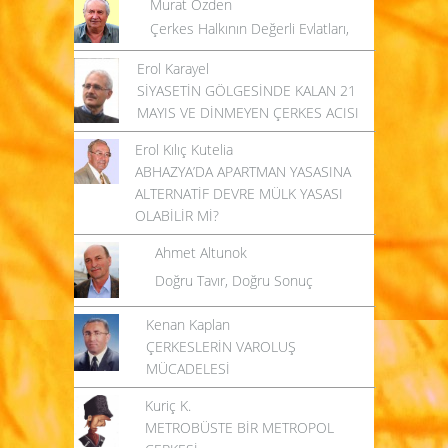
Murat Özden
Çerkes Halkının Değerli Evlatları,
Erol Karayel
SİYASETİN GÖLGESİNDE KALAN 21
MAYIS VE DİNMEYEN ÇERKES ACISI
Erol Kılıç Kutelia
ABHAZYA’DA APARTMAN YASASINA
ALTERNATİF DEVRE MÜLK YASASI
OLABİLİR Mİ?
Ahmet Altunok
Doğru Tavır, Doğru Sonuç
Kenan Kaplan
ÇERKESLERİN VAROLUŞ
MÜCADELESİ
Kuriç K.
METROBÜSTE BİR METROPOL