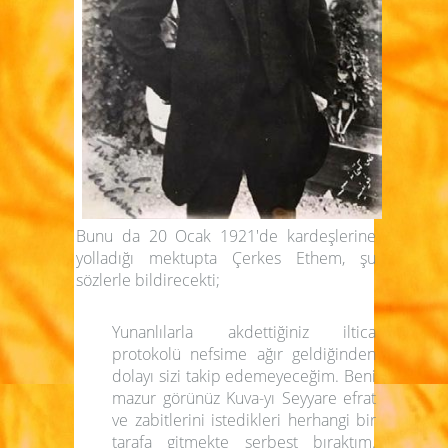
Bunu da 20 Ocak 1921'de kardeşlerine
yolladığı mektupta Çerkes Ethem, şu
sözlerle bildirecekti;
Yunanlılarla akdettiğiniz iltica
protokolü nefsime ağır geldiğinden
dolayı sizi takip edemeyeceğim. Beni
mazur görünüz Kuva-yı Seyyare efrat
ve zabitlerini istedikleri herhangi bir
tarafa gitmekte serbest bıraktım.