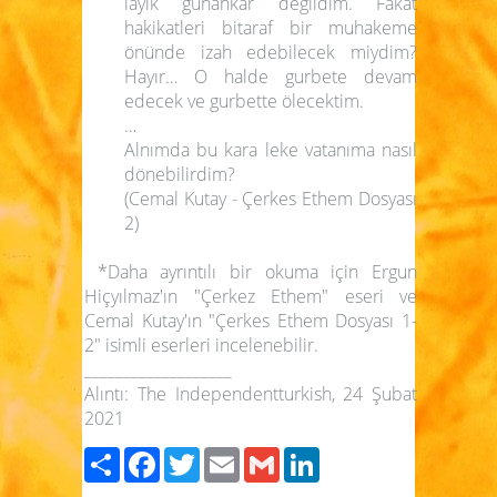
layık günahkâr değildim. Fakat
hakikatleri bitaraf bir muhakeme
önünde izah edebilecek miydim?
Hayır… O halde gurbete devam
edecek ve gurbette ölecektim.
…
Alnımda bu kara leke vatanıma nasıl
dönebilirdim?
(Cemal Kutay - Çerkes Ethem Dosyası
2)
*Daha ayrıntılı bir okuma için Ergun
Hiçyılmaz'ın "Çerkez Ethem" eseri ve
Cemal Kutay'ın "Çerkes Ethem Dosyası 1-
2" isimli eserleri incelenebilir.
___________________
Alıntı: The Independentturkish, 24 Şubat
2021
Paylaş
Facebook
Twitter
Email
Gmail
LinkedIn