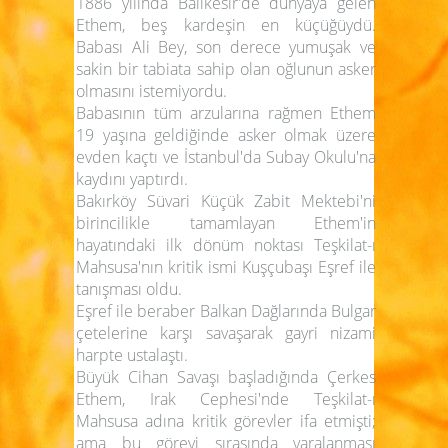
1886 yılında Balıkesir'de dünyaya gelen
Ethem, beş kardeşin en küçüğüydü.
Babası Ali Bey, son derece yumuşak ve
sakin bir tabiata sahip olan oğlunun asker
olmasını istemiyordu.
Babasının tüm arzularına rağmen Ethem
19 yaşına geldiğinde asker olmak üzere
evden kaçtı ve İstanbul'da Subay Okulu'na
kaydını yaptırdı.
Bakırköy Süvari Küçük Zabit Mektebi'ni
birincilikle tamamlayan Ethem'in
hayatındaki ilk dönüm noktası Teşkilat-ı
Mahsusa'nın kritik ismi Kuşçubaşı Eşref ile
tanışması oldu.
Eşref ile beraber Balkan Dağlarında Bulgar
çetelerine karşı savaşarak gayri nizami
harpte ustalaştı.
Büyük Cihan Savaşı başladığında Çerkes
Ethem, Irak Cephesi'nde Teşkilat-ı
Mahsusa adına kritik görevler ifa etmişti;
ama bu görevi sırasında yaralanması