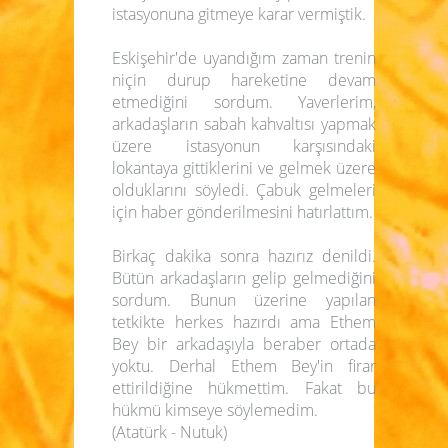
istasyonuna gitmeye karar vermiştik.
Eskişehir'de uyandığım zaman trenin
niçin durup hareketine devam
etmediğini sordum. Yaverlerim,
arkadaşların sabah kahvaltısı yapmak
üzere istasyonun karşısındaki
lokantaya gittiklerini ve gelmek üzere
olduklarını söyledi. Çabuk gelmeleri
için haber gönderilmesini hatırlattım.
Birkaç dakika sonra hazırız denildi.
Bütün arkadaşların gelip gelmediğini
sordum. Bunun üzerine yapılan
tetkikte herkes hazırdı ama Ethem
Bey bir arkadaşıyla beraber ortada
yoktu. Derhal Ethem Bey'in firar
ettirildiğine hükmettim. Fakat bu
hükmü kimseye söylemedim.
(Atatürk - Nutuk)