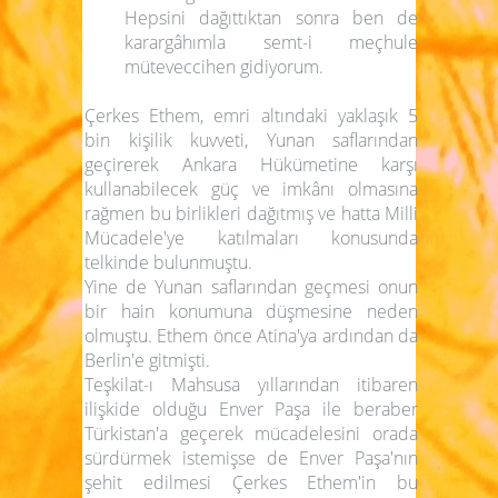
Hepsini dağıttıktan sonra ben de
karargâhımla semt-i meçhule
müteveccihen gidiyorum.
Çerkes Ethem, emri altındaki yaklaşık 5
bin kişilik kuvveti, Yunan saflarından
geçirerek Ankara Hükümetine karşı
kullanabilecek güç ve imkânı olmasına
rağmen bu birlikleri dağıtmış ve hatta Milli
Mücadele'ye katılmaları konusunda
telkinde bulunmuştu.
Yine de Yunan saflarından geçmesi onun
bir hain konumuna düşmesine neden
olmuştu. Ethem önce Atina'ya ardından da
Berlin'e gitmişti.
Teşkilat-ı Mahsusa yıllarından itibaren
ilişkide olduğu Enver Paşa ile beraber
Türkistan'a geçerek mücadelesini orada
sürdürmek istemişse de Enver Paşa'nın
şehit edilmesi Çerkes Ethem'in bu