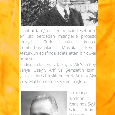
İstanbul'da öğrenciler bu hain teşebbüsü
en üst perdeden mitinglerle protesto
etmişti. Türk halkı, kurucu
Cumhurbaşkanları Mustafa Kemal
Atatürk'ün etrafında adeta etten bir duvar
örmüştü.
Hadisenin failleri; Urfa Saylavı Ali Saip Bey,
Yahya, Üzeyir, Arif ve Şemsettin isimli
şahıslar derhal tevkif edilerek Ankara Ağır
Ceza Mahkemesi'ne sevk edilmişlerdi.
Tutuklanan
isimlerin
içerisinde Şeyh
Said'i idama