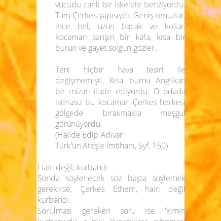
vücudu canlı bir iskelete benziyordu.
Tam Çerkes yapısıydı. Geniş omuzlar,
ince bel, uzun bacak ve kollar,
kocaman sarışın bir kafa, kısa bir
burun ve gayet solgun gözler.
Teni hiçbir hava tesiri ile
değişmemişti. Kısa burnu Anglikan
bir mizah ifade ediyordu. O odada
istinasız bu kocaman Çerkes herkesi
gölgede bırakmakla meşgul
görünüyordu.
(Halide Edip Adıvar
Türk'ün Ateşle İmtihanı, Syf. 150)
Hain değil, kurbandı
Sonda söylenecek söz başta söylemek
gerekirse; Çerkes Ethem, hain değil
kurbandı.
Sorulması gereken soru ise
'kimin