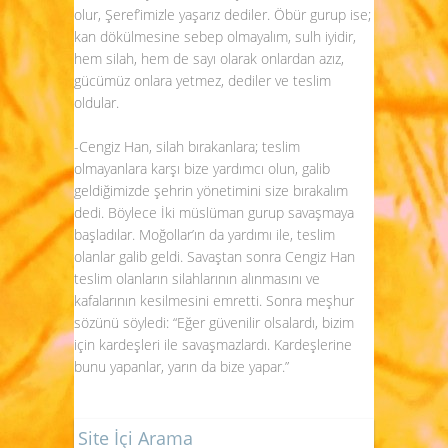
olur, Şeref’imizle yaşarız dediler. Öbür gurup ise;
kan dökülmesine sebep olmayalım, sulh iyidir,
hem silah, hem de sayı olarak onlardan azız,
gücümüz onlara yetmez, dediler ve teslim
oldular.
-Cengiz Han, silah bırakanlara; teslim
olmayanlara karşı bize yardımcı olun, galib
geldiğimizde şehrin yönetimini size bırakalım
dedi. Böylece İki müslüman gurup savaşmaya
başladılar. Moğollar’ın da yardımı ile, teslim
olanlar galib geldi. Savaştan sonra Cengiz Han
teslim olanların silahlarının alınmasını ve
kafalarının kesilmesini emretti. Sonra meşhur
sözünü söyledi: “Eğer güvenilir olsalardı, bizim
için kardeşleri ile savaşmazlardı. Kardeşlerine
bunu yapanlar, yarın da bize yapar.”
Site İçi Arama