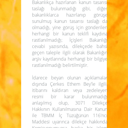
Bakanlıkça hazırlanan kanun tasarısı
taslağı bulunmadığı gibi, diğer
bakanlıklarca hazırlanıp görüşe
sunulmuş kanun tasarısı taslağı da
olmadığı, yine görüş için gönderilen
herhangi bir kanun teklifi kaydına
rastlanılmadığı; İçişleri Bakanlığı
cevabi yazısında, dilekçede bahsi
geçen taleple ilgili olarak Bakanlığın
arşiv kayıtlarında herhangi bir bilgiye
rastlanılmadığı belirtilmiştir.
İdarece beyan olunan açıklamalar
dışında Çerkes Ethem Bey'le ilgili,
itibarını kaldıran veya zedeleyen
resmi bir karar bulunmadığı
anlaşılmış olup, 3071 Dilekçe
Hakkının Kullanılmasına Dair Kanun
ile TBMM İç Tüzüğünün 116'ncı
Maddesi uyarınca dilekçe hakkında
Komisyonumuzca başka bir işlem