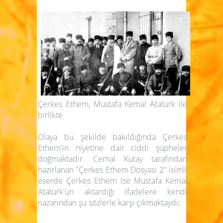
Çerkes Ethem, Mustafa Kemal Atatürk ile
birlikte
Olaya bu şekilde bakıldığında Çerkes
Ethem'in niyetine dair ciddi şüpheler
doğmaktadır. Cemal Kutay tarafından
hazırlanan
"Çerkes Ethem Dosyası 2"
isimli
eserde Çerkes Ethem ise Mustafa Kemal
Atatürk'ün aktardığı ifadelere kendi
nazarından şu sözlerle karşı çıkmaktaydı;