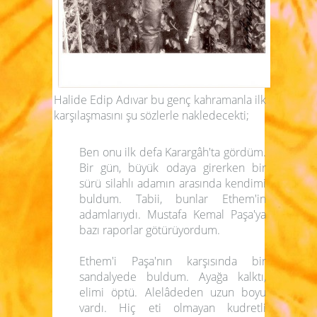
Halide Edip Adıvar bu genç kahramanla ilk
karşılaşmasını şu sözlerle nakledecekti;
Ben onu ilk defa Karargâh'ta gördüm.
Bir gün, büyük odaya girerken bir
sürü silahlı adamın arasında kendimi
buldum. Tabii, bunlar Ethem'in
adamlarıydı. Mustafa Kemal Paşa'ya
bazı raporlar götürüyordum.
Ethem'i Paşa'nın karşısında bir
sandalyede buldum. Ayağa kalktı,
elimi öptü. Alelâdeden uzun boyu
vardı. Hiç eti olmayan kudretli