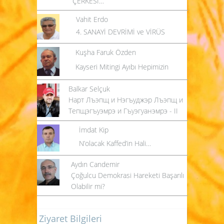
ÇERKESİ…
Vahit Erdo
4. SANAYİ DEVRİMİ ve VİRÜS
Kuşha Faruk Özden
Kayseri Mitingi Ayıbı Hepimizin
Balkar Selçuk
Нарт Лъэпщ и Нэгъуджэр Лъэпщ и
Тепщэгъуэмрэ и Гъуэгуанэмрэ - II
İmdat Kip
N’olacak Kaffed’in Hali…
Aydın Candemir
Çoğulcu Demokrasi Hareketi Başarılı
Olabilir mi?
Ziyaret Bilgileri