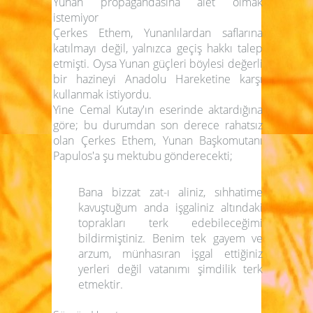
Yunan propagandasına alet olmak
istemiyor
Çerkes Ethem, Yunanlılardan saflarına
katılmayı değil, yalnızca geçiş hakkı talep
etmişti. Oysa Yunan güçleri böylesi değerli
bir hazineyi Anadolu Hareketine karşı
kullanmak istiyordu.
Yine Cemal Kutay'ın eserinde aktardığına
göre; bu durumdan son derece rahatsız
olan Çerkes Ethem, Yunan Başkomutanı
Papulos'a şu mektubu gönderecekti;
Bana bizzat zat-ı aliniz, sıhhatime
kavuştuğum anda işgaliniz altındaki
toprakları terk edebileceğimi
bildirmiştiniz. Benim tek gayem ve
arzum, münhasıran işgal ettiğiniz
yerleri değil vatanımı şimdilik terk
etmektir.