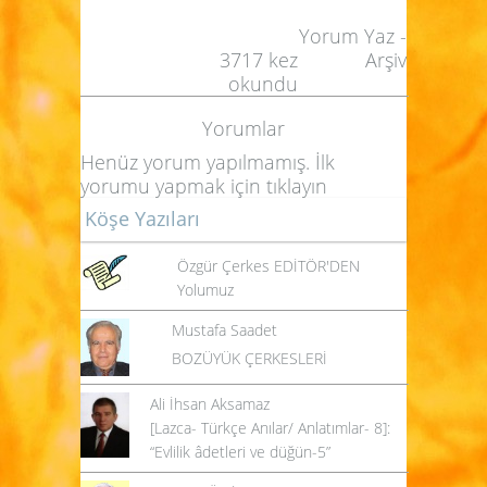
Yorum Yaz
-
3717
kez
Arşiv
okundu
Yorumlar
Henüz yorum yapılmamış. İlk
yorumu yapmak için
tıklayın
Köşe Yazıları
Özgür Çerkes EDİTÖR'DEN
Yolumuz
Mustafa Saadet
BOZÜYÜK ÇERKESLERİ
Ali İhsan Aksamaz
[Lazca- Türkçe Anılar/ Anlatımlar- 8]:
“Evlilik âdetleri ve düğün-5”