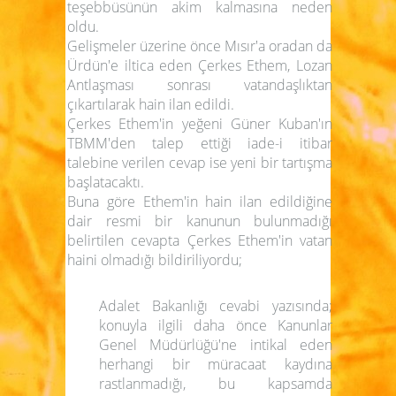
teşebbüsünün akim kalmasına neden
oldu.
Gelişmeler üzerine önce Mısır'a oradan da
Ürdün'e iltica eden Çerkes Ethem, Lozan
Antlaşması sonrası vatandaşlıktan
çıkartılarak hain ilan edildi.
Çerkes Ethem'in yeğeni Güner Kuban'ın
TBMM'den talep ettiği iade-i itibar
talebine verilen cevap ise yeni bir tartışma
başlatacaktı.
Buna göre Ethem'in hain ilan edildiğine
dair resmi bir kanunun bulunmadığı
belirtilen cevapta Çerkes Ethem'in
vatan
haini olmadığı
bildiriliyordu;
Adalet Bakanlığı cevabi yazısında;
konuyla ilgili daha önce Kanunlar
Genel Müdürlüğü'ne intikal eden
herhangi bir müracaat kaydına
rastlanmadığı, bu kapsamda