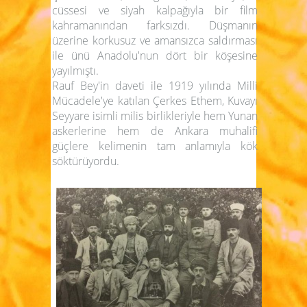
cüssesi ve siyah kalpağıyla bir film
kahramanından farksızdı. Düşmanın
üzerine korkusuz ve amansızca saldırması
ile ünü Anadolu'nun dört bir köşesine
yayılmıştı.
Rauf Bey'in daveti ile 1919 yılında Milli
Mücadele'ye katılan Çerkes Ethem, Kuvayı
Seyyare isimli milis birlikleriyle hem Yunan
askerlerine hem de Ankara muhalifi
güçlere kelimenin tam anlamıyla kök
söktürüyordu.