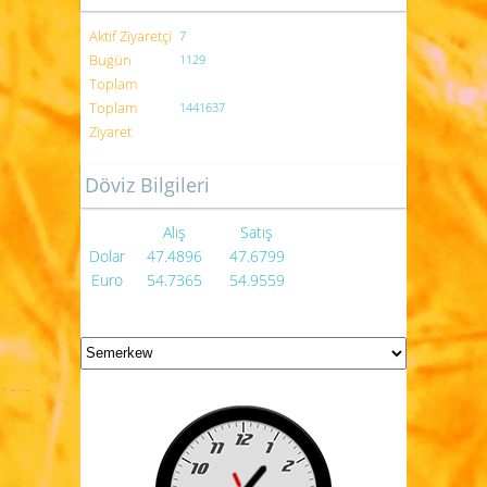
Aktif Ziyaretçi
7
Bugün
1129
Toplam
Toplam
1441637
Ziyaret
Döviz Bilgileri
Alış
Satış
Dolar
47.4896
47.6799
Euro
54.7365
54.9559