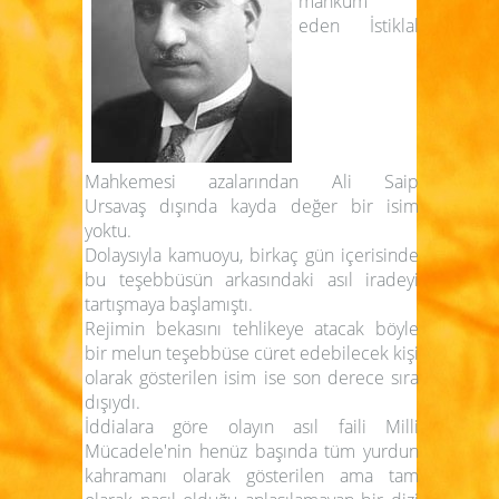
mahkûm
eden İstiklal
Mahkemesi azalarından Ali Saip
Ursavaş dışında kayda değer bir isim
yoktu.
Dolaysıyla kamuoyu, birkaç gün içerisinde
bu teşebbüsün arkasındaki asıl iradeyi
tartışmaya başlamıştı.
Rejimin bekasını tehlikeye atacak böyle
bir melun teşebbüse cüret edebilecek kişi
olarak gösterilen isim ise son derece sıra
dışıydı.
İddialara göre olayın asıl faili Milli
Mücadele'nin henüz başında tüm yurdun
kahramanı olarak gösterilen ama tam