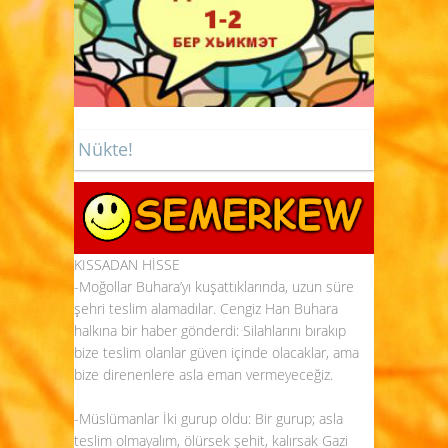
Nükte!
KISSADAN HİSSE
-Moğollar Buhara’yı kuşattıklarında, uzun süre
şehri teslim alamadılar. Cengiz Han Buhara
halkına bir haber gönderdi: Silahlarını bırakıp
bize teslim olanlar güven içinde olacaklar, ama
bize direnenlere asla eman vermeyeceğiz.
-Müslümanlar İki gurup oldu: Bir gurup; asla
teslim olmayalım, ölürsek şehit, kalırsak Gazi