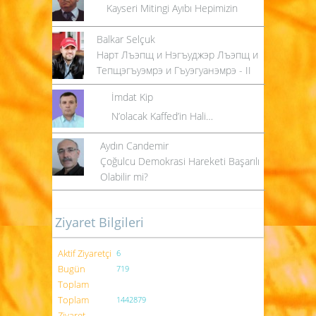
Kayseri Mitingi Ayıbı Hepimizin
Balkar Selçuk
Нарт Лъэпщ и Нэгъуджэр Лъэпщ и
Тепщэгъуэмрэ и Гъуэгуанэмрэ - II
İmdat Kip
N’olacak Kaffed’in Hali…
Aydın Candemir
Çoğulcu Demokrasi Hareketi Başarılı
Olabilir mi?
Ziyaret Bilgileri
Aktif Ziyaretçi
6
Bugün
719
Toplam
Toplam
1442879
Ziyaret