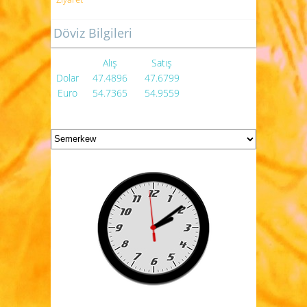
Döviz Bilgileri
Alış
Satış
Dolar
47.4896
47.6799
Euro
54.7365
54.9559