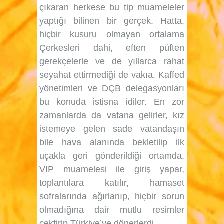
çıkaran herkese bu tip muameleler
yaptığı bilinen bir gerçek. Hatta,
hiçbir kusuru olmayan ortalama
Çerkesleri dahi, eften püften
gerekçelerle ve de yıllarca rahat
seyahat ettirmediği de vakıa. Kaffed
yönetimleri ve DÇB delegasyonları
bu konuda istisna idiler. En zor
zamanlarda da vatana gelirler, kız
istemeye gelen sade vatandaşın
bile hava alanında bekletilip ilk
uçakla geri gönderildiği ortamda,
VIP muamelesi ile giriş yapar,
toplantılara katılır, hamaset
sofralarında ağırlanıp, hiçbir sorun
olmadığına dair mutlu resimler
çektirip Türkiye’ye dönerlerdi.