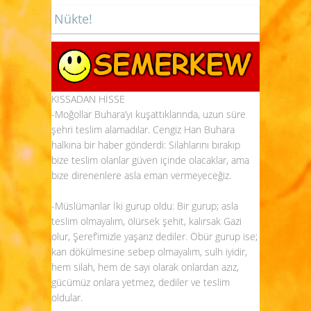
Nükte!
KISSADAN HİSSE
-Moğollar Buhara’yı kuşattıklarında, uzun süre
şehri teslim alamadılar. Cengiz Han Buhara
halkına bir haber gönderdi: Silahlarını bırakıp
bize teslim olanlar güven içinde olacaklar, ama
bize direnenlere asla eman vermeyeceğiz.
-Müslümanlar İki gurup oldu: Bir gurup; asla
teslim olmayalım, ölürsek şehit, kalırsak Gazi
olur, Şeref’imizle yaşarız dediler. Öbür gurup ise;
kan dökülmesine sebep olmayalım, sulh iyidir,
hem silah, hem de sayı olarak onlardan azız,
gücümüz onlara yetmez, dediler ve teslim
oldular.