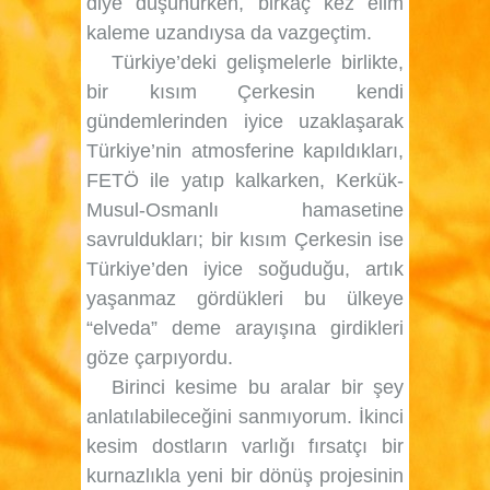
diye düşünürken, birkaç kez elim
kaleme uzandıysa da vazgeçtim.
Türkiye’deki gelişmelerle birlikte,
bir kısım Çerkesin kendi
gündemlerinden iyice uzaklaşarak
Türkiye’nin atmosferine kapıldıkları,
FETÖ ile yatıp kalkarken, Kerkük-
Musul-Osmanlı hamasetine
savruldukları; bir kısım Çerkesin ise
Türkiye’den iyice soğuduğu, artık
yaşanmaz gördükleri bu ülkeye
“elveda” deme arayışına girdikleri
göze çarpıyordu.
Birinci kesime bu aralar bir şey
anlatılabileceğini sanmıyorum. İkinci
kesim dostların varlığı fırsatçı bir
kurnazlıkla yeni bir dönüş projesinin