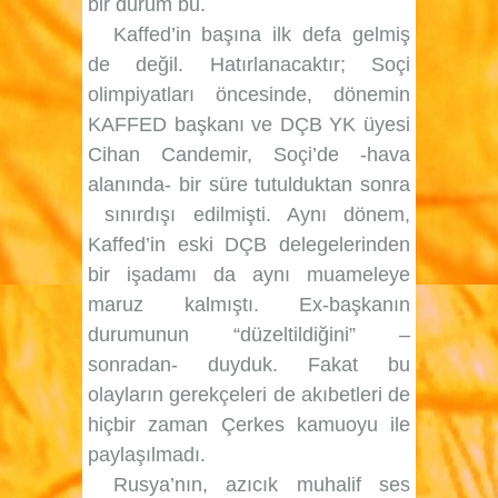
bir durum bu.
Kaffed’in başına ilk defa gelmiş
de değil. Hatırlanacaktır; Soçi
olimpiyatları öncesinde, dönemin
KAFFED başkanı ve DÇB YK üyesi
Cihan Candemir, Soçi’de -hava
alanında- bir süre tutulduktan sonra
sınırdışı edilmişti. Aynı dönem,
Kaffed’in eski DÇB delegelerinden
bir işadamı da aynı muameleye
maruz kalmıştı. Ex-başkanın
durumunun “düzeltildiğini” –
sonradan- duyduk. Fakat bu
olayların gerekçeleri de akıbetleri de
hiçbir zaman Çerkes kamuoyu ile
paylaşılmadı.
Rusya’nın, azıcık muhalif ses