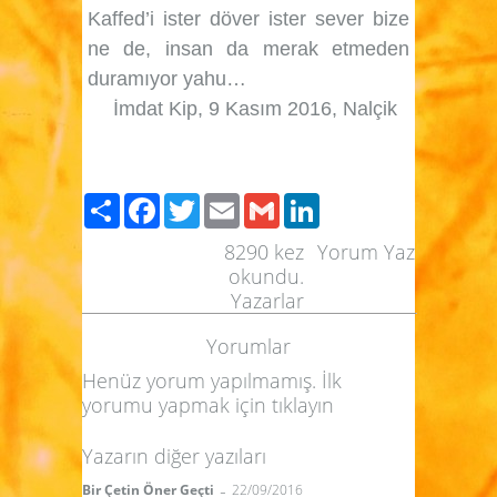
Kaffed’i ister döver ister sever bize
ne de, insan da merak etmeden
duramıyor yahu…
İmdat Kip, 9 Kasım 2016, Nalçik
Paylaş
Facebook
Twitter
Email
Gmail
LinkedIn
8290
kez
Yorum Yaz
okundu.
Yazarlar
Yorumlar
Henüz yorum yapılmamış. İlk
yorumu yapmak için
tıklayın
Yazarın diğer yazıları
-
Bir Çetin Öner Geçti
22/09/2016