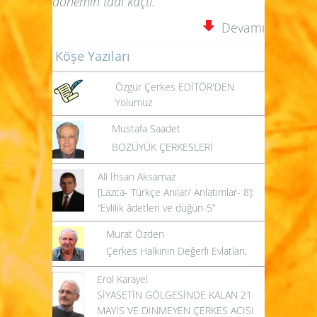
dönemin tadı kaçtı.
Devamı
Köşe Yazıları
Özgür Çerkes EDİTÖR'DEN
Yolumuz
Mustafa Saadet
BOZÜYÜK ÇERKESLERİ
Ali İhsan Aksamaz
[Lazca- Türkçe Anılar/ Anlatımlar- 8]:
“Evlilik âdetleri ve düğün-5”
Murat Özden
Çerkes Halkının Değerli Evlatları,
Erol Karayel
SİYASETİN GÖLGESİNDE KALAN 21
MAYIS VE DİNMEYEN ÇERKES ACISI