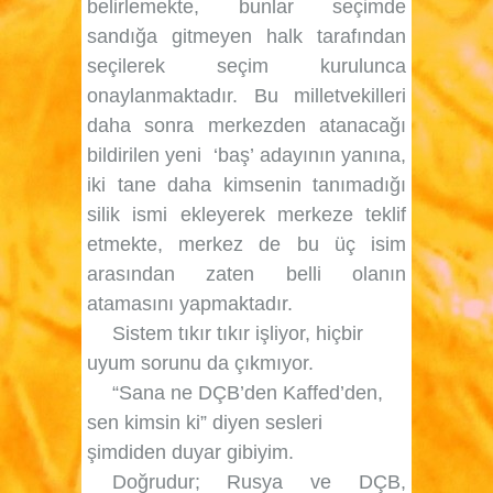
belirlemekte, bunlar seçimde
sandığa gitmeyen halk tarafından
seçilerek seçim kurulunca
onaylanmaktadır. Bu milletvekilleri
daha sonra merkezden atanacağı
bildirilen yeni
‘baş’ adayının yanına,
iki tane daha kimsenin tanımadığı
silik ismi ekleyerek merkeze teklif
etmekte, merkez de bu üç isim
arasından zaten belli olanın
atamasını yapmaktadır.
Sistem tıkır tıkır işliyor, hiçbir
uyum sorunu da çıkmıyor.
“Sana ne DÇB’den Kaffed’den,
sen kimsin ki” diyen sesleri
şimdiden duyar gibiyim.
Doğrudur; Rusya ve DÇB,