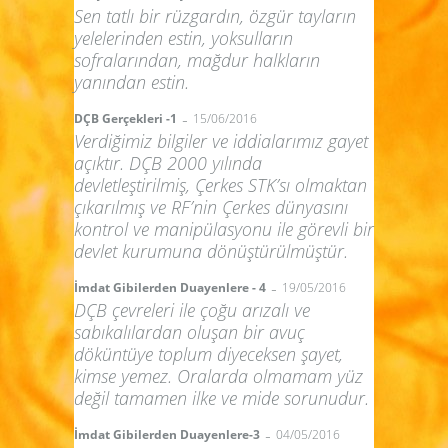
Sen tatlı bir rüzgardın, özgür tayların
yelelerinden estin, yoksulların
sofralarından, mağdur halkların
yanından estin.
-
DÇB Gerçekleri -1
15/06/2016
Verdiğimiz bilgiler ve iddialarımız gayet
açıktır. DÇB 2000 yılında
devletleştirilmiş, Çerkes STK’sı olmaktan
çıkarılmış ve RF’nin Çerkes dünyasını
kontrol ve manipülasyonu ile görevli bir
devlet kurumuna dönüştürülmüştür.
-
İmdat Gibilerden Duayenlere - 4
19/05/2016
DÇB çevreleri ile çoğu arızalı ve
sabıkalılardan oluşan bir avuç
döküntüye toplum diyeceksen şayet,
kimse yemez. Oralarda olmamam yüz
değil tamamen ilke ve mide sorunudur.
-
İmdat Gibilerden Duayenlere-3
04/05/2016