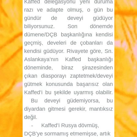
Kaffed delegasyonu yeni duruma
razı ve adapte olmuş, o gün bu
gündür de deveyi güdüyor
biliyorsunuz. Son dönemde
dümene/DÇB başkanlığına kendisi
geçmiş, develeri de çobanları da
kendisi güdüyor. Rivayete göre, Sn.
Aslankaya’nın Kaffed başkanlığı
döneminde, biraz şirazesinden
çıkan diasporayı zaptetmek/deveyi
gütmek konusunda başarısız olan
Kaffed’i bu şekilde uyarmış olabilir.
Bu deveyi güdemiyorsa, bu
diyardan gitmesi gerekir, mantıksız
değil.
-
Kaffed’i Rusya dövmüş,
DÇB’ye sormamış etmemişse, artık