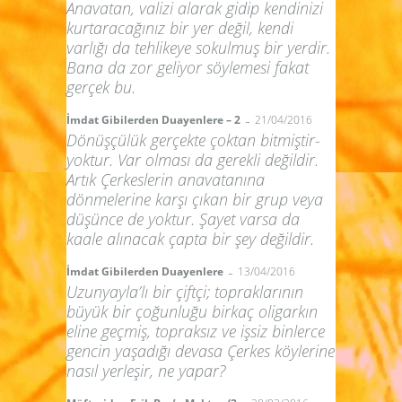
Anavatan, valizi alarak gidip kendinizi
kurtaracağınız bir yer değil, kendi
varlığı da tehlikeye sokulmuş bir yerdir.
Bana da zor geliyor söylemesi fakat
gerçek bu.
-
İmdat Gibilerden Duayenlere – 2
21/04/2016
Dönüşçülük gerçekte çoktan bitmiştir-
yoktur. Var olması da gerekli değildir.
Artık Çerkeslerin anavatanına
dönmelerine karşı çıkan bir grup veya
düşünce de yoktur. Şayet varsa da
kaale alınacak çapta bir şey değildir.
-
İmdat Gibilerden Duayenlere
13/04/2016
Uzunyayla’lı bir çiftçi; topraklarının
büyük bir çoğunluğu birkaç oligarkın
eline geçmiş, topraksız ve işsiz binlerce
gencin yaşadığı devasa Çerkes köylerine
nasıl yerleşir, ne yapar?