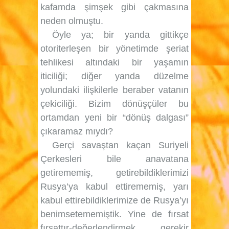
kafamda şimşek gibi çakmasına
neden olmuştu.
Öyle ya; bir yanda gittikçe
otoriterleşen bir yönetimde şeriat
tehlikesi altındaki bir yaşamın
iticiliği; diğer yanda düzelme
yolundaki ilişkilerle beraber vatanın
çekiciliği. Bizim dönüşçüler bu
ortamdan yeni bir “dönüş dalgası”
çıkaramaz mıydı?
Gerçi savaştan kaçan Suriyeli
Çerkesleri bile anavatana
getirememiş, getirebildiklerimizi
Rusya’ya kabul ettirememiş, yarı
kabul ettirebildiklerimize de Rusya’yı
benimsetememiştik. Yine de fırsat
fırsattır-değerlendirmek gerekir