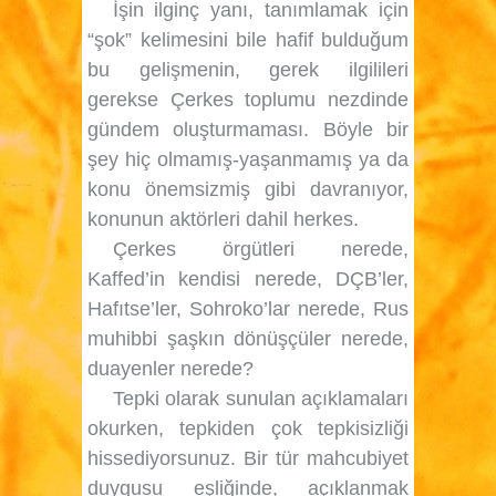
İşin ilginç yanı, tanımlamak için
“şok” kelimesini bile hafif bulduğum
bu gelişmenin, gerek ilgilileri
gerekse Çerkes toplumu nezdinde
gündem oluşturmaması. Böyle bir
şey hiç olmamış-yaşanmamış ya da
konu önemsizmiş gibi davranıyor,
konunun aktörleri dahil herkes.
Çerkes örgütleri nerede,
Kaffed’in kendisi nerede, DÇB’ler,
Hafıtse’ler, Sohroko’lar nerede, Rus
muhibbi şaşkın dönüşçüler nerede,
duayenler nerede?
Tepki olarak sunulan açıklamaları
okurken, tepkiden çok tepkisizliği
hissediyorsunuz. Bir tür mahcubiyet
duygusu eşliğinde, açıklanmak