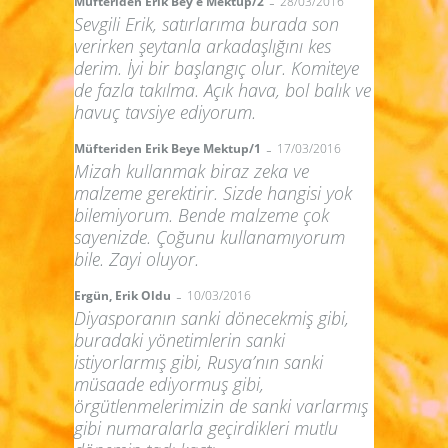
-
Müfteriden Erik Bey’e Mektup/2
28/03/2016
Sevgili Erik, satırlarıma burada son
verirken şeytanla arkadaşlığını kes
derim. İyi bir başlangıç olur. Komiteye
de fazla takılma. Açık hava, bol balık ve
havuç tavsiye ediyorum.
-
Müfteriden Erik Beye Mektup/1
17/03/2016
Mizah kullanmak biraz zeka ve
malzeme gerektirir. Sizde hangisi yok
bilemiyorum. Bende malzeme çok
sayenizde. Çoğunu kullanamıyorum
bile. Zayi oluyor.
-
Ergün, Erik Oldu
10/03/2016
Diyasporanın sanki dönecekmiş gibi,
buradaki yönetimlerin sanki
istiyorlarmış gibi, Rusya’nın sanki
müsaade ediyormuş gibi,
örgütlenmelerimizin de sanki varlarmış
gibi numaralarla geçirdikleri mutlu