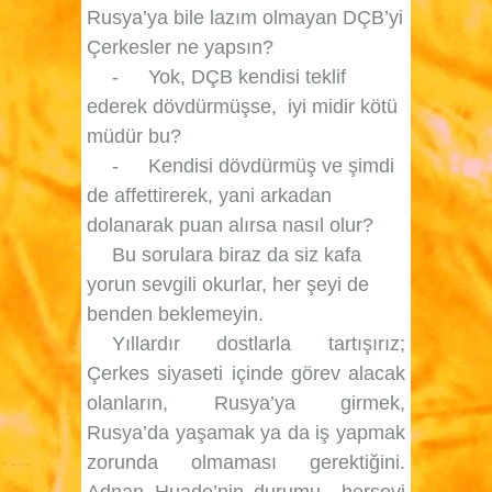
Rusya’ya bile lazım olmayan DÇB’yi
Çerkesler ne yapsın?
-
Yok, DÇB kendisi teklif
ederek dövdürmüşse,
iyi midir kötü
müdür bu?
-
Kendisi dövdürmüş ve şimdi
de affettirerek, yani arkadan
dolanarak puan alırsa nasıl olur?
Bu sorulara biraz da siz kafa
yorun sevgili okurlar, her şeyi de
benden beklemeyin.
Yıllardır dostlarla tartışırız;
Çerkes siyaseti içinde görev alacak
olanların, Rusya’ya girmek,
Rusya’da yaşamak ya da iş yapmak
zorunda olmaması gerektiğini.
Adnan Huade’nin durumu
herşeyi