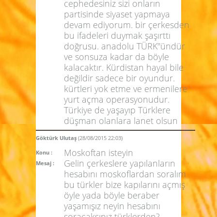
cephedesiniz sizi onların
partisinde siyaset yapmaya
devam ediyorum. bir çerkesden
bu ifadeleri duymak şaşırttı
doğrusu. anadolu TÜRK''ündür
ve sonsuza kadar da böyle
kalacaktır. Kürdistan hayal bile
değildir sadece bir oyundur.
kürtleri yok etme ve ermenilere
yurt açma operasyonudur.
Türkiye de yaşayıp Türklere
düşman olanlara lanet olsun
Göktürk Ulutaş
(28/08/2015 22:03)
Moskoftan isteyin
Konu :
Gelin çerkeslere yapılanların
Mesaj :
hesabını moskoflardan soralım
bu türkler bize kapılarını açmış
öyle yada böyle beraber
yaşamışız neyin hesabını
soracaksınız türklerden?