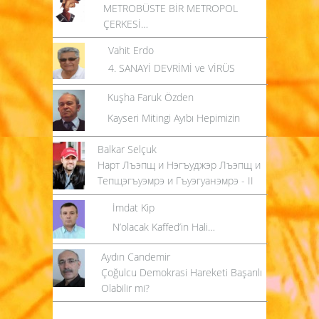
METROBÜSTE BİR METROPOL
ÇERKESİ…
Vahit Erdo
4. SANAYİ DEVRİMİ ve VİRÜS
Kuşha Faruk Özden
Kayseri Mitingi Ayıbı Hepimizin
Balkar Selçuk
Нарт Лъэпщ и Нэгъуджэр Лъэпщ и
Тепщэгъуэмрэ и Гъуэгуанэмрэ - II
İmdat Kip
N’olacak Kaffed’in Hali…
Aydın Candemir
Çoğulcu Demokrasi Hareketi Başarılı
Olabilir mi?