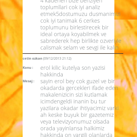
4 kaderleri bize benziyen
toplumllari cok iyi analiz
etmek5dostumuzu dusmanimizi
cok iyi tanimak 6 cerkes
toplumunu birlestirecek bir
ideal ortaya koyabilmek ve
sabrederek hep birlikte ozveriyle
calismak selam ve sevgi ile kalin
cetin ozkan
(09/12/2013 21:12)
erol kilic kutelya son yazisi
Konu :
hakkinda
sayin erol bey cok guzel ve bir
Mesaj :
okadarda gercekleri ifade eden
makalenizicin sizi kutlamak
icimdengeldi inanin bu tur
yazilara okadar ihtiyacimiz varki
ah keske buyuk bir gazetemiz
veya televizyonumuz olsada
orada yayinlansa halkimiz
hakkinda on yargili olanlarda