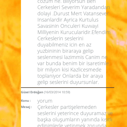
cozum ne. Biliyorsun Ben
Cerkesleri Severim Yaradandan
dolayi .Durust Mert Vatansever
Insanlardir Ayrica Kurtulus
Savasinin Onculeri Kuvvayi
Milliyenin Kurucularidir.Efendim
Cerkeslerin seslerini
duyabilmeniz icin en az
yuzbininin biraraya gelip
seslenmesi lazimmis Canim ne
var bunda benim bir isaretimle
bir milyon kisi Kazlicesmede
toplaniyor Onlarda bir araya
gelip seslerini duyursunlar.
Güsel Erdoğan
(16/03/2014 10:59)
yorum
Konu :
Çerkesler partişelemeden
Mesaj :
seslerini yeterince duyuramaz ve
başka oluşumların yanında kısıtlı
edinimlerle yetinmek zorunda