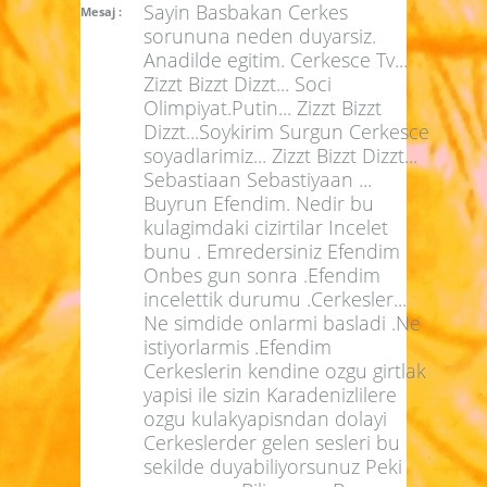
Sayin Basbakan Cerkes
Mesaj :
sorununa neden duyarsiz.
Anadilde egitim. Cerkesce Tv...
Zizzt Bizzt Dizzt... Soci
Olimpiyat.Putin... Zizzt Bizzt
Dizzt...Soykirim Surgun Cerkesce
soyadlarimiz... Zizzt Bizzt Dizzt...
Sebastiaan Sebastiyaan ...
Buyrun Efendim. Nedir bu
kulagimdaki cizirtilar Incelet
bunu . Emredersiniz Efendim
Onbes gun sonra .Efendim
incelettik durumu .Cerkesler...
Ne simdide onlarmi basladi .Ne
istiyorlarmis .Efendim
Cerkeslerin kendine ozgu girtlak
yapisi ile sizin Karadenizlilere
ozgu kulakyapisndan dolayi
Cerkeslerder gelen sesleri bu
sekilde duyabiliyorsunuz Peki