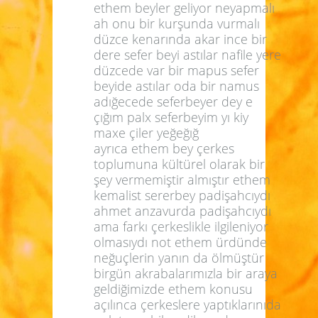
ethem beyler geliyor neyapmalı
ah onu bir kurşunda vurmalı
düzce kenarında akar ince bir
dere sefer beyi astılar nafile yere
düzcede var bir mapus sefer
beyide astılar oda bir namus
adığecede seferbeyer dey e
çığım palx seferbeyim yı kiy
maxe çiler yeğeğığ
ayrıca ethem bey çerkes
toplumuna kültürel olarak bir
şey vermemiştir almıştır ethem
kemalist sererbey padişahcıydı
ahmet anzavurda padişahcıydı
ama farkı çerkeslikle ilgileniyor
olmasıydı not ethem ürdünde
neğuçlerin yanın da ölmüştür
birgün akrabalarımızla bir araya
geldiğimizde ethem konusu
açılınca çerkeslere yaptıklarınıda