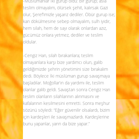
-Müslümanlar İki gurup oldu: Bir gurup; asla
teslim olmayalım, ölürsek şehit, kalırsak Gazi
olur, Şeref’imizle yaşarız dediler. Öbür gurup ise;
kan dökülmesine sebep olmayalım, sulh iyidir,
hem silah, hem de sayı olarak onlardan azız,
gücümüz onlara yetmez, dediler ve teslim
oldular.
-Cengiz Han, silah bırakanlara; teslim
olmayanlara karşı bize yardımcı olun, galib
geldiğimizde şehrin yönetimini size bırakalım
dedi. Böylece İki müslüman gurup savaşmaya
başladılar. Moğollar’ın da yardımı ile, teslim
olanlar galib geldi. Savaştan sonra Cengiz Han
teslim olanların silahlarının alınmasını ve
kafalarının kesilmesini emretti. Sonra meşhur
sözünü söyledi: “Eğer güvenilir olsalardı, bizim
için kardeşleri ile savaşmazlardı. Kardeşlerine
bunu yapanlar, yarın da bize yapar.”