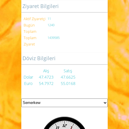
Ziyaret Bilgileri
Aktif Ziyaretçi
11
Bugün
1240
Toplam
Toplam
1439585
Ziyaret
Döviz Bilgileri
Alış
Satış
Dolar
47.4723
47.6625
Euro
54.7972
55.0168