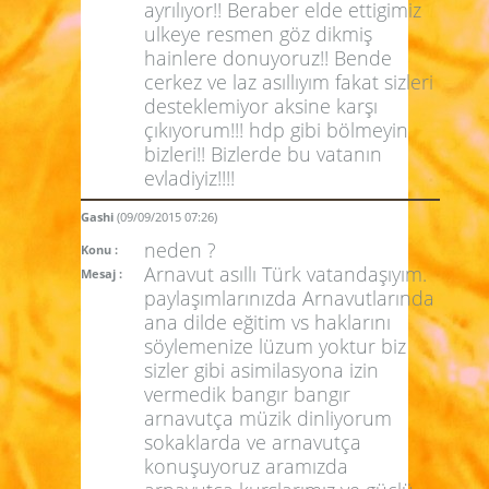
ayrılıyor!! Beraber elde ettigimiz
ulkeye resmen göz dikmiş
hainlere donuyoruz!! Bende
cerkez ve laz asıllıyım fakat sizleri
desteklemiyor aksine karşı
çıkıyorum!!! hdp gibi bölmeyin
bizleri!! Bizlerde bu vatanın
evladiyiz!!!!
Gashi
(09/09/2015 07:26)
neden ?
Konu :
Arnavut asıllı Türk vatandaşıyım.
Mesaj :
paylaşımlarınızda Arnavutlarında
ana dilde eğitim vs haklarını
söylemenize lüzum yoktur biz
sizler gibi asimilasyona izin
vermedik bangır bangır
arnavutça müzik dinliyorum
sokaklarda ve arnavutça
konuşuyoruz aramızda