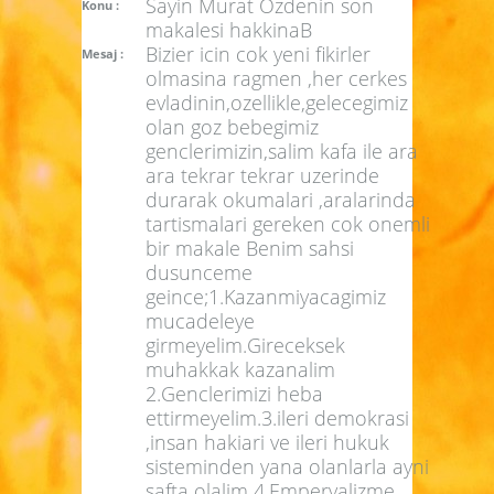
Sayin Murat Ozdenin son
Konu :
makalesi hakkinaB
Bizier icin cok yeni fikirler
Mesaj :
olmasina ragmen ,her cerkes
evladinin,ozellikle,gelecegimiz
olan goz bebegimiz
genclerimizin,salim kafa ile ara
ara tekrar tekrar uzerinde
durarak okumalari ,aralarinda
tartismalari gereken cok onemli
bir makale Benim sahsi
dusunceme
geince;1.Kazanmiyacagimiz
mucadeleye
girmeyelim.Gireceksek
muhakkak kazanalim
2.Genclerimizi heba
ettirmeyelim.3.ileri demokrasi
,insan hakiari ve ileri hukuk
sisteminden yana olanlarla ayni
safta olalim 4.Emperyalizme