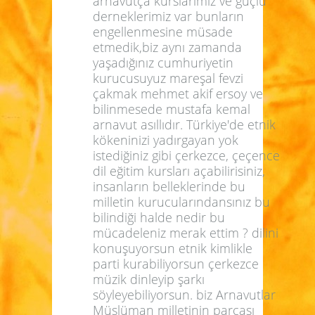
arnavutça kurslarımız ve güçlü
derneklerimiz var bunların
engellenmesine müsade
etmedik,biz aynı zamanda
yaşadığınız cumhuriyetin
kurucusuyuz mareşal fevzi
çakmak mehmet akif ersoy ve
bilinmesede mustafa kemal
arnavut asıllıdır. Türkiye'de etnik
kökeninizi yadırgayan yok
istediğiniz gibi çerkezce, çeçence
dil eğitim kursları açabilirisiniz,
insanların belleklerinde bu
milletin kurucularındansınız bu
bilindiği halde nedir bu
mücadeleniz merak ettim ? dilini
konuşuyorsun etnik kimlikle
parti kurabiliyorsun çerkezce
müzik dinleyip şarkı
söyleyebiliyorsun. biz Arnavutlar
Müslüman milletinin parçası