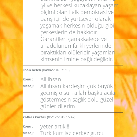
iyi ve herkesi kucaklayan yaşam
biçimi olan Laik demokrasi ve
barış içinde yurtsever olarak
yaşamak herkesin olduğu gibi
çerkeslerin de hakkıdır.
Garantileri çanakkalede ve
anadolunun farklı yerlerinde
bıraktıkları ölüleridir yaşamları
kimsenin iznine bağlı değildir.
ilhan belek
(04/04/2016 21:13)
Ali ihsan
Konu :
Ali ıhsan kardeşim çok büyük
Mesaj :
geçmiş olsun allah başka acılar
göstermesin sağlık dolu güzel
günler dilerim.
kafkas kartalı
(05/12/2015 15:47)
yeter artık!!!
Konu :
Turk kurt laz cerkez gurcu
Mesaj :