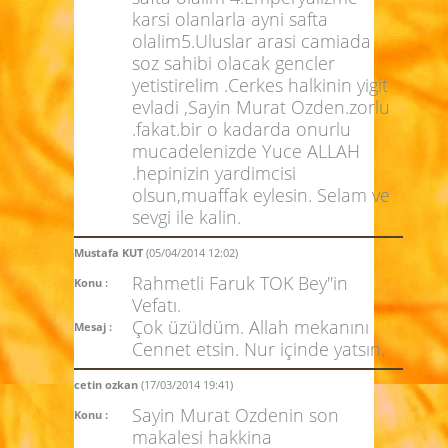
karsi olanlarla ayni safta
olalim5.Uluslar arasi camiada
soz sahibi olacak gencler
yetistirelim .Cerkes halkinin yigit
evladi ,Sayin Murat Ozden.zorlu
.fakat.bir o kadarda onurlu
mucadelenizde Yuce ALLAH
.hepinizin yardimcisi
olsun,muaffak eylesin. Selam ve
sevgi ile kalin.
Mustafa KUT
(05/04/2014 12:02)
Rahmetli Faruk TOK Bey''in
Konu :
Vefatı.
Çok üzüldüm. Allah mekanını
Mesaj :
Cennet etsin. Nur içinde yatsın.
cetin ozkan
(17/03/2014 19:41)
Sayin Murat Ozdenin son
Konu :
makalesi hakkina