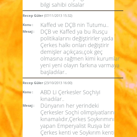
bilgi sahibi olsalar
Recep Güler
(07/11/2013 15:32)
Kaffed ve DÇB nin Tutumu..
Konu :
DÇB ve Kaffed ya bu Rusçu
Mesaj :
politikalarını değiştirirler yada
Çerkes halkı onları değiştirir
demişler açıkçası,çok geç
olmasına rağmen kimi kurumlar
yeni yeni olayın farkına varmaya
başladılar..
Recep Güler
(23/10/2013 16:00)
ABD Li Çerkesler Soçhiyi
Konu :
kınadılar..
Dünyanın her yerindeki
Mesaj :
Çerkesler Soçhi olimpiyatlarını
kınamalıdır,Çerkes Soykırımını
yapan Emperyalist Rusya bir
Çerkes kenti ve Soykırım kenti