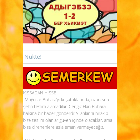
Nükte!
KISSADAN HİSSE
-Moğollar Buhara’yı kuşattıklarında, uzun süre
şehri teslim alamadılar. Cengiz Han Buhara
halkına bir haber gönderdi: Silahlarını bırakıp
bize teslim olanlar güven içinde olacaklar, ama
bize direnenlere asla eman vermeyeceğiz.