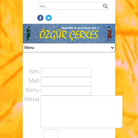
İsim
Mail
Konu
Mesaj