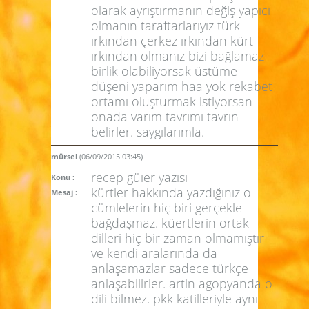
olarak ayrıştırmanın değiş yapıcı
olmanın taraftarlarıyız türk
ırkından çerkez ırkından kürt
ırkından olmanız bizi bağlamaz
birlik olabiliyorsak üstüme
düşeni yaparım haa yok rekabet
ortamı oluşturmak istiyorsan
onada varım tavrımı tavrın
belirler. saygılarımla.
mürsel
(06/09/2015 03:45)
recep güıer yazısı
Konu :
kürtler hakkında yazdığınız o
Mesaj :
cümlelerin hiç biri gerçekle
bağdaşmaz. küertlerin ortak
dilleri hiç bir zaman olmamıştır
ve kendi aralarında da
anlaşamazlar sadece türkçe
anlaşabilirler. artin agopyanda o
dili bilmez. pkk katilleriyle aynı