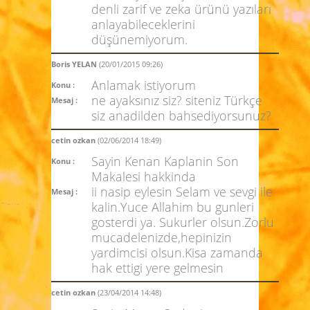
denli zarif ve zeka ürünü yazıları
anlayabileceklerini
düşünemiyorum.
Boris YELAN
(20/01/2015 09:26)
Anlamak istiyorum
Konu :
ne ayaksınız siz? siteniz Türkçe
Mesaj :
siz anadilden bahsediyorsunuz?
cetin ozkan
(02/06/2014 18:49)
Sayin Kenan Kaplanin Son
Konu :
Makalesi hakkinda
ii nasip eylesin Selam ve sevgi ile
Mesaj :
kalin.Yuce Allahim bu gunleri
gosterdi ya. Sukurler olsun.Zorlu
mucadelenizde,hepinizin
yardimcisi olsun.Kisa zamanda
hak ettigi yere gelmesin
cetin ozkan
(23/04/2014 14:48)