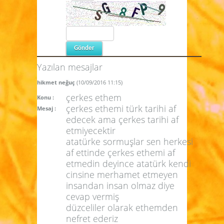
Yazılan mesajlar
hikmet neğuç
(10/09/2016 11:15)
çerkes ethem
Konu :
çerkes ethemi türk tarihi af
Mesaj :
edecek ama çerkes tarihi af
etmiyecektir
atatürke sormuşlar sen herkesi
af ettinde çerkes ethemi af
etmedin deyince atatürk kendi
cinsine merhamet etmeyen
insandan insan olmaz diye
cevap vermiş
düzceliler olarak ethemden
nefret ederiz