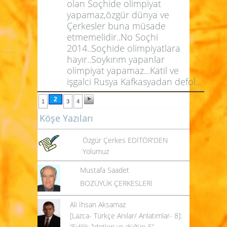
olan Soçhide olimpiyat
yapamaz,özgür dünya ve
Çerkesler buna müsade
etmemelidir..No Soçhi
2014..Soçhide olimpiyatlara
hayır..Soykırım yapanlar
olimpiyat yapamaz...Katil ve
işgalci Rusya Kafkasyadan defol...
2
1
3
4
Köşe Yazıları
Özgür Çerkes EDİTÖR'DEN
Yolumuz
Mustafa Saadet
BOZÜYÜK ÇERKESLERİ
Ali İhsan Aksamaz
[Lazca- Türkçe Anılar/ Anlatımlar- 8]:
“Evlilik âdetleri ve düğün-5”