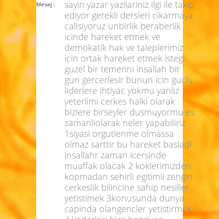
sayin yazar yazilariniz ilgi ile takip
Mesaj :
ediyor gerekli dersleri cikarmaya
calisiyoruz unbirlik beraberlik
icinde hareket etmek ve
demokatik hak ve taleplerimiz
icin ortak hareket etmek istegi
guzel bir temenni insallah bir
gun gercerlesir bunun icin guclu
liderlere ihtiyac yokmu yanliz
yeterlimi cerkes halki olarak
bizlere birseyler dusmuyormu es
zamanliolarak neler yapabiliriz
1siyasi orgutlenme olmassa
olmaz sarttir bu hareket basladi
insallahr zaman icersinde
muaffak olacak 2 koklerimizden
kopmadan sehirli egitimli zengin
cerkeslik bilincine sahip nesiller
yetistimek 3konusunda dunya
capinda olangencler yetistirmek