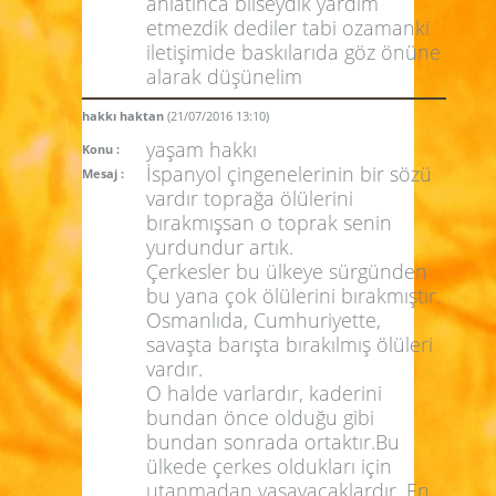
anlatınca bilseydik yardım
etmezdik dediler tabi ozamanki
iletişimide baskılarıda göz önüne
alarak düşünelim
hakkı haktan
(21/07/2016 13:10)
yaşam hakkı
Konu :
İspanyol çingenelerinin bir sözü
Mesaj :
vardır toprağa ölülerini
bırakmışsan o toprak senin
yurdundur artık.
Çerkesler bu ülkeye sürgünden
bu yana çok ölülerini bırakmıştır.
Osmanlıda, Cumhuriyette,
savaşta barışta bırakılmış ölüleri
vardır.
O halde varlardır, kaderini
bundan önce olduğu gibi
bundan sonrada ortaktır.Bu
ülkede çerkes oldukları için
utanmadan yaşayacaklardır. En