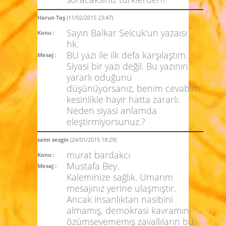
Harun Taş
(11/02/2015 23:47)
Sayın Balkar Selcuk'un yazaısı
Konu :
hk.
BU yazı ile ilk defa karşılaştım.
Mesaj :
Siyasi bir yazı değil. Bu yazının
yararlı oduğunu
düşünüyorsanız, benim cevabım
kesinlikle hayır hatta zararlı.
Neden siyasi anlamda
eleştirmiyorsunuz.?
saim sezgin
(24/01/2015 18:29)
murat bardakcı
Konu :
Mustafa Bey.
Mesaj :
Kaleminize sağlık. Umarım
mesajınız yerine ulaşmıştır.
Ancak insanlıktan nasibini
almamış, demokrasi kavramını
özümseyememış zavallıların bu