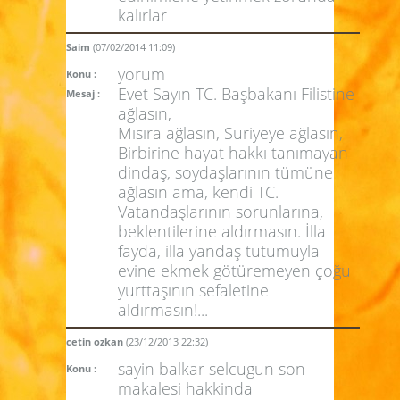
kalırlar
Saim
(07/02/2014 11:09)
yorum
Konu :
Evet Sayın TC. Başbakanı Filistine
Mesaj :
ağlasın,
Mısıra ağlasın, Suriyeye ağlasın,
Birbirine hayat hakkı tanımayan
dindaş, soydaşlarının tümüne
ağlasın ama, kendi TC.
Vatandaşlarının sorunlarına,
beklentilerine aldırmasın. İlla
fayda, illa yandaş tutumuyla
evine ekmek götüremeyen çoğu
yurttaşının sefaletine
aldırmasın!...
cetin ozkan
(23/12/2013 22:32)
sayin balkar selcugun son
Konu :
makalesi hakkinda