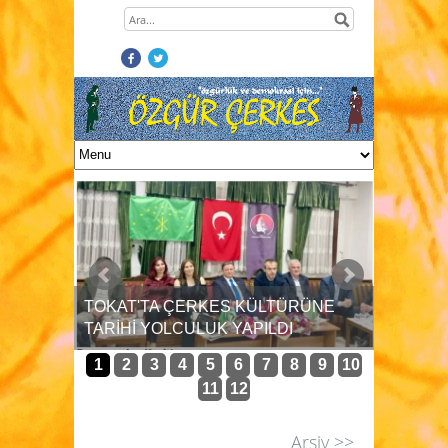
ÖZTAYLAN’DAN AÇIKLAMA:
”ÇERKES KARDEŞLERİMİ ÜZMEK
ÇERKES
RÜNE
GİBİ BİR NİYETİM OLAMAZ”
ÖZTAYL
1
2
3
4
5
6
7
8
9
10
11
12
Arşiv >>