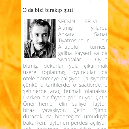
O da bizi bırakıp gitti
SEÇKİN SELVİ -
Altmışlı yıllarda
Ankara Sanat
Tiyatrosu’nun bir
Anadolu turnesi,
galiba Kayseri ya da
Sivas’talar. Oyun
bitmiş, dekorlar yola çıkarılmak
üzere toplanmış, oyuncular da
otele dönmeye çalışıyor. Çalışıyorlar
çünkü o tarihlerde, o saatlerde, o
şehirlerde araç bulmak olanaksız.
Derken bir fayton görünüyor. Çetin
Öner hemen elini sallıyor, fayton
biraz yavaşlıyor. Çetin “Şimdi
duracak da bineceğim” umuduyla
bakarken, faytonun perdesi açılıyor,
çok kocaman palabıyıkları olan,