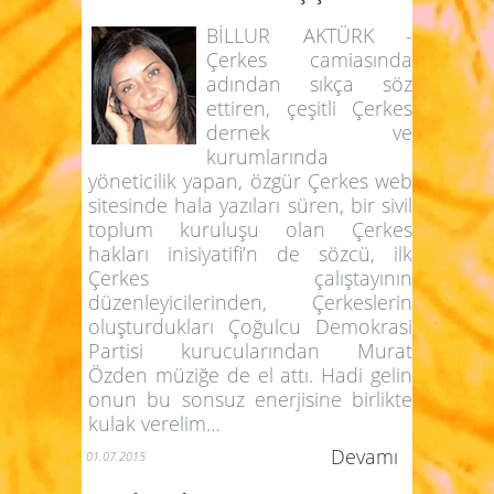
BİLLUR AKTÜRK -
Çerkes camiasında
adından sıkça söz
ettiren, çeşitli Çerkes
dernek ve
kurumlarında
yöneticilik yapan, özgür Çerkes web
sitesinde hala yazıları süren, bir sivil
toplum kuruluşu olan Çerkes
hakları inisiyatifi’n de sözcü, ilk
Çerkes çalıştayının
düzenleyicilerinden, Çerkeslerin
oluşturdukları Çoğulcu Demokrasi
Partisi kurucularından Murat
Özden müziğe de el attı. Hadi gelin
onun bu sonsuz enerjisine birlikte
kulak verelim…
Devamı
01.07.2015