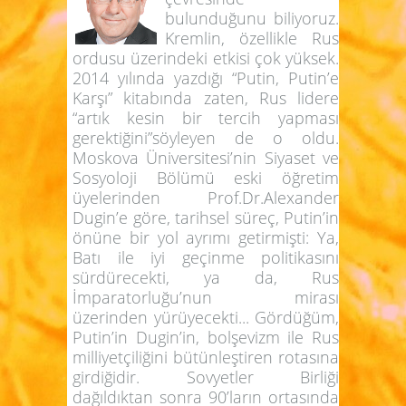
bulunduğunu biliyoruz.
Kremlin, özellikle Rus
ordusu üzerindeki etkisi çok yüksek.
2014 yılında yazdığı “Putin, Putin’e
Karşı” kitabında zaten, Rus lidere
“artık kesin bir tercih yapması
gerektiğini”söyleyen de o oldu.
Moskova Üniversitesi’nin Siyaset ve
Sosyoloji Bölümü eski öğretim
üyelerinden Prof.Dr.Alexander
Dugin’e göre, tarihsel süreç, Putin’in
önüne bir yol ayrımı getirmişti: Ya,
Batı ile iyi geçinme politikasını
sürdürecekti, ya da, Rus
İmparatorluğu’nun mirası
üzerinden yürüyecekti... Gördüğüm,
Putin’in Dugin’in, bolşevizm ile Rus
milliyetçiliğini bütünleştiren rotasına
girdiğidir. Sovyetler Birliği
dağıldıktan sonra 90’ların ortasında