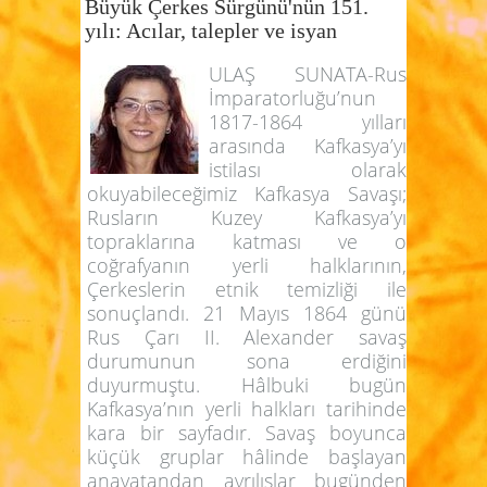
Büyük Çerkes Sürgünü'nün 151.
yılı: Acılar, talepler ve isyan
ULAŞ SUNATA-Rus
İmparatorluğu’nun
1817-1864 yılları
arasında Kafkasya’yı
istilası olarak
okuyabileceğimiz Kafkasya Savaşı;
Rusların Kuzey Kafkasya’yı
topraklarına katması ve o
coğrafyanın yerli halklarının,
Çerkeslerin etnik temizliği ile
sonuçlandı. 21 Mayıs 1864 günü
Rus Çarı II. Alexander savaş
durumunun sona erdiğini
duyurmuştu. Hâlbuki bugün
Kafkasya’nın yerli halkları tarihinde
kara bir sayfadır. Savaş boyunca
küçük gruplar hâlinde başlayan
anavatandan ayrılışlar bugünden