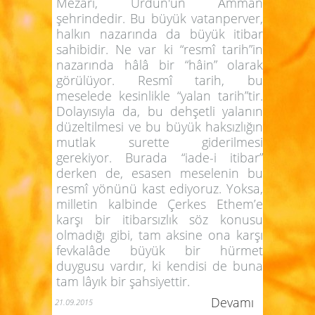
Mezarı, Ürdün'ün Amman
şehrindedir. Bu büyük vatanperver,
halkın nazarında da büyük itibar
sahibidir. Ne var ki “resmî tarih”in
nazarında hâlâ bir “hâin” olarak
görülüyor. Resmî tarih, bu
meselede kesinlikle “yalan tarih”tir.
Dolayısıyla da, bu dehşetli yalanın
düzeltilmesi ve bu büyük haksızlığın
mutlak surette giderilmesi
gerekiyor. Burada “iade-i itibar”
derken de, esasen meselenin bu
resmî yönünü kast ediyoruz. Yoksa,
milletin kalbinde Çerkes Ethem’e
karşı bir itibarsızlık söz konusu
olmadığı gibi, tam aksine ona karşı
fevkalâde büyük bir hürmet
duygusu vardır, ki kendisi de buna
tam lâyık bir şahsiyettir.
Devamı
21.09.2015