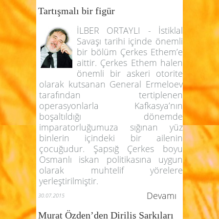
Tartışmalı bir figür
İLBER ORTAYLI - İstiklal
Savaşı tarihi içinde önemli
bir bölüm Çerkes Ethem’e
aittir. Çerkes Ethem halen
önemli bir askeri otorite
olarak kutsanan General Ermeloev
tarafından tertiplenen
operasyonlarla Kafkasya’nın
boşaltıldığı dönemde
imparatorluğumuza sığınan yüz
binlerin içindeki bir ailenin
çocuğudur. Şapsığ Çerkes boyu
Osmanlı iskan politikasına uygun
olarak muhtelif yörelere
yerleştirilmiştir.
Devamı
30.07.2015
Murat Özden’den Diriliş Şarkıları