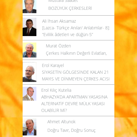
BOZÜYÜK ÇERKESLERİ
Ali İhsan Aksamaz
[Lazca- Türkçe Anılar/ Anlatımlar- 8]:
“Evlilik âdetleri ve düğün-5”
Murat Özden
Çerkes Halkının Değerli Evlatları,
Erol Karayel
SİYASETİN GÖLGESİNDE KALAN 21
MAYIS VE DİNMEYEN ÇERKES ACISI
Erol Kılıç Kutelia
ABHAZYA’DA APARTMAN YASASINA
ALTERNATİF DEVRE MÜLK YASASI
OLABİLİR Mİ?
Ahmet Altunok
Doğru Tavır, Doğru Sonuç