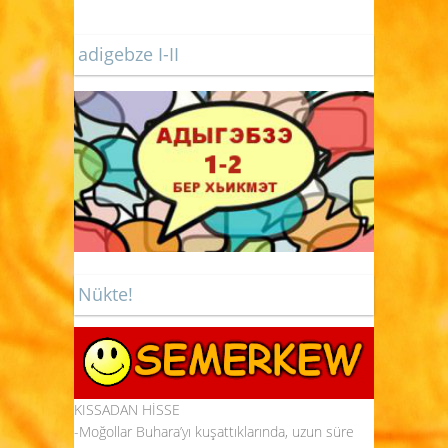
adigebze I-II
Nükte!
KISSADAN HİSSE
-Moğollar Buhara’yı kuşattıklarında, uzun süre