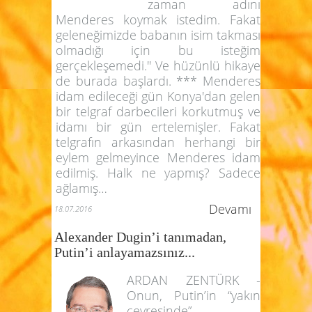
zaman adını
Menderes koymak istedim. Fakat
geleneğimizde babanın isim takması
olmadığı için bu isteğim
gerçekleşemedi.'' Ve hüzünlü hikaye
de burada başlardı. *** Menderes
idam edileceği gün Konya'dan gelen
bir telgraf darbecileri korkutmuş ve
idamı bir gün ertelemişler. Fakat
telgrafın arkasından herhangi bir
eylem gelmeyince Menderes idam
edilmiş. Halk ne yapmış? Sadece
ağlamış…
Devamı
18.07.2016
Alexander Dugin’i tanımadan,
Putin’i anlayamazsınız...
ARDAN ZENTÜRK -
Onun, Putin’in “yakın
çevresinde”