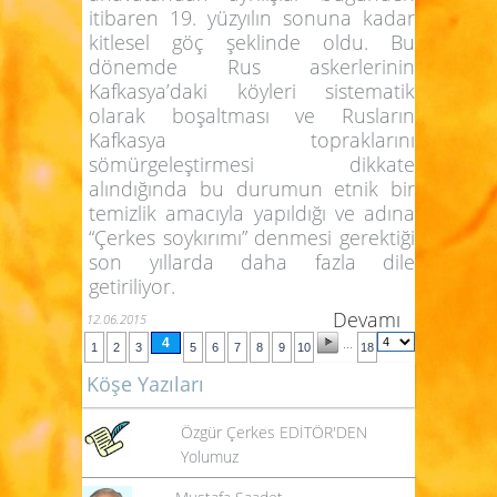
itibaren 19. yüzyılın sonuna kadar
kitlesel göç şeklinde oldu. Bu
dönemde Rus askerlerinin
Kafkasya’daki köyleri sistematik
olarak boşaltması ve Rusların
Kafkasya topraklarını
sömürgeleştirmesi dikkate
alındığında bu durumun etnik bir
temizlik amacıyla yapıldığı ve adına
“Çerkes soykırımı” denmesi gerektiği
son yıllarda daha fazla dile
getiriliyor.
Devamı
12.06.2015
4
...
1
2
3
5
6
7
8
9
10
18
Köşe Yazıları
Özgür Çerkes EDİTÖR'DEN
Yolumuz
Mustafa Saadet