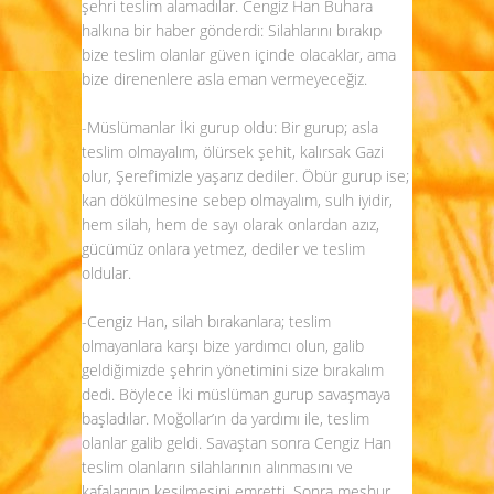
şehri teslim alamadılar. Cengiz Han Buhara
halkına bir haber gönderdi: Silahlarını bırakıp
bize teslim olanlar güven içinde olacaklar, ama
bize direnenlere asla eman vermeyeceğiz.
-Müslümanlar İki gurup oldu: Bir gurup; asla
teslim olmayalım, ölürsek şehit, kalırsak Gazi
olur, Şeref’imizle yaşarız dediler. Öbür gurup ise;
kan dökülmesine sebep olmayalım, sulh iyidir,
hem silah, hem de sayı olarak onlardan azız,
gücümüz onlara yetmez, dediler ve teslim
oldular.
-Cengiz Han, silah bırakanlara; teslim
olmayanlara karşı bize yardımcı olun, galib
geldiğimizde şehrin yönetimini size bırakalım
dedi. Böylece İki müslüman gurup savaşmaya
başladılar. Moğollar’ın da yardımı ile, teslim
olanlar galib geldi. Savaştan sonra Cengiz Han
teslim olanların silahlarının alınmasını ve
kafalarının kesilmesini emretti. Sonra meşhur