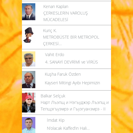
Kenan Kaplan
ÇERKESLERİN VAROLUŞ
MÜCADELESİ
Kuriç K.
METROBÜSTE BİR METROPOL
ÇERKESİ…
Vahit Erdo
4. SANAYİ DEVRİMİ ve VİRÜS
Kuşha Faruk Özden
Kayseri Mitingi Ayıbı Hepimizin
Balkar Selçuk
Нарт Лъэпщ и Нэгъуджэр Лъэпщ и
Тепщэгъуэмрэ и Гъуэгуанэмрэ - II
İmdat Kip
N’olacak Kaffed’in Hali…