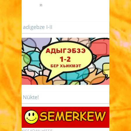
31
adigebze I-II
Nükte!
KISSADAN HİSSE