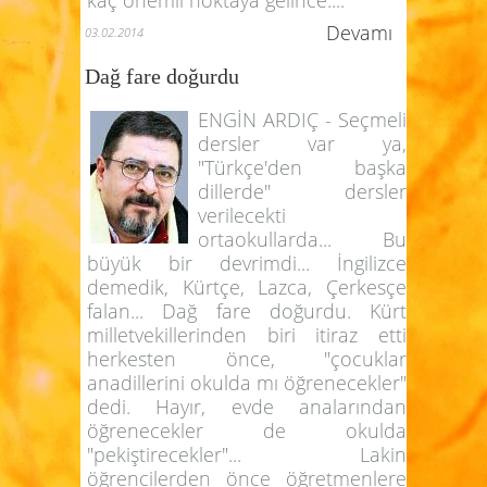
Devamı
03.02.2014
Dağ fare doğurdu
ENGİN ARDIÇ - Seçmeli
dersler var ya,
"Türkçe'den başka
dillerde" dersler
verilecekti
ortaokullarda... Bu
büyük bir devrimdi... İngilizce
demedik, Kürtçe, Lazca, Çerkesçe
falan... Dağ fare doğurdu. Kürt
milletvekillerinden biri itiraz etti
herkesten önce, "çocuklar
anadillerini okulda mı öğrenecekler"
dedi. Hayır, evde analarından
öğrenecekler de okulda
"pekiştirecekler"... Lakin
öğrencilerden önce öğretmenlere