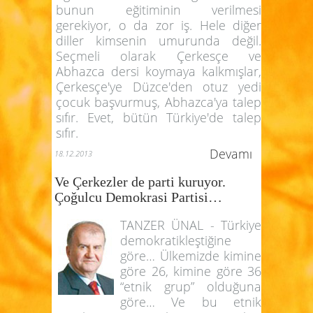
bunun eğitiminin verilmesi
gerekiyor, o da zor iş. Hele diğer
diller kimsenin umurunda değil.
Seçmeli olarak Çerkesçe ve
Abhazca dersi koymaya kalkmışlar,
Çerkesçe'ye Düzce'den otuz yedi
çocuk başvurmuş, Abhazca'ya talep
sıfır. Evet, bütün Türkiye'de talep
sıfır.
Devamı
18.12.2013
Ve Çerkezler de parti kuruyor.
Çoğulcu Demokrasi Partisi…
TANZER ÜNAL - Türkiye
demokratikleştiğine
göre… Ülkemizde kimine
göre 26, kimine göre 36
“etnik grup” olduğuna
göre… Ve bu etnik