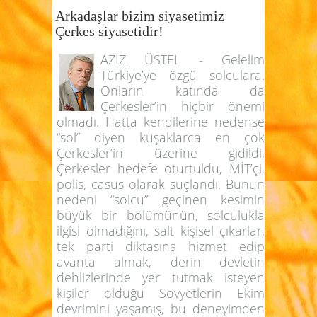
Arkadaşlar bizim siyasetimiz
Çerkes siyasetidir!
AZİZ ÜSTEL - Gelelim
Türkiye’ye özgü solculara.
Onların katında da
Çerkesler’in hiçbir önemi
olmadı. Hatta kendilerine nedense
“sol” diyen kuşaklarca en çok
Çerkesler’in üzerine gidildi,
Çerkesler hedefe oturtuldu, MİT’çi,
polis, casus olarak suçlandı. Bunun
nedeni “solcu” geçinen kesimin
büyük bir bölümünün, solculukla
ilgisi olmadığını, salt kişisel çıkarlar,
tek parti diktasına hizmet edip
avanta almak, derin devletin
dehlizlerinde yer tutmak isteyen
kişiler olduğu Sovyetlerin Ekim
devrimini yaşamış, bu deneyimden