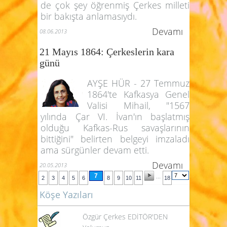
de çok şey öğrenmiş Çerkes milleti
bir bakışta anlamasıydı.
Devamı
08.06.2013
21 Mayıs 1864: Çerkeslerin kara
günü
AYŞE HÜR - 27 Temmuz
1864'te Kafkasya Genel
Valisi Mihail, "1567
yılında Çar VI. İvan'ın başlatmış
olduğu Kafkas-Rus savaşlarının
bittiğini" belirten belgeyi imzaladı
ama sürgünler devam etti.
Devamı
20.05.2013
7
...
2
3
4
5
6
8
9
10
11
18
Köşe Yazıları
Özgür Çerkes EDİTÖR'DEN
Yolumuz