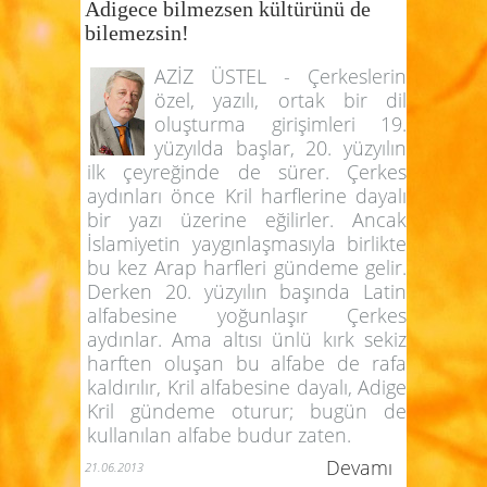
Adigece bilmezsen kültürünü de
bilemezsin!
AZİZ ÜSTEL - Çerkeslerin
özel, yazılı, ortak bir dil
oluşturma girişimleri 19.
yüzyılda başlar, 20. yüzyılın
ilk çeyreğinde de sürer. Çerkes
aydınları önce Kril harflerine dayalı
bir yazı üzerine eğilirler. Ancak
İslamiyetin yaygınlaşmasıyla birlikte
bu kez Arap harfleri gündeme gelir.
Derken 20. yüzyılın başında Latin
alfabesine yoğunlaşır Çerkes
aydınlar. Ama altısı ünlü kırk sekiz
harften oluşan bu alfabe de rafa
kaldırılır, Kril alfabesine dayalı, Adige
Kril gündeme oturur; bugün de
kullanılan alfabe budur zaten.
Devamı
21.06.2013