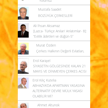
Mustafa Saadet
BOZÜYÜK ÇERKESLERİ
Ali İhsan Aksamaz
[Lazca- Türkçe Anılar/ Anlatımlar- 8]:
“Evlilik âdetleri ve düğün-5”
Murat Özden
Çerkes Halkının Değerli Evlatları,
Erol Karayel
SİYASETİN GÖLGESİNDE KALAN 21
MAYIS VE DİNMEYEN ÇERKES ACISI
Erol Kılıç Kutelia
ABHAZYA’DA APARTMAN YASASINA
ALTERNATİF DEVRE MÜLK YASASI
OLABİLİR Mİ?
Ahmet Altunok