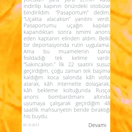
indirilip kapının önündeki otobüse
bindirildim. “Pasaportum” dedim,
“Uçakta alacaksın” yanıtını verdi.
Pasaportumu uçağın kapıları
kapandıktan sonra ismimi anons
eden kaptanın elinden aldım. Belki
bir deportasyonda rutin uygulama.
Ama bu muamelenin bana
fısıldadığı tek kelime vardı:
“Sakıncalısın.” İlk 22 saatini susuz
geçirdiğim, çoğu zaman tek başıma
kaldığım koca salonda kâh volta
atarak, kâh internette dolaşarak,
kâh bekleme koltuğunda Rusça
anons bombardımanı altında
uyumaya çalışarak geçirdiğim 48
saatlik mahsuriyetin bende bıraktığı
his buydu.
Devamı
05.10.2013