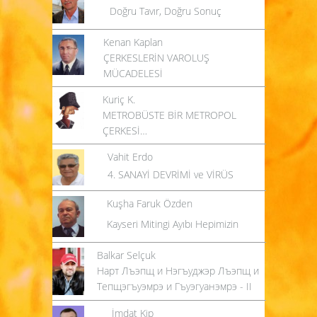
Doğru Tavır, Doğru Sonuç
Kenan Kaplan
ÇERKESLERİN VAROLUŞ
MÜCADELESİ
Kuriç K.
METROBÜSTE BİR METROPOL
ÇERKESİ…
Vahit Erdo
4. SANAYİ DEVRİMİ ve VİRÜS
Kuşha Faruk Özden
Kayseri Mitingi Ayıbı Hepimizin
Balkar Selçuk
Нарт Лъэпщ и Нэгъуджэр Лъэпщ и
Тепщэгъуэмрэ и Гъуэгуанэмрэ - II
İmdat Kip