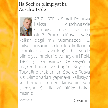
Ha Soçi’de olimpiyat ha
Auschwitz’de
AZİZ ÜSTEL - Şimdi, Polonya
kalksa Auschwitz’de
Olimpiyat düzenlese ne
olur? Bütün dünya ayağa
kalkar değil mi? “Acımasızca 1.5
milyon insanın öldürülüp küllerinin
topraklarına savrulduğu bir yerde
olimpiyat mı olur” diye haykırır! Peki,
1864 yılı öncesinde Çerkesya’nın
başkenti olan ve bugün Soykırım
Toprağı olarak anılan Soçi’de Rusya
Kış Olimpiyatları yapmaya kalkışıyor
ve hemen hemen kimsenin sesi
çıkmıyor! Şu iki yüzlülüğe bakar
mısınız!
Devamı
14.07.2013