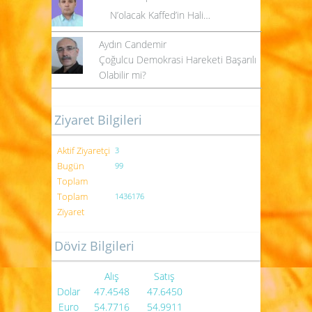
N’olacak Kaffed’in Hali…
Aydın Candemir
Çoğulcu Demokrasi Hareketi Başarılı
Olabilir mi?
Ziyaret Bilgileri
Aktif Ziyaretçi
3
Bugün
99
Toplam
Toplam
1436176
Ziyaret
Döviz Bilgileri
Alış
Satış
Dolar
47.4548
47.6450
Euro
54.7716
54.9911