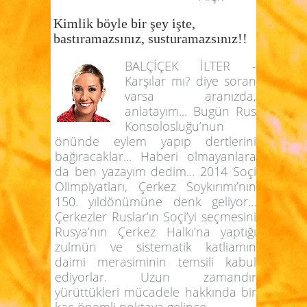
Kimlik böyle bir şey işte,
bastıramazsınız, susturamazsınız!!
BALÇİÇEK İLTER -
Karşılar mı? diye soran
varsa aranızda,
anlatayım... Bugün Rus
Konsolosluğu’nun
önünde eylem yapıp dertlerini
bağıracaklar... Haberi olmayanlara
da ben yazayım dedim... 2014 Soçi
Olimpiyatları, Çerkez Soykırımı’nın
150. yıldönümüne denk geliyor...
Çerkezler Ruslar’ın Soçi’yi seçmesini
Rusya’nın Çerkez Halkı’na yaptığı
zulmün ve sistematik katliamın
daimi merasiminin temsili kabul
ediyorlar. Uzun zamandır
yürüttükleri mücadele hakkında bir
kaç önemli noktaya gelince....