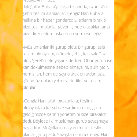
-Moğollar Buhara’yı kuşattıklarında, uzun süre
şehri teslim alamadılar. Cengiz Han Buhara
halkına bir haber gönderdi: Silahlarını bırakıp
bize teslim olanlar güven içinde olacaklar, ama
bize direnenlere asla eman vermeyeceğiz.
-Müslümanlar İki gurup oldu: Bir gurup; asla
teslim olmayalım, ölürsek şehit, kalırsak Gazi
olur, Şeref’imizle yaşarız dediler. Öbür gurup ise;
kan dökülmesine sebep olmayalım, sulh iyidir,
hem silah, hem de sayı olarak onlardan azız,
gücümüz onlara yetmez, dediler ve teslim
oldular.
-Cengiz Han, silah bırakanlara; teslim
olmayanlara karşı bize yardımcı olun, galib
geldiğimizde şehrin yönetimini size bırakalım
dedi. Böylece İki müslüman gurup savaşmaya
başladılar. Moğollar’ın da yardımı ile, teslim
olanlar galib geldi. Savaştan sonra Cengiz Han