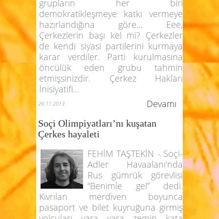
grupların her biri
demokratikleşmeye katkı vermeye
hazırlandığına göre… Eee,
Çerkezlerin başı kel mi? Çerkezler
de kendi siyasi partilerini kurmaya
karar verdiler. Parti kurulmasına
öncülük eden grubu tahmin
etmişsinizdir. Çerkez Hakları
İnisiyatifi…
Devamı
26.11.2013
Soçi Olimpiyatları’nı kuşatan
Çerkes hayaleti
FEHİM TAŞTEKİN - Soçi-
Adler Havaalanı’nda
Rus gümrük görevlisi
“Benimle gel” dedi.
Kıvrılan merdiven boyunca
pasaport ve bilet kuyruğuna girmiş
yolcuları yara yara zemin kata