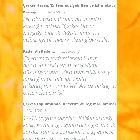
Çerkes Hasan, 15 Temmuz Şehitleri ve Edirnekapı
-
Kavşağı…
14/07/2017
Hiç olmazsa kabrinin bulunduğu
kavşağın adının “Çerkes Hasan
Kavşağı” olarak değiştirilmesi bu
vefasızlığı bir nebze olsun giderebilir.
-
Kader Ah Kader…
12/06/2017
Çaylarımızı yudumlarken Yusuf
Amca'ya nasıl cevap vereceğimi
düşünüyordum. Zira bahsettiği kişi iyi
tanıdığım bir aile idi. Hatta
arkadaşımın annesiydi. Ancak birkaç ay
önce vefat etmişti.
Çerkes Toplumunda Bir Yetim ve Toğuz Muammer
-
05/11/2016
12-13 yaşlarındaydım. Kıtlığın ortalığı
kasıp kavurduğu günlerdi ve geçim çok
zordu. Tüm bu zorluklarla baş etmeye
çalışırken üstüne bir de babamı