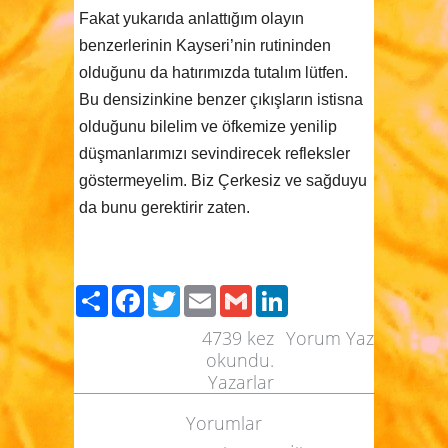
Fakat yukarıda anlattığım olayın
benzerlerinin Kayseri’nin rutininden
olduğunu da hatırımızda tutalım lütfen.
Bu densizinkine benzer çıkışların istisna
olduğunu bilelim ve öfkemize yenilip
düşmanlarımızı sevindirecek refleksler
göstermeyelim. Biz Çerkesiz ve sağduyu
da bunu gerektirir zaten.
Paylaş
Facebook
Twitter
Email
Gmail
LinkedIn
4739
kez
Yorum Yaz
okundu.
Yazarlar
Yorumlar