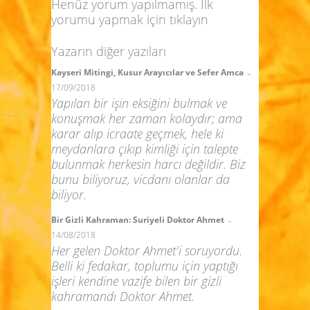
Henüz yorum yapılmamış. İlk
yorumu yapmak için
tıklayın
Yazarın diğer yazıları
-
Kayseri Mitingi, Kusur Arayıcılar ve Sefer Amca
17/09/2018
Yapılan bir işin eksiğini bulmak ve
konuşmak her zaman kolaydır; ama
karar alıp icraate geçmek, hele ki
meydanlara çıkıp kimliği için talepte
bulunmak herkesin harcı değildir. Biz
bunu biliyoruz, vicdanı olanlar da
biliyor.
-
Bir Gizli Kahraman: Suriyeli Doktor Ahmet
14/08/2018
Her gelen Doktor Ahmet'i soruyordu.
Belli ki fedakar, toplumu için yaptığı
işleri kendine vazife bilen bir gizli
kahramandı Doktor Ahmet.