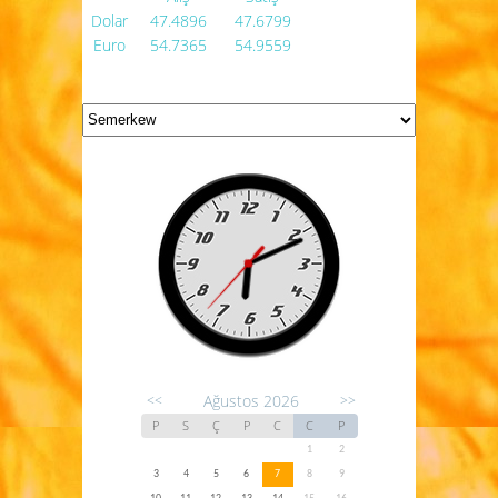
Dolar
47.4896
47.6799
Euro
54.7365
54.9559
Ağustos 2026
<<
>>
P
S
Ç
P
C
C
P
1
2
3
4
5
6
7
8
9