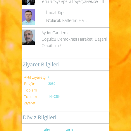
Тепщэгъуэмрэ и Гъуэгуанэмрэ - II
İmdat Kip
N’olacak Kaffed’in Hali…
Aydın Candemir
Çoğulcu Demokrasi Hareketi Başarılı
Olabilir mi?
Ziyaret Bilgileri
Aktif Ziyaretçi
6
Bugün
2039
Toplam
Toplam
1440384
Ziyaret
Döviz Bilgileri
Alış
Satış