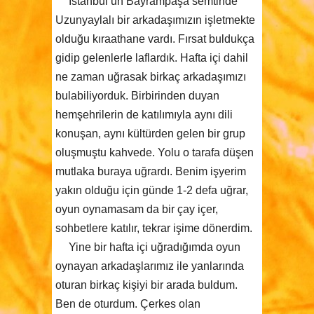
İstanbul’un Bayrampaşa semtinde
Uzunyaylalı bir arkadaşımızın işletmekte
olduğu kıraathane vardı. Fırsat buldukça
gidip gelenlerle laflardık. Hafta içi dahil
ne zaman uğrasak birkaç arkadaşımızı
bulabiliyorduk. Birbirinden duyan
hemşehrilerin de katılımıyla aynı dili
konuşan, aynı kültürden gelen bir grup
oluşmuştu kahvede. Yolu o tarafa düşen
mutlaka buraya uğrardı. Benim işyerim
yakın olduğu için günde 1-2 defa uğrar,
oyun oynamasam da bir çay içer,
sohbetlere katılır, tekrar işime dönerdim.
Yine bir hafta içi uğradığımda oyun
oynayan arkadaşlarımız ile yanlarında
oturan birkaç kişiyi bir arada buldum.
Ben de oturdum. Çerkes olan