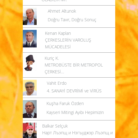
Ahmet Altunok
Doğru Tavır, Doğru Sonuç
Kenan Kaplan
ÇERKESLERİN VAROLUŞ
MÜCADELESİ
Kuriç K.
METROBÜSTE BİR METROPOL
ÇERKESİ…
Vahit Erdo
4. SANAYİ DEVRİMİ ve VİRÜS
Kuşha Faruk Özden
Kayseri Mitingi Ayıbı Hepimizin
Balkar Selçuk
Нарт Лъэпщ и Нэгъуджэр Лъэпщ и