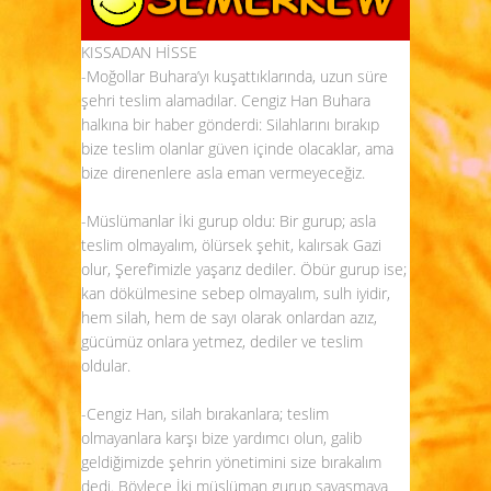
KISSADAN HİSSE
-Moğollar Buhara’yı kuşattıklarında, uzun süre
şehri teslim alamadılar. Cengiz Han Buhara
halkına bir haber gönderdi: Silahlarını bırakıp
bize teslim olanlar güven içinde olacaklar, ama
bize direnenlere asla eman vermeyeceğiz.
-Müslümanlar İki gurup oldu: Bir gurup; asla
teslim olmayalım, ölürsek şehit, kalırsak Gazi
olur, Şeref’imizle yaşarız dediler. Öbür gurup ise;
kan dökülmesine sebep olmayalım, sulh iyidir,
hem silah, hem de sayı olarak onlardan azız,
gücümüz onlara yetmez, dediler ve teslim
oldular.
-Cengiz Han, silah bırakanlara; teslim
olmayanlara karşı bize yardımcı olun, galib
geldiğimizde şehrin yönetimini size bırakalım
dedi. Böylece İki müslüman gurup savaşmaya