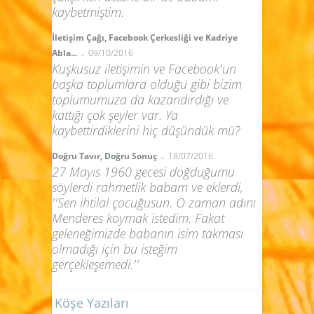
kaybetmiştim.
İletişim Çağı, Facebook Çerkesliği ve Kadriye
-
Abla...
09/10/2016
Kuşkusuz iletişimin ve Facebook'un
başka toplumlara olduğu gibi bizim
toplumumuza da kazandırdığı ve
kattığı çok şeyler var. Ya
kaybettirdiklerini hiç düşündük mü?
-
Doğru Tavır, Doğru Sonuç
18/07/2016
27 Mayıs 1960 gecesi doğduğumu
söylerdi rahmetlik babam ve eklerdi,
''Sen ihtilal çocuğusun. O zaman adını
Menderes koymak istedim. Fakat
geleneğimizde babanın isim takması
olmadığı için bu isteğim
gerçekleşemedi.''
Köşe Yazıları