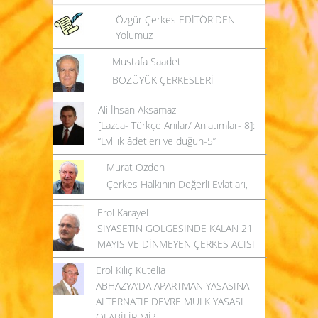
Özgür Çerkes EDİTÖR'DEN
Yolumuz
Mustafa Saadet
BOZÜYÜK ÇERKESLERİ
Ali İhsan Aksamaz
[Lazca- Türkçe Anılar/ Anlatımlar- 8]:
“Evlilik âdetleri ve düğün-5”
Murat Özden
Çerkes Halkının Değerli Evlatları,
Erol Karayel
SİYASETİN GÖLGESİNDE KALAN 21
MAYIS VE DİNMEYEN ÇERKES ACISI
Erol Kılıç Kutelia
ABHAZYA’DA APARTMAN YASASINA
ALTERNATİF DEVRE MÜLK YASASI
OLABİLİR Mİ?