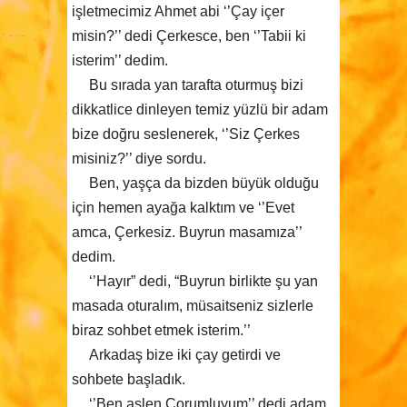
işletmecimiz Ahmet abi ‘’Çay içer
misin?’’ dedi Çerkesce, ben ‘’Tabii ki
isterim’’ dedim.
Bu sırada yan tarafta oturmuş bizi
dikkatlice dinleyen temiz yüzlü bir adam
bize doğru seslenerek, ‘’Siz Çerkes
misiniz?’’ diye sordu.
Ben, yaşça da bizden büyük olduğu
için hemen ayağa kalktım ve ‘’Evet
amca, Çerkesiz. Buyrun masamıza’’
dedim.
‘’Hayır” dedi, “Buyrun birlikte şu yan
masada oturalım, müsaitseniz sizlerle
biraz sohbet etmek isterim.’’
Arkadaş bize iki çay getirdi ve
sohbete başladık.
‘’Ben aslen Çorumluyum’’ dedi adam,