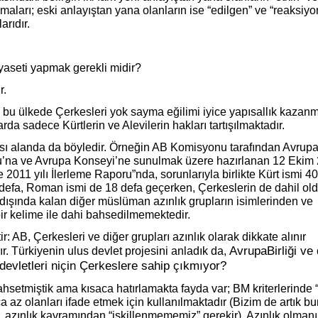
maları; eski anlayıştan yana olanların ise “edilgen” ve “reaksiyo
arıdır.
iyaseti yapmak gerekli midir?
r.
u ülkede Çerkesleri yok sayma eğilimi iyice yapısallık kazanm
da sadece Kürtlerin ve Alevilerin hakları tartışılmaktadır.
sı alanda da böyledir. Örneğin AB Komisyonu tarafından Avrup
’na ve Avrupa Konseyi’ne sunulmak üzere hazırlanan 12 Ekim
ye 2011 yılı İlerleme Raporu”nda, sorunlarıyla birlikte Kürt ismi 40
 defa, Roman ismi de 18 defa geçerken, Çerkeslerin de dahil ol
dışında kalan diğer müslüman azınlık grupların isimlerinden ve
ir kelime ile dahi bahsedilmemektedir.
: AB, Çerkesleri ve diğer grupları azınlık olarak dikkate alınır
AvrupaBirliği ve 
. Türkiyenin ulus devlet projesini anladık da,
devletleri niçin Çerkeslere sahip çıkmıyor?
setmiştik ama kısaca hatırlamakta fayda var; BM kriterlerinde “
a az olanları ifade etmek için kullanılmaktadır (Bizim de artık b
, azınlık kavramından “işkillenmememiz” gerekir). Azınlık olman