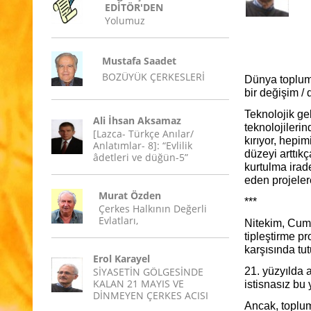
EDİTÖR'DEN
Yolumuz
Mustafa Saadet
BOZÜYÜK ÇERKESLERİ
Dünya topluml
bir değişim /
Teknolojik ge
Ali İhsan Aksamaz
teknolojileri
[Lazca- Türkçe Anılar/
kırıyor, hepi
Anlatımlar- 8]: “Evlilik
düzeyi arttık
âdetleri ve düğün-5”
kurtulma irad
eden projeler
Murat Özden
***
Çerkes Halkının Değerli
Evlatları,
Nitekim, Cumh
tipleştirme pro
karşısında tu
Erol Karayel
SİYASETİN GÖLGESİNDE
21. yüzyılda 
KALAN 21 MAYIS VE
istisnasız bu
DİNMEYEN ÇERKES ACISI
Ancak, toplum