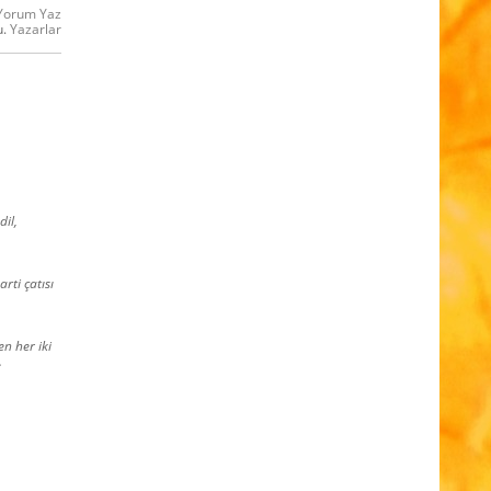
Yorum Yaz
u.
Yazarlar
dil,
rti çatısı
n her iki
.