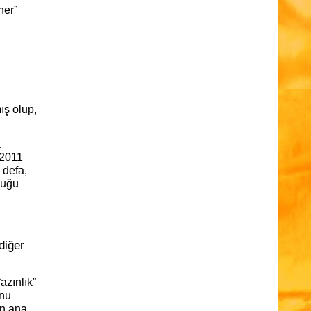
ner”
ış olup,
a
 2011
 defa,
duğu
diğer
azınlık”
unu
ın ana