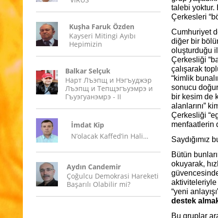
talebi yoktur.
Çerkesleri “bö
Kuşha Faruk Özden
Cumhuriyet dö
Kayseri Mitingi Ayıbı
diğer bir böl
Hepimizin
oluşturduğu i
Çerkesliği “b
çalışarak topl
Balkar Selçuk
“kimlik bunal
Нарт Лъэпщ и Нэгъуджэр
sonucu doğur
Лъэпщ и Тепщэгъуэмрэ и
Гъуэгуанэмрэ - II
bir kesim de k
alanlarını” k
Çerkesliği “e
İmdat Kip
menfaatlerin 
N’olacak Kaffed’in Hali…
Saydığımız bu
Bütün bunları
okuyarak, hız
Aydın Candemir
güvencesinde,
Çoğulcu Demokrasi Hareketi
aktiviteleriy
Başarılı Olabilir mi?
“yeni anlayışı
destek almak
Bu gruplar ara