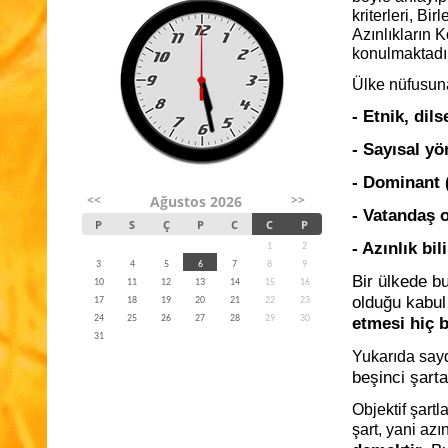
kriterleri, B
Azınlıkların 
konulmaktadı
Ülke nüfusuna
- Etnik, dils
- Sayısal y
- Dominant 
<<
>>
Ağustos 2026
- Vatandaş 
P
S
Ç
P
C
C
P
- Azınlık bi
1
2
3
4
5
6
7
8
9
Bir ülkede b
10
11
12
13
14
15
16
olduğu kabul
17
18
19
20
21
22
23
24
25
26
27
28
29
30
etmesi hiç b
31
Yukarıda sayd
beşinci şarta
Objektif şart
şart, yani azın