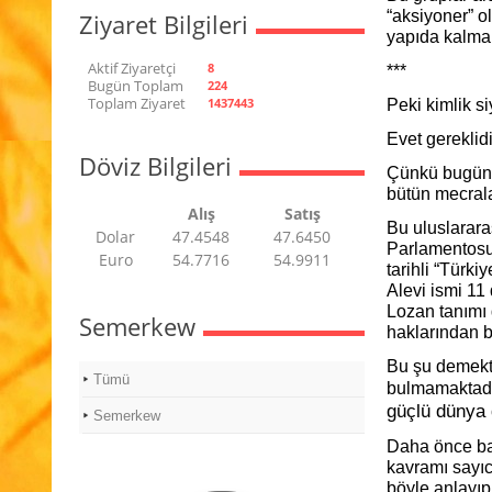
“aksiyoner” ol
Ziyaret Bilgileri
yapıda kalmal
Aktif Ziyaretçi
8
***
Bugün Toplam
224
Toplam Ziyaret
1437443
Peki kimlik s
Evet gereklidi
Döviz Bilgileri
Çünkü bugün b
bütün mecralar
Alış
Satış
Bu uluslarara
Dolar
47.4548
47.6450
Parlamentosu
Euro
54.7716
54.9911
tarihli “Türki
Alevi ismi 11
Lozan tanımı 
Semerkew
haklarından b
Bu şu demektir
Tümü
bulmamaktadır
güçlü dünya 
Semerkew
Daha önce bah
kavramı sayıc
böyle anlayıp