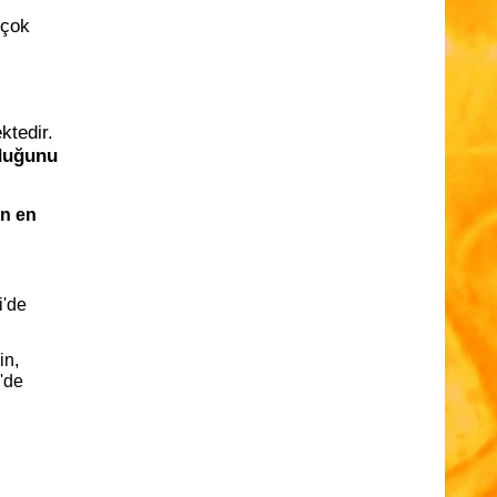
 çok
ktedir.
duğunu
un en
i'de
in,
'de