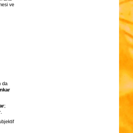
mesi ve
n da
inkar
ar
;
r
.
bjektif