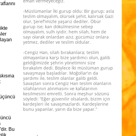
eman vermeyeceğiz.
aflarını
-Müslümanlar İki gurup oldu: Bir gurup; asla
teslim olmayalım, ölürsek şehit, kalırsak Gazi
olur, Şeref’imizle yaşarız dediler. Öbür
gurup ise; kan dökülmesine sebep
ikte
olmayalım, sulh iyidir, hem silah, hem de
sler
sayı olarak onlardan azız, gücümüz onlara
şlayan
yetmez, dediler ve teslim oldular.
-Cengiz Han, silah bırakanlara; teslim
olmayanlara karşı bize yardımcı olun, galib
geldiğimizde şehrin yönetimini size
bırakalım dedi. Böylece İki müslüman gurup
savaşmaya başladılar. Moğollar’ın da
skısına
yardımı ile, teslim olanlar galib geldi.
k
Savaştan sonra Cengiz Han teslim olanların
silahlarının alınmasını ve kafalarının
kesilmesini emretti. Sonra meşhur sözünü
 üçüncü
söyledi: “Eğer güvenilir olsalardı, bizim için
kardeşleri ile savaşmazlardı. Kardeşlerine
bunu yapanlar, yarın da bize yapar.”
üçüncü
n
”dir. Bu
lik