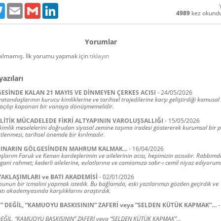
ebook
Twitter
Email
Gmail
LinkedIn
4989
kez okund
Yorumlar
ılmamış. İlk yorumu yapmak için
tıklayın
yazıları
GESİNDE KALAN 21 MAYIS VE DİNMEYEN ÇERKES ACISI
-
24/05/2026
atandaşlarının kurucu kimliklerine ve tarihsel trajedilerine karşı geliştirdiği kamusal 
açılıp kapanan bir vanaya dönüşmemelidir.
İTİK MÜCADELEDE FİKRİ ALTYAPININ VAROLUŞSALLIĞI
-
15/05/2026
kimlik meselelerini doğrudan siyasal zemine taşıma iradesi göstererek kurumsal bir pa
tlenmesi, tarihsel önemde bir kırılmadır.
 ÇINARIN GÖLGESİNDEN MAHRUM KALMAK...
-
16/04/2026
şlarım Faruk ve Kenan kardeşlerimin ve ailelerinin acısı, hepimizin acısıdır. Rabbimde
ani rahmet; kederli ailelerine, evlatlarına ve camiamıza sabr-ı cemil niyaz ediyorum
 YAKLAŞIMLARI ve BATI AKADEMİSİ
-
02/01/2026
bunun bir icmalini yapmak istedik. Bu bağlamda, eski yazılarımızı gözden geçirdik ve
tı akademyasında karşılıklarını araştırdık.
” DEĞİL, “KAMUOYU BASKISININ” ZAFERİ veya “SELDEN KÜTÜK KAPMAK”…
-
DEĞİL, “KAMUOYU BASKISININ” ZAFERİ veya “SELDEN KÜTÜK KAPMAK”…