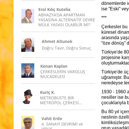
dönemlerde iç
ise “Eski” vey
Erol Kılıç Kutelia
ABHAZYA’DA APARTMAN
***
YASASINA ALTERNATİF DEVRE
MÜLK YASASI OLABİLİR Mİ?
Çerkesler bu d
küresel dinam
arasında yaşa
Ahmet Altunok
“öze dönüş” d
Doğru Tavır, Doğru Sonuç
Türkiye'de 80 
projesine kar
oluşturmaktad
Kenan Kaplan
ÇERKESLERİN VAROLUŞ
Türkiye'de üç
MÜCADELESİ
uğramıştır. Bu
neredeyse terk
1930 - 1960 a
Kuriç K.
nesiller ise 
METROBÜSTE BİR
METROPOL ÇERKESİ…
çocuklarıyla b
Bu 80 yıl içe
neslinin özel
Vahit Erdo
kimliksizleşmi
4. SANAYİ DEVRİMİ ve
grup yaşadıkl
VİRÜS