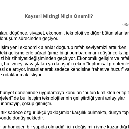
Kayseri Mitingi Niçin Önemli?
08/
arı, düşünce, siyaset, ekonomi, teknoloji ve diğer bütün alanlar
 dönüşüm sürecinden geçiyor.
lişim yeni ekonomik alanlar doğurup refah seviyemizi artırırken, 
ndeki gelişmelerle uğradığımız bilgi bombardımanı düşünce kalıpl
mizi bir zihniyet değişiminden geçiriyor. Ekonomik gelişim ve refa
ça, bu ivmeyi yavaşlatan ya da aşağı çeken “toplumsal probleml
esi de artıyor. İnsanlar artık sadece kendisine “rahat ve huzur” v
e odaklanmak istiyor.
uriyet döneminde uygulamaya konulan ”bütün kimlikleri eritip 
jeleri” de bu iletişim teknolojilerinin geliştirdiği yeni anlayışlar
tunamayıp, çöküp gitmiştir.
artık sadece özgürlükçü yaklaşımlar karşılık bulmakta, dünya top
 yönde dönüşmektedir.
lar homojen bir yapıda olmadığı için değişimin ivme kazandığı 