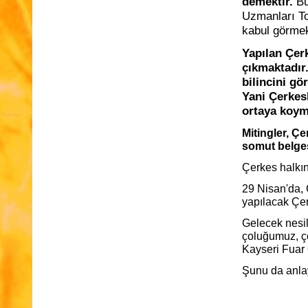
demektir.
Bu
Uzmanları To
kabul görmek
Yapılan Çer
çıkmaktadır
bilincini
gör
Yani Çerkesl
ortaya koym
Mitingler, Çe
somut belges
Çerkes halkın
29 Nisan'da, 
yapılacak Çer
Gelecek nesil
çoluğumuz, ç
Kayseri Fuar 
Şunu da anlay