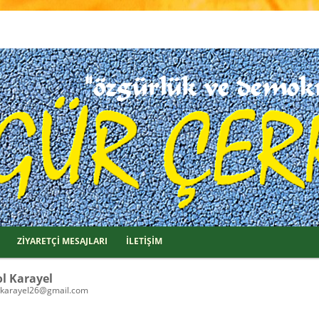
ZİYARETÇİ MESAJLARI
İLETİŞİM
ol Karayel
lkarayel26@gmail.com