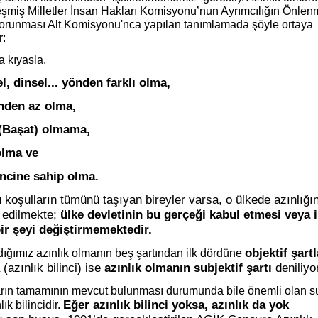
irleşmiş Milletler İnsan Hakları Komisyonu’nun Ayrımcılığın Önlen
Korunması Alt Komisyonu'nca yapılan tanımlamada şöyle ortaya
r:
 kıyasla,
el, dinsel... yönden farklı olma,
önden az olma,
(Başat) olmama,
olma ve
lincine
sahip olma.
u koşulların tümünü taşıyan bireyler varsa, o ülkede azınlığı
 edilmekte;
ülke devletinin bu gerçeği kabul etmesi veya 
ir şeyi değiştirmemektedir.
objektif şartl
ığımız azınlık olmanın beş şartından ilk dördüne
 (azınlık bilinci) ise
azınlık olmanın
subjektif şartı
deniliyo
ların tamamının mevcut bulunması durumunda bile önemli olan su
Eğer azınlık bilinci yoksa, azınlık da yok
lık bilincidir.