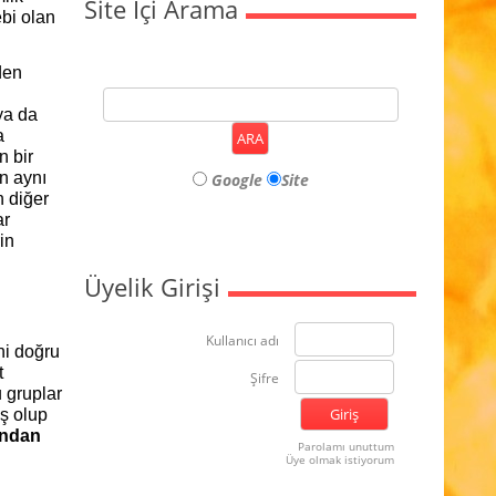
Site İçi Arama
ebi olan
den
ya da
a
n bir
ın aynı
Google
Site
 diğer
ar
in
Üyelik Girişi
Kullanıcı adı
ni doğru
t
Şifre
u gruplar
ış olup
ından
Parolamı unuttum
Üye olmak istiyorum