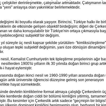
 çelişkiler derinleşmekte, çatışmalar artmaktadır. Çatışmanın tar
a “yeni” anlayışa olan yakınlıklar belirlemektedir.
eğişimi iki boyutlu olarak yaşıyor. Birincisi, Türkiye halkı ile birl
iklerin de etkisinde gelişen objektif birdeğişim; diğeri de Çerke
nan ve daha konuşulabilir bir Türkiye'nin ortaya çıkmasıyla ba
iyebileceğimiz subjektif bir değişim.
yıl süreyle üç nesli kapsar şekilde yürütülen- “kimliksizleştirme”
şı oluşan tepki subjektif değişimin, yani öze dönüşün dinamiğini
ır.
 nesil, Kemalist Cumhuriyetin tek tipleştirme projelerinin ağır ba
 nesillerden 1900'lü yılların ilk 30 yılında doğan birinci grup artı
-i hayat eylemiştir.
rasında doğan ikinci nesil ve 1960-1990 yılları arasında doğan
bugün artık üniversite öğrencisi düzeyine gelmiş son jenerasyon
irlikte hayat sürmektedir.
rsinde devletin kimliklerine format atmaya çalıştığı Çerkeslerin 
likle kentlerde doğan ciddi bir bölümü kimliğini yitirmiş, tamame
ştir. Bu kesimler için Çerkeslik artık sadece “geçmişin bir bilgisi
arı ülkenin dominant kimliğini benimsemiş olup, herhangi bir kim