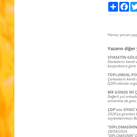
Paylaş
Fac
Henüz yorum yap
Yazarın diğer 
SİYASETİN GÖL
Devletlerin kendi v
konjonktüre göre 
TOPLUMSAL-POL
Çerkeslerin kendi 
(ÇDP) altında örgü
BİR GÜNDE İKİ
Değerli yol arkada
annemize de gani g
ÇDP’nin SİYASİ
2026’ya girerken 
söylemlerimizin Ba
“DİPLOMASİNİN
28/04/2024
“DİPLOMASİNİN” 