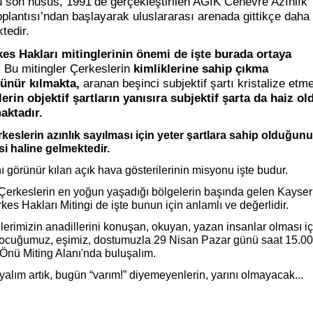
 son husus, 1991’de gerçekleştirilen AGİK Cenevre Azınlık
plantısı’ndan başlayarak uluslararası arenada gittikçe daha
tedir.
kes Hakları mitinglerinin önemi de işte burada ortaya
.
Bu mitingler Çerkeslerin
kimliklerine sahip çıkma
ünür kılmakta,
aranan beşinci subjektif şartı kristalize etme
erin objektif şartların yanısıra
subjektif şarta da
haiz ol
aktadır.
rkeslerin azınlık sayılması için yeter şartlara sahip olduğun
i haline gelmektedir.
ı görünür kılan açık hava gösterilerinin misyonu işte budur.
Çerkeslerin en yoğun yaşadığı bölgelerin başında gelen Kayser
kes Hakları Mitingi de işte bunun için anlamlı ve değerlidir.
lerimizin anadillerini konuşan, okuyan, yazan insanlar olması iç
ocuğumuz, eşimiz, dostumuzla 29 Nisan Pazar günü saat 15.00
Önü Miting Alanı'nda buluşalım.
alım artık, bugün “varım!” diyemeyenlerin, yarını olmayacak...