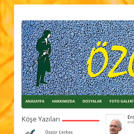
ANASAYFA
HAKKIMIZDA
DOSYALAR
FOTO GALERİ
Er
Köşe Yazıları
ero
Özgür Çerkes