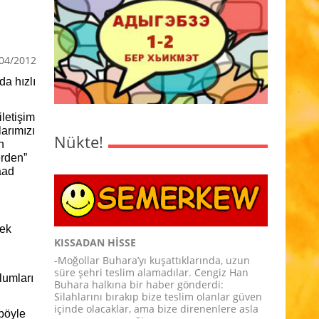
04/2012
da hızlı
iletişim
arımızı
Nükte!
h
erden”
aad
tek
KISSADAN HİSSE
-Moğollar Buhara’yı kuşattıklarında, uzun
süre şehri teslim alamadılar. Cengiz Han
lumları
Buhara halkına bir haber gönderdi:
Silahlarını bırakıp bize teslim olanlar güven
içinde olacaklar, ama bize direnenlere asla
böyle