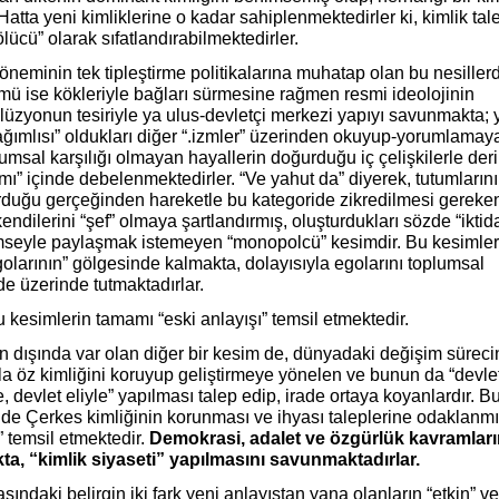
 Hatta yeni kimliklerine o kadar sahiplenmektedirler ki, kimlik tal
lücü” olarak sıfatlandırabilmektedirler.
neminin tek tipleştirme politikalarına muhatap olan bu nesiller
ümü ise kökleriyle bağları sürmesine rağmen resmi ideolojinin
llüzyonun tesiriyle ya ulus-devletçi merkezi yapıyı savunmakta; 
ağımlısı” oldukları diğer “.izmler” üzerinden okuyup-yorumlamay
umsal karşılığı olmayan hayallerin doğurduğu iç çelişkilerle deri
ımı” içinde debelenmektedirler. “Ve yahut da” diyerek, tutumların
duğu gerçeğinden hareketle bu kategoride zikredilmesi gereken
endilerini “şef” olmaya şartlandırmış, oluşturdukları sözde “iktid
imseyle paylaşmak istemeyen “monopolcü” kesimdir. Bu kesimler
golarının” gölgesinde kalmakta, dolayısıyla egolarını toplumsal
de üzerinde tutmaktadırlar.
 kesimlerin tamamı “eski anlayışı” temsil etmektedir.
n dışında var olan diğer bir kesim de, dünyadaki değişim süreci
la öz kimliğini koruyup geliştirmeye yönelen ve bunun da “devle
 devlet eliyle” yapılması talep edip, irade ortaya koyanlardır. B
le de Çerkes kimliğinin korunması ve ihyası taleplerine odaklanm
” temsil etmektedir.
Demokrasi, adalet ve özgürlük kavramlar
ta, “kimlik siyaseti” yapılmasını savunmaktadırlar.
sındaki belirgin iki fark yeni anlayıştan yana olanların “etkin” ve