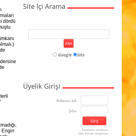
Site İçi Arama
n
rmaları
si dördü
muştu.
 imkanı
lmalı.)
 de
Google
Site
 dersine
 de
Üyelik Girişi
erli
Kullanıcı adı
”
Şifre
lmadığı,
Parolamı unuttum
. Engin
Üye olmak istiyorum