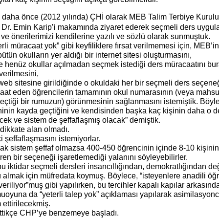
 d
aha önce (2012 yılında) ÇHİ olarak MEB Talim Terbiye Kurulu
 Dr. Emin Karip’i makamında ziyaret ederek seçmeli ders uygu
üş ve önerilerimizi kendilerine yazılı ve sözlü olarak sunmuştuk.
erli müracaat yok” gibi keyfiliklere fırsat verilmemesi için, MEB’in
ütün okulların yer aldığı bir internet sitesi oluşturmasını,
e henüz okullar açılmadan seçmek istediği ders müracaatını bu
verilmesini,
web sitesine girildiğinde o okuldaki her bir seçmeli ders seçene
caat eden öğrencilerin tamamının okul numarasının (veya mahsu
eçtiği bir rumuzun) görünmesinin sağlanmasını istemiştik. Böyl
ihinin kayda geçtiğini ve kendisinden başka kaç kişinin daha o d
ecek ve sistem de şeffaflaşmış olacak” demiştik.
ikkate alan olmadı.
i şeffaflaşmasını istemiyorlar.
k sistem şeffaf olmazsa 400-450 öğrencinin içinde 8-10 kişinin
çeren bir seçeneği işaretlemediği yalanını söyleyebilirler.
 iktidar seçmeli dersleri insancıllığından, demokratlığından değ
nı almak için müfredata koymuş. Böylece, “isteyenlere anadili öğ
riliyor”muş gibi yapılırken, bu tercihler kapalı kapılar arkasınd
uoyuna da “yeterli talep yok” açıklaması yapılarak asimilasyon
ettirilecekmiş.
ittikçe CHP’ye benzemeye başladı.