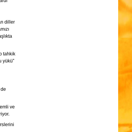
ardı
n diller
amızı
şlıkta
üp tahkik
u yükü”
 de
nemli ve
riyor.
slerini