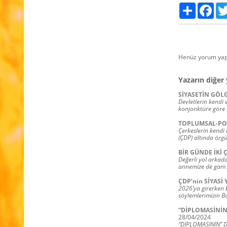
Paylaş
Fac
Henüz yorum yap
Yazarın diğer 
SİYASETİN GÖL
Devletlerin kendi v
konjonktüre göre 
TOPLUMSAL-POL
Çerkeslerin kendi 
(ÇDP) altında örgü
BİR GÜNDE İKİ
Değerli yol arkada
annemize de gani g
ÇDP’nin SİYASİ
2026’ya girerken 
söylemlerimizin Ba
“DİPLOMASİNİN
28/04/2024
“DİPLOMASİNİN” 