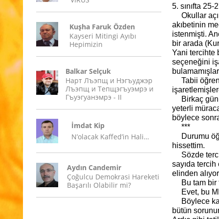
5. sınıfta 25-
Okullar açı
akıbetinin me
Kuşha Faruk Özden
istenmişti. A
Kayseri Mitingi Ayıbı
bir arada (K
Hepimizin
Yani tercihte
seçeneğini işa
Balkar Selçuk
bulamamışlardı
Нарт Лъэпщ и Нэгъуджэр
Tabii öğren
Лъэпщ и Тепщэгъуэмрэ и
işaretlemişler
Гъуэгуанэмрэ - II
Birkaç gün 
yeterli mürac
böylece sonra
İmdat Kip
***
N’olacak Kaffed’in Hali…
Durumu öğr
hissettim.
Sözde terci
sayıda tercih
Aydın Candemir
elinden alıyor
Çoğulcu Demokrasi Hareketi
Bu tam bir
Başarılı Olabilir mi?
Evet, bu M
Böylece ka
bütün sorunun