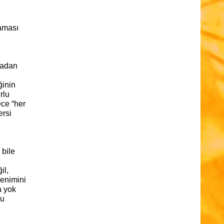
laması
radan
ğinin
rlu
ece “her
ersi
 bile
il,
renimini
a yok
cu