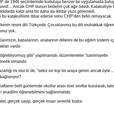
 de 1946 seçimlerinde kurtuluşu benzer bir uygulamada buluy
i tasnif… Ancak CHP bunun bedelini çok ağır ödedi. Katakulliyle 
tidarda kaldı ama bir daha da iktidar yüzü göremedi.
e bu katakullilere itibar ederse sonu CHP’den farklı olmayacak.
lkenin resmi dili Türkçedir. Çocuklarımız bu dili muhakkak öğren
zımız yok.
rımızın, babalarının, analarının dillerini de bu eğitim sistemi i
ları vardır.
“öğretiliyormuş gibi” yapılmamalı, düzenlemeler “samimiyetle
nelik olmalıdır.
zarlığı mı olur ki de, “sekiz-on kişi bir araya gelsin ancak öyle…
 bağlanıyor?
aftanın belli günlerinde okullar arası özel sınıflar kurularak, ta
n anadilini öğrenebilmesi sağlanmalıdır.
let, gerçek saygı, gerçek insan severlik budur.