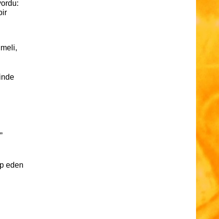
ordu:
bir
meli,
çinde
”
lep eden