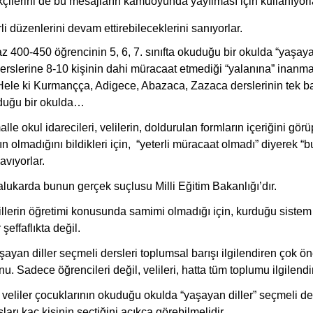
ikçilerini de bu mesajların kamuoyunda yayılması için kullanıyorl
li düzenlerini devam ettirebileceklerini sanıyorlar.
z 400-450 öğrencinin 5, 6, 7. sınıfta okuduğu bir okulda “yaşaya
derslerine 8-10 kişinin dahi müracaat etmediği “yalanına” inanm
ele ki Kurmançça, Adigece, Abazaca, Zazaca derslerinin tek ba
lduğu bir okulda…
malle okul idarecileri, velilerin, doldurulan formların içeriğini gör
n olmadığını bildikleri için, “yeterli müracaat olmadı” diyerek “b
avıyorlar.
lukarda bunun gerçek suçlusu Milli Eğitim Bakanlığı’dır.
lerin öğretimi konusunda samimi olmadığı için, kurduğu sistem
şeffaflıkta değil.
ayan diller seçmeli dersleri toplumsal barışı ilgilendiren çok ö
u. Sadece öğrencileri değil, velileri, hatta tüm toplumu ilgilendi
veliler çocuklarının okuduğu okulda “yaşayan diller” seçmeli der
ları kaç kişinin seçtiğini açıkça görebilmelidir.