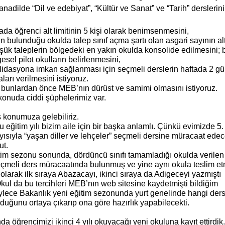
 anadilde “Dil ve edebiyat”, “Kültür ve Sanat” ve “Tarih” derslerin
ada öğrenci alt limitinin 5 kişi olarak benimsenmesini,
n bulunduğu okulda talep sınıf açma şartı olan asgari sayının al
üşük taleplerin bölgedeki en yakın okulda konsolide edilmesini; 
sel pilot okulların belirlenmesini,
lidasyona imkan sağlanması için seçmeli derslerin haftada 2 gü
arı verilmesini istiyoruz.
bunlardan önce MEB’nın dürüst ve samimi olmasını istiyoruz.
onuda ciddi şüphelerimiz var.
 konumuza gelebiliriz.
 eğitim yılı bizim aile için bir başka anlamlı. Çünkü evimizde 5. 
yısıyla “yaşan diller ve lehçeler” seçmeli dersine müracaat edec
ut.
im sezonu sonunda, dördüncü sınıfı tamamladığı okulda verilen
çmeli ders müracaatında bulunmuş ve yine aynı okula teslim etm
olarak ilk sıraya Abazacayı, ikinci sıraya da Adigeceyi yazmıştı
kul da bu tercihleri MEB’nın web sitesine kaydetmişti bildiğim
ylece Bakanlık yeni eğitim sezonunda yurt genelinde hangi der
lduğunu ortaya çıkarıp ona göre hazırlık yapabilecekti.
da öğrencimizi ikinci 4 yılı okuyacağı yeni okuluna kayıt ettirdi