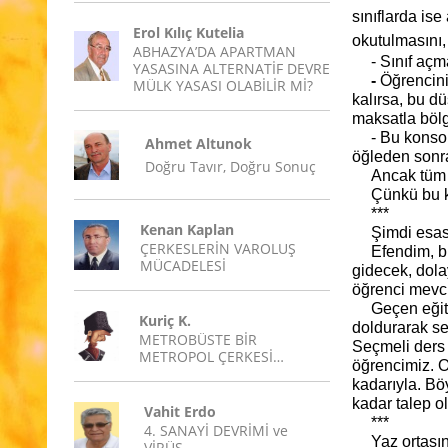
sınıflarda ise
Erol Kılıç Kutelia
okutulmasını,
ABHAZYA’DA APARTMAN
- Sınıf açm
YASASINA ALTERNATİF DEVRE
-
Öğrencini
MÜLK YASASI OLABİLİR Mİ?
kalırsa, bu d
maksatla bölge
- Bu konso
Ahmet Altunok
öğleden sonral
Doğru Tavır, Doğru Sonuç
Ancak tüm 
Çünkü bu k
***
Kenan Kaplan
Şimdi esas
ÇERKESLERİN VAROLUŞ
Efendim, bu
MÜCADELESİ
gidecek, dola
öğrenci mevc
Geçen eğit
Kuriç K.
doldurarak se
METROBÜSTE BİR
Seçmeli ders 
METROPOL ÇERKESİ…
öğrencimiz. O
kadarıyla. Bö
kadar talep o
Vahit Erdo
***
4. SANAYİ DEVRİMİ ve
Yaz ortasın
VİRÜS