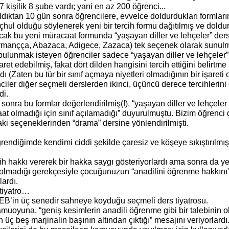
27 kişilik 8 şube vardı; yani en az 200 öğrenci...
ldıktan 10 gün sonra öğrencilere, evvelce doldurdukları formları
çhul olduğu söylenerek yeni bir tercih formu dağıtılmış ve doldu
ncak bu yeni müracaat formunda “yaşayan diller ve lehçeler” der
urmançça, Abazaca, Adigece, Zazaca) tek seçenek olarak sunul
 bulunmak isteyen öğrenciler sadece “yaşayan diller ve lehçeler”
ret edebilmiş, fakat dört dilden hangisini tercih ettiğini belirtme
 (Zaten bu tür bir sınıf açmaya niyetleri olmadığının bir işareti o
ciler diğer seçmeli derslerden ikinci, üçüncü derece tercihlerini
di.
sonra bu formlar değerlendirilmiş(!), “yaşayan diller ve lehçeler
aat olmadığı için sınıf açılamadığı” duyurulmuştu. Bizim öğrenci
ki seçeneklerinden “drama” dersine yönlendirilmişti.
endiğimde kendimi ciddi şekilde çaresiz ve köşeye sıkıştırılmış
h hakkı vererek bir hakka saygı gösteriyorlardı ama sonra da yet
 olmadığı gerekçesiyle çocuğunuzun “anadilini öğrenme hakkını
lardı.
 tiyatro…
EB’in üç senedir sahneye koyduğu seçmeli ders tiyatrosu.
muoyuna, “geniş kesimlerin anadili öğrenme gibi bir talebinin o
 üç beş marjinalin başının altından çıktığı” mesajını veriyorlardı