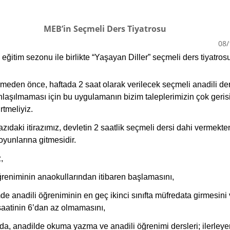
MEB’in Seçmeli Ders Tiyatrosu
08/
ğitim sezonu ile birlikte “Yaşayan Diller” seçmeli ders tiyatros
meden önce, haftada 2 saat olarak verilecek seçmeli anadili der
 anlaşılmaması için bu uygulamanın bizim taleplerimizin çok geri
rtmeliyiz.
zıdaki itirazımız, devletin 2 saatlik seçmeli dersi dahi vermekte
oyunlarına gitmesidir.
,
öğreniminin anaokullarından itibaren başlamasını,
mde anadili öğreniminin en geç ikinci sınıfta müfredata girmesini
 saatinin 6’dan az olmamasını,
larda, anadilde okuma yazma ve anadili öğrenimi dersleri; ilerley