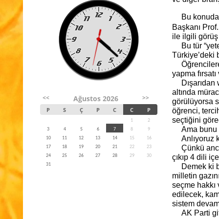
Bu konuda
Başkanı Prof.
ile ilgili gör
Bu tür “yet
Türkiye’deki b
Öğrenciler
yapma fırsatı 
Dışarıdan 
altında müra
<<
>>
Ağustos 2026
görülüyorsa s
P
S
Ç
P
C
C
P
öğrenci, terc
seçtiğini gör
1
2
Ama bunu d
3
4
5
6
7
8
9
Anlıyoruz k
10
11
12
13
14
15
16
Çünkü anca
17
18
19
20
21
22
23
24
25
26
27
28
29
30
çıkıp 4 dili i
31
Demek ki bu
milletin gazı
seçme hakkı ve
edilecek, kam
sistem devam 
AK Parti g