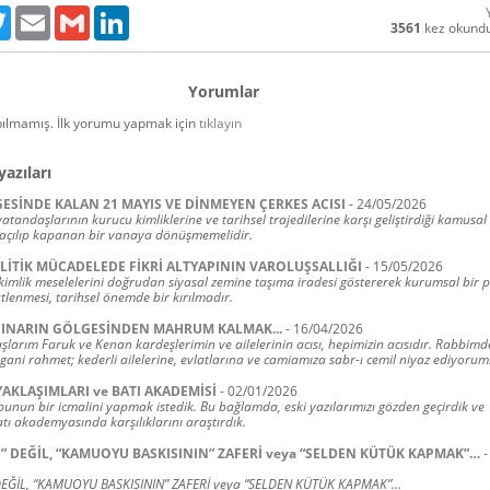
ebook
Twitter
Email
Gmail
LinkedIn
3561
kez okund
Yorumlar
ılmamış. İlk yorumu yapmak için
tıklayın
yazıları
GESİNDE KALAN 21 MAYIS VE DİNMEYEN ÇERKES ACISI
-
24/05/2026
atandaşlarının kurucu kimliklerine ve tarihsel trajedilerine karşı geliştirdiği kamusal 
açılıp kapanan bir vanaya dönüşmemelidir.
İTİK MÜCADELEDE FİKRİ ALTYAPININ VAROLUŞSALLIĞI
-
15/05/2026
kimlik meselelerini doğrudan siyasal zemine taşıma iradesi göstererek kurumsal bir pa
tlenmesi, tarihsel önemde bir kırılmadır.
 ÇINARIN GÖLGESİNDEN MAHRUM KALMAK...
-
16/04/2026
şlarım Faruk ve Kenan kardeşlerimin ve ailelerinin acısı, hepimizin acısıdır. Rabbimde
ani rahmet; kederli ailelerine, evlatlarına ve camiamıza sabr-ı cemil niyaz ediyorum
 YAKLAŞIMLARI ve BATI AKADEMİSİ
-
02/01/2026
bunun bir icmalini yapmak istedik. Bu bağlamda, eski yazılarımızı gözden geçirdik ve
tı akademyasında karşılıklarını araştırdık.
” DEĞİL, “KAMUOYU BASKISININ” ZAFERİ veya “SELDEN KÜTÜK KAPMAK”…
-
DEĞİL, “KAMUOYU BASKISININ” ZAFERİ veya “SELDEN KÜTÜK KAPMAK”…