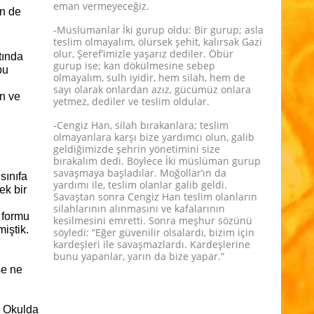
eman vermeyeceğiz.
in de
-Müslümanlar İki gurup oldu: Bir gurup; asla
teslim olmayalım, ölürsek şehit, kalırsak Gazi
olur, Şeref’imizle yaşarız dediler. Öbür
tında
gurup ise; kan dökülmesine sebep
bu
olmayalım, sulh iyidir, hem silah, hem de
sayı olarak onlardan azız, gücümüz onlara
n ve
yetmez, dediler ve teslim oldular.
-Cengiz Han, silah bırakanlara; teslim
olmayanlara karşı bize yardımcı olun, galib
geldiğimizde şehrin yönetimini size
bırakalım dedi. Böylece İki müslüman gurup
savaşmaya başladılar. Moğollar’ın da
sınıfa
yardımı ile, teslim olanlar galib geldi.
ek bir
Savaştan sonra Cengiz Han teslim olanların
silahlarının alınmasını ve kafalarının
 formu
kesilmesini emretti. Sonra meşhur sözünü
iştik.
söyledi: “Eğer güvenilir olsalardı, bizim için
kardeşleri ile savaşmazlardı. Kardeşlerine
bunu yapanlar, yarın da bize yapar.”
se ne
k. Okulda