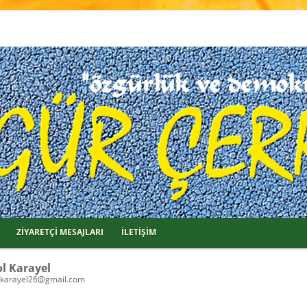
ZİYARETÇİ MESAJLARI
İLETİŞİM
ol Karayel
lkarayel26@gmail.com