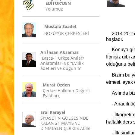
EDİTÖR'DEN
Yolumuz
Mustafa Saadet
BOZÜYÜK ÇERKESLERİ
2014-2015 e
başladı.
Konuya gir
Ali İhsan Aksamaz
fitmişiz gibi
[Lazca- Türkçe Anılar/
Anlatımlar- 8]: “Evlilik
olduğunu beli
âdetleri ve düğün-5”
Bizim bu ya
etmesi, ayak 
Murat Özden
Çerkes Halkının Değerli
Aslında biz
Evlatları,
- Anadili 
Erol Karayel
- İlköğreti
SİYASETİN GÖLGESİNDE
haftalık ders
KALAN 21 MAYIS VE
DİNMEYEN ÇERKES ACISI
- İlk sınıf