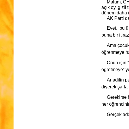
Malum, CHP
açık oy, gizl
dönem daha ik
AK Parti d
Evet, bu ü
buna bir itira
Ama çocukla
öğrenmeye hak
Onun için 
öğretmeye” yö
Anadilin pa
diyerek şarta
Gerekirse h
her öğrencini
Gerçek ada