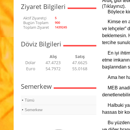
Ardıç gibi tet
Ziyaret Bilgileri
(Tıklayınız)
.
Böylece kir
Aktif Ziyaretçi
5
Kimse en a
Bugün Toplam
900
Toplam Ziyaret
1439245
ve lehçeler” 
beklemesin. H
Döviz Bilgileri
tercihe sunu
En iyi ihti
Alış
Satış
etme imkanını
Dolar
47.4723
47.6625
başlarından s
Euro
54.7972
55.0168
Ama her ha
Semerkew
MEB anadil
denetlenebilir 
Tümü
Halbuki yaş
Semerkew
hassas bir kon
Bu yüzden 
ve diğer branş