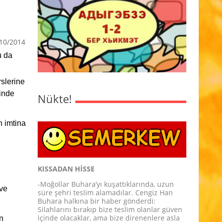
10/2014
u da
slerine
sinde
Nükte!
n imtina
KISSADAN HİSSE
-Moğollar Buhara’yı kuşattıklarında, uzun
 ve
süre şehri teslim alamadılar. Cengiz Han
Buhara halkına bir haber gönderdi:
Silahlarını bırakıp bize teslim olanlar güven
içinde olacaklar, ama bize direnenlere asla
en