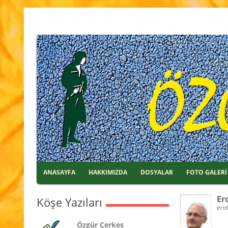
ANASAYFA
HAKKIMIZDA
DOSYALAR
FOTO GALERİ
Er
Köşe Yazıları
ero
Özgür Çerkes