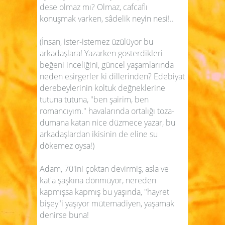
dese olmaz mı? Olmaz, cafcaflı
konuşmak varken, sâdelik neyin nesi!..
(İnsan, ister-istemez üzülüyor bu
arkadaşlara! Yazarken gösterdikleri
beğeni inceliğini, güncel yaşamlarında
neden esirgerler ki dillerinden? Edebiyat
derebeylerinin koltuk değneklerine
tutuna tutuna, "ben şairim, ben
romancıyım." havalarında ortalığı toza-
dumana katan nice düzmece yazar, bu
arkadaşlardan ikisinin de eline su
dökemez oysa!)
Adam, 70'ini çoktan devirmiş, asla ve
kat'a şaşkına dönmüyor, nereden
kapmışsa kapmış bu yaşında, "hayret
bişey"i yaşıyor mütemadiyen, yaşamak
denirse buna!