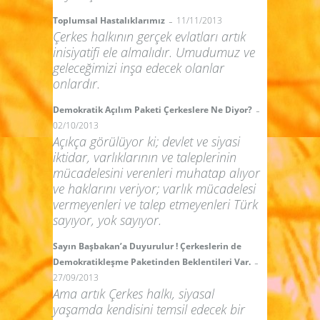
-
Toplumsal Hastalıklarımız
11/11/2013
Çerkes halkının gerçek evlatları artık
inisiyatifi ele almalıdır. Umudumuz ve
geleceğimizi inşa edecek olanlar
onlardır.
-
Demokratik Açılım Paketi Çerkeslere Ne Diyor?
02/10/2013
Açıkça görülüyor ki; devlet ve siyasi
iktidar, varlıklarının ve taleplerinin
mücadelesini verenleri muhatap alıyor
ve haklarını veriyor; varlık mücadelesi
vermeyenleri ve talep etmeyenleri Türk
sayıyor, yok sayıyor.
Sayın Başbakan’a Duyurulur ! Çerkeslerin de
-
Demokratikleşme Paketinden Beklentileri Var.
27/09/2013
Ama artık Çerkes halkı, siyasal
yaşamda kendisini temsil edecek bir