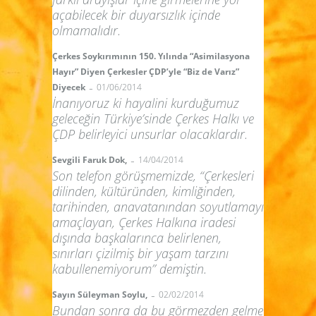
açabilecek bir duyarsızlık içinde
olmamalıdır.
Çerkes Soykırımının 150. Yılında “Asimilasyona
Hayır” Diyen Çerkesler ÇDP’yle “Biz de Varız”
-
Diyecek
01/06/2014
İnanıyoruz ki hayalini kurduğumuz
geleceğin Türkiye’sinde Çerkes Halkı ve
ÇDP belirleyici unsurlar olacaklardır.
-
Sevgili Faruk Dok,
14/04/2014
Son telefon görüşmemizde, “Çerkesleri
dilinden, kültüründen, kimliğinden,
tarihinden, anavatanından soyutlamayı
amaçlayan, Çerkes Halkına iradesi
dışında başkalarınca belirlenen,
sınırları çizilmiş bir yaşam tarzını
kabullenemiyorum” demiştin.
-
Sayın Süleyman Soylu,
02/02/2014
Bundan sonra da bu görmezden gelme