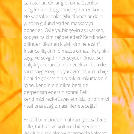
can atarlar. Onlar gibi olma özentisi
sergilerken de, gülünçleşirler enikonu.
Ne yapsalar, onlar gibi olamazlar da, o
yüzden gülünçleşirler, maskaraya
dönerler. Öyle ya, bir şeyin aslı varken,
kopyasına kim rağbet eder? Kendinden,
dilinden tiksinen kişiyi, kim ne etsin?
İnsanca ilişkinin olmazsa olmazı, karşılıklı
saygı ve sevgidir her şeyden önce. Sen
balçık çukurunda tepineceksin, ben de
sana saygı/sevgi duyacağım, olur mu hiç?
Beni de çekersin o pislik kumkumasının
içine, kendinle birlikte beni de
perperişan edersin sonra! Peki,
kendimizi rezil-rüsvay etmişiz, birbirimizi
nasıl onaracağız, nasıl ilerleteceğiz?
Anadil bilincinden mahrumiyet, sadece
dille, tarihsel ve kültürel bileşenlerle
ilişkili bir yok-olmayı getirmekle kalmaz;