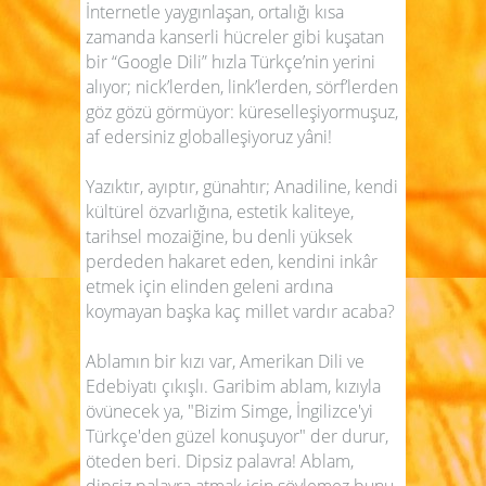
İnternetle yaygınlaşan, ortalığı kısa
zamanda kanserli hücreler gibi kuşatan
bir “Google Dili” hızla Türkçe’nin yerini
alıyor; nick’lerden, link’lerden, sörf’lerden
göz gözü görmüyor: küreselleşiyormuşuz,
af edersiniz globalleşiyoruz yâni!
Yazıktır, ayıptır, günahtır; Anadiline, kendi
kültürel özvarlığına, estetik kaliteye,
tarihsel mozaiğine, bu denli yüksek
perdeden hakaret eden, kendini inkâr
etmek için elinden geleni ardına
koymayan başka kaç millet vardır acaba?
Ablamın bir kızı var, Amerikan Dili ve
Edebiyatı çıkışlı. Garibim ablam, kızıyla
övünecek ya, "Bizim Simge, İngilizce'yi
Türkçe'den güzel konuşuyor" der durur,
öteden beri. Dipsiz palavra! Ablam,
dipsiz palavra atmak için söylemez bunu,