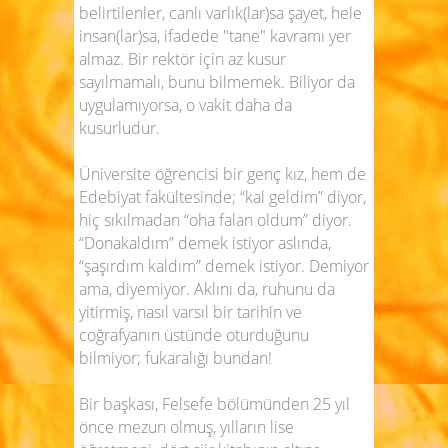
belirtilenler, canlı varlık(lar)sa şayet, hele
insan(lar)sa, ifadede "tane" kavramı yer
almaz. Bir rektör için az kusur
sayılmamalı, bunu bilmemek. Biliyor da
uygulamıyorsa, o vakit daha da
kusurludur.
Üniversite öğrencisi bir genç kız, hem de
Edebiyat fakültesinde; “kal geldim” diyor,
hiç sıkılmadan “oha falan oldum” diyor.
“Donakaldım” demek istiyor aslında,
“şaşırdım kaldım” demek istiyor. Demiyor
ama, diyemiyor. Aklını da, ruhunu da
yitirmiş, nasıl varsıl bir tarihin ve
coğrafyanın üstünde oturduğunu
bilmiyor; fukaralığı bundan!
Bir başkası, Felsefe bölümünden 25 yıl
önce mezun olmuş, yılların lise