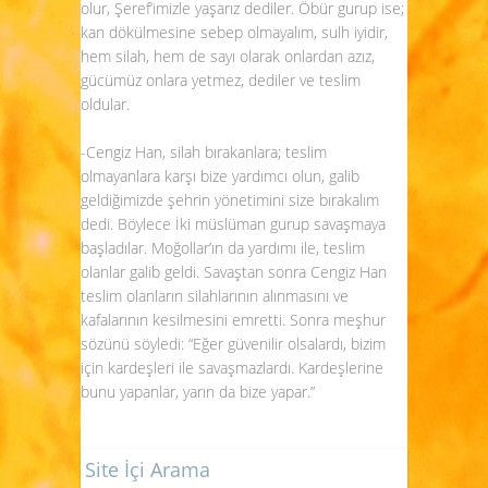
olur, Şeref’imizle yaşarız dediler. Öbür gurup ise;
kan dökülmesine sebep olmayalım, sulh iyidir,
hem silah, hem de sayı olarak onlardan azız,
gücümüz onlara yetmez, dediler ve teslim
oldular.
-Cengiz Han, silah bırakanlara; teslim
olmayanlara karşı bize yardımcı olun, galib
geldiğimizde şehrin yönetimini size bırakalım
dedi. Böylece İki müslüman gurup savaşmaya
başladılar. Moğollar’ın da yardımı ile, teslim
olanlar galib geldi. Savaştan sonra Cengiz Han
teslim olanların silahlarının alınmasını ve
kafalarının kesilmesini emretti. Sonra meşhur
sözünü söyledi: “Eğer güvenilir olsalardı, bizim
için kardeşleri ile savaşmazlardı. Kardeşlerine
bunu yapanlar, yarın da bize yapar.”
Site İçi Arama