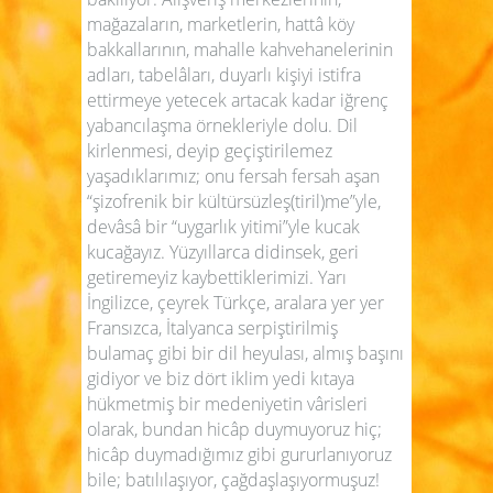
mağazaların, marketlerin, hattâ köy
bakkallarının, mahalle kahvehanelerinin
adları, tabelâları, duyarlı kişiyi istifra
ettirmeye yetecek artacak kadar iğrenç
yabancılaşma örnekleriyle dolu. Dil
kirlenmesi, deyip geçiştirilemez
yaşadıklarımız; onu fersah fersah aşan
“şizofrenik bir kültürsüzleş(tiril)me”yle,
devâsâ bir “uygarlık yitimi”yle kucak
kucağayız. Yüzyıllarca didinsek, geri
getiremeyiz kaybettiklerimizi. Yarı
İngilizce, çeyrek Türkçe, aralara yer yer
Fransızca, İtalyanca serpiştirilmiş
bulamaç gibi bir dil heyulası, almış başını
gidiyor ve biz dört iklim yedi kıtaya
hükmetmiş bir medeniyetin vârisleri
olarak, bundan hicâp duymuyoruz hiç;
hicâp duymadığımız gibi gururlanıyoruz
bile; batılılaşıyor, çağdaşlaşıyormuşuz!