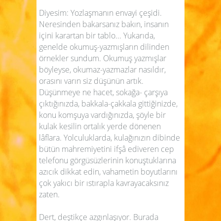
Diyesim: Yozlaşmanın envayi çeşidi.
Neresinden bakarsanız bakın, insanın
içini karartan bir tablo... Yukarıda,
genelde okumuş-yazmışların dilinden
örnekler sundum. Okumuş yazmışlar
böyleyse, okumaz-yazmazlar nasıldır,
orasını varın siz düşünün artık.
Düşünmeye ne hacet, sokağa- çarşıya
çıktığınızda, bakkala-çakkala gittiğinizde,
konu komşuya vardığınızda, şöyle bir
kulak kesilin ortalık yerde dönenen
lâflara. Yolculuklarda, kulağınızın dibinde
bütün mahremiyetini ifşâ ediveren cep
telefonu görgüsüzlerinin konuştuklarına
azıcık dikkat edin, vahametin boyutlarını
çok yakıcı bir ıstırapla kavrayacaksınız
zaten.
Dert, deştikçe azgınlaşıyor. Burada