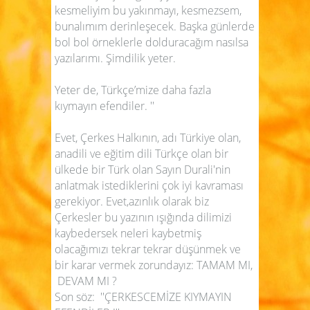
kesmeliyim bu yakınmayı, kesmezsem,
bunalımım derinleşecek. Başka günlerde
bol bol örneklerle dolduracağım nasılsa
yazılarımı. Şimdilik yeter.
Yeter de, Türkçe’mize daha fazla
kıymayın efendiler. ''
Evet, Çerkes Halkının, adı Türkiye olan,
anadili ve eğitim dili Türkçe olan bir
ülkede bir Türk olan Sayın Durali'nin
anlatmak istediklerini çok iyi kavraması
gerekiyor. Evet,azınlık olarak biz
Çerkesler bu yazının ışığında dilimizi
kaybedersek neleri kaybetmiş
olacağımızı tekrar tekrar düşünmek ve
bir karar vermek zorundayız: TAMAM MI,
DEVAM MI ?
Son söz: ''ÇERKESCEMİZE KIYMAYIN