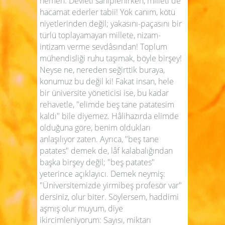
hemen. Devleti sahiplenirken, milleti de
hacamat ederler tabii! Yok canım, kötü
niyetlerinden değil; yakasını-paçasını bir
türlü toplayamayan millete, nizam-
intizam verme sevdâsından! Toplum
mühendisliği ruhu taşımak, böyle birşey!
Neyse ne, nereden seğirttik buraya,
konumuz bu değil ki! Fakat insan, hele
bir üniversite yöneticisi ise, bu kadar
rehavetle, "elimde beş tane patatesim
kaldı" bile diyemez. Hâlihazırda elimde
olduğuna göre, benim oldukları
anlaşılıyor zaten. Ayrıca, "beş tane
patates" demek de, lâf kalabalığından
başka birşey değil; "beş patates"
yeterince açıklayıcı. Demek neymiş:
"Üniversitemizde yirmibeş profesör var"
dersiniz, olur biter. Söylersem, haddimi
aşmış olur muyum, diye
ikircimleniyorum: Sayısı, miktarı