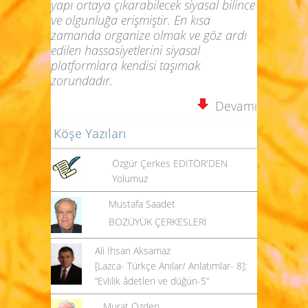
yapı ortaya çıkarabilecek siyasal bilince
ve olgunluğa erişmiştir. En kısa
zamanda organize olmak ve göz ardı
edilen hassasiyetlerini siyasal
platformlara kendisi taşımak
zorundadır.
Devamı
Köşe Yazıları
Özgür Çerkes EDİTÖR'DEN
Yolumuz
Mustafa Saadet
BOZÜYÜK ÇERKESLERİ
Ali İhsan Aksamaz
[Lazca- Türkçe Anılar/ Anlatımlar- 8]:
“Evlilik âdetleri ve düğün-5”
Murat Özden