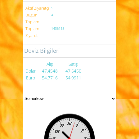
Aktif Ziyaretçi
5
Bugün
41
Toplam
Toplam
1436118
Ziyaret
Döviz Bilgileri
Alış
Satış
Dolar
47.4548
47.6450
Euro
54.7716
54.9911