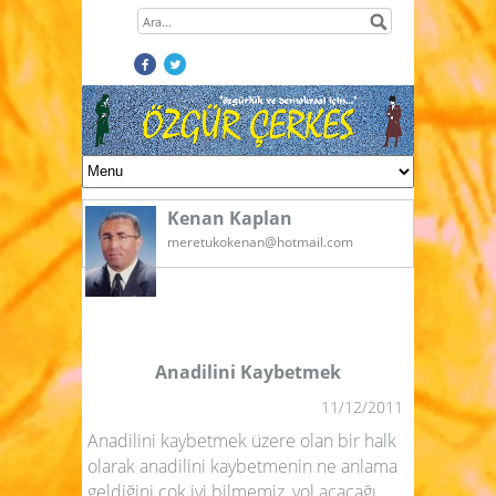
Kenan Kaplan
meretukokenan@hotmail.com
Anadilini Kaybetmek
11/12/2011
Anadilini kaybetmek üzere olan bir halk
olarak anadilini kaybetmenin ne anlama
geldiğini çok iyi bilmemiz, yol açacağı