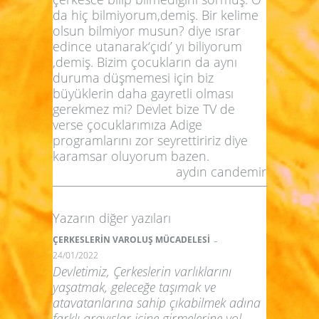
da hiç bilmiyorum,demiş. Bir kelime
olsun bilmiyor musun? diye ısrar
edince utanarak‘çıdı’ yı biliyorum
,demiş. Bizim çocukların da aynı
duruma düşmemesi için biz
büyüklerin daha gayretli olması
gerekmez mi? Devlet bize TV de
verse çocuklarımıza Adige
programlarını zor seyrettiririz diye
karamsar oluyorum bazen.
aydın candemir
Yazarın diğer yazıları
-
ÇERKESLERİN VAROLUŞ MÜCADELESİ
24/01/2022
Devletimiz, Çerkeslerin varlıklarını
yaşatmak, geleceğe taşımak ve
atavatanlarına sahip çıkabilmek adına
farklı arayışlar içine girmelerine yol