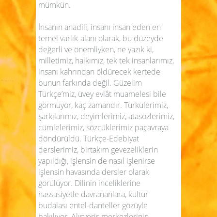
mümkün.
İnsanın anadili, insanı insan eden en
temel varlık-alanı olarak, bu düzeyde
değerli ve önemliyken, ne yazık ki,
milletimiz, halkımız, tek tek insanlarımız,
insanı kahrından öldürecek kertede
bunun farkında değil. Güzelim
Türkçe’miz, üvey evlât muamelesi bile
görmüyor, kaç zamandır. Türkülerimiz,
şarkılarımız, deyimlerimiz, atasözlerimiz,
cümlelerimiz, sözcüklerimiz paçavraya
döndürüldü. Türkçe-Edebiyat
derslerimiz, birtakım gevezeliklerin
yapıldığı, işlensin de nasıl işlenirse
işlensin havasında dersler olarak
görülüyor. Dilinin inceliklerine
hassasiyetle davrananlara, kültür
budalası entel-danteller gözüyle
bakılıyor. Alışveriş merkezlerinin,