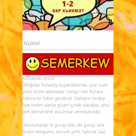
Nükte!
KISSADAN HİSSE
-Moğollar Buhara’yı kuşattıklarında, uzun süre
şehri teslim alamadılar. Cengiz Han Buhara
halkına bir haber gönderdi: Silahlarını bırakıp
bize teslim olanlar güven içinde olacaklar, ama
bize direnenlere asla eman vermeyeceğiz.
-Müslümanlar İki gurup oldu: Bir gurup; asla
teslim olmayalım, ölürsek şehit, kalırsak Gazi