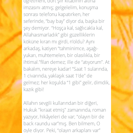
öğretmeni, dört şiir kitabının altına
imzasını atmış; gelgelelim, konuşma
sonrası telefonu kapatırken, her
seferinde, “bay bay” diyor da, başka bir
şey demiyor. “Hoşça kal, sağlıcakla kal,
Allahaısmarladık” gibi güzelliklerin
köküne kıran mı girdi, n’oldu? Aynı
arkadaş, katiyen “tahminimce, aşağı-
yukarı, muhtemelen, bir olasılıkla, bir
ihtimal.”filan demez; ille de “atıyorum”. At
bakalım, nereye kadar! “Saat 1 sularında,
1 civarında, yaklaşık saat 1’de” de
gelmez; her koşulda “1 gibi” gelir, dimdik,
kazık gibi!
Allahın sevgili kullarından bir diğeri,
Hukuk "kıraat etmiş" zamanında, roman
yazıyor, hikâyeleri de var; “olayın bir de
back raundu var”mış. Ben bilmem, O
öyle diyor. Peki, “olayın arkaplanı var”