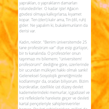
yaprakları, o yaprakların damarları
rolündedirler. O kadar işte! Ağacın
gövdesi olmaya kalkışırlarsa, kıyamet
kopar. Ten (deri) kalır ama, Tin (dil, ruh)
gider. Ne yapalım ki, bukalemunların da
derisi var.
Kadın, rektör. "Benim üniversitemde 25
tane profesörüm var" diye esip gürlüyor,
bir tv kanalında. O profesörler onun
taşınmazı mı bilemem; "üniversitem!
profesörüm!" dediğine göre, üzerlerinde
bir ucundan mülkiyet hakkı olmalı sanki!
Geleneksel-Sosyolojik genetiğimizde
kodlanmıştır da, oradan biliyorum. Bizim
bürokratlar, özellikle üst düzey devlet
kademelerindeki memurlar, içgüdüsel ve
ırsi reflekslerle harekete geçer ve devleti
kartal pençeleriyle sahipleniverirler