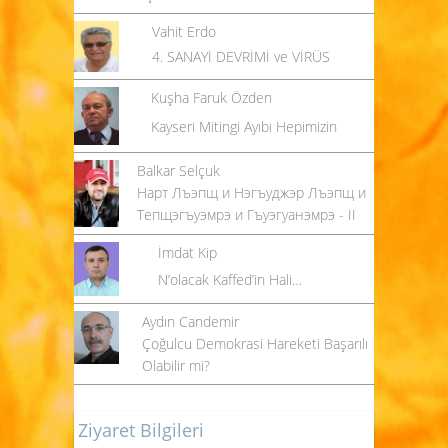
Vahit Erdo
4. SANAYİ DEVRİMİ ve VİRÜS
Kuşha Faruk Özden
Kayseri Mitingi Ayıbı Hepimizin
Balkar Selçuk
Нарт Лъэпщ и Нэгъуджэр Лъэпщ и
Тепщэгъуэмрэ и Гъуэгуанэмрэ - II
İmdat Kip
N’olacak Kaffed’in Hali…
Aydın Candemir
Çoğulcu Demokrasi Hareketi Başarılı
Olabilir mi?
Ziyaret Bilgileri