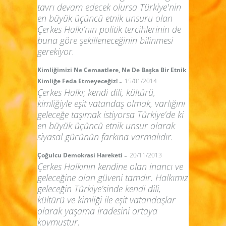
tavrı devam edecek olursa Türkiye'nin
en büyük üçüncü etnik unsuru olan
Çerkes Halkı’nın politik tercihlerinin de
buna göre şekilleneceğinin bilinmesi
gerekiyor.
Kimliğimizi Ne Cemaatlere, Ne De Başka Bir Etnik
-
Kimliğe Feda Etmeyeceğiz!
15/01/2014
Çerkes Halkı; kendi dili, kültürü,
kimliğiyle eşit vatandaş olmak, varlığını
geleceğe taşımak istiyorsa Türkiye’de ki
en büyük üçüncü etnik unsur olarak
siyasal gücünün farkına varmalıdır.
-
Çoğulcu Demokrasi Hareketi
20/11/2013
Çerkes Halkının kendine olan inancı ve
geleceğine olan güveni tamdır. Halkımız
geleceğin Türkiye’sinde kendi dili,
kültürü ve kimliği ile eşit vatandaşlar
olarak yaşama iradesini ortaya
koymuştur.