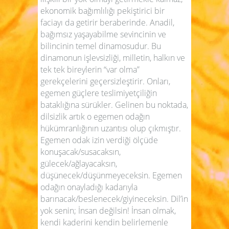
ekonomik bağımlılığı pekiştirici bir
faciayı da getirir beraberinde. Anadil,
bağımsız yaşayabilme sevincinin ve
bilincinin temel dinamosudur. Bu
dinamonun işlevsizliği, milletin, halkın ve
tek tek bireylerin “var olma”
gerekçelerini geçersizleştirir. Onları,
egemen güçlere teslimiyetçiliğin
bataklığına sürükler. Gelinen bu noktada,
dilsizlik artık o egemen odağın
hükümranlığının uzantısı olup çıkmıştır.
Egemen odak izin verdiği ölçüde
konuşacak/susacaksın,
gülecek/ağlayacaksın,
düşünecek/düşünmeyeceksin. Egemen
odağın onayladığı kadarıyla
barınacak/beslenecek/
giyineceksin. Dil’in
yok senin; İnsan değilsin! İnsan olmak,
kendi kaderini kendin belirlemenle