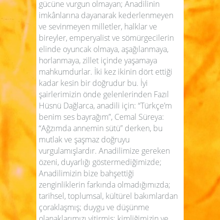
gücüne vurgun olmayan; Anadilinin
imkânlarına dayanarak kederlenmeyen
ve sevinmeyen milletler, halklar ve
bireyler, emperyalist ve sömürgecilerin
elinde oyuncak olmaya, aşağılanmaya,
horlanmaya, zillet içinde yaşamaya
mahkumdurlar. İki kez ikinin dört ettiği
kadar kesin bir doğrudur bu. İyi
şairlerimizin önde gelenlerinden Fazıl
Hüsnü Dağlarca, anadili için: “Türkçe’m
benim ses bayrağım”, Cemal Süreya:
“Ağzımda annemin sütü” derken, bu
mutlak ve şaşmaz doğruyu
vurgulamışlardır. Anadilimize gereken
özeni, duyarlığı göstermediğimizde;
Anadilimizin bize bahşettiği
zenginliklerin farkında olmadığımızda;
tarihsel, toplumsal, kültürel bakımlardan
çoraklaşmış; duygu ve düşünme
olanaklarımızı yitirmiş; kimliğimizin ve