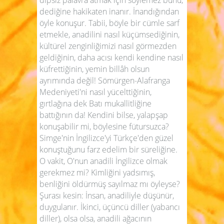
dediğine hakikaten inanır. İnandığından
öyle konuşur. Tabii, böyle bir cümle sarf
etmekle, anadilini nasıl küçümsediğinin,
kültürel zenginliğimizi nasıl görmezden
geldiğinin, daha acısı kendi kendine nasıl
küfrettiğinin, yemin billâh olsun
ayrımında değil! Sömürgen-Alafranga
Medeniyeti'ni nasıl yücelttiğinin,
gırtlağına dek Batı mukallitliğine
battığının da! Kendini bilse, yalapşap
konuşabilir mi, böylesine fütursuzca?
Simge'nin İngilizce'yi Türkçe'den güzel
konuştuğunu farz edelim bir süreliğine.
O vakit, O'nun anadili İngilizce olmak
gerekmez mi? Kimliğini yadsımış,
benliğini öldürmüş sayılmaz mı öyleyse?
Şurası kesin: İnsan, anadiliyle düşünür,
duygulanır. İkinci, üçüncü diller (yabancı
diller), olsa olsa, anadili ağacının