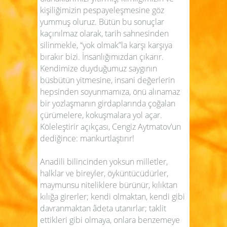
kişiliğimizin pespayeleşmesine göz
yummuş oluruz. Bütün bu sonuçlar
kaçınılmaz olarak, tarih sahnesinden
silinmekle, “yok olmak”la karşı karşıya
bırakır bizi. İnsanlığımızdan çıkarır.
Kendimize duyduğumuz saygının
büsbütün yitmesine, insani değerlerin
hepsinden soyunmamıza, önü alınamaz
bir yozlaşmanın girdaplarında çoğalan
çürümelere, kokuşmalara yol açar.
Köleleştirir açıkçası, Cengiz Aytmatov’un
dediğince: mankurtlaştırır!
Anadili bilincinden yoksun milletler,
halklar ve bireyler, öyküntücüdürler,
maymunsu niteliklere bürünür, kılıktan
kılığa girerler; kendi olmaktan, kendi gibi
davranmaktan âdeta utanırlar; taklit
ettikleri gibi olmaya, onlara benzemeye