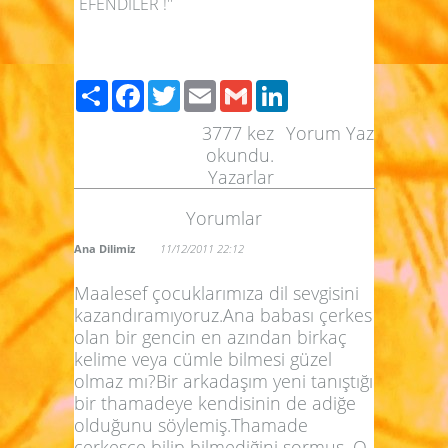
EFENDİLER !''
Paylaş
Facebook
Twitter
Email
Gmail
LinkedIn
3777
kez
Yorum Yaz
okundu.
Yazarlar
Yorumlar
Ana Dilimiz
11/12/2011 22:12
Maalesef çocuklarımıza dil sevgisini
kazandıramıyoruz.Ana babası çerkes
olan bir gencin en azından birkaç
kelime veya cümle bilmesi güzel
olmaz mı?Bir arkadaşım yeni tanıştığı
bir thamadeye kendisinin de adiğe
olduğunu söylemiş.Thamade
çerkesce bilip bilmediğini sormuş. O