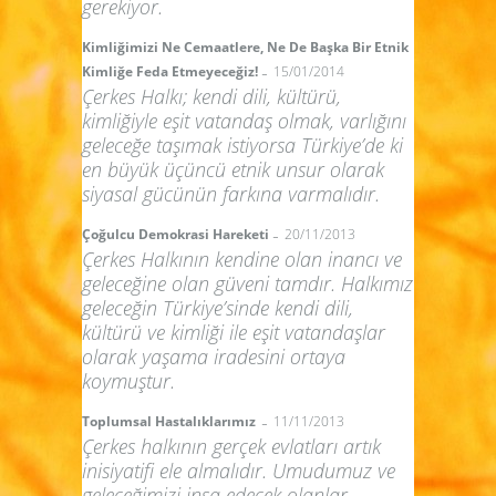
gerekiyor.
Kimliğimizi Ne Cemaatlere, Ne De Başka Bir Etnik
-
Kimliğe Feda Etmeyeceğiz!
15/01/2014
Çerkes Halkı; kendi dili, kültürü,
kimliğiyle eşit vatandaş olmak, varlığını
geleceğe taşımak istiyorsa Türkiye’de ki
en büyük üçüncü etnik unsur olarak
siyasal gücünün farkına varmalıdır.
-
Çoğulcu Demokrasi Hareketi
20/11/2013
Çerkes Halkının kendine olan inancı ve
geleceğine olan güveni tamdır. Halkımız
geleceğin Türkiye’sinde kendi dili,
kültürü ve kimliği ile eşit vatandaşlar
olarak yaşama iradesini ortaya
koymuştur.
-
Toplumsal Hastalıklarımız
11/11/2013
Çerkes halkının gerçek evlatları artık
inisiyatifi ele almalıdır. Umudumuz ve
geleceğimizi inşa edecek olanlar