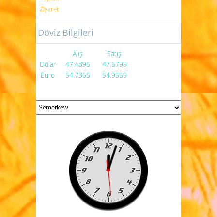
Ziyaret
Döviz Bilgileri
Alış
Satış
Dolar
47.4896
47.6799
Euro
54.7365
54.9559