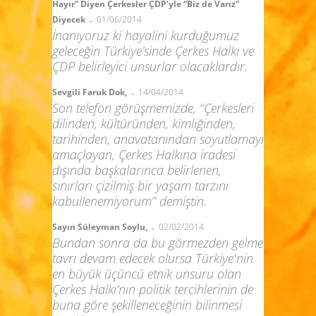
Hayır” Diyen Çerkesler ÇDP’yle “Biz de Varız”
-
Diyecek
01/06/2014
İnanıyoruz ki hayalini kurduğumuz
geleceğin Türkiye’sinde Çerkes Halkı ve
ÇDP belirleyici unsurlar olacaklardır.
-
Sevgili Faruk Dok,
14/04/2014
Son telefon görüşmemizde, “Çerkesleri
dilinden, kültüründen, kimliğinden,
tarihinden, anavatanından soyutlamayı
amaçlayan, Çerkes Halkına iradesi
dışında başkalarınca belirlenen,
sınırları çizilmiş bir yaşam tarzını
kabullenemiyorum” demiştin.
-
Sayın Süleyman Soylu,
02/02/2014
Bundan sonra da bu görmezden gelme
tavrı devam edecek olursa Türkiye'nin
en büyük üçüncü etnik unsuru olan
Çerkes Halkı’nın politik tercihlerinin de
buna göre şekilleneceğinin bilinmesi