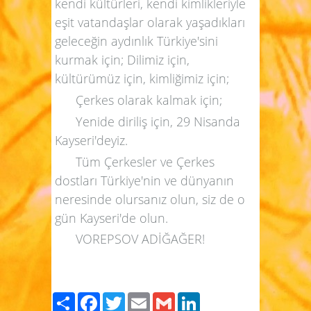
kendi kültürleri, kendi kimlikleriyle
eşit vatandaşlar olarak yaşadıkları
geleceğin aydınlık Türkiye'sini
kurmak için; Dilimiz için,
kültürümüz için, kimliğimiz için;
Çerkes olarak kalmak için;
Yenide diriliş için, 29 Nisanda
Kayseri'deyiz.
Tüm Çerkesler ve Çerkes
dostları Türkiye'nin ve dünyanın
neresinde olursanız olun, siz de o
gün Kayseri'de olun.
VOREPSOV ADİĞAĞER!
Paylaş
Facebook
Twitter
Email
Gmail
LinkedIn