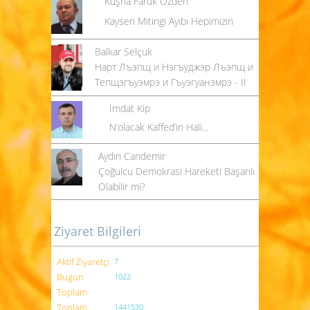
Kuşha Faruk Özden
Kayseri Mitingi Ayıbı Hepimizin
Balkar Selçuk
Нарт Лъэпщ и Нэгъуджэр Лъэпщ и
Тепщэгъуэмрэ и Гъуэгуанэмрэ - II
İmdat Kip
N’olacak Kaffed’in Hali…
Aydın Candemir
Çoğulcu Demokrasi Hareketi Başarılı
Olabilir mi?
Ziyaret Bilgileri
Aktif Ziyaretçi
7
Bugün
1022
Toplam
Toplam
1441530