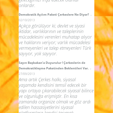
onlardır.
-
Demokratik Açılım Paketi Çerkeslere Ne Diyor?
02/10/2013
Açıkça görülüyor ki; devlet ve siyasi
iktidar, varlıklarının ve taleplerinin
mücadelesini verenleri muhatap alıyor
ve haklarını veriyor; varlık mücadelesi
vermeyenleri ve talep etmeyenleri Türk
sayıyor, yok sayıyor.
Sayın Başbakan’a Duyurulur ! Çerkeslerin de
-
Demokratikleşme Paketinden Beklentileri Var.
27/09/2013
Ama artık Çerkes halkı, siyasal
yaşamda kendisini temsil edecek bir
yapı ortaya çıkarabilecek siyasal bilince
ve olgunluğa erişmiştir. En kısa
zamanda organize olmak ve göz ardı
edilen hassasiyetlerini siyasal
platformlara kendisi taşımak