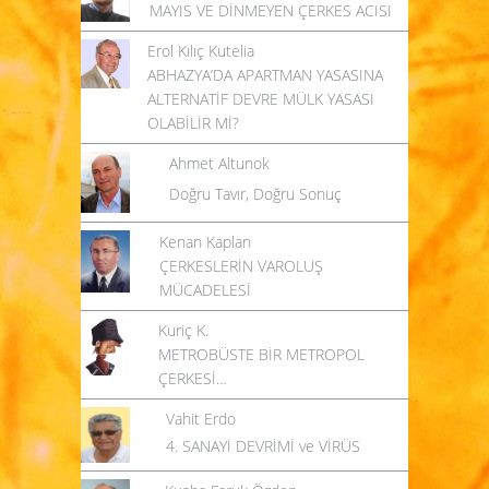
MAYIS VE DİNMEYEN ÇERKES ACISI
Erol Kılıç Kutelia
ABHAZYA’DA APARTMAN YASASINA
ALTERNATİF DEVRE MÜLK YASASI
OLABİLİR Mİ?
Ahmet Altunok
Doğru Tavır, Doğru Sonuç
Kenan Kaplan
ÇERKESLERİN VAROLUŞ
MÜCADELESİ
Kuriç K.
METROBÜSTE BİR METROPOL
ÇERKESİ…
Vahit Erdo
4. SANAYİ DEVRİMİ ve VİRÜS