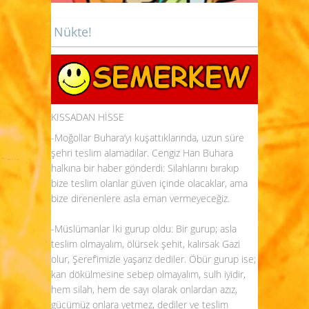
Nükte!
KISSADAN HİSSE
-Moğollar Buhara’yı kuşattıklarında, uzun süre
şehri teslim alamadılar. Cengiz Han Buhara
halkına bir haber gönderdi: Silahlarını bırakıp
bize teslim olanlar güven içinde olacaklar, ama
bize direnenlere asla eman vermeyeceğiz.
-Müslümanlar İki gurup oldu: Bir gurup; asla
teslim olmayalım, ölürsek şehit, kalırsak Gazi
olur, Şeref’imizle yaşarız dediler. Öbür gurup ise;
kan dökülmesine sebep olmayalım, sulh iyidir,
hem silah, hem de sayı olarak onlardan azız,
gücümüz onlara yetmez, dediler ve teslim