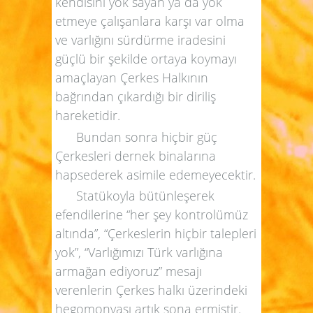
kendisini yok sayan ya da yok
etmeye çalışanlara karşı var olma
ve varlığını sürdürme iradesini
güçlü bir şekilde ortaya koymayı
amaçlayan Çerkes Halkının
bağrından çıkardığı bir diriliş
hareketidir.
Bundan sonra hiçbir güç
Çerkesleri dernek binalarına
hapsederek asimile edemeyecektir.
Statükoyla bütünleşerek
efendilerine “her şey kontrolümüz
altında”, “Çerkeslerin hiçbir talepleri
yok”, “Varlığımızı Türk varlığına
armağan ediyoruz” mesajı
verenlerin Çerkes halkı üzerindeki
hegomonyası artık sona ermiştir.