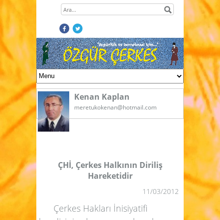
Kenan Kaplan
meretukokenan@hotmail.com
ÇHİ, Çerkes Halkının Diriliş
Hareketidir
11/03/2012
Çerkes Hakları İnisiyatifi