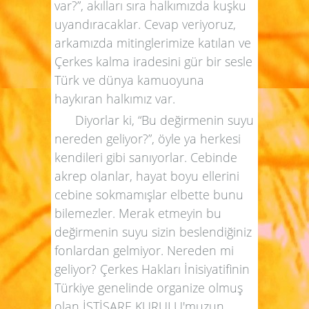
var?”, akılları sıra halkımızda kuşku
uyandıracaklar. Cevap veriyoruz,
arkamızda mitinglerimize katılan ve
Çerkes kalma iradesini gür bir sesle
Türk ve dünya kamuoyuna
haykıran halkımız var.
Diyorlar ki, “Bu değirmenin suyu
nereden geliyor?”, öyle ya herkesi
kendileri gibi sanıyorlar. Cebinde
akrep olanlar, hayat boyu ellerini
cebine sokmamışlar elbette bunu
bilemezler. Merak etmeyin bu
değirmenin suyu sizin beslendiğiniz
fonlardan gelmiyor. Nereden mi
geliyor? Çerkes Hakları İnisiyatifinin
Türkiye genelinde organize olmuş
olan İSTİŞARE KURULU'muzun