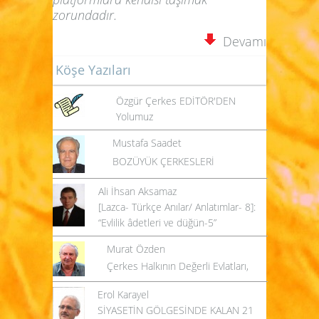
zorundadır.
Devamı
Köşe Yazıları
Özgür Çerkes EDİTÖR'DEN
Yolumuz
Mustafa Saadet
BOZÜYÜK ÇERKESLERİ
Ali İhsan Aksamaz
[Lazca- Türkçe Anılar/ Anlatımlar- 8]:
“Evlilik âdetleri ve düğün-5”
Murat Özden
Çerkes Halkının Değerli Evlatları,
Erol Karayel
SİYASETİN GÖLGESİNDE KALAN 21