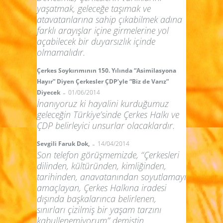
yaşatmak, geleceğe taşımak ve
atavatanlarına sahip çıkabilmek adına
farklı arayışlar içine girmelerine yol
açabilecek bir duyarsızlık içinde
olmamalıdır.
Çerkes Soykırımının 150. Yılında “Asimilasyona
Hayır” Diyen Çerkesler ÇDP’yle “Biz de Varız”
-
Diyecek
01/06/2014
İnanıyoruz ki hayalini kurduğumuz
geleceğin Türkiye’sinde Çerkes Halkı ve
ÇDP belirleyici unsurlar olacaklardır.
-
Sevgili Faruk Dok,
14/04/2014
Son telefon görüşmemizde, “Çerkesleri
dilinden, kültüründen, kimliğinden,
tarihinden, anavatanından soyutlamayı
amaçlayan, Çerkes Halkına iradesi
dışında başkalarınca belirlenen,
sınırları çizilmiş bir yaşam tarzını
kabullenemiyorum” demiştin.