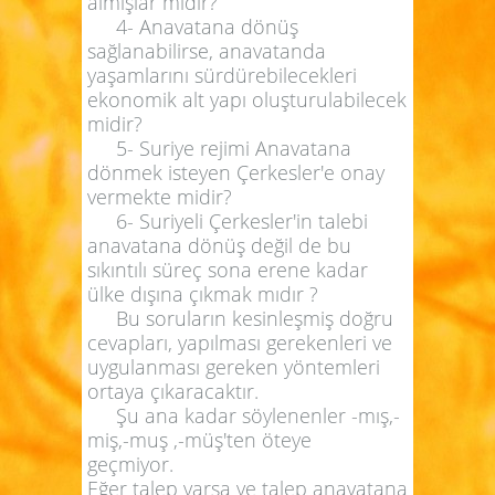
almışlar mıdır?
4- Anavatana dönüş
sağlanabilirse, anavatanda
yaşamlarını sürdürebilecekleri
ekonomik alt yapı oluşturulabilecek
midir?
5- Suriye rejimi Anavatana
dönmek isteyen Çerkesler'e onay
vermekte midir?
6- Suriyeli Çerkesler'in talebi
anavatana dönüş değil de bu
sıkıntılı süreç sona erene kadar
ülke dışına çıkmak mıdır ?
Bu soruların kesinleşmiş doğru
cevapları, yapılması gerekenleri ve
uygulanması gereken yöntemleri
ortaya çıkaracaktır.
Şu ana kadar söylenenler -mış,-
miş,-muş ,-müş'ten öteye
geçmiyor.
Eğer talep varsa ve talep anavatana