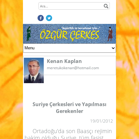
Kenan Kaplan
meretukokenan@hotmail.com
Suriye Çerkesleri ve Yapılması
Gerekenler
19/01/2012
Ortadoğu'da son Baasçı rejimin
hakim olduğu Suriye, tüm faşist