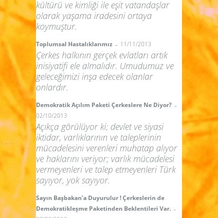
kültürü ve kimliği ile eşit vatandaşlar
olarak yaşama iradesini ortaya
koymuştur.
-
Toplumsal Hastalıklarımız
11/11/2013
Çerkes halkının gerçek evlatları artık
inisiyatifi ele almalıdır. Umudumuz ve
geleceğimizi inşa edecek olanlar
onlardır.
-
Demokratik Açılım Paketi Çerkeslere Ne Diyor?
02/10/2013
Açıkça görülüyor ki; devlet ve siyasi
iktidar, varlıklarının ve taleplerinin
mücadelesini verenleri muhatap alıyor
ve haklarını veriyor; varlık mücadelesi
vermeyenleri ve talep etmeyenleri Türk
sayıyor, yok sayıyor.
Sayın Başbakan’a Duyurulur ! Çerkeslerin de
-
Demokratikleşme Paketinden Beklentileri Var.