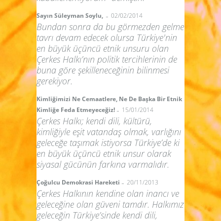
-
Sayın Süleyman Soylu,
02/02/2014
Bundan sonra da bu görmezden gelme
tavrı devam edecek olursa Türkiye'nin
en büyük üçüncü etnik unsuru olan
Çerkes Halkı’nın politik tercihlerinin de
buna göre şekilleneceğinin bilinmesi
gerekiyor.
Kimliğimizi Ne Cemaatlere, Ne De Başka Bir Etnik
-
Kimliğe Feda Etmeyeceğiz!
15/01/2014
Çerkes Halkı; kendi dili, kültürü,
kimliğiyle eşit vatandaş olmak, varlığını
geleceğe taşımak istiyorsa Türkiye’de ki
en büyük üçüncü etnik unsur olarak
siyasal gücünün farkına varmalıdır.
-
Çoğulcu Demokrasi Hareketi
20/11/2013
Çerkes Halkının kendine olan inancı ve
geleceğine olan güveni tamdır. Halkımız
geleceğin Türkiye’sinde kendi dili,