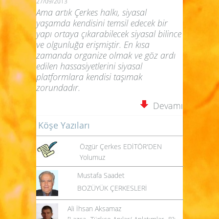
27/09/2013
Ama artık Çerkes halkı, siyasal
yaşamda kendisini temsil edecek bir
yapı ortaya çıkarabilecek siyasal bilince
ve olgunluğa erişmiştir. En kısa
zamanda organize olmak ve göz ardı
edilen hassasiyetlerini siyasal
platformlara kendisi taşımak
zorundadır.
Devamı
Köşe Yazıları
Özgür Çerkes EDİTÖR'DEN
Yolumuz
Mustafa Saadet
BOZÜYÜK ÇERKESLERİ
Ali İhsan Aksamaz