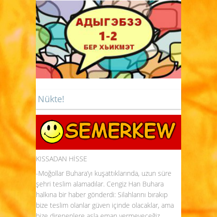
Nükte!
KISSADAN HİSSE
-Moğollar Buhara’yı kuşattıklarında, uzun süre
şehri teslim alamadılar. Cengiz Han Buhara
halkına bir haber gönderdi: Silahlarını bırakıp
bize teslim olanlar güven içinde olacaklar, ama
bize direnenlere asla eman vermeyeceğiz.