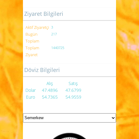
Ziyaret Bilgileri
Aktif Ziyaretçi
3
Bugün
217
Toplam
Toplam
1440725
Ziyaret
Döviz Bilgileri
Alış
Satış
Dolar
47.4896
47.6799
Euro
54.7365
54.9559