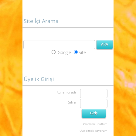
Site İçi Arama
Google
Site
Üyelik Girişi
Kullanıcı adı
Şifre
Parolamı unuttum
Üye olmak istiyorum