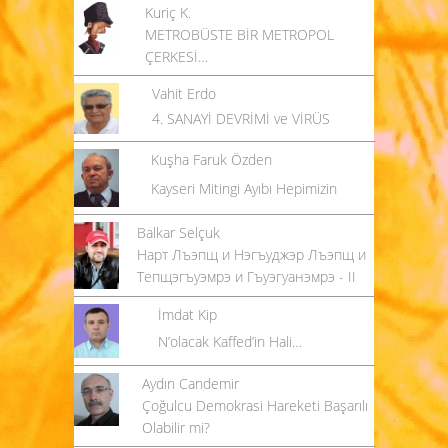
Kuriç K.
METROBÜSTE BİR METROPOL
ÇERKESİ…
Vahit Erdo
4. SANAYİ DEVRİMİ ve VİRÜS
Kuşha Faruk Özden
Kayseri Mitingi Ayıbı Hepimizin
Balkar Selçuk
Нарт Лъэпщ и Нэгъуджэр Лъэпщ и
Тепщэгъуэмрэ и Гъуэгуанэмрэ - II
İmdat Kip
N’olacak Kaffed’in Hali…
Aydın Candemir
Çoğulcu Demokrasi Hareketi Başarılı
Olabilir mi?