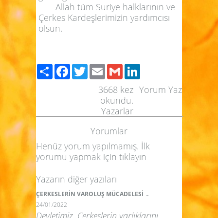
Allah tüm Suriye halklarının ve
Çerkes Kardeşlerimizin yardımcısı
olsun.
Paylaş
Facebook
Twitter
Email
Gmail
LinkedIn
3668
kez
Yorum Yaz
okundu.
Yazarlar
Yorumlar
Henüz yorum yapılmamış. İlk
yorumu yapmak için
tıklayın
Yazarın diğer yazıları
-
ÇERKESLERİN VAROLUŞ MÜCADELESİ
24/01/2022
Devletimiz, Çerkeslerin varlıklarını