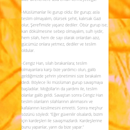
-Müslümanlar İki gurup oldu: Bir gurup; asla
teslim olmayalım, ölürsek şehit, kalırsak Gazi
olur, Şeref’imizle yaşarız dediler. Öbür gurup ise;
kan dökülmesine sebep olmayalım, sulh iyidir,
hem silah, hem de sayı olarak onlardan azız,
gücümüz onlara yetmez, dediler ve teslim
oldular.
-Cengiz Han, silah bırakanlara; teslim
olmayanlara karşı bize yardımcı olun, galib
geldiğimizde şehrin yönetimini size bırakalım
dedi. Böylece İki müslüman gurup savaşmaya
başladılar. Moğollar’ın da yardımı ile, teslim
olanlar galib geldi. Savaştan sonra Cengiz Han
teslim olanların silahlarının alınmasını ve
kafalarının kesilmesini emretti. Sonra meşhur
sözünü söyledi: “Eğer güvenilir olsalardı, bizim
için kardeşleri ile savaşmazlardı. Kardeşlerine
bunu yapanlar, yarın da bize yapar.”