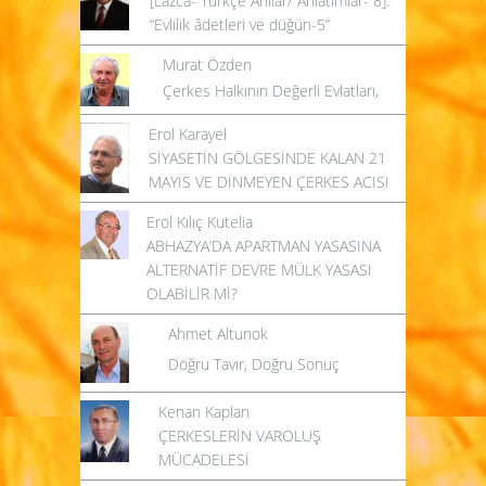
[Lazca- Türkçe Anılar/ Anlatımlar- 8]:
“Evlilik âdetleri ve düğün-5”
Murat Özden
Çerkes Halkının Değerli Evlatları,
Erol Karayel
SİYASETİN GÖLGESİNDE KALAN 21
MAYIS VE DİNMEYEN ÇERKES ACISI
Erol Kılıç Kutelia
ABHAZYA’DA APARTMAN YASASINA
ALTERNATİF DEVRE MÜLK YASASI
OLABİLİR Mİ?
Ahmet Altunok
Doğru Tavır, Doğru Sonuç
Kenan Kaplan
ÇERKESLERİN VAROLUŞ
MÜCADELESİ