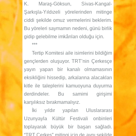
K. Maraş-Göksun, Sivas-Kangal-
Şarkışla-Yıldızeli yörelerinden mitinge
ciddi şekilde omuz vermelerini beklerim.
Bu yöreleri saymamın nedeni, günü birlik
gidip gelebilme imkânları olduğu için.
***
Tertip Komitesi aile isimlerini bildiğim
gençlerden oluşuyor. TRT’nin Çerkesçe
yayın yapan bir kanalı olmamasının
eksikliğini hissedip, arkalarına alacakları
kitle ile taleplerini kamuoyuna duyurma
derdindeler. Bu samimi girişimi
karşılıksız bırakmamalıyız.
İki yıldır yapılan Uluslararası
Uzunyayla Kültür Festivali onbinleri
toplayarak büyük bir başarı sağladı.
“TRT Çerkes” mitingi için de aynı şekilde