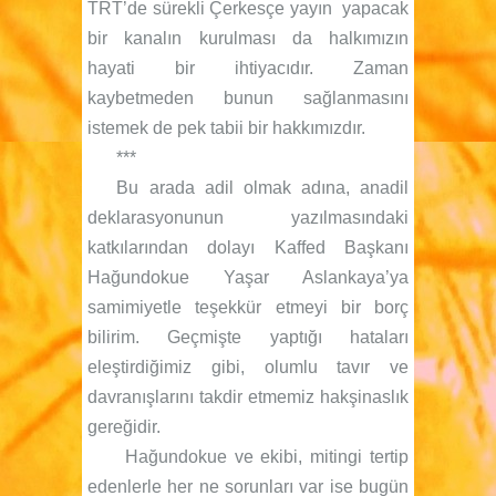
TRT’de sürekli Çerkesçe yayın yapacak
bir kanalın kurulması da halkımızın
hayati bir ihtiyacıdır. Zaman
kaybetmeden bunun sağlanmasını
istemek de pek tabii bir hakkımızdır.
***
Bu arada adil olmak adına, anadil
deklarasyonunun yazılmasındaki
katkılarından dolayı Kaffed Başkanı
Hağundokue Yaşar Aslankaya’ya
samimiyetle teşekkür etmeyi bir borç
bilirim. Geçmişte yaptığı hataları
eleştirdiğimiz gibi, olumlu tavır ve
davranışlarını takdir etmemiz hakşinaslık
gereğidir.
Hağundokue ve ekibi, m
itingi tertip
edenlerle her ne sorunları var ise bugün