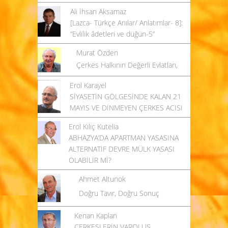
Ali İhsan Aksamaz
[Lazca- Türkçe Anılar/ Anlatımlar- 8]:
“Evlilik âdetleri ve düğün-5”
Murat Özden
Çerkes Halkının Değerli Evlatları,
Erol Karayel
SİYASETİN GÖLGESİNDE KALAN 21
MAYIS VE DİNMEYEN ÇERKES ACISI
Erol Kılıç Kutelia
ABHAZYA’DA APARTMAN YASASINA
ALTERNATİF DEVRE MÜLK YASASI
OLABİLİR Mİ?
Ahmet Altunok
Doğru Tavır, Doğru Sonuç
Kenan Kaplan
ÇERKESLERİN VAROLUŞ