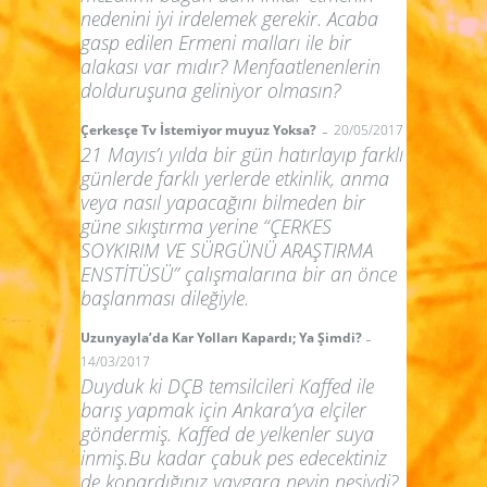
nedenini iyi irdelemek gerekir. Acaba
gasp edilen Ermeni malları ile bir
alakası var mıdır? Menfaatlenenlerin
dolduruşuna geliniyor olmasın?
-
Çerkesçe Tv İstemiyor muyuz Yoksa?
20/05/2017
21 Mayıs’ı yılda bir gün hatırlayıp farklı
günlerde farklı yerlerde etkinlik, anma
veya nasıl yapacağını bilmeden bir
güne sıkıştırma yerine “ÇERKES
SOYKIRIM VE SÜRGÜNÜ ARAŞTIRMA
ENSTİTÜSÜ” çalışmalarına bir an önce
başlanması dileğiyle.
-
Uzunyayla’da Kar Yolları Kapardı; Ya Şimdi?
14/03/2017
Duyduk ki DÇB temsilcileri Kaffed ile
barış yapmak için Ankara’ya elçiler
göndermiş. Kaffed de yelkenler suya
inmiş.Bu kadar çabuk pes edecektiniz
de kopardığınız yaygara neyin nesiydi?