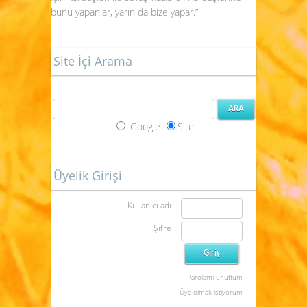
bunu yapanlar, yarın da bize yapar.”
Site İçi Arama
Google
Site
Üyelik Girişi
Kullanıcı adı
Şifre
Parolamı unuttum
Üye olmak istiyorum