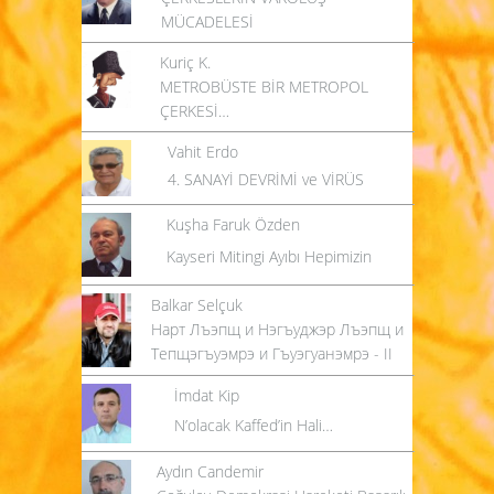
MÜCADELESİ
Kuriç K.
METROBÜSTE BİR METROPOL
ÇERKESİ…
Vahit Erdo
4. SANAYİ DEVRİMİ ve VİRÜS
Kuşha Faruk Özden
Kayseri Mitingi Ayıbı Hepimizin
Balkar Selçuk
Нарт Лъэпщ и Нэгъуджэр Лъэпщ и
Тепщэгъуэмрэ и Гъуэгуанэмрэ - II
İmdat Kip
N’olacak Kaffed’in Hali…
Aydın Candemir