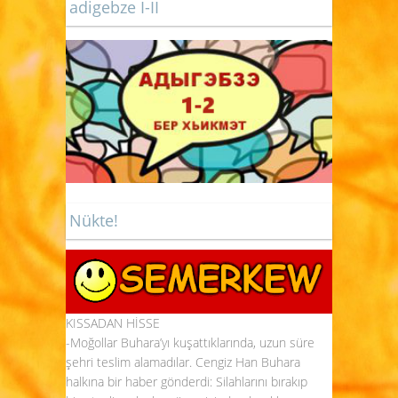
adigebze I-II
Nükte!
KISSADAN HİSSE
-Moğollar Buhara’yı kuşattıklarında, uzun süre
şehri teslim alamadılar. Cengiz Han Buhara
halkına bir haber gönderdi: Silahlarını bırakıp