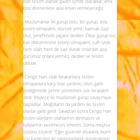
bize teslim olanlar güven içinde olacaklar, ama
bize direnenlere asla eman vermeyeceğiz.
-Müslümanlar İki gurup oldu: Bir gurup; asla
teslim olmayalım, ölürsek şehit, kalırsak Gazi
olur, Şeref’imizle yaşarız dediler. Öbür gurup ise;
kan dökülmesine sebep olmayalım, sulh iyidir,
hem silah, hem de sayı olarak onlardan azız,
gücümüz onlara yetmez, dediler ve teslim
oldular.
-Cengiz Han, silah bırakanlara; teslim
olmayanlara karşı bize yardımcı olun, galib
geldiğimizde şehrin yönetimini size bırakalım
dedi. Böylece İki müslüman gurup savaşmaya
başladılar. Moğollar’ın da yardımı ile, teslim
olanlar galib geldi. Savaştan sonra Cengiz Han
teslim olanların silahlarının alınmasını ve
kafalarının kesilmesini emretti. Sonra meşhur
sözünü söyledi: “Eğer güvenilir olsalardı, bizim
için kardeşleri ile savaşmazlardı. Kardeşlerine