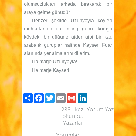
olumsuzlukları arkada bırakarak bir
araya gelme günüdür.
Benzer şekilde Uzunyayla köyleri
muhtarlarının da miting günü, komşu
köydeki bir düğüne gider gibi bir kaç
arabalık guruplar halinde Kayseri Fuar
alanında yer almalarını dilerim.
Ha marje Uzunyayla!
Ha marje Kayseri!
Paylaş
Facebook
Twitter
Email
Gmail
LinkedIn
2381
kez
Yorum Yaz
okundu.
Yazarlar
Yorumlar