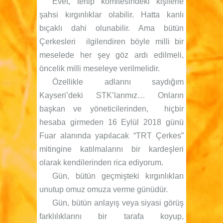
Evet, tertip komitesindeki kişilerle
şahsi kırgınlıklar olabilir. Hatta kanlı
bıçaklı dahi olunabilir. Ama bütün
Çerkesleri ilgilendiren böyle milli bir
meselede her şey göz ardı edilmeli,
öncelik milli meseleye verilmelidir.
Özellikle adlarını saydığım
Kayseri’deki STK’larımız… Onların
başkan ve yöneticilerinden, hiçbir
hesaba girmeden 16 Eylül 2018 günü
Fuar alanında yapılacak “TRT Çerkes”
mitingine katılmalarını bir kardeşleri
olarak kendilerinden rica ediyorum.
Gün, bütün geçmişteki kırgınlıkları
unutup omuz omuza verme günüdür.
Gün, bütün anlayış veya siyasi görüş
farklılıklarını bir tarafa koyup,