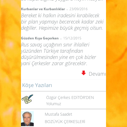
-
Kurbanlar ve Kurbanlıklar
23/09/2016
Bereket ki halkın iradesini kırabilecek
bir plan yapmayı becerecek kadar zeki
değiller. Hepimize büyük geçmiş olsun.
-
Güzden Kışa Geçerken
15/12/2015
Rus savaş uçağının sınır ihlalleri
yüzünden Türkiye tarafından
düşürülmesinden yine en çok bizler
yani Çerkesler zarar görecektir.
Devamı
Köşe Yazıları
Özgür Çerkes EDİTÖR'DEN
Yolumuz
Mustafa Saadet
BOZÜYÜK ÇERKESLERİ