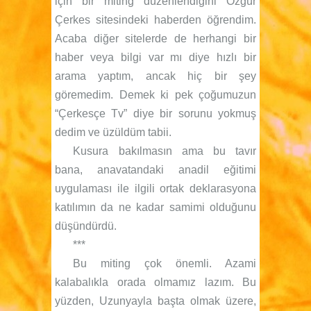
için bir miting düzenlendiğini Özgür
Çerkes sitesindeki haberden öğrendim.
Acaba diğer sitelerde de herhangi bir
haber veya bilgi var mı diye hızlı bir
arama yaptım, ancak hiç bir şey
göremedim. Demek ki pek çoğumuzun
“Çerkesçe Tv” diye bir sorunu yokmuş
dedim ve üzüldüm tabii.
Kusura bakılmasın ama bu tavır
bana, anavatandaki anadil eğitimi
uygulaması ile ilgili ortak deklarasyona
katılımın da ne kadar samimi olduğunu
düşündürdü.
***
Bu miting çok önemli. Azami
kalabalıkla orada olmamız lazım. Bu
yüzden, Uzunyayla başta olmak üzere,