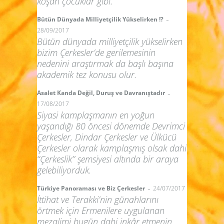
koşan çocuklar gibi.
-
Bütün Dünyada Milliyetçilik Yükselirken !?
28/09/2017
Bütün dünyada milliyetçilik yükselirken
bizim Çerkesler’de gerilemesinin
nedenini araştırmak da başlı başına
akademik tez konusu olur.
-
Asalet Kanda Değil, Duruş ve Davranıştadır
17/08/2017
Siyasi kamplaşmanın en yoğun
yaşandığı 80 öncesi dönemde Devrimci
Çerkesler, Dindar Çerkesler ve Ülkücü
Çerkesler olarak kamplaşmış olsak dahi
“Çerkeslik” şemsiyesi altında bir araya
gelebiliyorduk.
-
Türkiye Panoraması ve Biz Çerkesler
24/07/2017
İttihat ve Terakki’nin günahlarını
örtmek için Ermenilere uygulanan
mezalimi bugün dahi inkâr etmenin