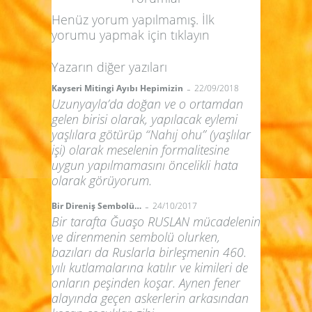
Henüz yorum yapılmamış. İlk
yorumu yapmak için
tıklayın
Yazarın diğer yazıları
-
Kayseri Mitingi Ayıbı Hepimizin
22/09/2018
Uzunyayla’da doğan ve o ortamdan
gelen birisi olarak, yapılacak eylemi
yaşlılara götürüp “Nahıj ohu” (yaşlılar
işi) olarak meselenin formalitesine
uygun yapılmamasını öncelikli hata
olarak görüyorum.
-
Bir Direniş Sembolü…
24/10/2017
Bir tarafta Ğuaşo RUSLAN mücadelenin
ve direnmenin sembolü olurken,
bazıları da Ruslarla birleşmenin 460.
yılı kutlamalarına katılır ve kimileri de
onların peşinden koşar. Aynen fener
alayında geçen askerlerin arkasından