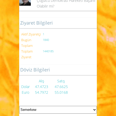
Çoğulcu Demokrasi Hareketi Başarılı
Olabilir mi?
Ziyaret Bilgileri
Aktif Ziyaretçi
1
Bugün
1840
Toplam
Toplam
1440185
Ziyaret
Döviz Bilgileri
Alış
Satış
Dolar
47.4723
47.6625
Euro
54.7972
55.0168