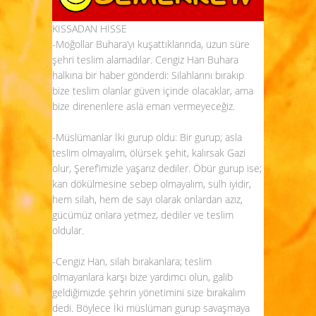
KISSADAN HİSSE
-Moğollar Buhara’yı kuşattıklarında, uzun süre
şehri teslim alamadılar. Cengiz Han Buhara
halkına bir haber gönderdi: Silahlarını bırakıp
bize teslim olanlar güven içinde olacaklar, ama
bize direnenlere asla eman vermeyeceğiz.
-Müslümanlar İki gurup oldu: Bir gurup; asla
teslim olmayalım, ölürsek şehit, kalırsak Gazi
olur, Şeref’imizle yaşarız dediler. Öbür gurup ise;
kan dökülmesine sebep olmayalım, sulh iyidir,
hem silah, hem de sayı olarak onlardan azız,
gücümüz onlara yetmez, dediler ve teslim
oldular.
-Cengiz Han, silah bırakanlara; teslim
olmayanlara karşı bize yardımcı olun, galib
geldiğimizde şehrin yönetimini size bırakalım
dedi. Böylece İki müslüman gurup savaşmaya