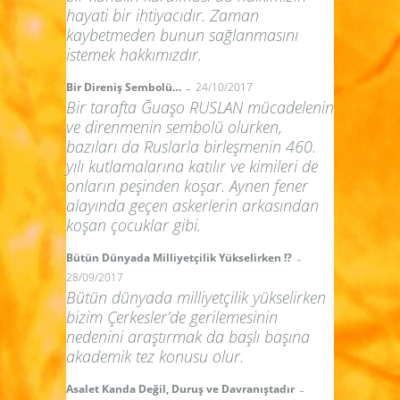
hayati bir ihtiyacıdır. Zaman
kaybetmeden bunun sağlanmasını
istemek hakkımızdır.
-
Bir Direniş Sembolü…
24/10/2017
Bir tarafta Ğuaşo RUSLAN mücadelenin
ve direnmenin sembolü olurken,
bazıları da Ruslarla birleşmenin 460.
yılı kutlamalarına katılır ve kimileri de
onların peşinden koşar. Aynen fener
alayında geçen askerlerin arkasından
koşan çocuklar gibi.
-
Bütün Dünyada Milliyetçilik Yükselirken !?
28/09/2017
Bütün dünyada milliyetçilik yükselirken
bizim Çerkesler’de gerilemesinin
nedenini araştırmak da başlı başına
akademik tez konusu olur.
-
Asalet Kanda Değil, Duruş ve Davranıştadır