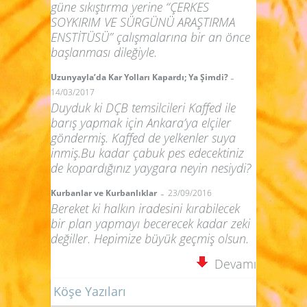
güne sıkıştırma yerine “ÇERKES
SOYKIRIM VE SÜRGÜNÜ ARAŞTIRMA
ENSTİTÜSÜ” çalışmalarına bir an önce
başlanması dileğiyle.
-
Uzunyayla’da Kar Yolları Kapardı; Ya Şimdi?
14/03/2017
Duyduk ki DÇB temsilcileri Kaffed ile
barış yapmak için Ankara’ya elçiler
göndermiş. Kaffed de yelkenler suya
inmiş.Bu kadar çabuk pes edecektiniz
de kopardığınız yaygara neyin nesiydi?
-
Kurbanlar ve Kurbanlıklar
23/09/2016
Bereket ki halkın iradesini kırabilecek
bir plan yapmayı becerecek kadar zeki
değiller. Hepimize büyük geçmiş olsun.
Devamı
Köşe Yazıları