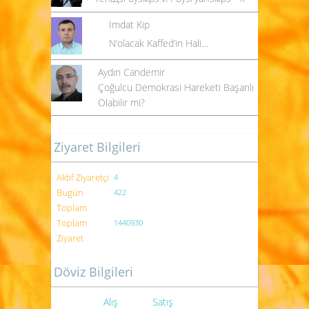
İmdat Kip
N’olacak Kaffed’in Hali…
Aydın Candemir
Çoğulcu Demokrasi Hareketi Başarılı
Olabilir mi?
Ziyaret Bilgileri
Aktif Ziyaretçi
4
Bugün
422
Toplam
Toplam
1440930
Ziyaret
Döviz Bilgileri
Alış
Satış