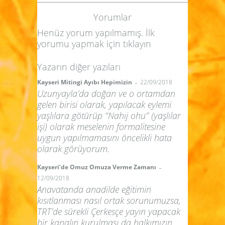
Yorumlar
Henüz yorum yapılmamış. İlk
yorumu yapmak için
tıklayın
Yazarın diğer yazıları
-
Kayseri Mitingi Ayıbı Hepimizin
22/09/2018
Uzunyayla’da doğan ve o ortamdan
gelen birisi olarak, yapılacak eylemi
yaşlılara götürüp “Nahıj ohu” (yaşlılar
işi) olarak meselenin formalitesine
uygun yapılmamasını öncelikli hata
olarak görüyorum.
-
Kayseri’de Omuz Omuza Verme Zamanı
12/09/2018
Anavatanda anadilde eğitimin
kısıtlanması nasıl ortak sorunumuzsa,
TRT’de sürekli Çerkesçe yayın yapacak
bir kanalın kurulması da halkımızın