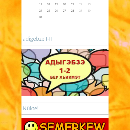
17
18
19
20
21
22
23
24
25
26
27
28
29
30
31
adigebze I-II
Nükte!