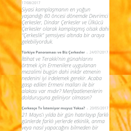
17/08/2017
Siyasi kamplaşmanın en yoğun
yaşandığı 80 öncesi dönemde Devrimci
Çerkesler, Dindar Çerkesler ve Ülkücü
Çerkesler olarak kamplaşmış olsak dahi
“Çerkeslik” şemsiyesi altında bir araya
gelebiliyorduk.
-
Türkiye Panoraması ve Biz Çerkesler
24/07/2017
İttihat ve Terakki’nin günahlarını
örtmek için Ermenilere uygulanan
mezalimi bugün dahi inkâr etmenin
nedenini iyi irdelemek gerekir. Acaba
gasp edilen Ermeni malları ile bir
alakası var mıdır? Menfaatlenenlerin
dolduruşuna geliniyor olmasın?
-
Çerkesçe Tv İstemiyor muyuz Yoksa?
20/05/2017
21 Mayıs’ı yılda bir gün hatırlayıp farklı
günlerde farklı yerlerde etkinlik, anma
veya nasıl yapacağını bilmeden bir