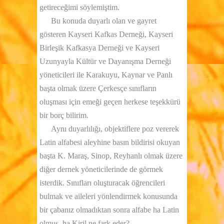
getireceğimi söylemiştim.
Bu konuda duyarlı olan ve gayret
gösteren Kayseri Kafkas Derneği, Kayseri
Birleşik Kafkasya Derneği ve Kayseri
Uzunyayla Kültür ve Dayanışma Derneği
yöneticileri ile Karakuyu, Kaynar ve Panlı
başta olmak üzere Çerkesçe sınıfların
oluşması için emeği geçen herkese teşekkürü
bir borç bilirim.
Aynı duyarlılığı, objektiflere poz vererek
Latin alfabesi aleyhine basın bildirisi okuyan
başta K. Maraş, Sinop, Reyhanlı olmak üzere
diğer dernek yöneticilerinde de görmek
isterdik. Sınıfları oluşturacak öğrencileri
bulmak ve aileleri yönlendirmek konusunda
bir çabanız olmadıktan sonra alfabe ha Latin
olmuş, ha Kiril ne fark eder?