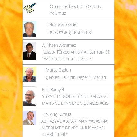
Özgür Çerkes EDİTÖR'DEN
Yolumuz
Mustafa Saadet
BOZÜYÜK ÇERKESLERİ
Ali İhsan Aksamaz
[Lazca- Türkçe Anılar/ Anlatımlar- 8]:
“Evlilik âdetleri ve düğün-5”
Murat Özden
Çerkes Halkının Değerli Evlatları,
Erol Karayel
SİYASETİN GÖLGESİNDE KALAN 21
MAYIS VE DİNMEYEN ÇERKES ACISI
Erol Kılıç Kutelia
ABHAZYA’DA APARTMAN YASASINA
ALTERNATİF DEVRE MÜLK YASASI
OLABİLİR Mİ?