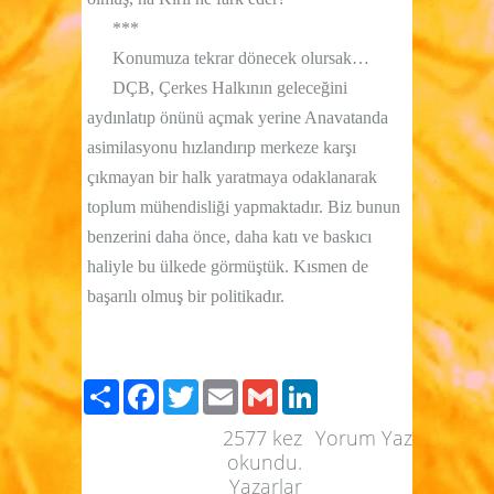
***
Konumuza tekrar dönecek olursak…
DÇB, Çerkes Halkının geleceğini
aydınlatıp önünü açmak yerine Anavatanda
asimilasyonu hızlandırıp merkeze karşı
çıkmayan bir halk yaratmaya odaklanarak
toplum mühendisliği yapmaktadır. Biz bunun
benzerini daha önce, daha katı ve baskıcı
haliyle bu ülkede görmüştük. Kısmen de
başarılı olmuş bir politikadır.
Paylaş
Facebook
Twitter
Email
Gmail
LinkedIn
2577
kez
Yorum Yaz
okundu.
Yazarlar