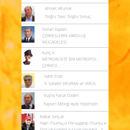
Ahmet Altunok
Doğru Tavır, Doğru Sonuç
Kenan Kaplan
ÇERKESLERİN VAROLUŞ
MÜCADELESİ
Kuriç K.
METROBÜSTE BİR METROPOL
ÇERKESİ…
Vahit Erdo
4. SANAYİ DEVRİMİ ve VİRÜS
Kuşha Faruk Özden
Kayseri Mitingi Ayıbı Hepimizin
Balkar Selçuk
Нарт Лъэпщ и Нэгъуджэр Лъэпщ и
Тепщэгъуэмрэ и Гъуэгуанэмрэ - II