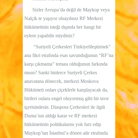
Sizler Avrupa’da değil de Maykop veya
Nalçik te yaşıyor olsaydınız RF Merkezi
hükümetinin isteği dışında her hangi bir
eylem yapabilir miydiniz?
“Suriyeli Çerkesleri Türkiyelileştirmek”
ana fikri etrafında esas savunduğunun “RF’na
karşı çıkmama” teması olduğunun farkında
mısın? Sanki binlerce Suriyeli Çerkes
anavatana dönecek, merkezi Moskova
Hükümeti onları çiçeklerle karşılayacak da,
birileri onlara engel oluyormuş gibi bir tavır
içerisindesin. Diaspora Çerkesleri ile ilgili
Duma’nın aldığı karar ve RF merkezi
hükümetinin politikalarını yok farz edip
Maykop’tan İstanbul’a dönen aile etrafında