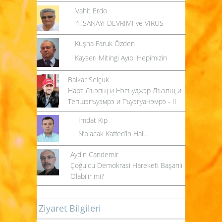
Vahit Erdo
4. SANAYİ DEVRİMİ ve VİRÜS
Kuşha Faruk Özden
Kayseri Mitingi Ayıbı Hepimizin
Balkar Selçuk
Нарт Лъэпщ и Нэгъуджэр Лъэпщ и
Тепщэгъуэмрэ и Гъуэгуанэмрэ - II
İmdat Kip
N’olacak Kaffed’in Hali…
Aydın Candemir
Çoğulcu Demokrasi Hareketi Başarılı
Olabilir mi?
Ziyaret Bilgileri