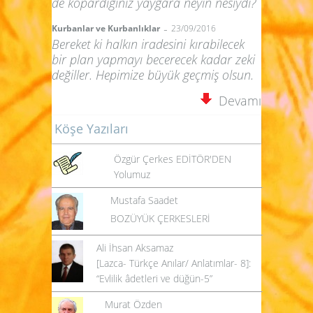
de kopardığınız yaygara neyin nesiydi?
-
Kurbanlar ve Kurbanlıklar
23/09/2016
Bereket ki halkın iradesini kırabilecek
bir plan yapmayı becerecek kadar zeki
değiller. Hepimize büyük geçmiş olsun.
Devamı
Köşe Yazıları
Özgür Çerkes EDİTÖR'DEN
Yolumuz
Mustafa Saadet
BOZÜYÜK ÇERKESLERİ
Ali İhsan Aksamaz
[Lazca- Türkçe Anılar/ Anlatımlar- 8]:
“Evlilik âdetleri ve düğün-5”
Murat Özden