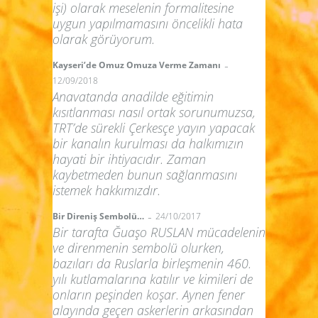
işi) olarak meselenin formalitesine
uygun yapılmamasını öncelikli hata
olarak görüyorum.
-
Kayseri’de Omuz Omuza Verme Zamanı
12/09/2018
Anavatanda anadilde eğitimin
kısıtlanması nasıl ortak sorunumuzsa,
TRT’de sürekli Çerkesçe yayın yapacak
bir kanalın kurulması da halkımızın
hayati bir ihtiyacıdır. Zaman
kaybetmeden bunun sağlanmasını
istemek hakkımızdır.
-
Bir Direniş Sembolü…
24/10/2017
Bir tarafta Ğuaşo RUSLAN mücadelenin
ve direnmenin sembolü olurken,
bazıları da Ruslarla birleşmenin 460.
yılı kutlamalarına katılır ve kimileri de
onların peşinden koşar. Aynen fener
alayında geçen askerlerin arkasından