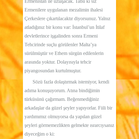
Ermenistan ile uzlaşacak. Tabii ki siz
Ermenilere uygulanan mezalimin ihalesi
Çerkeslere çıkartılacaktır diyorsunuz. Yalnız
atladığınız bir konu var: İstanbul’un İtilaf
devletlerince işgalinden sonra Ermeni
Tehcirinde suçlu görülenler Malta’ya
sürülmüştür ve Ethem sürgün edilenlerin
arasında yoktur. Dolayısıyla tehcir
piyangosundan kurtulmuştur.
Sözü fazla dolaştırmak istemiyor, kendi
adıma konuşuyorum. Atına bindiğimin
türküsünü çağırmam. Beğenmediğiniz
arkadaşlar da güzel şeyler yapıyorlar. Fiili bir
yardımımız olmuyorsa da yapılan güzel
şeyleri görmemezlikten gelmekte ısrarcıysanız
diyeceğim o ki: