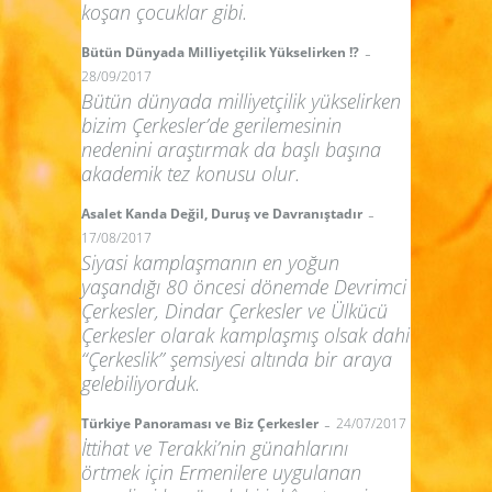
koşan çocuklar gibi.
-
Bütün Dünyada Milliyetçilik Yükselirken !?
28/09/2017
Bütün dünyada milliyetçilik yükselirken
bizim Çerkesler’de gerilemesinin
nedenini araştırmak da başlı başına
akademik tez konusu olur.
-
Asalet Kanda Değil, Duruş ve Davranıştadır
17/08/2017
Siyasi kamplaşmanın en yoğun
yaşandığı 80 öncesi dönemde Devrimci
Çerkesler, Dindar Çerkesler ve Ülkücü
Çerkesler olarak kamplaşmış olsak dahi
“Çerkeslik” şemsiyesi altında bir araya
gelebiliyorduk.
-
Türkiye Panoraması ve Biz Çerkesler
24/07/2017
İttihat ve Terakki’nin günahlarını
örtmek için Ermenilere uygulanan