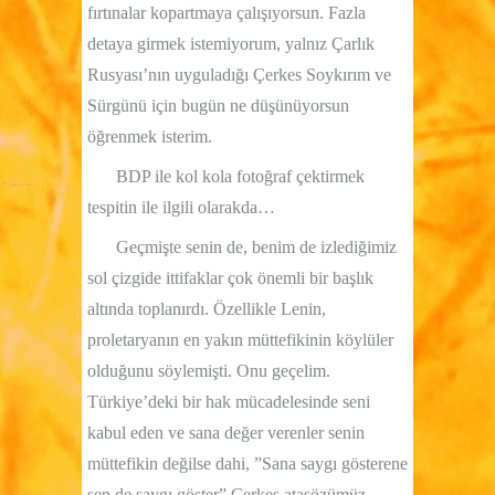
fırtınalar kopartmaya çalışıyorsun. Fazla
detaya girmek istemiyorum, yalnız Çarlık
Rusyası’nın uyguladığı Çerkes Soykırım ve
Sürgünü için bugün ne düşünüyorsun
öğrenmek isterim.
BDP ile kol kola fotoğraf çektirmek
tespitin ile ilgili olarakda…
Geçmişte senin de, benim de izlediğimiz
sol çizgide ittifaklar çok önemli bir başlık
altında toplanırdı. Özellikle Lenin,
proletaryanın en yakın müttefikinin köylüler
olduğunu söylemişti. Onu geçelim.
Türkiye’deki bir hak mücadelesinde seni
kabul eden ve sana değer verenler senin
müttefikin değilse dahi, ”Sana saygı gösterene
sen de saygı göster” Çerkes atasözümüz