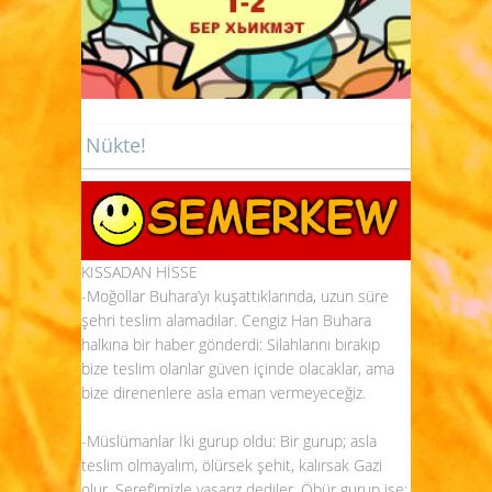
Nükte!
KISSADAN HİSSE
-Moğollar Buhara’yı kuşattıklarında, uzun süre
şehri teslim alamadılar. Cengiz Han Buhara
halkına bir haber gönderdi: Silahlarını bırakıp
bize teslim olanlar güven içinde olacaklar, ama
bize direnenlere asla eman vermeyeceğiz.
-Müslümanlar İki gurup oldu: Bir gurup; asla
teslim olmayalım, ölürsek şehit, kalırsak Gazi
olur, Şeref’imizle yaşarız dediler. Öbür gurup ise;