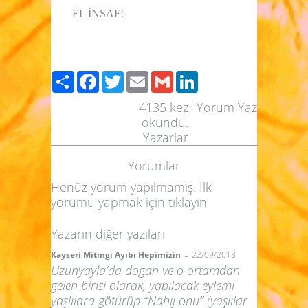
EL İNSAF!
Paylaş
Facebook
Twitter
Email
Gmail
LinkedIn
4135
kez
Yorum Yaz
okundu.
Yazarlar
Yorumlar
Henüz yorum yapılmamış. İlk
yorumu yapmak için
tıklayın
Yazarın diğer yazıları
-
Kayseri Mitingi Ayıbı Hepimizin
22/09/2018
Uzunyayla’da doğan ve o ortamdan
gelen birisi olarak, yapılacak eylemi
yaşlılara götürüp “Nahıj ohu” (yaşlılar