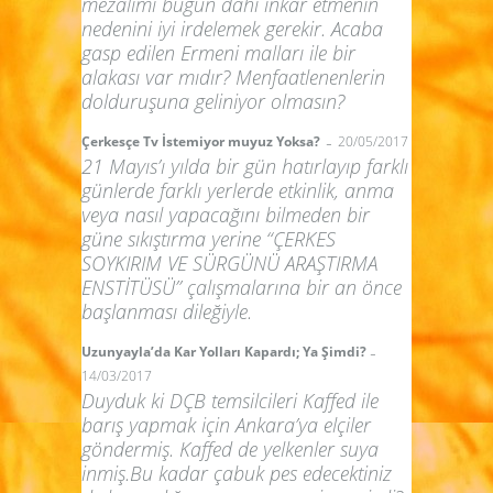
mezalimi bugün dahi inkâr etmenin
nedenini iyi irdelemek gerekir. Acaba
gasp edilen Ermeni malları ile bir
alakası var mıdır? Menfaatlenenlerin
dolduruşuna geliniyor olmasın?
-
Çerkesçe Tv İstemiyor muyuz Yoksa?
20/05/2017
21 Mayıs’ı yılda bir gün hatırlayıp farklı
günlerde farklı yerlerde etkinlik, anma
veya nasıl yapacağını bilmeden bir
güne sıkıştırma yerine “ÇERKES
SOYKIRIM VE SÜRGÜNÜ ARAŞTIRMA
ENSTİTÜSÜ” çalışmalarına bir an önce
başlanması dileğiyle.
-
Uzunyayla’da Kar Yolları Kapardı; Ya Şimdi?
14/03/2017
Duyduk ki DÇB temsilcileri Kaffed ile
barış yapmak için Ankara’ya elçiler
göndermiş. Kaffed de yelkenler suya
inmiş.Bu kadar çabuk pes edecektiniz