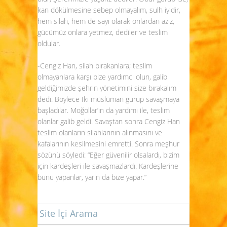
kan dökülmesine sebep olmayalım, sulh iyidir,
hem silah, hem de sayı olarak onlardan azız,
gücümüz onlara yetmez, dediler ve teslim
oldular.
-Cengiz Han, silah bırakanlara; teslim
olmayanlara karşı bize yardımcı olun, galib
geldiğimizde şehrin yönetimini size bırakalım
dedi. Böylece İki müslüman gurup savaşmaya
başladılar. Moğollar’ın da yardımı ile, teslim
olanlar galib geldi. Savaştan sonra Cengiz Han
teslim olanların silahlarının alınmasını ve
kafalarının kesilmesini emretti. Sonra meşhur
sözünü söyledi: “Eğer güvenilir olsalardı, bizim
için kardeşleri ile savaşmazlardı. Kardeşlerine
bunu yapanlar, yarın da bize yapar.”
Site İçi Arama