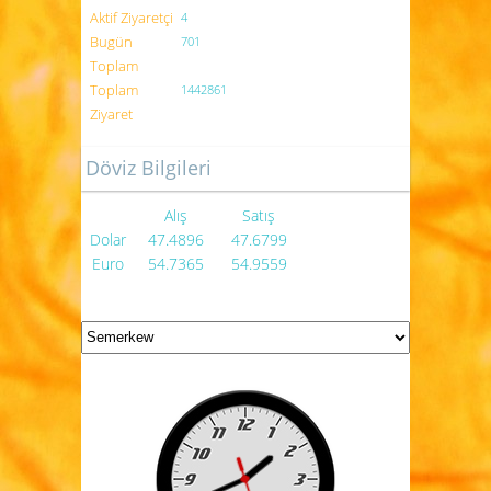
Aktif Ziyaretçi
4
Bugün
701
Toplam
Toplam
1442861
Ziyaret
Döviz Bilgileri
Alış
Satış
Dolar
47.4896
47.6799
Euro
54.7365
54.9559