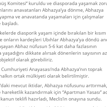
üş Komitesi‘’ kuruldu ve diasporada yaşamak zo
nlarını anavatanları Abhazya’ya dönme, Abhazya
yapma ve anavatanda yaşamaları için çalışmalar
 başladı.
ülkelerde diasporik yaşam içinde bırakılan bir kısım
e onların kardeşleri Ubıhlar Abhazya’ya döndü an
şayan Abhaz nüfusun 5-6 kat daha fazlasının
 yaşadığını dikkate alırsak dönenlerin sayısının az
jektif olarak görebiliriz.
 Cumhuriyeti Anayasası’nda Abhazya’nın toprak
halkın ortak mülkiyeti olarak belirtilmiştir.
daki mevcut iktidar, Abhazya nüfusunu arttırmak
hareketlik kazandırmak için ‘’Apartman Yasası’’ a
 kanun teklifi hazırladı, Meclis’in onayına sundu.