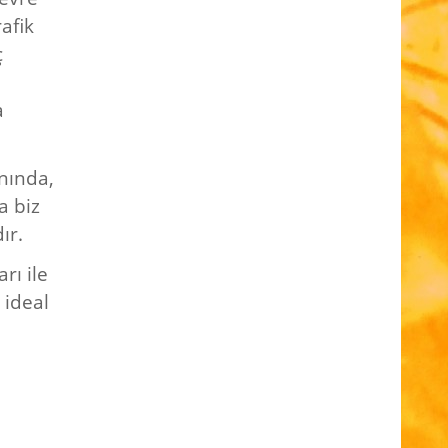
afik
ç
a
nında,
a biz
ır.
rı ile
 ideal