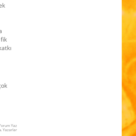
ek
a
fik
katkı
çok
Yorum Yaz
u.
Yazarlar