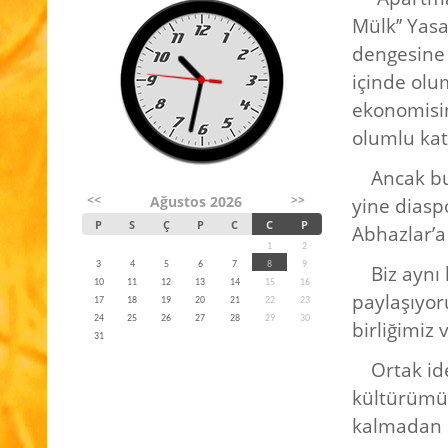
Mülk’’ Yas
dengesine 
içinde olu
ekonomisin
olumlu katk
Ancak bu
<<
>>
Ağustos 2026
yine diasp
P
S
Ç
P
C
C
P
Abhazlar’a
1
2
3
4
5
6
7
8
9
Biz aynı 
10
11
12
13
14
15
16
paylaşıyoru
17
18
19
20
21
22
23
24
25
26
27
28
29
30
birliğimiz 
31
Ortak id
kültürümüzü
kalmadan ö