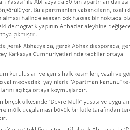
an Yasası’’ ile Abhazya’da 30 bin apartman dairesi
öngörülüyor. Bu apartmanları yabancıların, özellik
ın alması halinde esasen çok hassas bir noktada ol
ki demografik yapının Abhazlar aleyhine değişece
taya çıkmıştır.
a gerek Abhazya’da, gerek Abhaz diasporada, ge
ey Kafkasya Cumhuriyetleri’nde tepkiler ortaya
lum kuruluşları ve geniş halk kesimleri, yazılı ve gö
sosyal medyadaki yayınlarla ‘’Apartman kanunu’’ tek
klarını açıkça ortaya koymuşlardır.
 birçok ülkesinde ‘’Devre Mülk’’ yasası ve uygula
vre mülk uygulaması büyük bir kitle tarafından ter
ir.
n Yasası’’ teklifine alternatif olarak Abhazya’da ‘’