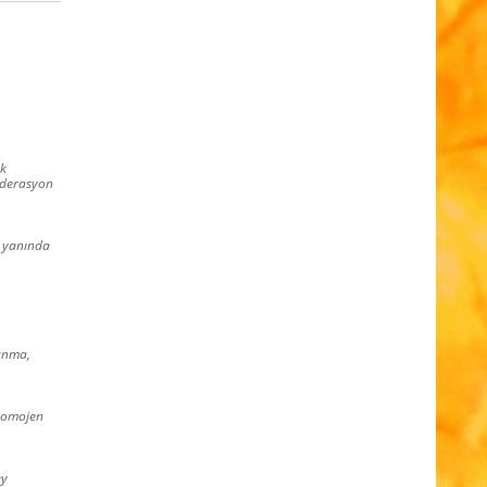
ik
federasyon
n yanında
lanma,
 homojen
ey