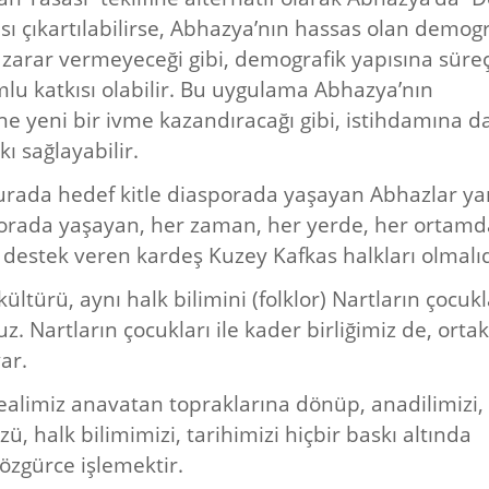
ası çıkartılabilirse, Abhazya’nın hassas olan demogr
zarar vermeyeceği gibi, demografik yapısına süre
mlu katkısı olabilir. Bu uygulama Abhazya’nın
e yeni bir ivme kazandıracağı gibi, istihdamına d
ı sağlayabilir.
rada hedef kitle diasporada yaşayan Abhazlar ya
orada yaşayan, her zaman, her yerde, her ortamd
 destek veren kardeş Kuzey Kafkas halkları olmalıd
kültürü, aynı halk bilimini (folklor) Nartların çocukla
z. Nartların çocukları ile kader birliğimiz de, ortak
var.
ealimiz anavatan topraklarına dönüp, anadilimizi,
, halk bilimimizi, tarihimizi hiçbir baskı altında
zgürce işlemektir.