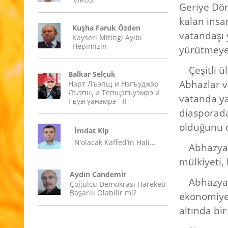
Geriye Dön
kalan insa
Kuşha Faruk Özden
vatandaşı 
Kayseri Mitingi Ayıbı
Hepimizin
yürütmeye
Çeşitli 
Balkar Selçuk
Abhazlar v
Нарт Лъэпщ и Нэгъуджэр
Лъэпщ и Тепщэгъуэмрэ и
vatanda ya
Гъуэгуанэмрэ - II
diasporada
olduğunu ob
İmdat Kip
N’olacak Kaffed’in Hali…
Abhazya
mülkiyeti, 
Aydın Candemir
Abhazya’
Çoğulcu Demokrasi Hareketi
Başarılı Olabilir mi?
ekonomiye 
altında bir