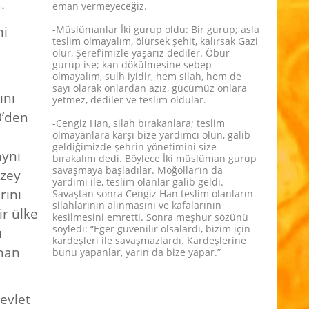
.
eman vermeyeceğiz.
ni
-Müslümanlar İki gurup oldu: Bir gurup; asla
teslim olmayalım, ölürsek şehit, kalırsak Gazi
olur, Şeref’imizle yaşarız dediler. Öbür
gurup ise; kan dökülmesine sebep
olmayalım, sulh iyidir, hem silah, hem de
sayı olarak onlardan azız, gücümüz onlara
ını
yetmez, dediler ve teslim oldular.
0’den
-Cengiz Han, silah bırakanlara; teslim
olmayanlara karşı bize yardımcı olun, galib
geldiğimizde şehrin yönetimini size
aynı
bırakalım dedi. Böylece İki müslüman gurup
savaşmaya başladılar. Moğollar’ın da
uzey
yardımı ile, teslim olanlar galib geldi.
rını
Savaştan sonra Cengiz Han teslim olanların
silahlarının alınmasını ve kafalarının
r ülke
kesilmesini emretti. Sonra meşhur sözünü
söyledi: “Eğer güvenilir olsalardı, bizim için
ı
kardeşleri ile savaşmazlardı. Kardeşlerine
ınan
bunu yapanlar, yarın da bize yapar.”
evlet