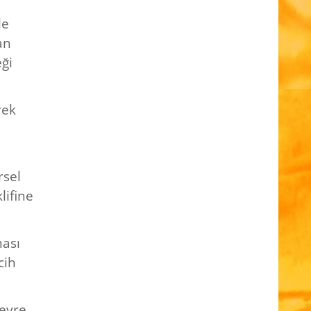
le
an
ği
rek
rsel
lifine
ması
cih
Devre