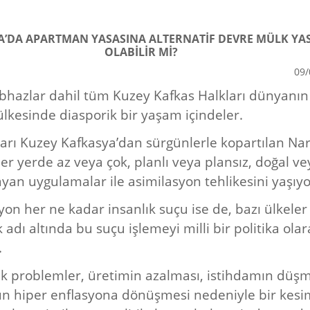
’DA APARTMAN YASASINA ALTERNATİF DEVRE MÜLK YAS
OLABİLİR Mİ?
09/
hazlar dahil tüm Kuzey Kafkas Halkları dünyanın
 ülkesinde diasporik bir yaşam içindeler.
arı Kuzey Kafkasya’dan sürgünlerle kopartılan Nar
her yerde az veya çok, planlı veya plansız, doğal ve
yan uygulamalar ile asimilasyon tehlikesini yaşıyo
yon her ne kadar insanlık suçu ise de, bazı ülkeler
ik adı altında bu suçu işlemeyi milli bir politika ola
.
 problemler, üretimin azalması, istihdamın düşm
n hiper enflasyona dönüşmesi nedeniyle bir kesim