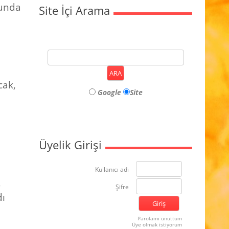
runda
Site İçi Arama
cak,
Google
Site
Üyelik Girişi
Kullanıcı adı
,
Şifre
dı
Parolamı unuttum
Üye olmak istiyorum