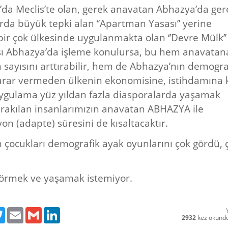
da Meclis’te olan, gerek anavatan Abhazya’da ger
rda büyük tepki alan ‘’Apartman Yasası’’ yerine
ir çok ülkesinde uygulanmakta olan ‘’Devre Mülk’’
ı Abhazya’da işleme konulursa, bu hem anavatan
 sayısını arttırabilir, hem de Abhazya’nın demogra
arar vermeden ülkenin ekonomisine, istihdamına 
uygulama yüz yıldan fazla diasporalarda yaşamak
rakılan insanlarımızın anavatan ABHAZYA ile
on (adapte) süresini de kısaltacaktır.
n çocukları demografik ayak oyunlarını çok gördü, 
örmek ve yaşamak istemiyor.
ebook
Twitter
Email
Gmail
LinkedIn
2932
kez okund