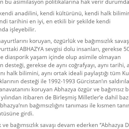
en bu asimilasyon politikalarına hak verir durumda
 kendi anadilini, kendi kültürünü, kendi halk bilimi
ndi tarihini en iyi, en etkili bir şekilde kendi
da işleyebilir.
ayurtlarını koruyan, özgürlük ve bağımsızlık savaş
urttaki ABHAZYA sevgisi dolu insanları, gerekse 5
de diasporik yaşam içinde olup asimile olmayan
 desteği, gerekse de aynı coğrafyayı, aynı tarihi, 
nı halk bilimini, aynı ortak ideali paylaştığı tüm K
larının desteği ile 1992-1993 Gürcistan’ın saldırıla
navatanını koruyan Abhazya özgür ve bağımsız bi
yılından itibaren de Birleşmiş Milletler’e dahil baz
Abhazya’nın bağımsızlığını tanıması ile kısmen tan
atüsüne girdi.
 ve bağımsızlık savaşı devam ederken ‘’Abhazya D