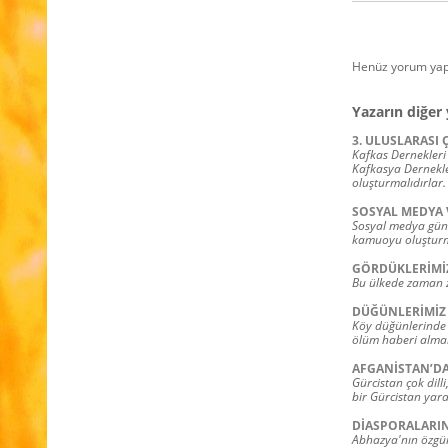
Henüz yorum yap
Yazarın diğer 
3. ULUSLARASI
Kafkas Dernekleri
Kafkasya Dernekler
oluşturmalıdırlar.
SOSYAL MEDYA 
Sosyal medya günü
kamuoyu oluşturma
GÖRDÜKLERİMİZ
Bu ülkede zaman za
DÜĞÜNLERİMİZ 
Köy düğünlerinde 
ölüm haberi almak
AFGANİSTAN’D
Gürcistan çok dill
bir Gürcistan yara
DİASPORALARI
Abhazya'nın özgür