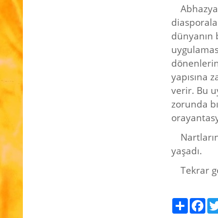
Abhazya’
diasporala
dünyanın b
uygulamas
dönenlerin
yapısına z
verir. Bu 
zorunda bı
orayantasy
Nartları
yaşadı.
Tekrar g
Paylaş
Fac