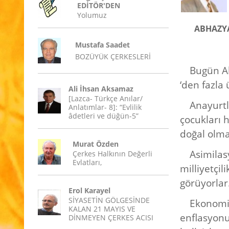
EDİTÖR'DEN
Yolumuz
ABHAZYA
Mustafa Saadet
BOZÜYÜK ÇERKESLERİ
Bugün Ab
‘den fazla
Ali İhsan Aksamaz
[Lazca- Türkçe Anılar/
Anayurtl
Anlatımlar- 8]: “Evlilik
âdetleri ve düğün-5”
çocukları 
doğal olma
Murat Özden
Asimilas
Çerkes Halkının Değerli
Evlatları,
milliyetçil
görüyorlar
Erol Karayel
SİYASETİN GÖLGESİNDE
Ekonomik
KALAN 21 MAYIS VE
enflasyonu
DİNMEYEN ÇERKES ACISI