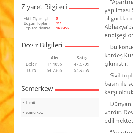
‘’Apartm
Ziyaret Bilgileri
yapılması 
oligorklar
Aktif Ziyaretçi
5
Bugün Toplam
111
Abhazya’da
Toplam Ziyaret
1438456
endişeşi or
Döviz Bilgileri
Bu konud
kardeş Kuz
Alış
Satış
çıkmıştır.
Dolar
47.4896
47.6799
Euro
54.7365
54.9559
Sivil top
basın ile 
Semerkew
karşı oldu
Dünyanın
Tümü
vardır. De
Semerkew
edilmekted
‘’Apartma