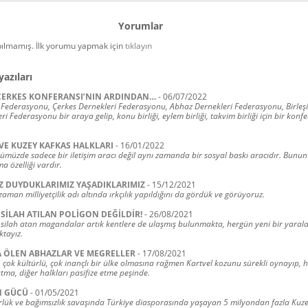
Yorumlar
ılmamış. İlk yorumu yapmak için
tıklayın
yazıları
 ÇERKES KONFERANSI’NIN ARDINDAN…
-
06/07/2022
 Federasyonu, Çerkes Dernekleri Federasyonu, Abhaz Dernekleri Federasyonu, Birleş
i Federasyonu bir araya gelip, konu birliği, eylem birliği, takvim birliği için bir kon
VE KUZEY KAFKAS HALKLARI
-
16/01/2022
müzde sadece bir iletişim aracı değil aynı zamanda bir sosyal baskı aracıdır. Bunu
 özelliği vardır.
 DUYDUKLARIMIZ YAŞADIKLARIMIZ
-
15/12/2021
man milliyetçilik adı altında ırkçılık yapıldığını da gördük ve görüyoruz.
SİLAH ATILAN POLİGON DEĞİLDİR!
-
26/08/2021
silah atan magandalar artık kentlere de ulaşmış bulunmakta, hergün yeni bir yara
tayız.
A ÖLEN ABHAZLAR VE MEGRELLER
-
17/08/2021
i, çok kültürlü, çok inançlı bir ülke olmasına rağmen Kartvel kozunu sürekli oynayıp,
tma, diğer halkları pasifize etme peşinde.
N GÜCÜ
-
01/05/2021
lük ve bağımsızlık savaşında Türkiye diasporasında yaşayan 5 milyondan fazla Kuz