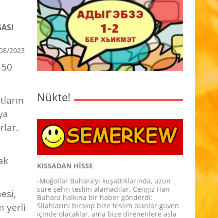
ASI
08/2023
 50
Nükte!
tların
ya
rlar.
rak
KISSADAN HİSSE
-Moğollar Buhara’yı kuşattıklarında, uzun
süre şehri teslim alamadılar. Cengiz Han
esi,
Buhara halkına bir haber gönderdi:
 yerli
Silahlarını bırakıp bize teslim olanlar güven
içinde olacaklar, ama bize direnenlere asla