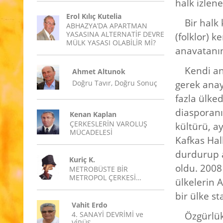
halk izlen
Erol Kılıç Kutelia
Bir halk
ABHAZYA’DA APARTMAN
YASASINA ALTERNATİF DEVRE
(folklor) ke
MÜLK YASASI OLABİLİR Mİ?
anavatanın
Kendi an
Ahmet Altunok
Doğru Tavır, Doğru Sonuç
gerek anay
fazla ülke
diasporanın
Kenan Kaplan
ÇERKESLERİN VAROLUŞ
kültürü, ay
MÜCADELESİ
Kafkas Halk
durdurup a
Kuriç K.
oldu. 2008 
METROBÜSTE BİR
METROPOL ÇERKESİ…
ülkelerin 
bir ülke st
Vahit Erdo
4. SANAYİ DEVRİMİ ve
Özgürlük
VİRÜS