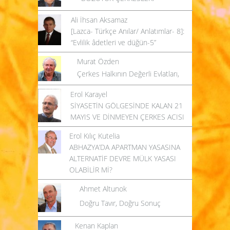
Ali İhsan Aksamaz
[Lazca- Türkçe Anılar/ Anlatımlar- 8]:
“Evlilik âdetleri ve düğün-5”
Murat Özden
Çerkes Halkının Değerli Evlatları,
Erol Karayel
SİYASETİN GÖLGESİNDE KALAN 21
MAYIS VE DİNMEYEN ÇERKES ACISI
Erol Kılıç Kutelia
ABHAZYA’DA APARTMAN YASASINA
ALTERNATİF DEVRE MÜLK YASASI
OLABİLİR Mİ?
Ahmet Altunok
Doğru Tavır, Doğru Sonuç
Kenan Kaplan