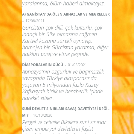
yaralanma, ölüm haberi almaktayız.
AFGANİSTAN’DA ÖLEN ABHAZLAR VE MEGRELLER
-
17/08/2021
Gürcistan çok dilli, çok kültürlü, çok
inançlı bir ülke olmasına rağmen
Kartvel kozunu sürekli oynayıp,
homojen bir Gürcistan yaratma, diğer
halkları pasifize etme peşinde.
-
DİASPORALARIN GÜCÜ
01/05/2021
Abhazya'nın özgürlük ve bağımsızlık
savaşında Türkiye diasporasında
yaşayan 5 milyondan fazla Kuzey
Kafkasyalı birlik ve beraberlik içinde
hareket ettiler.
SUNİ DEVLET SINIRLARI SAVAŞ DAVETİYESİ DEĞİL
-
Mİ?
10/10/2020
Pergel ve cetvelle ülkelere suni sınırlar
çizen emperyal devletlerin faşist