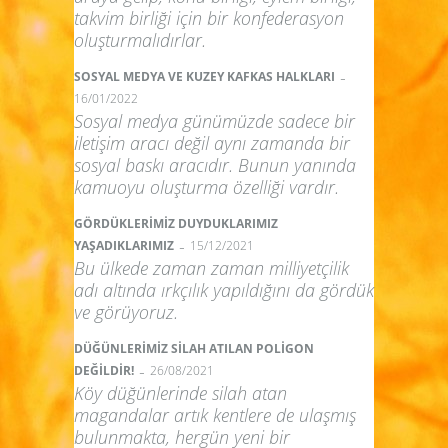
takvim birliği için bir konfederasyon
oluşturmalıdırlar.
-
SOSYAL MEDYA VE KUZEY KAFKAS HALKLARI
16/01/2022
Sosyal medya günümüzde sadece bir
iletişim aracı değil aynı zamanda bir
sosyal baskı aracıdır. Bunun yanında
kamuoyu oluşturma özelliği vardır.
GÖRDÜKLERİMİZ DUYDUKLARIMIZ
-
YAŞADIKLARIMIZ
15/12/2021
Bu ülkede zaman zaman milliyetçilik
adı altında ırkçılık yapıldığını da gördük
ve görüyoruz.
DÜĞÜNLERİMİZ SİLAH ATILAN POLİGON
-
DEĞİLDİR!
26/08/2021
Köy düğünlerinde silah atan
magandalar artık kentlere de ulaşmış
bulunmakta, hergün yeni bir