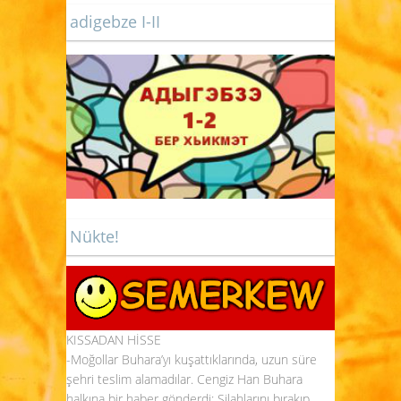
adigebze I-II
Nükte!
KISSADAN HİSSE
-Moğollar Buhara’yı kuşattıklarında, uzun süre
şehri teslim alamadılar. Cengiz Han Buhara
halkına bir haber gönderdi: Silahlarını bırakıp