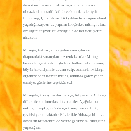
demokrasi ve insan hakları açısından olmazsa
olmazlardan anadil, kültür ve kimlik
talebiydi.
Bu miting, Çerkeslerin
148 yıldan beri yoğun olarak
yaşadığı Kayseri’de yapılan ilk Çerkes mitingi olma
özelliğini taşıyor. Bu özeliği ile de tarihteki yerini
alacaktır.
Mitinge, Kafkasya’dan gelen sanatçılar ve
diaporadaki sanatçılarımız renk kattılar. Miting
büyük bir çoşku ile başladı ve Kafkas halkına yaraşır
büyük bir disiplinle devam edip, sonlandı..Mitingi
organize eden komite miting sonunda görev yapan
emniyet güçlerine teşekkür etti.
Mitingde, konuşmacılar Türkçe, Adigece ve Abhazça
dilleri ile katılımcılara hitap ettiler. Aşağıda
bu
mitingde yaptığım Abhazça konuşmamın Türkçe
çevirisi yer almaktadır. Böylelikle Abhazça bilmiyen
dostların bir talebini de yerine getirme mutluluğuna
yaşacağım.