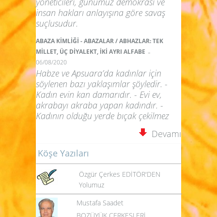
yöneticileri, günümüz demokrasi ve
insan hakları anlayışına göre savaş
suçlusudur.
ABAZA KİMLİĞİ - ABAZALAR / ABHAZLAR: TEK
-
MİLLET, ÜÇ DİYALEKT, İKİ AYRI ALFABE
06/08/2020
Habze ve Apsuara’da kadınlar için
söylenen bazı yaklaşımlar şöyledir. -
Kadın evin kan damarıdır. - Evi ev,
akrabayı akraba yapan kadındır. -
Kadının olduğu yerde bıçak çekilmez
Devamı
Köşe Yazıları
Özgür Çerkes EDİTÖR'DEN
Yolumuz
Mustafa Saadet
BOZÜYÜK ÇERKESLERİ