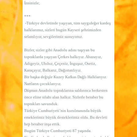
İzninizle;
***
-Türkiye devletinde yaşıyan, tüm saygıdeğer kardeş
halklarımız, sizleri bugün Kayseri şehrimizden
selamlıyor, sevgilerimiz sunuyoruz.
Bizler, sizler gibi Anadolu adını taşıyan bu
topraklarda yaşıyan Çerkes halkıyız. Abazayız,
Adigeyiz, Ubıhız, Çeçeniz, İnguşuz, Osetiz,
Karaçayız, Balkarız, Dağıstanlıyız.
Bir başka değişle Kuzey Kafkas Dağlı Halklarıyız.
Nartların çocuklarıyız.
Düşman Anadolu topraklarına saldırınca herkesten
önce eline silahı alan halkız. Sizlerle beraber bu
toprakları savunduk.
Türkiye Cumhuriyeti’nin kurulmasında büyük
emeklerimiz büyük desteklerimiz oldu. Bu devleti
hep beraber inşa ettik.
Bugün Türkiye Cumhuriyeti 87 yaşında.