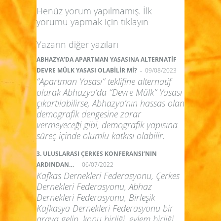
Henüz yorum yapılmamış. İlk
yorumu yapmak için
tıklayın
Yazarın diğer yazıları
ABHAZYA’DA APARTMAN YASASINA ALTERNATİF
-
DEVRE MÜLK YASASI OLABİLİR Mİ?
09/08/2023
‘’Apartman Yasası’’ teklifine alternatif
olarak Abhazya’da ‘’Devre Mülk’’ Yasası
çıkartılabilirse, Abhazya’nın hassas olan
demografik dengesine zarar
vermeyeceği gibi, demografik yapısına
süreç içinde olumlu katkısı olabilir.
3. ULUSLARASI ÇERKES KONFERANSI’NIN
-
ARDINDAN…
06/07/2022
Kafkas Dernekleri Federasyonu, Çerkes
Dernekleri Federasyonu, Abhaz
Dernekleri Federasyonu, Birleşik
Kafkasya Dernekleri Federasyonu bir
araya gelip, konu birliği, eylem birliği,