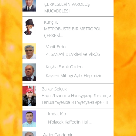
ÇERKESLERİN VAROLUŞ
MÜCADELESİ
Kuriç K.
METROBÜSTE BİR METROPOL
ÇERKESİ…
Vahit Erdo
4. SANAYİ DEVRİMİ ve VİRÜS
Kuşha Faruk Özden
Kayseri Mitingi Ayıbı Hepimizin
Balkar Selçuk
Нарт Лъэпщ и Нэгъуджэр Лъэпщ и
Тепщэгъуэмрэ и Гъуэгуанэмрэ - II
İmdat Kip
N’olacak Kaffed’in Hali…
Aydın Candemir