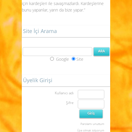
için kardeşleri ile savaşmazlardı. Kardeşlerine
bunu yapanlar, yarın da bize yapar.”
Site İçi Arama
Google
Site
Üyelik Girişi
Kullanıcı adı
Şifre
Parolamı unuttum
Üye olmak istiyorum