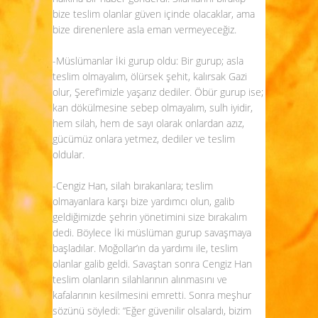
bize teslim olanlar güven içinde olacaklar, ama
bize direnenlere asla eman vermeyeceğiz.
-Müslümanlar İki gurup oldu: Bir gurup; asla
teslim olmayalım, ölürsek şehit, kalırsak Gazi
olur, Şeref’imizle yaşarız dediler. Öbür gurup ise;
kan dökülmesine sebep olmayalım, sulh iyidir,
hem silah, hem de sayı olarak onlardan azız,
gücümüz onlara yetmez, dediler ve teslim
oldular.
-Cengiz Han, silah bırakanlara; teslim
olmayanlara karşı bize yardımcı olun, galib
geldiğimizde şehrin yönetimini size bırakalım
dedi. Böylece İki müslüman gurup savaşmaya
başladılar. Moğollar’ın da yardımı ile, teslim
olanlar galib geldi. Savaştan sonra Cengiz Han
teslim olanların silahlarının alınmasını ve
kafalarının kesilmesini emretti. Sonra meşhur
sözünü söyledi: “Eğer güvenilir olsalardı, bizim