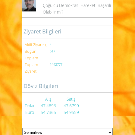
Çoğulcu Demokrasi Hareketi Başarılı
Olabilir mi?
Ziyaret Bilgileri
Aktif Ziyaretçi
4
Bugün
617
Toplam
Toplam
1442777
Ziyaret
Döviz Bilgileri
Alış
Satış
Dolar
47.4896
47.6799
Euro
54.7365
54.9559