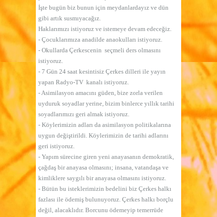
İşte bugün biz bunun için meydanlardayız ve dün
gibi artık susmıyacağız.
Haklarımızı istiyoruz ve istemeye devam edeceğiz.
- Çocuklarımıza anadilde anaokulları istiyoruz.
- Okullarda Çerkescenin
seçmeli ders olmasını
istiyoruz.
- 7 Gün 24 saat kesintisiz Çerkes dilleri ile yayın
yapan Radyo-TV
kanalı istiyoruz.
- Asimilasyon amacını güden, bize zorla verilen
uyduruk soyadlar yerine, bizim binlerce yıllık tarihi
soyadlarımızı geri almak istiyoruz.
- Köylerimizin adları da asimilasyon politikalarına
uygun değiştirildi. Köylerimizin de tarihi adlarını
geri istiyoruz.
- Yapım sürecine giren yeni anayasanın demokratik,
çağdaş bir anayasa olmasını; insana, vatandaşa ve
kimliklere saygılı bir anayasa olmasını istiyoruz.
- Bütün bu isteklerimizin bedelini biz Çerkes halkı
fazlası ile ödemiş bulunuyoruz. Çerkes halkı borçlu
değil, alacaklıdır. Borcunu ödemeyip temerrüde