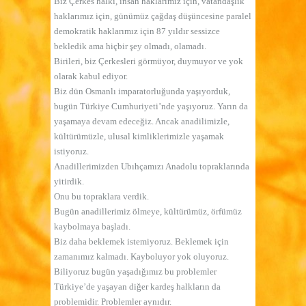
Biz Çerkes halkı, insan haklarımız için, vatandaşlık
haklarımız için, günümüz çağdaş düşüncesine paralel
demokratik haklarımız için 87 yıldır sessizce
bekledik ama hiçbir şey olmadı, olamadı.
Birileri, biz Çerkesleri görmüyor, duymuyor ve yok
olarak kabul ediyor.
Biz dün Osmanlı imparatorluğunda yaşıyorduk,
bugün Türkiye Cumhuriyeti’nde yaşıyoruz. Yarın da
yaşamaya devam edeceğiz. Ancak anadilimizle,
kültürümüzle, ulusal kimliklerimizle yaşamak
istiyoruz.
Anadillerimizden Ubıhçamızı Anadolu topraklarında
yitirdik.
Onu bu topraklara verdik.
Bugün anadillerimiz ölmeye, kültürümüz, örfümüz
kaybolmaya başladı.
Biz daha beklemek istemiyoruz. Beklemek için
zamanımız kalmadı. Kayboluyor yok oluyoruz.
Biliyoruz bugün yaşadığımız bu problemler
Türkiye’de yaşayan diğer kardeş halkların da
problemidir. Problemler aynıdır.