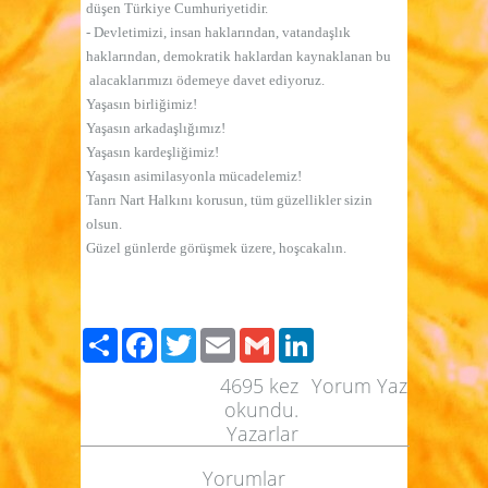
düşen Türkiye Cumhuriyetidir.
- Devletimizi, insan haklarından, vatandaşlık
haklarından, demokratik haklardan kaynaklanan bu
alacaklarımızı ödemeye davet ediyoruz.
Yaşasın birliğimiz!
Yaşasın arkadaşlığımız!
Yaşasın kardeşliğimiz!
Yaşasın asimilasyonla mücadelemiz!
Tanrı Nart Halkını korusun, tüm güzellikler sizin
olsun.
Güzel günlerde görüşmek üzere, hoşcakalın.
Paylaş
Facebook
Twitter
Email
Gmail
LinkedIn
4695
kez
Yorum Yaz
okundu.
Yazarlar
Yorumlar