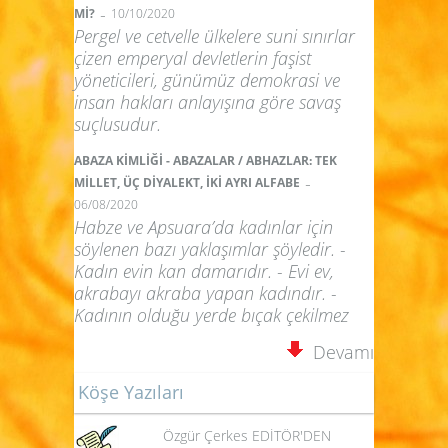
-
Mİ?
10/10/2020
Pergel ve cetvelle ülkelere suni sınırlar
çizen emperyal devletlerin faşist
yöneticileri, günümüz demokrasi ve
insan hakları anlayışına göre savaş
suçlusudur.
ABAZA KİMLİĞİ - ABAZALAR / ABHAZLAR: TEK
-
MİLLET, ÜÇ DİYALEKT, İKİ AYRI ALFABE
06/08/2020
Habze ve Apsuara’da kadınlar için
söylenen bazı yaklaşımlar şöyledir. -
Kadın evin kan damarıdır. - Evi ev,
akrabayı akraba yapan kadındır. -
Kadının olduğu yerde bıçak çekilmez
Devamı
Köşe Yazıları
Özgür Çerkes EDİTÖR'DEN