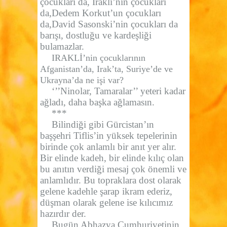
çocukları da, Irakli’nin çocukları
da,Dedem Korkut’un çocukları
da,David Sasonski’nin çocukları da
barışı, dostluğu ve kardeşliği
bulamazlar.
IRAKLİ’nin çocuklarının
Afganistan’da, Irak’ta, Suriye’de ve
Ukrayna’da ne işi var?
‘’’Ninolar, Tamaralar’’ yeteri kadar
ağladı, daha başka ağlamasın.
***
Bilindiği gibi Gürcistan’ın
başşehri Tiflis’in yüksek tepelerinin
birinde çok anlamlı bir anıt yer alır.
Bir elinde kadeh, bir elinde kılıç olan
bu anıtın verdiği mesaj çok önemli ve
anlamlıdır. Bu topraklara dost olarak
gelene kadehle şarap ikram ederiz,
düşman olarak gelene ise kılıcımız
hazırdır der.
Bugün Abhazya Cumhuriyetinin