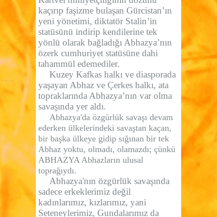
kaçırıp faşizme bulaşan Gürcistan’ın
yeni yönetimi, diktatör Stalin’in
statüsünü indirip kendilerine tek
yönlü olarak bağladığı Abhazya’nın
özerk cumhuriyet statüsüne dahi
tahammül edemediler.
Kuzey Kafkas halkı ve diasporada
yaşayan Abhaz ve Çerkes halkı, ata
topraklarında Abhazya’nın var olma
savaşında yer aldı.
Abhazya'da özgürlük savaşı devam
ederken ülkelerindeki savaştan kaçan,
bir başka ülkeye gidip sığınan bir tek
Abhaz yoktu, olmadı, olamazdı; çünkü
ABHAZYA Abhazların ulusal
toprağıydı.
Abhazya'nın özgürlük savaşında
sadece erkeklerimiz değil
kadınlarımız, kızlarımız, yani
Seteneylerimiz, Gundalarımız da