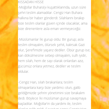
KISSADAN HİSSE
-Moğollar Buhara’yı kuşattıklarında, uzun süre
şehri teslim alamadılar. Cengiz Han Buhara
halkına bir haber gönderdi: Silahlarını bırakıp
bize teslim olanlar güven içinde olacaklar, ama
bize direnenlere asla eman vermeyeceğiz.
-Müslümanlar İki gurup oldu: Bir gurup; asla
teslim olmayalım, ölürsek şehit, kalırsak Gazi
olur, Şeref’imizle yaşarız dediler. Öbür gurup ise;
kan dökülmesine sebep olmayalım, sulh iyidir,
hem silah, hem de sayı olarak onlardan azız,
gücümüz onlara yetmez, dediler ve teslim
oldular.
-Cengiz Han, silah bırakanlara; teslim
olmayanlara karşı bize yardımcı olun, galib
geldiğimizde şehrin yönetimini size bırakalım
dedi. Böylece İki müslüman gurup savaşmaya
başladılar. Moğollar’ın da yardımı ile, teslim
olanlar galib geldi. Savaştan sonra Cengiz Han