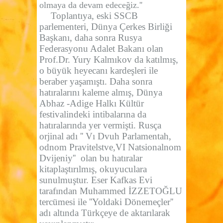
olmaya da devam edeceğiz.''
Toplantıya, eski SSCB
parlementeri, Dünya Çerkes Birliği
Başkanı, daha sonra Rusya
Federasyonu Adalet Bakanı olan
Prof.Dr. Yury Kalmıkov da katılmış,
o büyük heyecanı kardeşleri ile
beraber yaşamıştı. Daha sonra
hatıralarını kaleme almış, Dünya
Abhaz -Adige Halkı Kültür
festivalindeki intibalarına da
hatıralarında yer vermişti. Rusça
orjinal adı '' Vı Dvuh Parlamentah,
odnom Pravitelstve,VI Natsionalnom
Dvijeniy''
olan bu hatıralar
kitaplaştırılmış, okuyuculara
sunulmuştur. Eser Kafkas Evi
tarafından Muhammed İZZETOĞLU
tercümesi ile ''Yoldaki Dönemeçler''
adı altında Türkçeye de aktarılarak