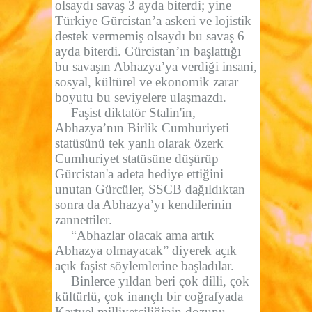
olsaydı savaş 3 ayda biterdi; yine
Türkiye Gürcistan’a askeri ve lojistik
destek vermemiş olsaydı bu savaş 6
ayda biterdi. Gürcistan’ın başlattığı
bu savaşın Abhazya’ya verdiği insani,
sosyal, kültürel ve ekonomik zarar
boyutu bu seviyelere ulaşmazdı.
Faşist diktatör Stalin'in,
Abhazya’nın Birlik Cumhuriyeti
statüsünü tek yanlı olarak özerk
Cumhuriyet statüsüne düşürüp
Gürcistan'a adeta hediye ettiğini
unutan Gürcüler, SSCB dağıldıktan
sonra da Abhazya’yı kendilerinin
zannettiler.
“Abhazlar olacak ama artık
Abhazya olmayacak” diyerek açık
açık faşist söylemlerine başladılar.
Binlerce yıldan beri çok dilli, çok
kültürlü, çok inançlı bir coğrafyada
Kartvel milliyetçiliğinin dozunu