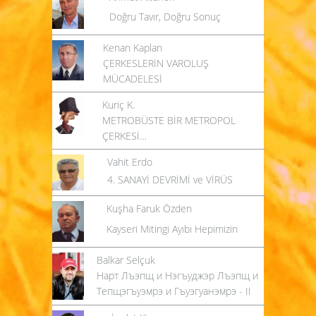
Doğru Tavır, Doğru Sonuç
Kenan Kaplan
ÇERKESLERİN VAROLUŞ
MÜCADELESİ
Kuriç K.
METROBÜSTE BİR METROPOL
ÇERKESİ…
Vahit Erdo
4. SANAYİ DEVRİMİ ve VİRÜS
Kuşha Faruk Özden
Kayseri Mitingi Ayıbı Hepimizin
Balkar Selçuk
Нарт Лъэпщ и Нэгъуджэр Лъэпщ и
Тепщэгъуэмрэ и Гъуэгуанэмрэ - II