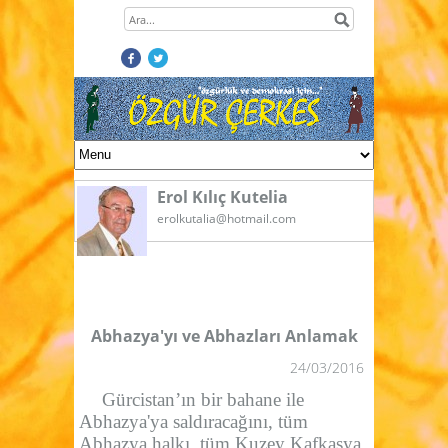
Erol Kılıç Kutelia
erolkutalia@hotmail.com
Abhazya'yı ve Abhazları Anlamak
24/03/2016
Gürcistan’ın bir bahane ile
Abhazya'ya saldıracağını, tüm
Abhazya halkı, tüm Kuzey Kafkasya