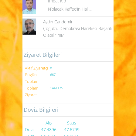
İmdat Kip
N’olacak Kaffed’in Hali…
Aydın Candemir
Çoğulcu Demokrasi Hareketi Başarılı
Olabilir mi?
Ziyaret Bilgileri
Aktif Ziyaretçi
8
Bugün
667
Toplam
Toplam
1441175
Ziyaret
Döviz Bilgileri
Alış
Satış
Dolar
47.4896
47.6799