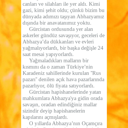
canları ve silahları ile yer aldı. Kimi
gazi, kimi şehit oldu; çünkü bizim bu
dünyada adımızı taşıyan Abhazyamız
dışında bir anavatanımız yoktu.
Gürcistan ordusunda yer alan
askerler gündüz savaşıyor, geceleri de
Abhazya’da dükkanları ve evleri
yağmalıyorlardı, bir başka değişle 24
saat mesai yapıyorlardı.
Yağmaladıkları malların bir
kısmını da o zaman Türkiye’nin
Karadeniz sahillerinde kurulan ''Rus
pazarı'' denilen açık hava pazarlarında
pazarlıyor, ölü fiyata satıyorlardı.
Gürcistan hapishanelerinde yatan
mahkumlara Abhazya'ya gidin orada
savaşın, oradan edindiğiniz mallar
sizindir deyip hapishanelerin
kapılarını açmışlardı.
O yıllarda Abhazya’nın Oçamçıra