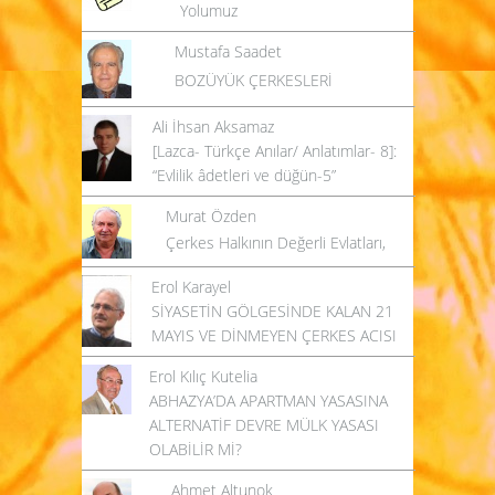
Yolumuz
Mustafa Saadet
BOZÜYÜK ÇERKESLERİ
Ali İhsan Aksamaz
[Lazca- Türkçe Anılar/ Anlatımlar- 8]:
“Evlilik âdetleri ve düğün-5”
Murat Özden
Çerkes Halkının Değerli Evlatları,
Erol Karayel
SİYASETİN GÖLGESİNDE KALAN 21
MAYIS VE DİNMEYEN ÇERKES ACISI
Erol Kılıç Kutelia
ABHAZYA’DA APARTMAN YASASINA
ALTERNATİF DEVRE MÜLK YASASI
OLABİLİR Mİ?
Ahmet Altunok