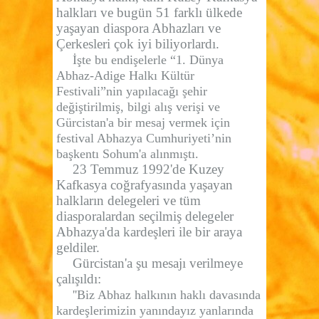
halkları ve bugün 51 farklı ülkede
yaşayan diaspora Abhazları ve
Çerkesleri çok iyi biliyorlardı.
İşte bu endişelerle
“1. Dünya
Abhaz-Adige Halkı Kültür
Festivali”nin yapılacağı şehir
değiştirilmiş, bilgi alış verişi ve
Gürcistan'a bir mesaj vermek için
festival Abhazya Cumhuriyeti’nin
başkentı Sohum'a alınmıştı.
23 Temmuz 1992'de Kuzey
Kafkasya coğrafyasında yaşayan
halkların delegeleri ve tüm
diasporalardan seçilmiş delegeler
Abhazya'da kardeşleri ile bir araya
geldiler.
Gürcistan'a şu mesajı verilmeye
çalışıldı:
''Biz Abhaz halkının haklı davasında
kardeşlerimizin yanındayız yanlarında