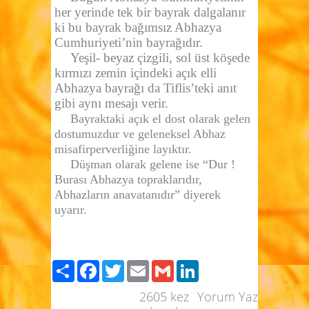
her yerinde tek bir bayrak dalgalanır
ki bu bayrak bağımsız Abhazya
Cumhuriyeti’nin bayrağıdır.
Yeşil- beyaz çizgili, sol üst köşede
kırmızı zemin içindeki açık elli
Abhazya bayrağı da Tiflis’teki anıt
gibi aynı mesajı verir.
Bayraktaki açık el dost olarak gelen
dostumuzdur ve geleneksel Abhaz
misafirperverliğine layıktır.
Düşman olarak gelene ise “Dur !
Burası Abhazya topraklarıdır,
Abhazların anavatanıdır” diyerek
uyarır.
Paylaş
Facebook
Twitter
Email
Gmail
LinkedIn
2605
kez
Yorum Yaz