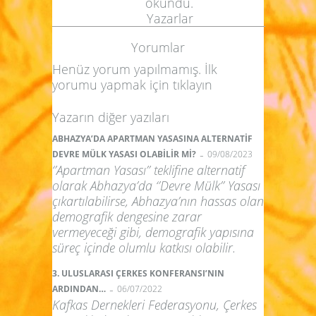
okundu.
Yazarlar
Yorumlar
Henüz yorum yapılmamış. İlk
yorumu yapmak için
tıklayın
Yazarın diğer yazıları
ABHAZYA’DA APARTMAN YASASINA ALTERNATİF
-
DEVRE MÜLK YASASI OLABİLİR Mİ?
09/08/2023
‘’Apartman Yasası’’ teklifine alternatif
olarak Abhazya’da ‘’Devre Mülk’’ Yasası
çıkartılabilirse, Abhazya’nın hassas olan
demografik dengesine zarar
vermeyeceği gibi, demografik yapısına
süreç içinde olumlu katkısı olabilir.
3. ULUSLARASI ÇERKES KONFERANSI’NIN
-
ARDINDAN…
06/07/2022
Kafkas Dernekleri Federasyonu, Çerkes