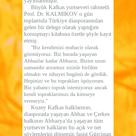
yayınlanmıştır.
Büyük Kafkas yurtseveri rahmetli
Prof. Dr. KALMIKOV o gün
toplantıda Türkiye diasporasından
gelen bir delege olarak yaptığım
konuşmayı kitabına özetle şöyle kayıt
etmiş:
''Biz kendimizi muhacir olarak
görmüyoruz. Biz burada yaşayan
Abhazlar kadar Abhazız. Bizim uzun
zamandır arzumuz sizinle birlikte
olmaktı ve nihayet bugünü de gördük.
Hepinizi ve bu toprakları öpüyorum.
Biz yabancı toprak istemiyoruz ancak
kendi topraklarımızı da kimseye
vermeyiz.''
Kuzey Kafkas halklarının,
diasporada yaşayan Abhaz ve Çerkes
halkının Abhazya’da yaşayan tüm
yurtsever halkların bu açık ve net
söylemlerini dönemin faşist Gürcistan