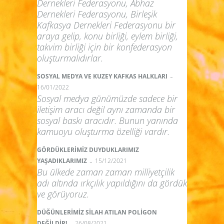
Dernekleri Federasyonu, Abhaz
Dernekleri Federasyonu, Birleşik
Kafkasya Dernekleri Federasyonu bir
araya gelip, konu birliği, eylem birliği,
takvim birliği için bir konfederasyon
oluşturmalıdırlar.
-
SOSYAL MEDYA VE KUZEY KAFKAS HALKLARI
16/01/2022
Sosyal medya günümüzde sadece bir
iletişim aracı değil aynı zamanda bir
sosyal baskı aracıdır. Bunun yanında
kamuoyu oluşturma özelliği vardır.
GÖRDÜKLERİMİZ DUYDUKLARIMIZ
-
YAŞADIKLARIMIZ
15/12/2021
Bu ülkede zaman zaman milliyetçilik
adı altında ırkçılık yapıldığını da gördük
ve görüyoruz.
DÜĞÜNLERİMİZ SİLAH ATILAN POLİGON
-
DEĞİLDİR!
26/08/2021