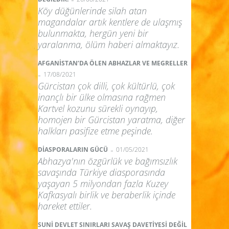
Köy düğünlerinde silah atan
magandalar artık kentlere de ulaşmış
bulunmakta, hergün yeni bir
yaralanma, ölüm haberi almaktayız.
AFGANİSTAN’DA ÖLEN ABHAZLAR VE MEGRELLER
-
17/08/2021
Gürcistan çok dilli, çok kültürlü, çok
inançlı bir ülke olmasına rağmen
Kartvel kozunu sürekli oynayıp,
homojen bir Gürcistan yaratma, diğer
halkları pasifize etme peşinde.
-
DİASPORALARIN GÜCÜ
01/05/2021
Abhazya'nın özgürlük ve bağımsızlık
savaşında Türkiye diasporasında
yaşayan 5 milyondan fazla Kuzey
Kafkasyalı birlik ve beraberlik içinde
hareket ettiler.
SUNİ DEVLET SINIRLARI SAVAŞ DAVETİYESİ DEĞİL