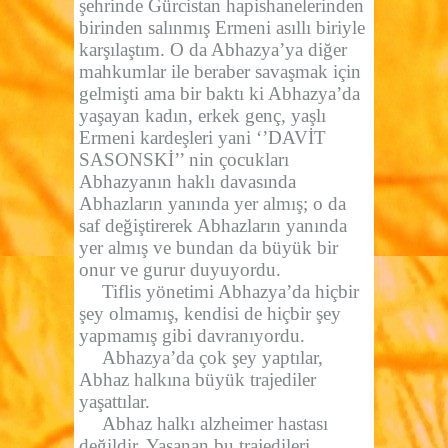
şehrinde Gürcistan hapishanelerinden
birinden salınmış Ermeni asıllı biriyle
karşılaştım. O da Abhazya’ya diğer
mahkumlar ile beraber savaşmak için
gelmişti ama bir baktı ki Abhazya’da
yaşayan kadın, erkek genç, yaşlı
Ermeni kardeşleri yani ‘’DAVİT
SASONSKİ’’ nin çocukları
Abhazyanın haklı davasında
Abhazların yanında yer almış; o da
saf değiştirerek Abhazların yanında
yer almış ve bundan da büyük bir
onur ve gurur duyuyordu.
Tiflis yönetimi Abhazya’da hiçbir
şey olmamış, kendisi de hiçbir şey
yapmamış gibi davranıyordu.
Abhazya’da çok şey yaptılar,
Abhaz halkına büyük trajediler
yaşattılar.
Abhaz halkı alzheimer hastası
değildir. Yaşanan bu trajedileri