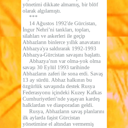
yönetimi dikkate almamış, bir blöf
olarak algılamıştı.
***
14 Ağustos 1992'de Gürcistan,
İngur Nehri’ni tankları, topları,
silahları ve askerleri ile geçip
Abhazların binlerce yıllık anavatanı
Abhazya'ya saldırarak 1992-1993
Abhazya-Gürcistan savaşını başlattı.
Abhazya’nın var olma-yok olma
savaşı 30 Eylül 1993 tarihinde
Abhazların zaferi ile sona erdi. Savaş
13 ay sürdü. Abhaz halkının bu
özgürlük savaşında destek Rusya
Federasyonu içindeki Kuzey Kafkas
Cumhuriyetleri’nde yaşayan kardeş
halklardan ve diasporadan geldi.
Rusya, Abhazların savaş planlarını
ilk aylarda faşist Gürcistan
yönetimine el altından vermemiş