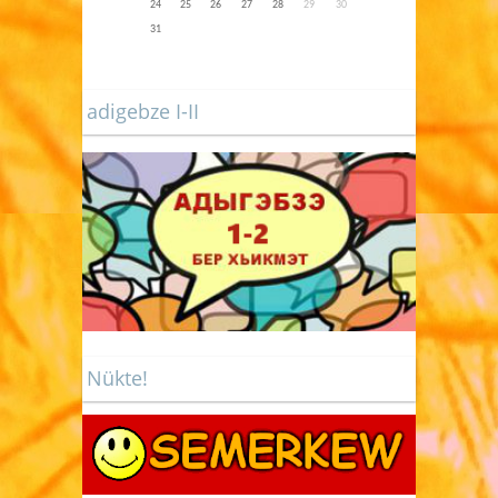
24
25
26
27
28
29
30
31
adigebze I-II
Nükte!