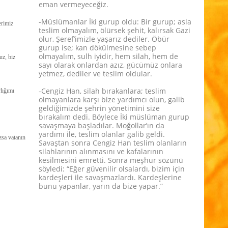
eman vermeyeceğiz.
-Müslümanlar İki gurup oldu: Bir gurup; asla
erimiz
teslim olmayalım, ölürsek şehit, kalırsak Gazi
olur, Şeref’imizle yaşarız dediler. Öbür
gurup ise; kan dökülmesine sebep
olmayalım, sulh iyidir, hem silah, hem de
uz, biz
sayı olarak onlardan azız, gücümüz onlara
yetmez, dediler ve teslim oldular.
-Cengiz Han, silah bırakanlara; teslim
lığımı
olmayanlara karşı bize yardımcı olun, galib
geldiğimizde şehrin yönetimini size
bırakalım dedi. Böylece İki müslüman gurup
savaşmaya başladılar. Moğollar’ın da
yardımı ile, teslim olanlar galib geldi.
zsa vatanın
Savaştan sonra Cengiz Han teslim olanların
silahlarının alınmasını ve kafalarının
kesilmesini emretti. Sonra meşhur sözünü
söyledi: “Eğer güvenilir olsalardı, bizim için
kardeşleri ile savaşmazlardı. Kardeşlerine
bunu yapanlar, yarın da bize yapar.”