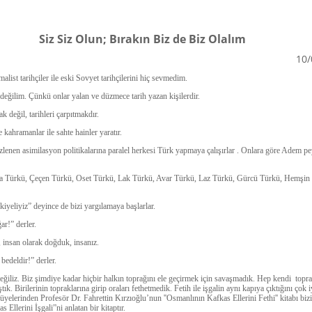
Siz Siz Olun; Bırakın Biz de Biz Olalım
10/
list tarihçiler ile eski Sovyet tarihçilerini hiç sevmedim.
eğilim. Çünkü onlar yalan ve düzmece tarih yazan kişilerdir.
k değil, tarihleri çarpıtmakdır.
 kahramanlar ile sahte hainler yaratır.
 izlenen asimilasyon politikalarına paralel herkesi Türk yapmaya çalışırlar . Onlara göre Adem 
a Türkü, Çeçen Türkü, Oset Türkü, Lak Türkü, Avar Türkü, Laz Türkü, Gürcü Türkü, Hemşin
kiyeliyiz” deyince de bizi yargılamaya başlarlar.
r!” derler.
 insan olarak doğduk, insanız.
edeldir!” derler.
ğiliz. Biz şimdiye kadar hiçbir halkın toprağını ele geçirmek için savaşmadık. Hep kendi topra
ık. Birilerinin topraklarına girip oraları fethetmedik. Fetih ile işgalin aynı kapıya çıktığını çok i
elerinden Profesör Dr. Fahrettin Kırzıoğlu’nun ''Osmanlının Kafkas Ellerini Fethi'' kitabı biz
Ellerini İşgali”ni anlatan bir kitaptır.