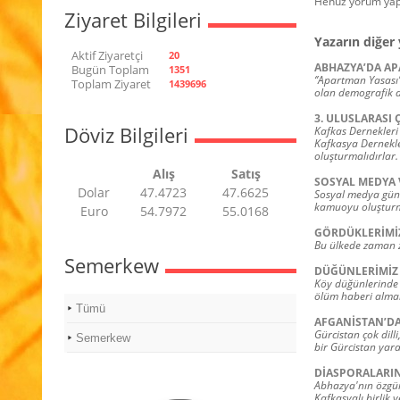
Henüz yorum yap
Ziyaret Bilgileri
Yazarın diğer 
Aktif Ziyaretçi
20
ABHAZYA’DA AP
Bugün Toplam
1351
‘’Apartman Yasası’
Toplam Ziyaret
1439696
olan demografik de
3. ULUSLARASI
Döviz Bilgileri
Kafkas Dernekleri
Kafkasya Dernekler
oluşturmalıdırlar.
Alış
Satış
SOSYAL MEDYA 
Dolar
47.4723
47.6625
Sosyal medya günü
kamuoyu oluşturma
Euro
54.7972
55.0168
GÖRDÜKLERİMİZ
Bu ülkede zaman za
Semerkew
DÜĞÜNLERİMİZ 
Köy düğünlerinde 
ölüm haberi almak
Tümü
AFGANİSTAN’D
Gürcistan çok dill
Semerkew
bir Gürcistan yara
DİASPORALARI
Abhazya'nın özgür
Kafkasyalı birlik v