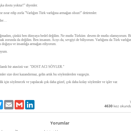
ka dostu yoktur!” diyenler.
e ısrar edip zorla ''Varlığım Türk varlığına armağan olsun!'' detirtenler.
nler…
ğmadım, çünkü ben dünyaya bedel değilim. Ne mutlu Türküm desem de mutlu olamıyorum. Bi
ak zorunda da değilim. Ben insanım. Acıyı da, sevgiyi de biliyorum. Varlığımı da Türk varlığ
ı doğaya ve insanlığa armağan ediyorum.
uyum.
anlamlı bir atasözü var: "DOST ACI SÖYLER."
ler size dost kazandırmaz, gelin artık bu söylemlerden vazgeçin.
lik için söylenecek ve yapılacak çok daha güzel, çok daha kolay söylemler ve işler var.
ebook
Twitter
Email
Gmail
LinkedIn
4630
kez okund
Yorumlar