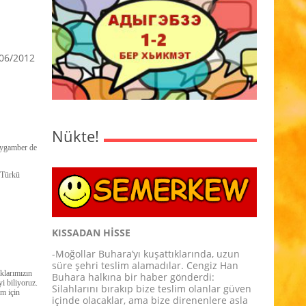
06/2012
Nükte!
peygamber de
 Türkü
KISSADAN HİSSE
-Moğollar Buhara’yı kuşattıklarında, uzun
süre şehri teslim alamadılar. Cengiz Han
klarımızın
Buhara halkına bir haber gönderdi:
yi biliyoruz.
Silahlarını bırakıp bize teslim olanlar güven
im için
içinde olacaklar, ama bize direnenlere asla