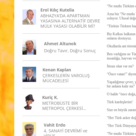
“Ne mutlu Türküm d
Erol Kılıç Kutelia
Ama biz “Ne mutlu T
ABHAZYA’DA APARTMAN
soluyor. Ulusal değer
YASASINA ALTERNATİF DEVRE
MÜLK YASASI OLABİLİR Mİ?
“Türkün Türkten baş
Biz Kafkas halkının 
onların dostuyuz.
Ahmet Altunok
Okullarda ant töreni
Doğru Tavır, Doğru Sonuç
Ben varlığımı ne Tü
insanlığa, hayvan ve
İtirazı olan var mı?
Kenan Kaplan
“Önce vatan!” diyenl
ÇERKESLERİN VAROLUŞ
MÜCADELESİ
Yaşadığımız çevre, y
bir anlamı kalır mı?
O halde “önce doğa,
Kuriç K.
Türk kardeşlerim!
METROBÜSTE BİR
METROPOL ÇERKESİ…
Size en büyük zarar
“Her Türk asker doğ
Vahit Erdo
“Her Türk Dünyaya b
4. SANAYİ DEVRİMİ ve
“Ne mutlu Türküm di
VİRÜS