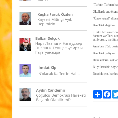
“Türkün Türkten baş
Okullarda ant törenin
Kuşha Faruk Özden
“Önce vatan!” diye
Kayseri Mitingi Ayıbı
Hepimizin
Ben Türk değilim.
Çünkü ben asker do
dostum var.Türk olm
Balkar Selçuk
etmiyorum, varlığım
Нарт Лъэпщ и Нэгъуджэр
Ama ben Türk dost
Лъэпщ и Тепщэгъуэмрэ и
Гъуэгуанэмрэ - II
Ben Türkiyeliyim.
Hani sizlerin çok 
İmdat Kip
Bu yukarıdaki söylem
N’olacak Kaffed’in Hali…
Dostluk için, kardeş
Aydın Candemir
Paylaş
Fac
Çoğulcu Demokrasi Hareketi
Başarılı Olabilir mi?