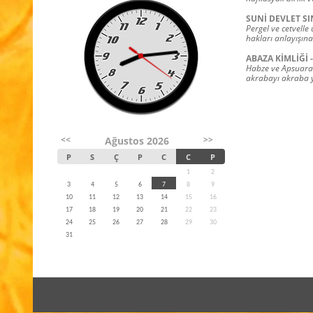
SUNİ DEVLET SI
Pergel ve cetvelle
hakları anlayışın
ABAZA KİMLİĞİ -
Habze ve Apsuara’d
akrabayı akraba y
<<
>>
Ağustos 2026
P
S
Ç
P
C
C
P
1
2
3
4
5
6
7
8
9
10
11
12
13
14
15
16
17
18
19
20
21
22
23
24
25
26
27
28
29
30
31