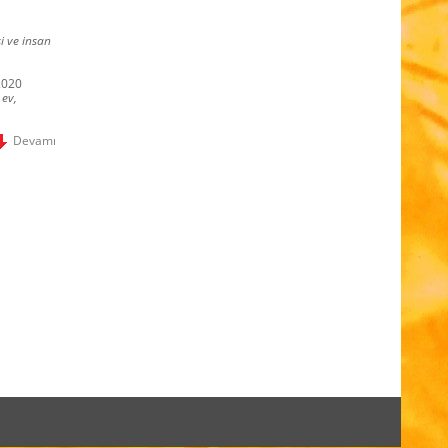
i ve insan
2020
 ev,
Devamı