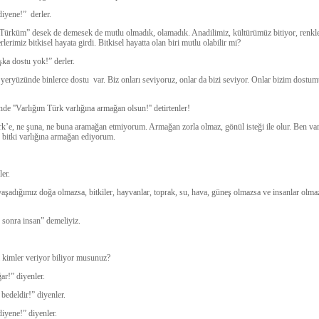
iyene!” derler.
ürküm” desek de demesek de mutlu olmadık, olamadık. Anadilimiz, kültürümüz bitiyor, renkl
lerimiz bitkisel hayata girdi. Bitkisel hayatta olan biri mutlu olabilir mi?
ka dostu yok!” derler.
yeryüzünde binlerce dostu var. Biz onları seviyoruz, onlar da bizi seviyor. Onlar bizim dostum
nde ''Varlığım Türk varlığına armağan olsun!'' detirtenler!
rk’e, ne şuna, ne buna aramağan etmiyorum. Armağan zorla olmaz, gönül isteği ile olur. Ben var
 bitki varlığına armağan ediyorum.
er.
aşadığımız doğa olmazsa, bitkiler, hayvanlar, toprak, su, hava, güneş olmazsa ve insanlar olma
 sonra insan” demeliyiz.
ı kimler veriyor biliyor musunuz?
ar!” diyenler.
edeldir!” diyenler.
yene!” diyenler.