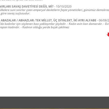
NIRLARI SAVAŞ DAVETİYESİ DEĞİL Mİ?
-
10/10/2020
 ülkelere suni sınırlar çizen emperyal devletlerin faşist yöneticileri, günümüz demokras
a göre savaş suçlusudur.
 ABAZALAR / ABHAZLAR: TEK MİLLET, ÜÇ DİYALEKT, İKİ AYRI ALFABE
-
06/08/
a kadınlar için söylenen bazı yaklaşımlar şöyledir. - Kadın evin kan damarıdır. - Evi
apan kadındır. - Kadının olduğu yerde bıçak çekilmez