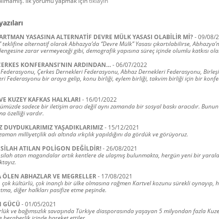
ılmamış. İlk yorumu yapmak için
tıklayın
yazıları
ARTMAN YASASINA ALTERNATİF DEVRE MÜLK YASASI OLABİLİR Mİ?
-
09/08/
’ teklifine alternatif olarak Abhazya’da ‘’Devre Mülk’’ Yasası çıkartılabilirse, Abhazya’
ngesine zarar vermeyeceği gibi, demografik yapısına süreç içinde olumlu katkısı olab
 ÇERKES KONFERANSI’NIN ARDINDAN…
-
06/07/2022
 Federasyonu, Çerkes Dernekleri Federasyonu, Abhaz Dernekleri Federasyonu, Birleş
i Federasyonu bir araya gelip, konu birliği, eylem birliği, takvim birliği için bir kon
VE KUZEY KAFKAS HALKLARI
-
16/01/2022
müzde sadece bir iletişim aracı değil aynı zamanda bir sosyal baskı aracıdır. Bunu
 özelliği vardır.
 DUYDUKLARIMIZ YAŞADIKLARIMIZ
-
15/12/2021
man milliyetçilik adı altında ırkçılık yapıldığını da gördük ve görüyoruz.
SİLAH ATILAN POLİGON DEĞİLDİR!
-
26/08/2021
silah atan magandalar artık kentlere de ulaşmış bulunmakta, hergün yeni bir yara
tayız.
A ÖLEN ABHAZLAR VE MEGRELLER
-
17/08/2021
i, çok kültürlü, çok inançlı bir ülke olmasına rağmen Kartvel kozunu sürekli oynayıp,
tma, diğer halkları pasifize etme peşinde.
N GÜCÜ
-
01/05/2021
lük ve bağımsızlık savaşında Türkiye diasporasında yaşayan 5 milyondan fazla Kuz
e beraberlik içinde hareket ettiler.