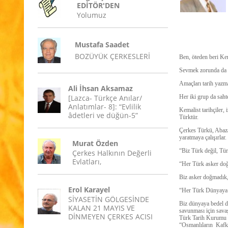
EDİTÖR'DEN
Yolumuz
Mustafa Saadet
BOZÜYÜK ÇERKESLERİ
Ben, öteden beri Kema
Sevmek zorunda da d
Amaçları tarih yazma
Ali İhsan Aksamaz
[Lazca- Türkçe Anılar/
Her iki grup da sahte
Anlatımlar- 8]: “Evlilik
Kemalist tarihçiler,
âdetleri ve düğün-5”
Türktür.
Çerkes Türkü, Abaz
yaratmaya çalışırlar.
Murat Özden
“Biz Türk değil, Tür
Çerkes Halkının Değerli
Evlatları,
“Her Türk asker doğa
Biz asker doğmadık,
Erol Karayel
“Her Türk Dünyaya b
SİYASETİN GÖLGESİNDE
Biz dünyaya bedel de
KALAN 21 MAYIS VE
savunması için savaşt
DİNMEYEN ÇERKES ACISI
Türk Tarih Kurumu üy
“Osmanlıların Kafkas 