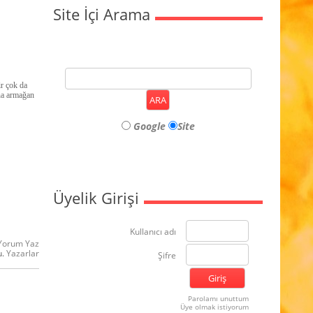
Site İçi Arama
r çok da
ına armağan
Google
Site
Üyelik Girişi
Kullanıcı adı
Yorum Yaz
u.
Yazarlar
Şifre
Parolamı unuttum
Üye olmak istiyorum