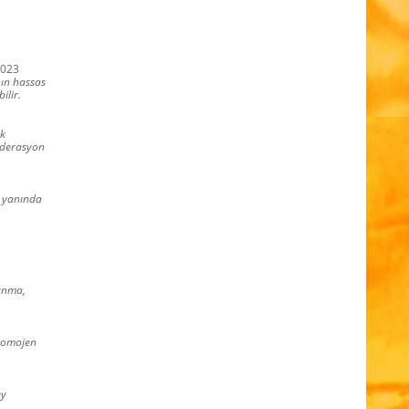
2023
nın hassas
ilir.
ik
federasyon
n yanında
lanma,
 homojen
ey