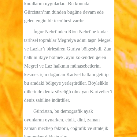
kurallarını uygularlar.
Bu konuda
Gürcistan’nın dünden bugüne devam ede
gelen engin bir tecrübesi vardır.
İngur Nehri’nden Rion Nehri’ne kadar
tarihsel topraklar Megrelya adını taşır. Megrel
ve Lazlar’ı birleştiren Guriya bölgesiydi. Zan
halkını ikiye bölmek, aynı kökenden gelen
Megrel ve Laz halkının münasebetlerini
kesmek için doğudan Kartvel halkını getirip
bu aradaki bölgeye yerleştirdiler. Böylelikle
dillerinde deniz sözcüğü olmayan Kartveller’i
deniz sahiline indirdiler.
Gürcistan, bu demografik ayak
oyunlarını oynarken, etnik, dini, zaman
zaman mezhep faktörü, coğrafik ve stratejik
konumları dikkate alır.