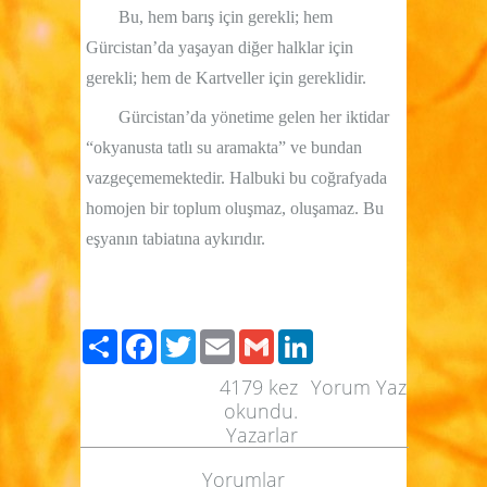
Bu, hem barış için gerekli; hem
Gürcistan’da yaşayan diğer halklar için
gerekli; hem de Kartveller için gereklidir.
Gürcistan’da yönetime gelen her iktidar
“okyanusta tatlı su aramakta” ve bundan
vazgeçememektedir. Halbuki bu coğrafyada
homojen bir toplum oluşmaz, oluşamaz. Bu
eşyanın tabiatına aykırıdır.
Paylaş
Facebook
Twitter
Email
Gmail
LinkedIn
4179
kez
Yorum Yaz
okundu.
Yazarlar
Yorumlar