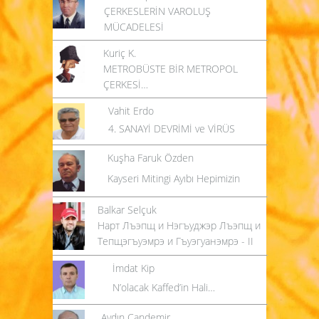
ÇERKESLERİN VAROLUŞ
MÜCADELESİ
Kuriç K.
METROBÜSTE BİR METROPOL
ÇERKESİ…
Vahit Erdo
4. SANAYİ DEVRİMİ ve VİRÜS
Kuşha Faruk Özden
Kayseri Mitingi Ayıbı Hepimizin
Balkar Selçuk
Нарт Лъэпщ и Нэгъуджэр Лъэпщ и
Тепщэгъуэмрэ и Гъуэгуанэмрэ - II
İmdat Kip
N’olacak Kaffed’in Hali…
Aydın Candemir