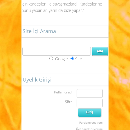
için kardeşleri ile savaşmazlardı. Kardeşlerine
bunu yapanlar, yarın da bize yapar.”
Site İçi Arama
Google
Site
Üyelik Girişi
Kullanıcı adı
Şifre
Parolamı unuttum
Üye olmak istiyorum