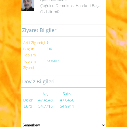
Çoğulcu Demokrasi Hareketi Başarılı
Olabilir mi?
Ziyaret Bilgileri
Aktif Ziyaretçi
3
Bugün
110
Toplam
Toplam
1436187
Ziyaret
Döviz Bilgileri
Alış
Satış
Dolar
47.4548
47.6450
Euro
54.7716
54.9911