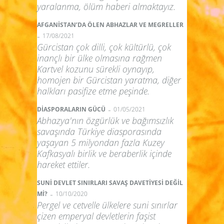
yaralanma, ölüm haberi almaktayız.
AFGANİSTAN’DA ÖLEN ABHAZLAR VE MEGRELLER
-
17/08/2021
Gürcistan çok dilli, çok kültürlü, çok
inançlı bir ülke olmasına rağmen
Kartvel kozunu sürekli oynayıp,
homojen bir Gürcistan yaratma, diğer
halkları pasifize etme peşinde.
-
DİASPORALARIN GÜCÜ
01/05/2021
Abhazya'nın özgürlük ve bağımsızlık
savaşında Türkiye diasporasında
yaşayan 5 milyondan fazla Kuzey
Kafkasyalı birlik ve beraberlik içinde
hareket ettiler.
SUNİ DEVLET SINIRLARI SAVAŞ DAVETİYESİ DEĞİL
-
Mİ?
10/10/2020
Pergel ve cetvelle ülkelere suni sınırlar
çizen emperyal devletlerin faşist