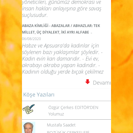
yöneticileri, günümüz demokrasi ve
insan hakları anlayışına göre savaş
suçlusudur.
ABAZA KİMLİĞİ - ABAZALAR / ABHAZLAR: TEK
-
MİLLET, ÜÇ DİYALEKT, İKİ AYRI ALFABE
06/08/2020
Habze ve Apsuara’da kadınlar için
söylenen bazı yaklaşımlar şöyledir. -
Kadın evin kan damarıdır. - Evi ev,
akrabayı akraba yapan kadındır. -
Kadının olduğu yerde bıçak çekilmez
Devamı
Köşe Yazıları
Özgür Çerkes EDİTÖR'DEN
Yolumuz
Mustafa Saadet
BOZÜYÜK ÇERKESLERİ