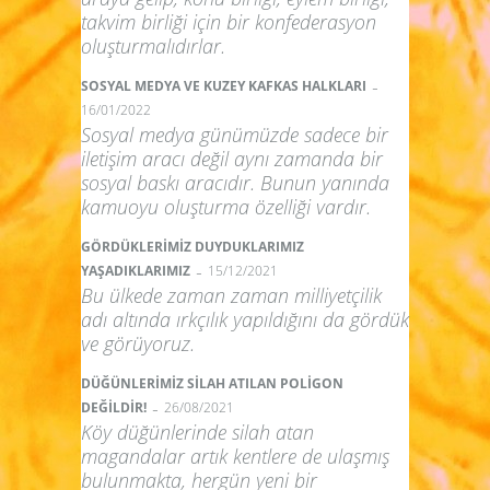
takvim birliği için bir konfederasyon
oluşturmalıdırlar.
-
SOSYAL MEDYA VE KUZEY KAFKAS HALKLARI
16/01/2022
Sosyal medya günümüzde sadece bir
iletişim aracı değil aynı zamanda bir
sosyal baskı aracıdır. Bunun yanında
kamuoyu oluşturma özelliği vardır.
GÖRDÜKLERİMİZ DUYDUKLARIMIZ
-
YAŞADIKLARIMIZ
15/12/2021
Bu ülkede zaman zaman milliyetçilik
adı altında ırkçılık yapıldığını da gördük
ve görüyoruz.
DÜĞÜNLERİMİZ SİLAH ATILAN POLİGON
-
DEĞİLDİR!
26/08/2021
Köy düğünlerinde silah atan
magandalar artık kentlere de ulaşmış
bulunmakta, hergün yeni bir