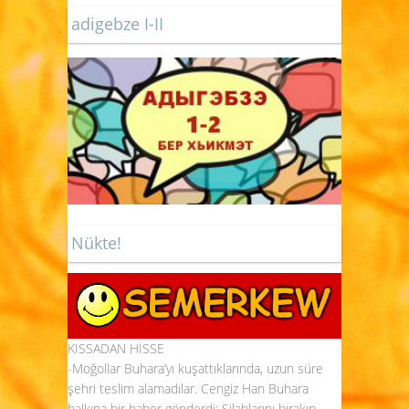
adigebze I-II
Nükte!
KISSADAN HİSSE
-Moğollar Buhara’yı kuşattıklarında, uzun süre
şehri teslim alamadılar. Cengiz Han Buhara
halkına bir haber gönderdi: Silahlarını bırakıp