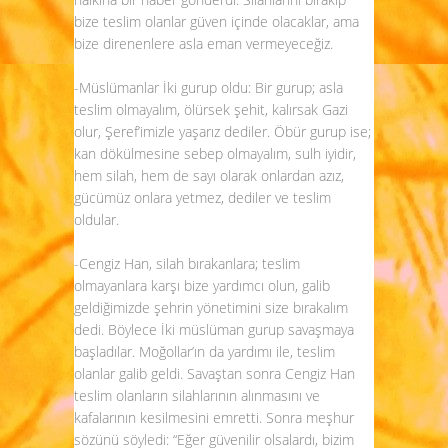
bize teslim olanlar güven içinde olacaklar, ama
bize direnenlere asla eman vermeyeceğiz.
-Müslümanlar İki gurup oldu: Bir gurup; asla
teslim olmayalım, ölürsek şehit, kalırsak Gazi
olur, Şeref’imizle yaşarız dediler. Öbür gurup ise;
kan dökülmesine sebep olmayalım, sulh iyidir,
hem silah, hem de sayı olarak onlardan azız,
gücümüz onlara yetmez, dediler ve teslim
oldular.
-Cengiz Han, silah bırakanlara; teslim
olmayanlara karşı bize yardımcı olun, galib
geldiğimizde şehrin yönetimini size bırakalım
dedi. Böylece İki müslüman gurup savaşmaya
başladılar. Moğollar’ın da yardımı ile, teslim
olanlar galib geldi. Savaştan sonra Cengiz Han
teslim olanların silahlarının alınmasını ve
kafalarının kesilmesini emretti. Sonra meşhur
sözünü söyledi: “Eğer güvenilir olsalardı, bizim