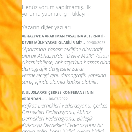
Henüz yorum yapılmamış. İlk
yorumu yapmak için
tıklayın
Yazarın diğer yazıları
ABHAZYA’DA APARTMAN YASASINA ALTERNATİF
-
DEVRE MÜLK YASASI OLABİLİR Mİ?
09/08/2023
‘’Apartman Yasası’’ teklifine alternatif
olarak Abhazya’da ‘’Devre Mülk’’ Yasası
çıkartılabilirse, Abhazya’nın hassas olan
demografik dengesine zarar
vermeyeceği gibi, demografik yapısına
süreç içinde olumlu katkısı olabilir.
3. ULUSLARASI ÇERKES KONFERANSI’NIN
-
ARDINDAN…
06/07/2022
Kafkas Dernekleri Federasyonu, Çerkes
Dernekleri Federasyonu, Abhaz
Dernekleri Federasyonu, Birleşik
Kafkasya Dernekleri Federasyonu bir
araya gelip, konu birliği, eylem birliği,