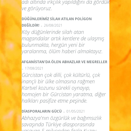
adı altında ırkçılık yapıldığını da gördük
ve görüyoruz.
DÜĞÜNLERİMİZ SİLAH ATILAN POLİGON
-
DEĞİLDİR!
26/08/2021
Köy düğünlerinde silah atan
magandalar artık kentlere de ulaşmış
bulunmakta, hergün yeni bir
yaralanma, ölüm haberi almaktayız.
AFGANİSTAN’DA ÖLEN ABHAZLAR VE MEGRELLER
-
17/08/2021
Gürcistan çok dilli, çok kültürlü, çok
inançlı bir ülke olmasına rağmen
Kartvel kozunu sürekli oynayıp,
homojen bir Gürcistan yaratma, diğer
halkları pasifize etme peşinde.
-
DİASPORALARIN GÜCÜ
01/05/2021
Abhazya'nın özgürlük ve bağımsızlık
savaşında Türkiye diasporasında
yaşayan 5 milyondan fazla Kuzey