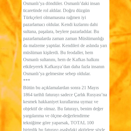
Osmanlı’ya döndüler. Osmanlı’daki insan
ticaretinde rol aldılar. Doğru düzgün
Türkçeleri olmamasına rağmen iyi
pazarlamacı oldular. Kendi kızlarını dahi
sultana, paşalara, beylere pazarladılar. Bu
pazarlamalarda zaman zaman Müslümanlığı
da malzeme yaptılar. Kendileri de aslında yarı
müslüman kişilerdi. Bu feodaller, hem
Osmanlı sultanını, hem de Kafkas halkını
etkileyerek Kafkasya’dan daha fazla insanın
Osmanlı’ya gelmesine sebep oldular.
***
Bütün bu açıklamalardan sonra 21 Mayıs
1864 tarihli faturayı sadece Çarlık Rusyası’na
kesmek hakkaniyet kurallarına uymaz ve
objektif de olmaz. Bu faturayı, benim değer
yargılarıma ve ölçme-değerlendirme
tekniğime göre yaparsak, TOTAL 100
birimlik bu faturayı aşağıdaki aktörlere şöyle