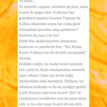
Ya bizler…
Ya içimizde yaşayan, aristokrat geçinen, insan
ticareti ile iştigal eden, Kafkasya’dan
getirdikleri insanları İstanbul Tophane’de
Kafkas odalarında yatırıp her cuma günü
Sultanahmet pazarına satışa götürenler?
Bunların hiç suçu yok mu?
Şimdi Rus akademisyenler uluslararası
konferans ve panellerde bize, “Biz Ruslar,
Kuzey Kafkasya’da bir devletle savaşmadık”
diyorlar.
Dedikleri doğru, bu feodal beyler içimizde
öyle çoktu ki, bizim uluslaşmamızı istemedi,
mani oldular. Onlar için devlet değil,
derebeylikler daha önemliydi. Birlikten, bir
olmaktan korktular ve bu da yenilgiyi getirdi.
Çarlık Rusyası’nda insan ticareti 1861’de
yasaklanınca kendilerine yeni bir pazar lazım
oldu ve bu sefer insan ticareti devam eden