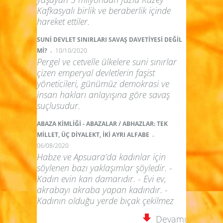
Kafkasyalı birlik ve beraberlik içinde
hareket ettiler.
SUNİ DEVLET SINIRLARI SAVAŞ DAVETİYESİ DEĞİL
-
Mİ?
10/10/2020
Pergel ve cetvelle ülkelere suni sınırlar
çizen emperyal devletlerin faşist
yöneticileri, günümüz demokrasi ve
insan hakları anlayışına göre savaş
suçlusudur.
ABAZA KİMLİĞİ - ABAZALAR / ABHAZLAR: TEK
-
MİLLET, ÜÇ DİYALEKT, İKİ AYRI ALFABE
06/08/2020
Habze ve Apsuara’da kadınlar için
söylenen bazı yaklaşımlar şöyledir. -
Kadın evin kan damarıdır. - Evi ev,
akrabayı akraba yapan kadındır. -
Kadının olduğu yerde bıçak çekilmez
Devamı