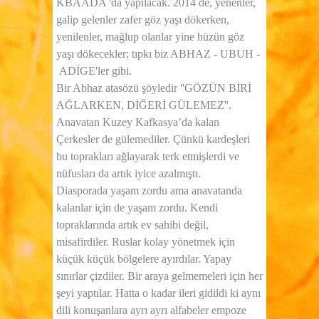
KBAADA 'da yapılacak. 2014 de, yenenler,
galip gelenler zafer göz yaşı dökerken,
yenilenler, mağlup olanlar yine hüzün göz
yaşı dökecekler; tıpkı biz ABHAZ - UBUH -
ADİGE'ler gibi.
Bir Abhaz atasözü şöyledir ''GÖZÜN BİRİ
AĞLARKEN, DİĞERİ GÜLEMEZ''.
Anavatan Kuzey Kafkasya’da kalan
Çerkesler de gülemediler. Çünkü kardeşleri
bu toprakları ağlayarak terk etmişlerdi ve
nüfusları da artık iyice azalmıştı.
Diasporada yaşam zordu ama anavatanda
kalanlar için de yaşam zordu. Kendi
topraklarında artık ev sahibi değil,
misafirdiler. Ruslar kolay yönetmek için
küçük küçük bölgelere ayırdılar. Yapay
sınırlar çizdiler. Bir araya gelmemeleri için her
şeyi yaptılar. Hatta o kadar ileri gidildi ki aynı
dili konuşanlara ayrı ayrı alfabeler empoze