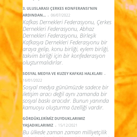
3. ULUSLARASI ÇERKES KONFERANSI’NIN
-
ARDINDAN…
06/07/2022
Kafkas Dernekleri Federasyonu, Çerkes
Dernekleri Federasyonu, Abhaz
Dernekleri Federasyonu, Birleşik
Kafkasya Dernekleri Federasyonu bir
araya gelip, konu birliği, eylem birliği,
takvim birliği için bir konfederasyon
oluşturmalıdırlar.
-
SOSYAL MEDYA VE KUZEY KAFKAS HALKLARI
16/01/2022
Sosyal medya günümüzde sadece bir
iletişim aracı değil aynı zamanda bir
sosyal baskı aracıdır. Bunun yanında
kamuoyu oluşturma özelliği vardır.
GÖRDÜKLERİMİZ DUYDUKLARIMIZ
-
YAŞADIKLARIMIZ
15/12/2021
Bu ülkede zaman zaman milliyetçilik