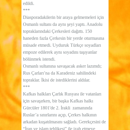
edildi.
***
Diasporadakilerin bir araya gelmemeleri için
Osmanlı sultanı da aynı şeyi yaptı. Anadolu
topraklarındaki Çerkesleri dağıttı. 150
haneden fazla Çerkesin bir yerde oturmasına
müsade etmedi. Uyduruk Türkçe soyadları
empoze edilerek aynı soyadını taşıyanlar
bölünmek istendi.
Osmanlı sultanına savaşacak asker lazımdı;
Rus Çarları’na da Karadeniz sahilindeki
topraklar. İkisi de istediklerini aldılar.
***
Kafkas halkları Çarlık Rusyası ile vatanları
için savaşırken, bir başka Kafkas halkı
Gürcüler 1801'de 2. İrakli
zamanında
Ruslar’a sınırlarını açıp, Çerkes halkının
arkadan kuşatılmasını sağladı. Gerekçesini de
“İran ve islam tehlikesi” ile izah etmeye