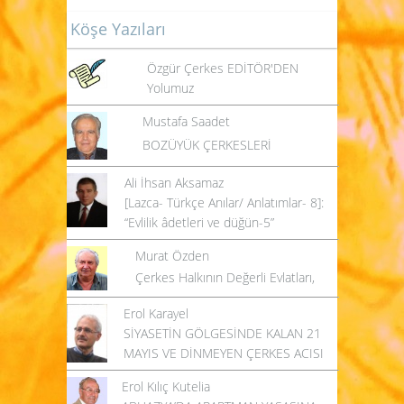
Köşe Yazıları
Özgür Çerkes EDİTÖR'DEN
Yolumuz
Mustafa Saadet
BOZÜYÜK ÇERKESLERİ
Ali İhsan Aksamaz
[Lazca- Türkçe Anılar/ Anlatımlar- 8]:
“Evlilik âdetleri ve düğün-5”
Murat Özden
Çerkes Halkının Değerli Evlatları,
Erol Karayel
SİYASETİN GÖLGESİNDE KALAN 21
MAYIS VE DİNMEYEN ÇERKES ACISI
Erol Kılıç Kutelia