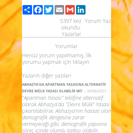
Paylaş
Facebook
Twitter
Email
Gmail
LinkedIn
5397
kez
Yorum Yaz
okundu.
Yazarlar
Yorumlar
Henüz yorum yapılmamış. İlk
yorumu yapmak için
tıklayın
Yazarın diğer yazıları
ABHAZYA’DA APARTMAN YASASINA ALTERNATİF
-
DEVRE MÜLK YASASI OLABİLİR Mİ?
09/08/2023
‘’Apartman Yasası’’ teklifine alternatif
olarak Abhazya’da ‘’Devre Mülk’’ Yasası
çıkartılabilirse, Abhazya’nın hassas olan
demografik dengesine zarar
vermeyeceği gibi, demografik yapısına
süreç içinde olumlu katkısı olabilir.