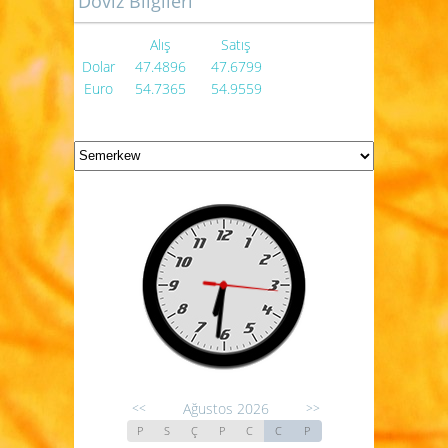
Döviz Bilgileri
Alış
Satış
Dolar
47.4896
47.6799
Euro
54.7365
54.9559
Ağustos 2026
<<
>>
P
S
Ç
P
C
C
P