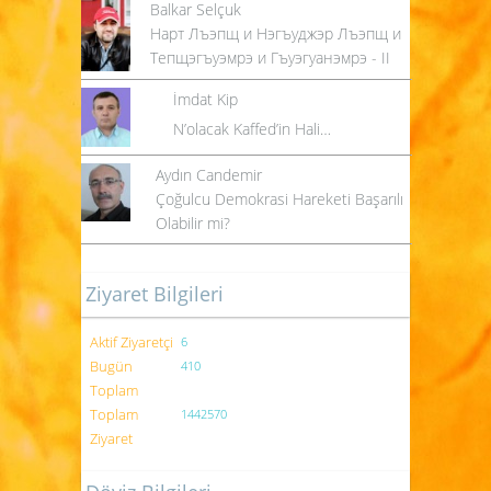
Balkar Selçuk
Нарт Лъэпщ и Нэгъуджэр Лъэпщ и
Тепщэгъуэмрэ и Гъуэгуанэмрэ - II
İmdat Kip
N’olacak Kaffed’in Hali…
Aydın Candemir
Çoğulcu Demokrasi Hareketi Başarılı
Olabilir mi?
Ziyaret Bilgileri
Aktif Ziyaretçi
6
Bugün
410
Toplam
Toplam
1442570
Ziyaret