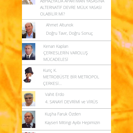
ABHAZYA’DA APARTMAN YASASINA
ALTERNATİF DEVRE MÜLK YASASI
OLABİLİR Mİ?
Ahmet Altunok
Doğru Tavır, Doğru Sonuç
Kenan Kaplan
ÇERKESLERİN VAROLUŞ
MÜCADELESİ
Kuriç K.
METROBÜSTE BİR METROPOL
ÇERKESİ…
Vahit Erdo
4. SANAYİ DEVRİMİ ve VİRÜS
Kuşha Faruk Özden
Kayseri Mitingi Ayıbı Hepimizin