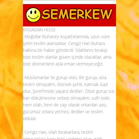
KISSADAN HİSSE
-Moğollar Buhara’yı kuşattıklarında, uzun süre
şehri teslim alamadılar. Cengiz Han Buhara
halkına bir haber gönderdi: Silahlarını bırakıp
bize teslim olanlar güven içinde olacaklar, ama
bize direnenlere asla eman vermeyeceğiz.
-Müslümanlar İki gurup oldu: Bir gurup; asla
teslim olmayalım, ölürsek şehit, kalırsak Gazi
olur, Şeref’imizle yaşarız dediler. Öbür gurup ise;
kan dökülmesine sebep olmayalım, sulh iyidir,
hem silah, hem de sayı olarak onlardan azız,
gücümüz onlara yetmez, dediler ve teslim
oldular.
-Cengiz Han, silah bırakanlara; teslim
olmayanlara karşı bize yardımcı olun, galib