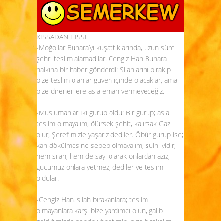
KISSADAN HİSSE
-Moğollar Buhara’yı kuşattıklarında, uzun süre
şehri teslim alamadılar. Cengiz Han Buhara
halkına bir haber gönderdi: Silahlarını bırakıp
bize teslim olanlar güven içinde olacaklar, ama
bize direnenlere asla eman vermeyeceğiz.
-Müslümanlar İki gurup oldu: Bir gurup; asla
teslim olmayalım, ölürsek şehit, kalırsak Gazi
olur, Şeref’imizle yaşarız dediler. Öbür gurup ise;
kan dökülmesine sebep olmayalım, sulh iyidir,
hem silah, hem de sayı olarak onlardan azız,
gücümüz onlara yetmez, dediler ve teslim
oldular.
-Cengiz Han, silah bırakanlara; teslim
olmayanlara karşı bize yardımcı olun, galib