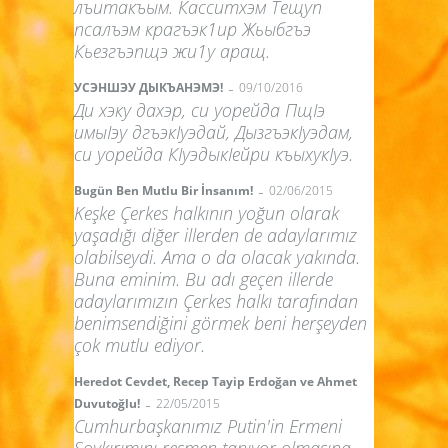
лъитакъым. Касситхэм Тещуп
псалъэм крагъэк1ир Жьыбгъэ
Кьезгъэпщэ жи1у аращ.
-
УСЭНШЭУ ДЫКЪАНЭМЭ!
09/10/2016
Ди хэку дахэр, си уорейда ПщIэ
имыIэу дгъэкIуэдай, ДызгъэкIуэдам,
си уорейда КIуэдыкIейри къыхукIуэ.
-
Bugün Ben Mutlu Bir İnsanım!
02/06/2015
Keşke Çerkes halkının yoğun olarak
yaşadığı diğer illerden de adaylarımız
olabilseydi. Ama o da olacak yakında.
Buna eminim. Bu adı geçen illerde
adaylarımızın Çerkes halkı tarafından
benimsendiğini görmek beni herşeyden
çok mutlu ediyor.
Heredot Cevdet, Recep Tayip Erdoğan ve Ahmet
-
Duvutoğlu!
22/05/2015
Cumhurbaşkanımız Putin'in Ermeni
Soykırımını resmen tanıyor olmasına,