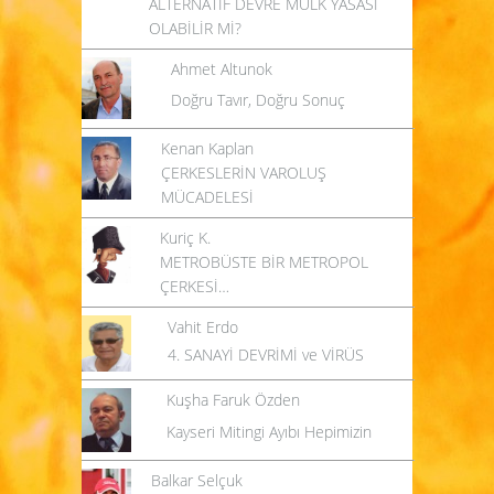
ALTERNATİF DEVRE MÜLK YASASI
OLABİLİR Mİ?
Ahmet Altunok
Doğru Tavır, Doğru Sonuç
Kenan Kaplan
ÇERKESLERİN VAROLUŞ
MÜCADELESİ
Kuriç K.
METROBÜSTE BİR METROPOL
ÇERKESİ…
Vahit Erdo
4. SANAYİ DEVRİMİ ve VİRÜS
Kuşha Faruk Özden
Kayseri Mitingi Ayıbı Hepimizin
Balkar Selçuk