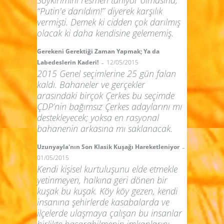
“Putin'e darıldım!” diyerek karşılık
vermişti. Demek ki cidden çok darılmış
olacak ki daha kendisine gelememiş.
Gerekeni Gerektiği Zaman Yapmak; Ya da
-
Labedeslerin Kaderi!
12/05/2015
2015 Genel seçimlerine 25 gün falan
kaldı. Bahaneler ve gerçekler
arasındaki birçok Çerkes bu seçimde
ÇDP’nin bağımsız Çerkes adaylarını mı
destekleyecek; yoksa en rasyonal
bahanenin arkasına mı saklanacak.
-
Uzunyayla'nın Son Klasik Kuşağı Hareketleniyor
01/05/2015
Kendi kişisel kurtuluşunu elde etmekle
yetinmeyen, halkına geri dönen bir
kuşak bu kuşak. Köy köy gezen, kendi
insanına şehirlerde kasabalarda ve
ilçelerde ulaşmaya çalışan bu insanlar
birlikte başarabilmenin imkanlarını