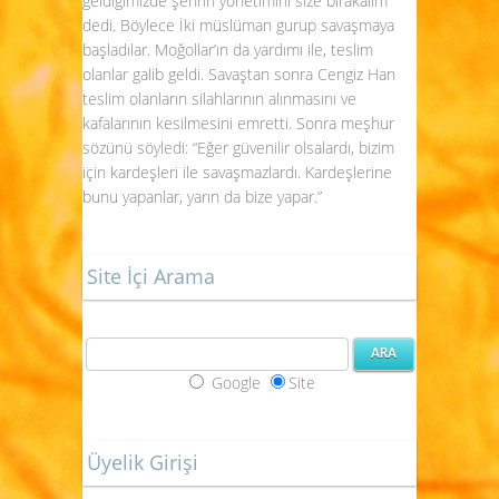
geldiğimizde şehrin yönetimini size bırakalım
dedi. Böylece İki müslüman gurup savaşmaya
başladılar. Moğollar’ın da yardımı ile, teslim
olanlar galib geldi. Savaştan sonra Cengiz Han
teslim olanların silahlarının alınmasını ve
kafalarının kesilmesini emretti. Sonra meşhur
sözünü söyledi: “Eğer güvenilir olsalardı, bizim
için kardeşleri ile savaşmazlardı. Kardeşlerine
bunu yapanlar, yarın da bize yapar.”
Site İçi Arama
Google
Site
Üyelik Girişi