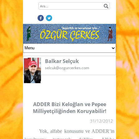
Balkar Selçuk
selcuk@ozgurcerkes.com
ADDER Bizi Keloğlan ve Pepee
Milliyetçiliğinden Koruyabilir!
31/12/2012
Yok, alfabe konusunu ve ADDER’in