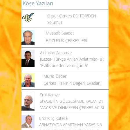
Köşe Yazıları
Özgür Çerkes EDİTÖR'DEN
Yolumuz
Mustafa Saadet
BOZÜYÜK ÇERKESLERİ
Ali İhsan Aksamaz
[Lazca- Türkçe Anılar/ Anlatımlar- 8]:
“Evlilik âdetleri ve düğün-5”
Murat Özden
Çerkes Halkının Değerli Evlatları,
Erol Karayel
SİYASETİN GÖLGESİNDE KALAN 21
MAYIS VE DİNMEYEN ÇERKES ACISI
Erol Kılıç Kutelia
ABHAZYA’DA APARTMAN YASASINA