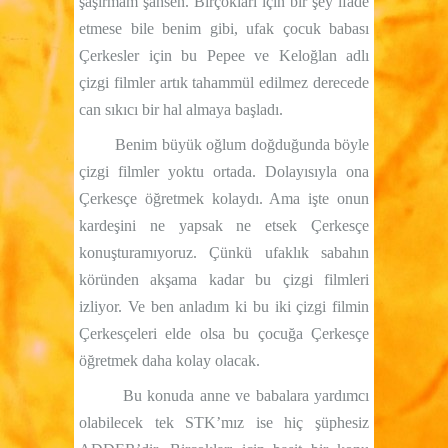
şaşırmam şahsen. Birçokları için bir şey ifade
etmese bile benim gibi, ufak çocuk babası
Çerkesler için bu Pepee ve Keloğlan adlı
çizgi filmler artık tahammül edilmez derecede
can sıkıcı bir hal almaya başladı.
Benim büyük oğlum doğduğunda böyle
çizgi filmler yoktu ortada. Dolayısıyla ona
Çerkesçe öğretmek kolaydı. Ama işte onun
kardeşini ne yapsak ne etsek Çerkesçe
konuşturamıyoruz. Çünkü ufaklık sabahın
köründen akşama kadar bu çizgi filmleri
izliyor. Ve ben anladım ki bu iki çizgi filmin
Çerkesçeleri elde olsa bu çocuğa Çerkesçe
öğretmek daha kolay olacak.
Bu konuda anne ve babalara yardımcı
olabilecek tek STK’mız ise hiç şüphesiz