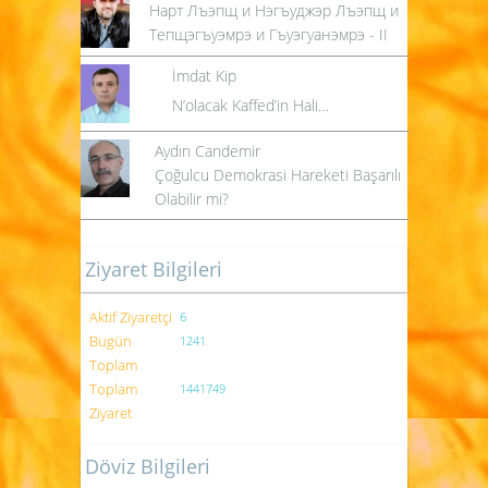
Нарт Лъэпщ и Нэгъуджэр Лъэпщ и
Тепщэгъуэмрэ и Гъуэгуанэмрэ - II
İmdat Kip
N’olacak Kaffed’in Hali…
Aydın Candemir
Çoğulcu Demokrasi Hareketi Başarılı
Olabilir mi?
Ziyaret Bilgileri
Aktif Ziyaretçi
6
Bugün
1241
Toplam
Toplam
1441749
Ziyaret
Döviz Bilgileri