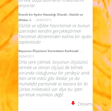
arıyorlar.
Kronik bir Aydın Hastalığı Olarak : Sözlük ve
-
Alfabe -I-
26/04/2015
Sözlük ve alfabe hazırlamak ve bunun
üzerinden kendini gerçekleştirmek
Tanzimat döneminden kalma bir aydın
saplantısıdır
-
Boyunun Ölçüsünü Vermekten Korkmak!
20/04/2015
Orta yere çıkmak, boyunun ölçüsünü
vermek ve alınan ölçüyü de bilmek
zorunda olduğumuz bir yerdeyiz artık.
Yani artık eskisi gibi iktidar ya da
muhalefet partisinde es kazara bir iki
Çerkes milletvekili var diye bu işten
sıyrılmak mümkün değil.
Devamı