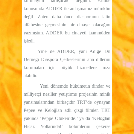
kurultayını tartışacak değilim. Alfabe
konusunda ADDER ile anlaşmamız mümkün
değil. Zaten daha önce diasporanın latin
alfabesine geçmesinin bir cinayet olacağını
yazmıştım. ADDER bu cinayeti taammüden
işledi.
Yine de ADDER, yani Adige Dil
Derneği Diaspora Çerkeslerinin ana dillerini
korumaları için büyük hizmetlere imza
atabilir.
Yeni dönemde hükümetin dindar ve
milliyetçi nesiller yetiştirme projesinin minik
yansımalarından birkaçıdır TRT’de oynayan
Pepee ve Keloğlan adlı çizgi filmler. TRT
yakında ‘Peppe Ötüken’de!’ ya da ‘Keloğlan
Hicaz Yollarında!’ bölümlerini çekerse