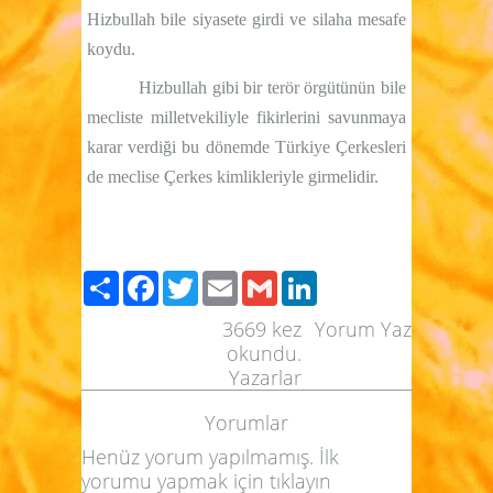
Hizbullah bile siyasete girdi ve silaha mesafe
koydu.
Hizbullah gibi bir terör örgütünün bile
mecliste milletvekiliyle fikirlerini savunmaya
karar verdiği bu dönemde Türkiye Çerkesleri
de meclise Çerkes kimlikleriyle girmelidir.
Paylaş
Facebook
Twitter
Email
Gmail
LinkedIn
3669
kez
Yorum Yaz
okundu.
Yazarlar
Yorumlar
Henüz yorum yapılmamış. İlk
yorumu yapmak için
tıklayın