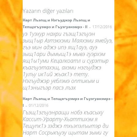
Yazarın diğer yazıları
Нарт Лъэпщ и Нэгъуджэр Лъэпщ и
-
Тепщэгъуэмрэ и Гъуэгуанэмрэ - II
17/12/2016
уэ 1уэхур нахри гъэщ1эгъуэн
зыщ1ыр Азтэкхэми Маяхэми ямейуэ,
гъэ мин аджэ ипэ ящ1ауэ, ауэ
зыщ1ари дымыщ1э мывэ гуэрхэм
ящ1ы1уми Кецалкоатл и сурэтыр
къагъуэтахэщ, ахэми нэгъуджэ
1улъу ик1ий жьак1э тету.
Нэгъуджэр уеблэмэ оптикым и
щ1эныгъэр пасэ лъэх
Нарт Лъэпщ и Тепщэгъуэмрэ и Гъуэгуанэмрэ -
-
I
01/12/2016
Гъэщ1эгъуэнращи нобэ къасыху
Кассит-Урарту-Хьаттихэм я
Тещупк1э зэджэ тхьэпэлъытэр ди
Нарт Сосрыкъуэу щытам зыми гу