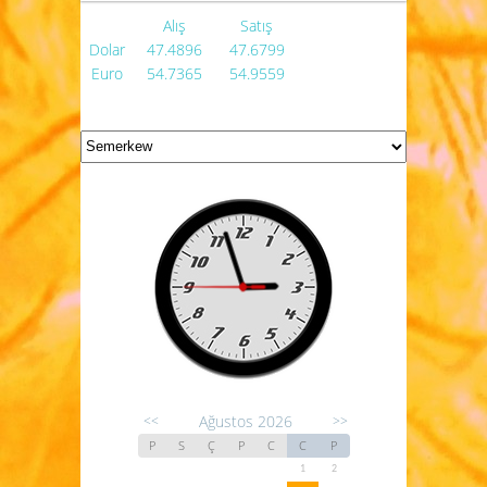
Alış
Satış
Dolar
47.4896
47.6799
Euro
54.7365
54.9559
Ağustos 2026
<<
>>
P
S
Ç
P
C
C
P
1
2