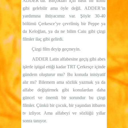
ADDER’dir. Birçokları için basit bir konu
gibi gelebilir ama öyle değil. ADDER’in
yardımına ihtiyacımız var. Şöyle 30-40
bölümü Çerkesce’ye çevrilmiş bir Peppe ya
da Keloğlan, ya da ne bilim Caiu gibi çizgi
filmler ilaç gibi gelirdi.
Çizgi film deyip geçmeyin.
ADDER Latin alfabesine geçiş gibi abes
işlerle iştigal ettiği kadar TRT Çerkesçe içinde
gündem oluşturur mu? Bu konuda inisiyatif
alır mı? Bilemem ama sözlük yazmak ya da
alfabe değiştirmek gibi konulardan daha
güncel ve önemli bir sorundur bu çizgi
filmler. Çünkü bir çocuk, bir yaşından itibaren
tv izliyor. Ama alfabeyi ve sözlüğü yıllar
sonra tanıyor.