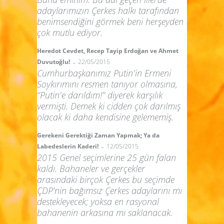
adaylarımızın Çerkes halkı tarafından
benimsendiğini görmek beni herşeyden
çok mutlu ediyor.
Heredot Cevdet, Recep Tayip Erdoğan ve Ahmet
-
Duvutoğlu!
22/05/2015
Cumhurbaşkanımız Putin'in Ermeni
Soykırımını resmen tanıyor olmasına,
“Putin'e darıldım!” diyerek karşılık
vermişti. Demek ki cidden çok darılmış
olacak ki daha kendisine gelememiş.
Gerekeni Gerektiği Zaman Yapmak; Ya da
-
Labedeslerin Kaderi!
12/05/2015
2015 Genel seçimlerine 25 gün falan
kaldı. Bahaneler ve gerçekler
arasındaki birçok Çerkes bu seçimde
ÇDP’nin bağımsız Çerkes adaylarını mı
destekleyecek; yoksa en rasyonal
bahanenin arkasına mı saklanacak.