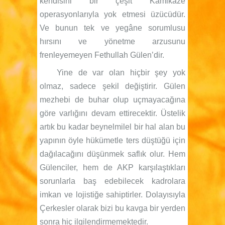
kendisini bir çeşit Kamikaze
operasyonlarıyla yok etmesi üzücüdür.
Ve bunun tek ve yegâne sorumlusu
hırsını ve yönetme arzusunu
frenleyemeyen Fethullah Gülen’dir.
Yine de var olan hiçbir şey yok
olmaz, sadece şekil değiştirir. Gülen
mezhebi de buhar olup uçmayacağına
göre varlığını devam ettirecektir. Üstelik
artık bu kadar beynelmilel bir hal alan bu
yapının öyle hükümetle ters düştüğü için
dağılacağını düşünmek saflık olur. Hem
Gülenciler, hem de AKP karşılaştıkları
sorunlarla baş edebilecek kadrolara
imkan ve lojistiğe sahiptirler. Dolayısıyla
Çerkesler olarak bizi bu kavga bir yerden
sonra hiç ilgilendirmemektedir.