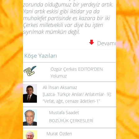
zorunda olduğumuz bir yerdeyiz artık.
Yani artık eskisi gibi iktidar ya da
muhalefet partisinde es kazara bir iki
Çerkes milletvekili var diye bu işten
sıyrılmak mümkün değil.
Devamı
Köşe Yazıları
Özgür Çerkes EDİTÖR'DEN
Yolumuz
Ali İhsan Aksamaz
[Lazca- Türkçe Anılar/ Anlatımlar- 9]:
“Vefat, ağıt, cenaze âdetleri-1”
Mustafa Saadet
BOZÜYÜK ÇERKESLERİ
Murat Özden