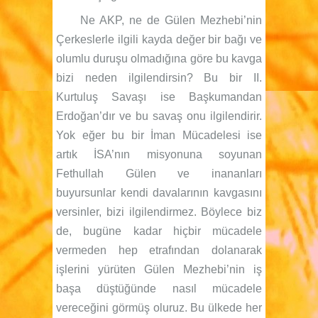
Ne AKP, ne de Gülen Mezhebi’nin
Çerkeslerle ilgili kayda değer bir bağı ve
olumlu duruşu olmadığına göre bu kavga
bizi neden ilgilendirsin? Bu bir II.
Kurtuluş Savaşı ise Başkumandan
Erdoğan’dır ve bu savaş onu ilgilendirir.
Yok eğer bu bir İman Mücadelesi ise
artık İSA’nın misyonuna soyunan
Fethullah Gülen ve inananları
buyursunlar kendi davalarının kavgasını
versinler, bizi ilgilendirmez. Böylece biz
de, bugüne kadar hiçbir mücadele
vermeden hep etrafından dolanarak
işlerini yürüten Gülen Mezhebi’nin iş
başa düştüğünde nasıl mücadele
vereceğini görmüş oluruz. Bu ülkede her