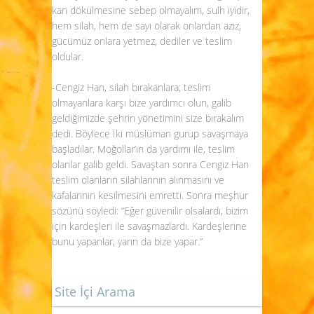
kan dökülmesine sebep olmayalım, sulh iyidir,
hem silah, hem de sayı olarak onlardan azız,
gücümüz onlara yetmez, dediler ve teslim
oldular.
-Cengiz Han, silah bırakanlara; teslim
olmayanlara karşı bize yardımcı olun, galib
geldiğimizde şehrin yönetimini size bırakalım
dedi. Böylece İki müslüman gurup savaşmaya
başladılar. Moğollar’ın da yardımı ile, teslim
olanlar galib geldi. Savaştan sonra Cengiz Han
teslim olanların silahlarının alınmasını ve
kafalarının kesilmesini emretti. Sonra meşhur
sözünü söyledi: “Eğer güvenilir olsalardı, bizim
için kardeşleri ile savaşmazlardı. Kardeşlerine
bunu yapanlar, yarın da bize yapar.”
Site İçi Arama