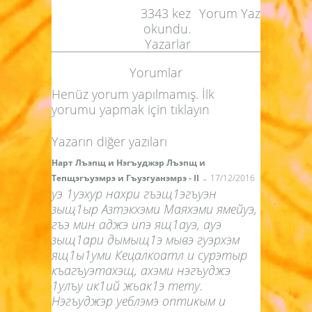
3343
kez
Yorum Yaz
okundu.
Yazarlar
Yorumlar
Henüz yorum yapılmamış. İlk
yorumu yapmak için
tıklayın
Yazarın diğer yazıları
Нарт Лъэпщ и Нэгъуджэр Лъэпщ и
-
Тепщэгъуэмрэ и Гъуэгуанэмрэ - II
17/12/2016
уэ 1уэхур нахри гъэщ1эгъуэн
зыщ1ыр Азтэкхэми Маяхэми ямейуэ,
гъэ мин аджэ ипэ ящ1ауэ, ауэ
зыщ1ари дымыщ1э мывэ гуэрхэм
ящ1ы1уми Кецалкоатл и сурэтыр
къагъуэтахэщ, ахэми нэгъуджэ
1улъу ик1ий жьак1э тету.
Нэгъуджэр уеблэмэ оптикым и