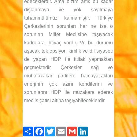
edeceklerdir. Ama bizim artık bu kadar
dışlanmaya ve yok sayılmaya
tahammülümüz kalmamıştır. Türkiye
Çerkeslerinin sorunları her ne ise o
sorunları Millet Meclisine taşıyacak
kadrolara ihtiyaç vardır. Ve bu durumu
aşacak tek opsiyon kimlik ve dil siyaseti
de yapan HDP ile ittifak yapmaktan
geçmektedir. Çerkesler sağ ve
muhafazakar partilere harcayacakları
enerjinin çok azını kendilerini ve
sorunlarını HDP ile müzakere ederek
meclis çatısı altına taşıyabileceklerdir.
Paylaş
Facebook
Twitter
Email
Gmail
LinkedIn