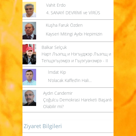
Vahit Erdo
4. SANAYİ DEVRİMİ ve VİRÜS
Kuşha Faruk Özden
Kayseri Mitingi Ayıbı Hepimizin
Balkar Selçuk
Нарт Лъэпщ и Нэгъуджэр Лъэпщ и
Тепщэгъуэмрэ и Гъуэгуанэмрэ - II
İmdat Kip
N’olacak Kaffed’in Hali…
Aydın Candemir
Çoğulcu Demokrasi Hareketi Başarılı
Olabilir mi?
Ziyaret Bilgileri