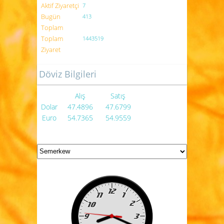
Aktif Ziyaretçi
7
Bugün
413
Toplam
Toplam
1443519
Ziyaret
Döviz Bilgileri
Alış
Satış
Dolar
47.4896
47.6799
Euro
54.7365
54.9559