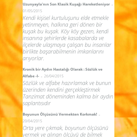
-
Uzunyayla'nın Son Klasik Kuşağı Hareketleniyor
01/05/2015
Kendi kişisel kurtuluşunu elde etmekle
yetinmeyen, halkına geri dönen bir
kuşak bu kuşak. Köy köy gezen, kendi
insanına şehirlerde kasabalarda ve
ilçelerde ulaşmaya çalışan bu insanlar
birlikte başarabilmenin imkanlarını
arıyorlar.
Kronik bir Aydın Hastalığı Olarak : Sözlük ve
-
Alfabe -I-
26/04/2015
Sözlük ve alfabe hazırlamak ve bunun
üzerinden kendini gerçekleştirmek
Tanzimat döneminden kalma bir aydın
saplantısıdır
-
Boyunun Ölçüsünü Vermekten Korkmak!
20/04/2015
Orta yere çıkmak, boyunun ölçüsünü
vermek ve alınan ölçüyü de bilmek