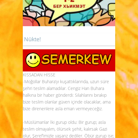
Nükte!
KISSADAN HİSSE
-Moğollar Buhara’yı kuşattıklarında, uzun süre
şehri teslim alamadılar. Cengiz Han Buhara
halkına bir haber gönderdi: Silahlarını bırakıp
bize teslim olanlar güven içinde olacaklar, ama
bize direnenlere asla eman vermeyeceğiz.
-Müslümanlar İki gurup oldu: Bir gurup; asla
teslim olmayalım, ölürsek şehit, kalırsak Gazi
olur, Şeref’imizle yaşarız dediler. Öbür gurup ise;