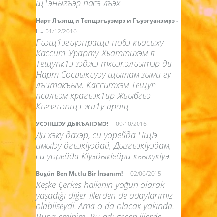
щ1эныгъэр пасэ лъэх
Нарт Лъэпщ и Тепщэгъуэмрэ и Гъуэгуанэмрэ -
-
I
01/12/2016
Гъэщ1эгъуэнращи нобэ къасыху
Кассит-Урарту-Хьаттихэм я
Тещупк1э зэджэ тхьэпэлъытэр ди
Нарт Сосрыкъуэу щытам зыми гу
лъитакъым. Касситхэм Тещуп
псалъэм крагъэк1ир Жьыбгъэ
Кьезгъэпщэ жи1у аращ.
-
УСЭНШЭУ ДЫКЪАНЭМЭ!
09/10/2016
Ди хэку дахэр, си уорейда ПщIэ
имыIэу дгъэкIуэдай, ДызгъэкIуэдам,
си уорейда КIуэдыкIейри къыхукIуэ.
-
Bugün Ben Mutlu Bir İnsanım!
02/06/2015
Keşke Çerkes halkının yoğun olarak
yaşadığı diğer illerden de adaylarımız
olabilseydi. Ama o da olacak yakında.
Buna eminim. Bu adı geçen illerde