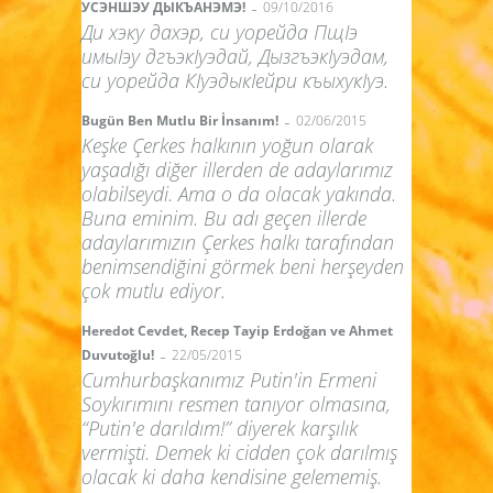
-
УСЭНШЭУ ДЫКЪАНЭМЭ!
09/10/2016
Ди хэку дахэр, си уорейда ПщIэ
имыIэу дгъэкIуэдай, ДызгъэкIуэдам,
си уорейда КIуэдыкIейри къыхукIуэ.
-
Bugün Ben Mutlu Bir İnsanım!
02/06/2015
Keşke Çerkes halkının yoğun olarak
yaşadığı diğer illerden de adaylarımız
olabilseydi. Ama o da olacak yakında.
Buna eminim. Bu adı geçen illerde
adaylarımızın Çerkes halkı tarafından
benimsendiğini görmek beni herşeyden
çok mutlu ediyor.
Heredot Cevdet, Recep Tayip Erdoğan ve Ahmet
-
Duvutoğlu!
22/05/2015
Cumhurbaşkanımız Putin'in Ermeni
Soykırımını resmen tanıyor olmasına,
“Putin'e darıldım!” diyerek karşılık
vermişti. Demek ki cidden çok darılmış
olacak ki daha kendisine gelememiş.