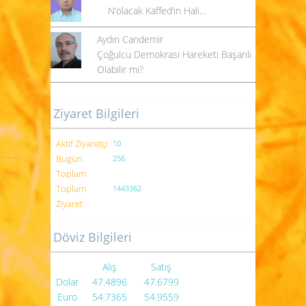
N’olacak Kaffed’in Hali…
Aydın Candemir
Çoğulcu Demokrasi Hareketi Başarılı
Olabilir mi?
Ziyaret Bilgileri
Aktif Ziyaretçi
10
Bugün
256
Toplam
Toplam
1443362
Ziyaret
Döviz Bilgileri
Alış
Satış
Dolar
47.4896
47.6799
Euro
54.7365
54.9559