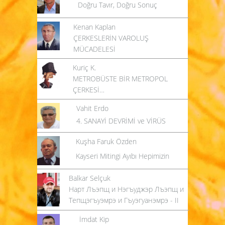
Doğru Tavır, Doğru Sonuç
Kenan Kaplan
ÇERKESLERİN VAROLUŞ
MÜCADELESİ
Kuriç K.
METROBÜSTE BİR METROPOL
ÇERKESİ…
Vahit Erdo
4. SANAYİ DEVRİMİ ve VİRÜS
Kuşha Faruk Özden
Kayseri Mitingi Ayıbı Hepimizin
Balkar Selçuk
Нарт Лъэпщ и Нэгъуджэр Лъэпщ и
Тепщэгъуэмрэ и Гъуэгуанэмрэ - II
İmdat Kip