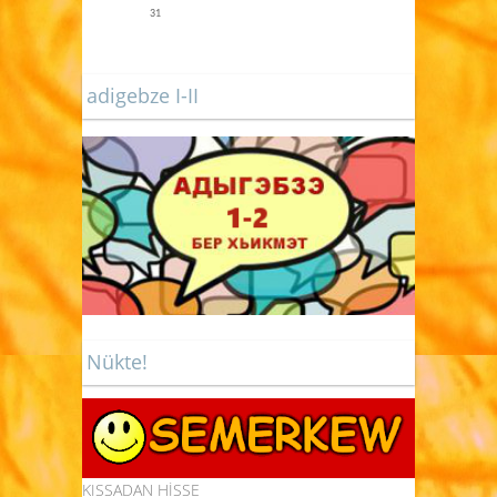
31
adigebze I-II
Nükte!
KISSADAN HİSSE