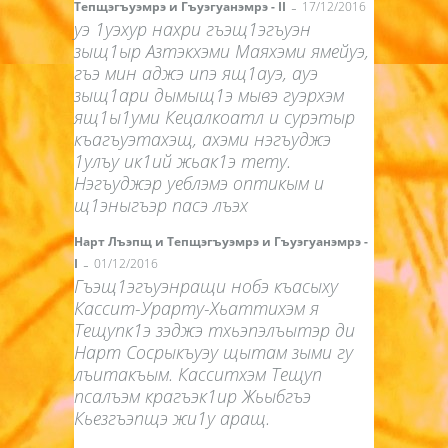
-
Тепщэгъуэмрэ и Гъуэгуанэмрэ - II
17/12/2016
уэ 1уэхур нахри гъэщ1эгъуэн
зыщ1ыр Азтэкхэми Маяхэми ямейуэ,
гъэ мин аджэ ипэ ящ1ауэ, ауэ
зыщ1ари дымыщ1э мывэ гуэрхэм
ящ1ы1уми Кецалкоатл и сурэтыр
къагъуэтахэщ, ахэми нэгъуджэ
1улъу ик1ий жьак1э тету.
Нэгъуджэр уеблэмэ оптикым и
щ1эныгъэр пасэ лъэх
Нарт Лъэпщ и Тепщэгъуэмрэ и Гъуэгуанэмрэ -
-
I
01/12/2016
Гъэщ1эгъуэнращи нобэ къасыху
Кассит-Урарту-Хьаттихэм я
Тещупк1э зэджэ тхьэпэлъытэр ди
Нарт Сосрыкъуэу щытам зыми гу
лъитакъым. Касситхэм Тещуп
псалъэм крагъэк1ир Жьыбгъэ
Кьезгъэпщэ жи1у аращ.