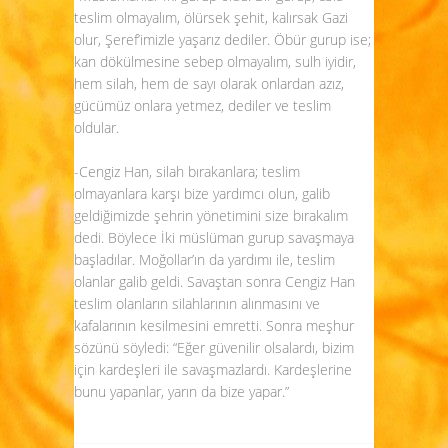
teslim olmayalım, ölürsek şehit, kalırsak Gazi
olur, Şeref’imizle yaşarız dediler. Öbür gurup ise;
kan dökülmesine sebep olmayalım, sulh iyidir,
hem silah, hem de sayı olarak onlardan azız,
gücümüz onlara yetmez, dediler ve teslim
oldular.
-Cengiz Han, silah bırakanlara; teslim
olmayanlara karşı bize yardımcı olun, galib
geldiğimizde şehrin yönetimini size bırakalım
dedi. Böylece İki müslüman gurup savaşmaya
başladılar. Moğollar’ın da yardımı ile, teslim
olanlar galib geldi. Savaştan sonra Cengiz Han
teslim olanların silahlarının alınmasını ve
kafalarının kesilmesini emretti. Sonra meşhur
sözünü söyledi: “Eğer güvenilir olsalardı, bizim
için kardeşleri ile savaşmazlardı. Kardeşlerine
bunu yapanlar, yarın da bize yapar.”