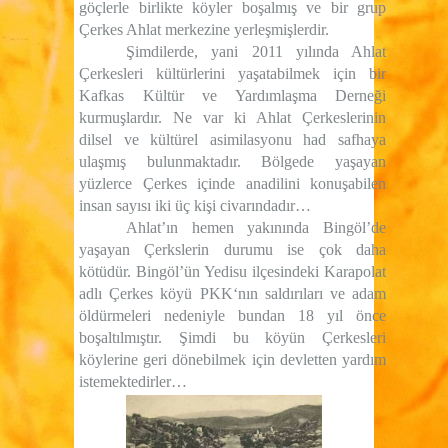
göçlerle birlikte köyler boşalmış ve bir grup
Çerkes Ahlat merkezine yerleşmişlerdir.
Şimdilerde, yani 2011 yılında Ahlat
Çerkesleri kültürlerini yaşatabilmek için bir
Kafkas Kültür ve Yardımlaşma Derneği
kurmuşlardır. Ne var ki Ahlat Çerkeslerinin
dilsel ve kültürel asimilasyonu had safhaya
ulaşmış bulunmaktadır. Bölgede yaşayan
yüzlerce Çerkes içinde anadilini konuşabilen
insan sayısı iki üç kişi civarındadır…
Ahlat’ın hemen yakınında Bingöl’de
yaşayan Çerkslerin durumu ise çok daha
kötüdür. Bingöl’ün Yedisu ilçesindeki Karapolat
adlı Çerkes köyü PKK‘nın saldırıları ve adam
öldürmeleri nedeniyle bundan 18 yıl önce
boşaltılmıştır. Şimdi bu köyün Çerkesleri
köylerine geri dönebilmek için devletten yardım
istemektedirler…