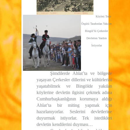
Köyleri Terör
Örgütü Tarafından Yakılan
Bingöl’lü Çerkesler
Devletten Yardım
İstiyorlar
Şimdilerde Ahlat’ta ve bölgede
yaşayan Çerkesler dillerini ve kültürlerini
yaşatabilmek ve Bingölde yakılan
köylerine devletin ilgisini çekmek adına
Cumhurbaşkanlığının korumaya aldığı
Ahlat’ta bir miting yapmak için
hazırlanıyorlar. Seslerini devletlerine
duyurmak istiyorlar. Tek istedikleri
devletin kendilerini duyması…