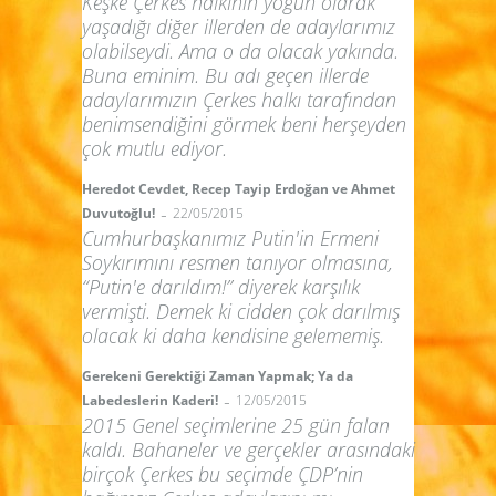
Keşke Çerkes halkının yoğun olarak
yaşadığı diğer illerden de adaylarımız
olabilseydi. Ama o da olacak yakında.
Buna eminim. Bu adı geçen illerde
adaylarımızın Çerkes halkı tarafından
benimsendiğini görmek beni herşeyden
çok mutlu ediyor.
Heredot Cevdet, Recep Tayip Erdoğan ve Ahmet
-
Duvutoğlu!
22/05/2015
Cumhurbaşkanımız Putin'in Ermeni
Soykırımını resmen tanıyor olmasına,
“Putin'e darıldım!” diyerek karşılık
vermişti. Demek ki cidden çok darılmış
olacak ki daha kendisine gelememiş.
Gerekeni Gerektiği Zaman Yapmak; Ya da
-
Labedeslerin Kaderi!
12/05/2015
2015 Genel seçimlerine 25 gün falan
kaldı. Bahaneler ve gerçekler arasındaki
birçok Çerkes bu seçimde ÇDP’nin