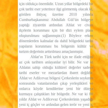
için oldukça önemlidir. Uzun yıllar bölgedeki bir
çok tarihi eser yeterince ilgi görmemiş olacak ki,
görülen ihtiyaç üzerine 2010 yılında
Cumhurbaşkanımız Abdullah Gül’ün bölgeye
yaptığı ziyaretin ardından Ahlat ve civarı
ilçelerin korunması için bir dizi eylem planı
oluşturulması sağlanmıştır.(1) Böylece erken
dönemlerden kalmalar da dahil bölgedeki tarihi
yapıların korunması bu bölgenin kültür ve
turizm değerinin arttırılması amaçlanmıştır.
Ahlat’ın Türk tarihi için ne ifade ettiğini
az çok tarihten anlayanlar iyi bilir. Ne var ki
Ahlatın sahip olduğu kültürel değerler sadece
tarihi eserler ve mezarlardan ibaret değildir.
Ahlat ve Adilcevaz bölgesi Çerkeslerin soykırım
sonrasında vatanlarından çıkıp yerleştikleri ve
onlarca köyde kendilerine yeni bir dünya
kurmaya çalıştıkları bir bölgedir. Ne var ki 80
yıldır Ahlat ve Adilcevaz Çerkeslerinin yaşadığı
yeni iç göçler ve ardından gelen terör ve yeni iç