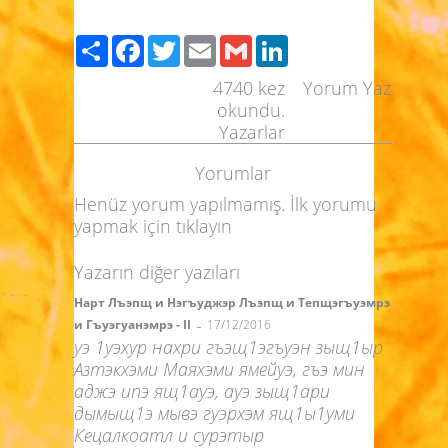
Paylaş
Facebook
Twitter
Email
Gmail
LinkedIn
4740
kez
Yorum Yaz
okundu.
Yazarlar
Yorumlar
Henüz yorum yapılmamış. İlk yorumu
yapmak için
tıklayın
Yazarın diğer yazıları
Нарт Лъэпщ и Нэгъуджэр Лъэпщ и Тепщэгъуэмрэ
-
и Гъуэгуанэмрэ - II
17/12/2016
уэ 1уэхур нахри гъэщ1эгъуэн зыщ1ыр
Азтэкхэми Маяхэми ямейуэ, гъэ мин
аджэ ипэ ящ1ауэ, ауэ зыщ1ари
дымыщ1э мывэ гуэрхэм ящ1ы1уми
Кецалкоатл и сурэтыр