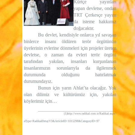
Kürtçe yayınları
yapan devletse, ondan
TRT Çerkesçe yayını
da isteme hakkımız
doğacaktır.
Bu devlet, kendisiyle onlarca yıl savaşan
binlerce insanı öldüren terör örgütünün
üyelerinin evlerine dönmeleri için projeler üreten
devletse, o zaman da evleri terör örgütü
tarafından yakılan, insanları kurşunlanan
insanlarımızın sorunlarıyla da ilgilenmek
durumunda olduğunu hatırlatmak
durumundayız.
Bunun için yarın Ahlat’ta olacağız. Yok
olan dilimiz ve kültürümüz için, yakılan
köylerimiz için…
_____________________________________
(1)
http://www.radikal.com.tr/Radikal.aspx?
aType=RadikalDetayV3&ArticleID=1015298&CategoryID=97