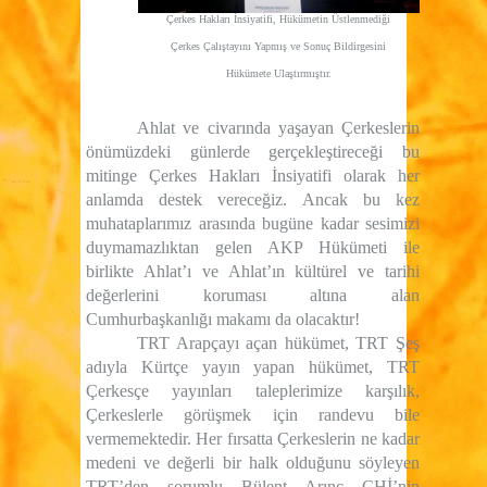
Çerkes Hakları İnsiyatifi, Hükümetin Üstlenmediği
Çerkes Çalıştayını Yapmış ve Sonuç Bildirgesini
Hükümete Ulaştırmıştır.
Ahlat ve civarında yaşayan Çerkeslerin
önümüzdeki günlerde gerçekleştireceği bu
mitinge Çerkes Hakları İnsiyatifi olarak her
anlamda destek vereceğiz. Ancak bu kez
muhataplarımız arasında bugüne kadar sesimizi
duymamazlıktan gelen AKP Hükümeti ile
birlikte Ahlat’ı ve Ahlat’ın kültürel ve tarihi
değerlerini koruması altına alan
Cumhurbaşkanlığı makamı da olacaktır!
TRT Arapçayı açan hükümet, TRT Şeş
adıyla Kürtçe yayın yapan hükümet, TRT
Çerkesçe yayınları taleplerimize karşılık,
Çerkeslerle görüşmek için randevu bile
vermemektedir. Her fırsatta Çerkeslerin ne kadar
medeni ve değerli bir halk olduğunu söyleyen
TRT’den sorumlu Bülent Arınç ÇHİ’nin