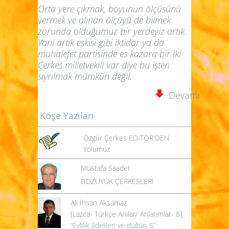
Orta yere çıkmak, boyunun ölçüsünü
vermek ve alınan ölçüyü de bilmek
zorunda olduğumuz bir yerdeyiz artık.
Yani artık eskisi gibi iktidar ya da
muhalefet partisinde es kazara bir iki
Çerkes milletvekili var diye bu işten
sıyrılmak mümkün değil.
Devamı
Köşe Yazıları
Özgür Çerkes EDİTÖR'DEN
Yolumuz
Mustafa Saadet
BOZÜYÜK ÇERKESLERİ
Ali İhsan Aksamaz
[Lazca- Türkçe Anılar/ Anlatımlar- 8]:
“Evlilik âdetleri ve düğün-5”