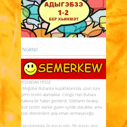
Nükte!
KISSADAN HİSSE
-Moğollar Buhara’yı kuşattıklarında, uzun süre
şehri teslim alamadılar. Cengiz Han Buhara
halkına bir haber gönderdi: Silahlarını bırakıp
bize teslim olanlar güven içinde olacaklar, ama
bize direnenlere asla eman vermeyeceğiz.
-Müslümanlar İki gurup oldu: Bir gurup; asla