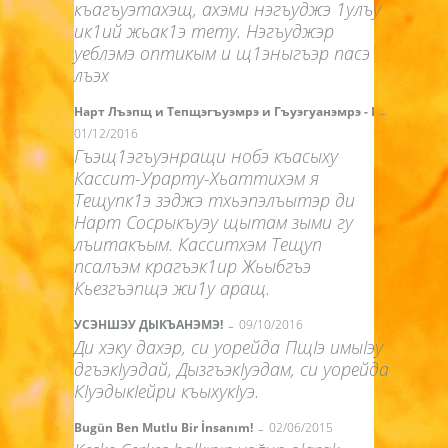
къагъуэтахэщ, ахэми нэгъуджэ 1улъу
ик1ий жьак1э тету. Нэгъуджэр
уеблэмэ оптикым и щ1эныгъэр пасэ
лъэх
-
Нарт Лъэпщ и Тепщэгъуэмрэ и Гъуэгуанэмрэ - I
01/12/2016
Гъэщ1эгъуэнращи нобэ къасыху
Кассит-Урарту-Хьаттихэм я
Тещупк1э зэджэ тхьэпэлъытэр ди
Нарт Сосрыкъуэу щытам зыми гу
лъитакъым. Касситхэм Тещуп
псалъэм крагъэк1ир Жьыбгъэ
Кьезгъэпщэ жи1у аращ.
-
УСЭНШЭУ ДЫКЪАНЭМЭ!
09/10/2016
Ди хэку дахэр, си уорейда ПщIэ имыIэу
дгъэкIуэдай, ДызгъэкIуэдам, си уорейда
КIуэдыкIейри къыхукIуэ.
-
Bugün Ben Mutlu Bir İnsanım!
02/06/2015