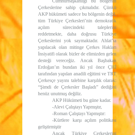
Cumhurbaşkanlığı bu bölgenin
Çerkeslerine sahip çıkmalıdır. Çünkü
AKP hükümeti sadece bu bölgenin değil,
tüm Türkiye Çerkesleri’nin demokratik
açılım sürecindeki taleplerini
reddetmekte, daha doğrusu Türkiye
Çerkeslerini yok saymaktadır. Ahlat’ta
yapılacak olan mitinge Çerkes Hakları
İnsiyatifi olarak bizler de elimizden gelen
desteği vereceğiz. Ancak Başbakan
Erdoğan’ın bundan iki yıl önce ÇHİ
tarafından yapılan anadili eğitimi ve TRT
Çerkesçe yayını talebine karşılık olarak:
“Şimdi de Çerkesler Başladı” dediğini
henüz unutmuş değiliz.
AKP Hükümeti bu güne kadar.
-Alevi Çalıştayı Yapmıştır,
-Roman Çalıştayı Yapmıştır:
-Kürtlere karşı açılım politikası
geliştirmiştir
Ancak Türkiye Çerkeslerini