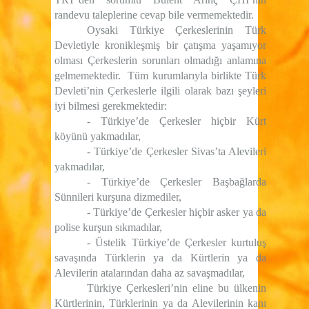
randevu taleplerine cevap bile vermemektedir.
Oysaki Türkiye Çerkeslerinin Türk
Devletiyle kronikleşmiş bir çatışma yaşamıyor
olması Çerkeslerin sorunları olmadığı anlamına
gelmemektedir.
Tüm kurumlarıyla birlikte Türk
Devleti’nin Çerkeslerle ilgili olarak bazı şeyleri
iyi bilmesi gerekmektedir:
- Türkiye’de Çerkesler hiçbir Kürt
köyünü yakmadılar,
- Türkiye’de Çerkesler Sivas’ta Alevileri
yakmadılar,
- Türkiye’de Çerkesler Başbağlarda
Sünnileri kurşuna dizmediler,
- Türkiye’de Çerkesler hiçbir asker ya da
polise kurşun sıkmadılar,
- Üstelik Türkiye’de Çerkesler kurtuluş
savaşında Türklerin ya da Kürtlerin ya da
Alevilerin atalarından daha az savaşmadılar,
Türkiye Çerkesleri’nin eline bu ülkenin
Kürtlerinin, Türklerinin ya da Alevilerinin kanı