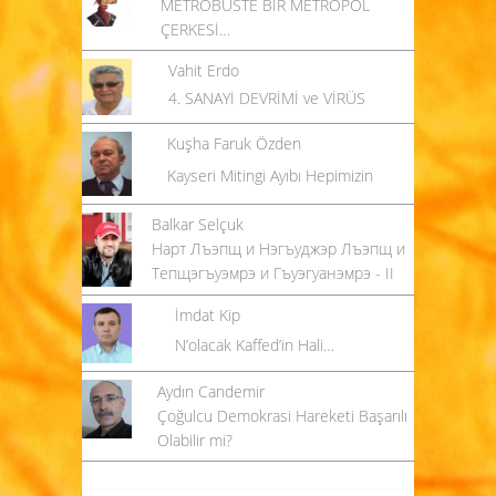
METROBÜSTE BİR METROPOL
ÇERKESİ…
Vahit Erdo
4. SANAYİ DEVRİMİ ve VİRÜS
Kuşha Faruk Özden
Kayseri Mitingi Ayıbı Hepimizin
Balkar Selçuk
Нарт Лъэпщ и Нэгъуджэр Лъэпщ и
Тепщэгъуэмрэ и Гъуэгуанэмрэ - II
İmdat Kip
N’olacak Kaffed’in Hali…
Aydın Candemir
Çoğulcu Demokrasi Hareketi Başarılı
Olabilir mi?