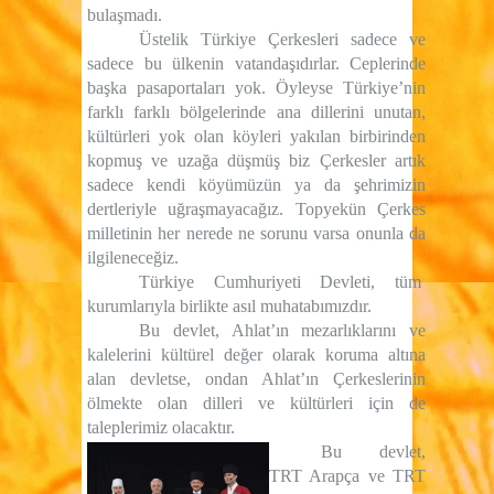
bulaşmadı.
Üstelik Türkiye Çerkesleri sadece ve
sadece bu ülkenin vatandaşıdırlar. Ceplerinde
başka pasaportaları yok. Öyleyse Türkiye’nin
farklı farklı bölgelerinde ana dillerini unutan,
kültürleri yok olan köyleri yakılan birbirinden
kopmuş ve uzağa düşmüş biz Çerkesler artık
sadece kendi köyümüzün ya da şehrimizin
dertleriyle uğraşmayacağız. Topyekün Çerkes
milletinin her nerede ne sorunu varsa onunla da
ilgileneceğiz.
Türkiye Cumhuriyeti Devleti, tüm
kurumlarıyla birlikte asıl muhatabımızdır.
Bu devlet, Ahlat’ın mezarlıklarını ve
kalelerini kültürel değer olarak koruma altına
alan devletse, ondan Ahlat’ın Çerkeslerinin
ölmekte olan dilleri ve kültürleri için de
taleplerimiz olacaktır.
Bu devlet,
TRT Arapça ve TRT