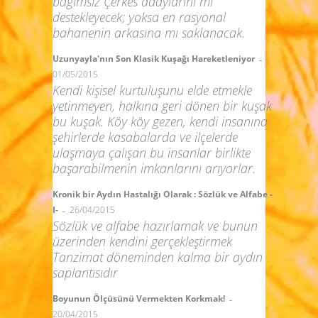
bağımsız Çerkes adaylarını mı
destekleyecek; yoksa en rasyonal
bahanenin arkasına mı saklanacak.
-
Uzunyayla'nın Son Klasik Kuşağı Hareketleniyor
01/05/2015
Kendi kişisel kurtuluşunu elde etmekle
yetinmeyen, halkına geri dönen bir kuşak
bu kuşak. Köy köy gezen, kendi insanına
şehirlerde kasabalarda ve ilçelerde
ulaşmaya çalışan bu insanlar birlikte
başarabilmenin imkanlarını arıyorlar.
Kronik bir Aydın Hastalığı Olarak : Sözlük ve Alfabe -
-
I-
26/04/2015
Sözlük ve alfabe hazırlamak ve bunun
üzerinden kendini gerçekleştirmek
Tanzimat döneminden kalma bir aydın
saplantısıdır
-
Boyunun Ölçüsünü Vermekten Korkmak!
20/04/2015