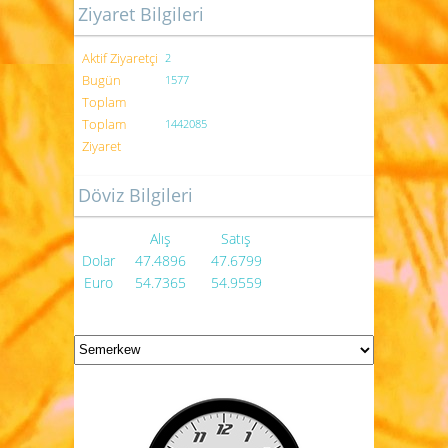
Ziyaret Bilgileri
Aktif Ziyaretçi
2
Bugün
1577
Toplam
Toplam
1442085
Ziyaret
Döviz Bilgileri
Alış
Satış
Dolar
47.4896
47.6799
Euro
54.7365
54.9559