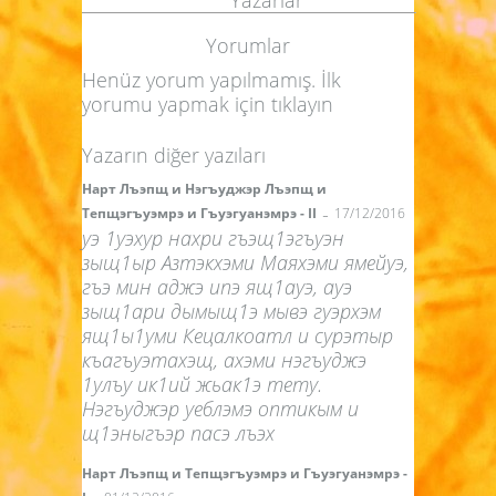
Yorumlar
Henüz yorum yapılmamış. İlk
yorumu yapmak için
tıklayın
Yazarın diğer yazıları
Нарт Лъэпщ и Нэгъуджэр Лъэпщ и
-
Тепщэгъуэмрэ и Гъуэгуанэмрэ - II
17/12/2016
уэ 1уэхур нахри гъэщ1эгъуэн
зыщ1ыр Азтэкхэми Маяхэми ямейуэ,
гъэ мин аджэ ипэ ящ1ауэ, ауэ
зыщ1ари дымыщ1э мывэ гуэрхэм
ящ1ы1уми Кецалкоатл и сурэтыр
къагъуэтахэщ, ахэми нэгъуджэ
1улъу ик1ий жьак1э тету.
Нэгъуджэр уеблэмэ оптикым и
щ1эныгъэр пасэ лъэх
Нарт Лъэпщ и Тепщэгъуэмрэ и Гъуэгуанэмрэ -