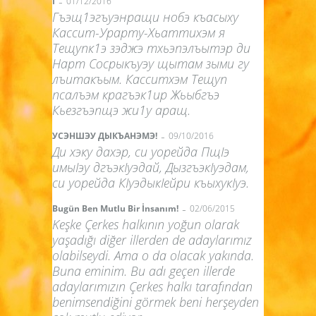
-
I
01/12/2016
Гъэщ1эгъуэнращи нобэ къасыху
Кассит-Урарту-Хьаттихэм я
Тещупк1э зэджэ тхьэпэлъытэр ди
Нарт Сосрыкъуэу щытам зыми гу
лъитакъым. Касситхэм Тещуп
псалъэм крагъэк1ир Жьыбгъэ
Кьезгъэпщэ жи1у аращ.
-
УСЭНШЭУ ДЫКЪАНЭМЭ!
09/10/2016
Ди хэку дахэр, си уорейда ПщIэ
имыIэу дгъэкIуэдай, ДызгъэкIуэдам,
си уорейда КIуэдыкIейри къыхукIуэ.
-
Bugün Ben Mutlu Bir İnsanım!
02/06/2015
Keşke Çerkes halkının yoğun olarak
yaşadığı diğer illerden de adaylarımız
olabilseydi. Ama o da olacak yakında.
Buna eminim. Bu adı geçen illerde
adaylarımızın Çerkes halkı tarafından
benimsendiğini görmek beni herşeyden