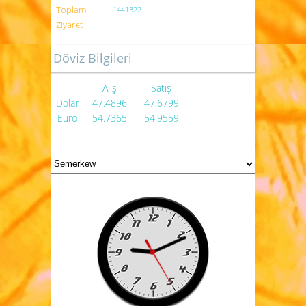
Toplam
1441322
Ziyaret
Döviz Bilgileri
Alış
Satış
Dolar
47.4896
47.6799
Euro
54.7365
54.9559