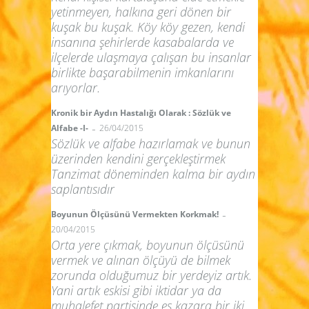
yetinmeyen, halkına geri dönen bir
kuşak bu kuşak. Köy köy gezen, kendi
insanına şehirlerde kasabalarda ve
ilçelerde ulaşmaya çalışan bu insanlar
birlikte başarabilmenin imkanlarını
arıyorlar.
Kronik bir Aydın Hastalığı Olarak : Sözlük ve
-
Alfabe -I-
26/04/2015
Sözlük ve alfabe hazırlamak ve bunun
üzerinden kendini gerçekleştirmek
Tanzimat döneminden kalma bir aydın
saplantısıdır
-
Boyunun Ölçüsünü Vermekten Korkmak!
20/04/2015
Orta yere çıkmak, boyunun ölçüsünü
vermek ve alınan ölçüyü de bilmek
zorunda olduğumuz bir yerdeyiz artık.
Yani artık eskisi gibi iktidar ya da
muhalefet partisinde es kazara bir iki