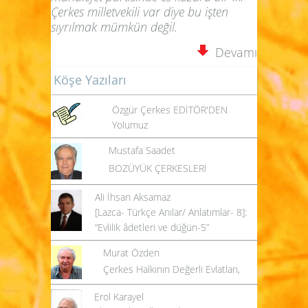
Çerkes milletvekili var diye bu işten
sıyrılmak mümkün değil.
Devamı
Köşe Yazıları
Özgür Çerkes EDİTÖR'DEN
Yolumuz
Mustafa Saadet
BOZÜYÜK ÇERKESLERİ
Ali İhsan Aksamaz
[Lazca- Türkçe Anılar/ Anlatımlar- 8]:
“Evlilik âdetleri ve düğün-5”
Murat Özden
Çerkes Halkının Değerli Evlatları,
Erol Karayel