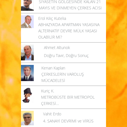
SİYASETİN GÖLGESİNDE KALAN 21
MAYIS VE DİNMEYEN ÇERKES ACISI
Erol Kılıç Kutelia
ABHAZYA’DA APARTMAN YASASINA
ALTERNATİF DEVRE MÜLK YASASI
OLABİLİR Mİ?
Ahmet Altunok
Doğru Tavır, Doğru Sonuç
Kenan Kaplan
ÇERKESLERİN VAROLUŞ
MÜCADELESİ
Kuriç K.
METROBÜSTE BİR METROPOL
ÇERKESİ…
Vahit Erdo
4. SANAYİ DEVRİMİ ve VİRÜS