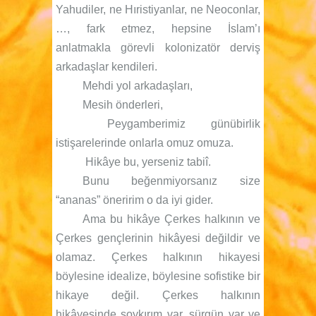
Yahudiler, ne Hıristiyanlar, ne Neoconlar,
…, fark etmez, hepsine İslam’ı
anlatmakla görevli kolonizatör derviş
arkadaşlar kendileri.
Mehdi yol arkadaşları,
Mesih önderleri,
Peygamberimiz günübirlik
istişarelerinde onlarla omuz omuza.
Hikâye bu, yerseniz tabiî.
Bunu beğenmiyorsanız size
“ananas” öneririm o da iyi gider.
Ama bu hikâye Çerkes halkının ve
Çerkes gençlerinin hikâyesi değildir ve
olamaz. Çerkes halkının hikayesi
böylesine idealize, böylesine sofistike bir
hikaye değil. Çerkes halkının
hikâyesinde soykırım var, sürgün var ve