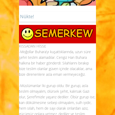
Nükte!
KISSADAN HİSSE
-Moğollar Buhara’yı kuşattıklarında, uzun süre
şehri teslim alamadılar. Cengiz Han Buhara
halkına bir haber gönderdi: Silahlarını bırakıp
bize teslim olanlar güven içinde olacaklar, ama
bize direnenlere asla eman vermeyeceğiz.
-Müslümanlar İki gurup oldu: Bir gurup; asla
teslim olmayalım, ölürsek şehit, kalırsak Gazi
olur, Şeref’imizle yaşarız dediler. Öbür gurup ise;
kan dökülmesine sebep olmayalım, sulh iyidir,
hem silah, hem de sayı olarak onlardan azız,
gücümüz onlara yetmez, dediler ve teslim