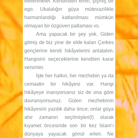
efelenmeler. Kendinden emin, şişmiş bir
ego. Ukalalığın güya mütevazilikle
harmanlandığı katlanılması mümkün
olmayan bir özgüven patlaması vs.
Ama yapacak bir şey yok. Giden
gitmiş de biz yine de elde kalan Çerkes
gençlerine kendi hikâyelerini anlatalım.
Hangisini seçeceklerine kendileri karar
versinler.
İşte her halkın, her mezhebin ya da
cemaatin bir hikâyesi var. Hangi
hikâyeye inanıyorsanız siz de ona göre
davranıyorsunuz. Gülen mezhebinin
hikâyesini yazdık daha önce; onlar güya
ahir zamanın seçilmişleri(!) olarak
kıyamet öncesinde son bir kez İslam’ı
dünyaya yayacak gönül erleri. Ne