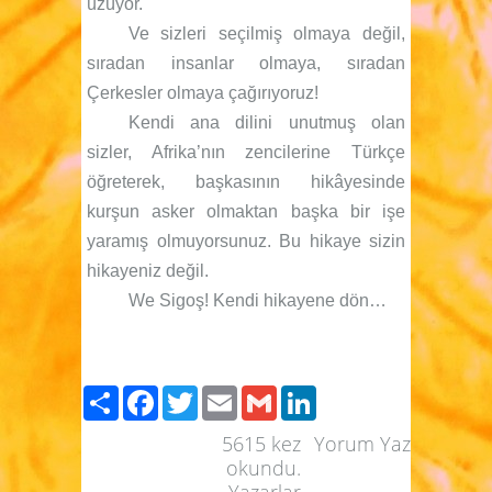
üzüyor.
Ve sizleri seçilmiş olmaya değil,
sıradan insanlar olmaya, sıradan
Çerkesler olmaya çağırıyoruz!
Kendi ana dilini unutmuş olan
sizler, Afrika’nın zencilerine Türkçe
öğreterek, başkasının hikâyesinde
kurşun asker olmaktan başka bir işe
yaramış olmuyorsunuz. Bu hikaye sizin
hikayeniz değil.
We Sigoş! Kendi hikayene dön…
Paylaş
Facebook
Twitter
Email
Gmail
LinkedIn
5615
kez
Yorum Yaz
okundu.
Yazarlar