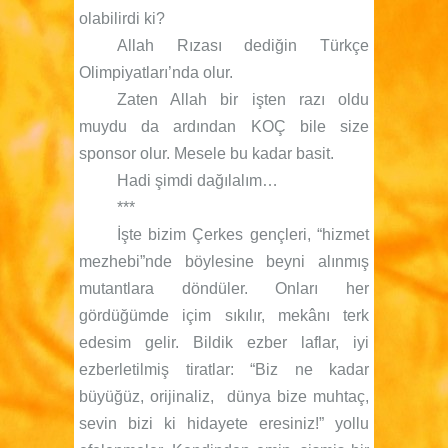
olabilirdi ki?
Allah Rızası dediğin Türkçe
Olimpiyatları’nda olur.
Zaten Allah bir işten razı oldu
muydu da ardından KOÇ bile size
sponsor olur. Mesele bu kadar basit.
Hadi şimdi dağılalım…
***
İşte bizim Çerkes gençleri, “hizmet
mezhebi”nde böylesine beyni alınmış
mutantlara döndüler. Onları her
gördüğümde içim sıkılır, mekânı terk
edesim gelir. Bildik ezber laflar, iyi
ezberletilmiş tiratlar: “Biz ne kadar
büyüğüz, orijinaliz,
dünya bize muhtaç,
sevin bizi ki hidayete eresiniz!” yollu