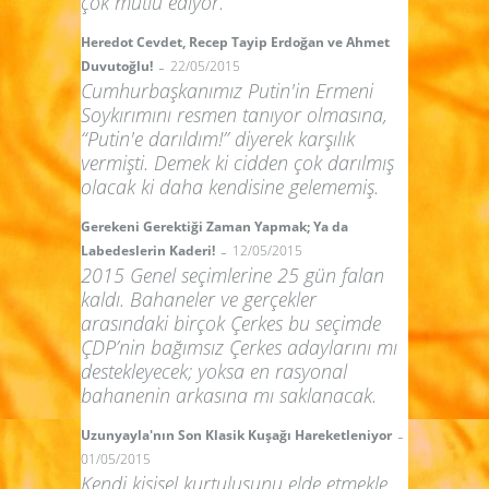
çok mutlu ediyor.
Heredot Cevdet, Recep Tayip Erdoğan ve Ahmet
-
Duvutoğlu!
22/05/2015
Cumhurbaşkanımız Putin'in Ermeni
Soykırımını resmen tanıyor olmasına,
“Putin'e darıldım!” diyerek karşılık
vermişti. Demek ki cidden çok darılmış
olacak ki daha kendisine gelememiş.
Gerekeni Gerektiği Zaman Yapmak; Ya da
-
Labedeslerin Kaderi!
12/05/2015
2015 Genel seçimlerine 25 gün falan
kaldı. Bahaneler ve gerçekler
arasındaki birçok Çerkes bu seçimde
ÇDP’nin bağımsız Çerkes adaylarını mı
destekleyecek; yoksa en rasyonal
bahanenin arkasına mı saklanacak.
-
Uzunyayla'nın Son Klasik Kuşağı Hareketleniyor
01/05/2015
Kendi kişisel kurtuluşunu elde etmekle