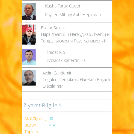
Kuşha Faruk Özden
Kayseri Mitingi Ayıbı Hepimizin
Balkar Selçuk
Нарт Лъэпщ и Нэгъуджэр Лъэпщ и
Тепщэгъуэмрэ и Гъуэгуанэмрэ - II
İmdat Kip
N’olacak Kaffed’in Hali…
Aydın Candemir
Çoğulcu Demokrasi Hareketi Başarılı
Olabilir mi?
Ziyaret Bilgileri
Aktif Ziyaretçi
10
Bugün
814
Toplam