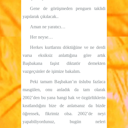
Gene de görüşmeden penguen taklidi
yapılarak çıkılacak..
Aman ne yaratıcı…
Her neyse…
Herkes kurtlarını döktüğüne ve ne derdi
varsa eksiksiz anlattığına göre artık
Başbakana faşist diktatör demekten
vazgeçsinler de işimize bakalım.
Peki tamam Başbakan’ın üslubu fazlaca
masgülen, onu anladık da tam olarak
2002’den bu yana hangi hak ve özgürlüklerin
kısıtlandığını bize de anlatsanız da bizde
öğrensek, fikrimiz olsa. 2002’de neyi
yapabiliyordunuz, bugün neleri