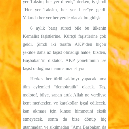
yer Taksim, her yer direniş” derken, iş şimdi
“Her yer Taksim, her yer Lice”ye geldi.
Yakında her yer her yerde olacak bu gidişle.
6 aylık barış süreci bile bu ülkenin
Kemalist faşistlerine, Kürtçü faşistlerine çok
geldi. Şimdi iki tarafta AKP’den hiçbir
şekilde daha az faşist olmadığı halde, bizden,
Başbakan’ın diktatör, AKP yönetiminin ise
faşist olduğuna inanmamızı istiyor.
Herkes her türlü saldırıyı yapacak ama
tüm eylemleri “demokratik” olacak. Taş,
molotof, bilye, sapan artık Allah ne verdiyse
kent merkezleri ve karakollar işgal edilecek,
kan akması için kimse himmetini eksik
etmeyecek, sonra da bize dönüp hiç
utanmadan ve sıkılmadan “Ama Başbakan da