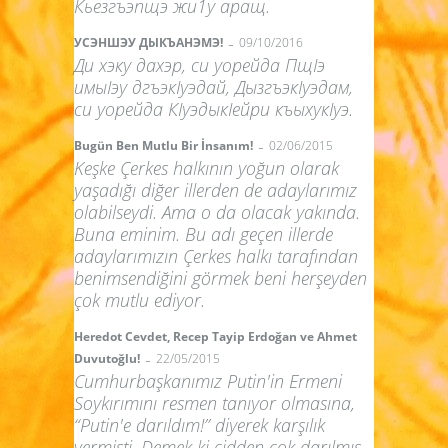
Кьезгъэпщэ жи1у аращ.
-
УСЭНШЭУ ДЫКЪАНЭМЭ!
09/10/2016
Ди хэку дахэр, си уорейда ПщIэ
имыIэу дгъэкIуэдай, ДызгъэкIуэдам,
си уорейда КIуэдыкIейри къыхукIуэ.
-
Bugün Ben Mutlu Bir İnsanım!
02/06/2015
Keşke Çerkes halkının yoğun olarak
yaşadığı diğer illerden de adaylarımız
olabilseydi. Ama o da olacak yakında.
Buna eminim. Bu adı geçen illerde
adaylarımızın Çerkes halkı tarafından
benimsendiğini görmek beni herşeyden
çok mutlu ediyor.
Heredot Cevdet, Recep Tayip Erdoğan ve Ahmet
-
Duvutoğlu!
22/05/2015
Cumhurbaşkanımız Putin'in Ermeni
Soykırımını resmen tanıyor olmasına,
“Putin'e darıldım!” diyerek karşılık
vermişti. Demek ki cidden çok darılmış