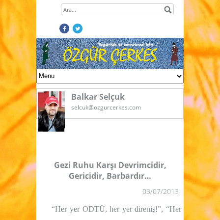
Balkar Selçuk
selcuk@ozgurcerkes.com
Gezi Ruhu Karşı Devrimcidir,
Gericidir, Barbardır…
03/07/2013
“Her yer ODTÜ, her yer direniş!”, “Her