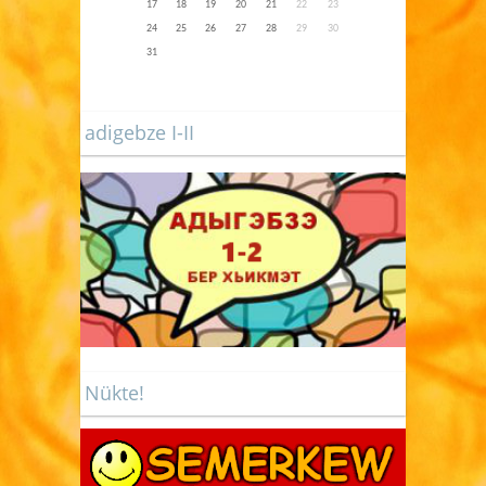
17
18
19
20
21
22
23
24
25
26
27
28
29
30
31
adigebze I-II
Nükte!