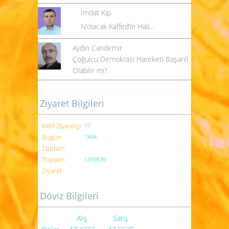
İmdat Kip
N’olacak Kaffed’in Hali…
Aydın Candemir
Çoğulcu Demokrasi Hareketi Başarılı
Olabilir mi?
Ziyaret Bilgileri
Aktif Ziyaretçi
17
Bugün
1494
Toplam
Toplam
1439839
Ziyaret
Döviz Bilgileri
Alış
Satış