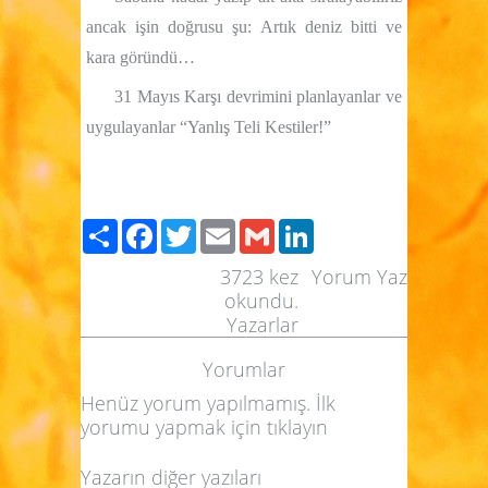
ancak işin doğrusu şu: Artık deniz bitti ve
kara göründü…
31 Mayıs Karşı devrimini planlayanlar ve
uygulayanlar “Yanlış Teli Kestiler!”
Paylaş
Facebook
Twitter
Email
Gmail
LinkedIn
3723
kez
Yorum Yaz
okundu.
Yazarlar
Yorumlar
Henüz yorum yapılmamış. İlk
yorumu yapmak için
tıklayın
Yazarın diğer yazıları