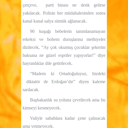
çerçeve,
parti binası ne denk gelirse
yakılacak. Polisin her müdahalesinden sonra
kanal kanal salya sümük ağlanacak.
90 kuşağı bebelerin tanımlanamayan
erkeksi ve bohem duruşlarına methiyeler
dizilecek, “Ay çok okumuş çocuklar şekerim
baksana ne güzel espriler yapıyorlar!” diye
hayranlıklar dile getirilecek.
“Madem ki Ortadoğuluyuz, bizdeki
diktatör de Erdoğan’dır” diyen kaleme
sarılacak.
Başbakanlık su yoluna çevrilecek ama bu
kimseyi kesmeyecek.
Valiyle sabahlara kadar çene çalınacak
ama yetmeyecek.