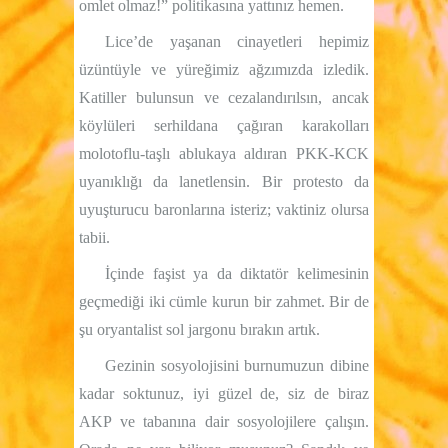
omlet olmaz!” politikasına yattınız hemen.
Lice’de yaşanan cinayetleri hepimiz
üzüntüyle ve yüreğimiz ağzımızda izledik.
Katiller bulunsun ve cezalandırılsın, ancak
köylüleri serhildana çağıran karakolları
molotoflu-taşlı ablukaya aldıran PKK-KCK
uyanıklığı da lanetlensin. Bir protesto da
uyuşturucu baronlarına isteriz; vaktiniz olursa
tabii.
İçinde faşist ya da diktatör kelimesinin
geçmediği iki cümle kurun bir zahmet. Bir de
şu oryantalist sol jargonu bırakın artık.
Gezinin sosyolojisini burnumuzun dibine
kadar soktunuz, iyi güzel de, siz de biraz
AKP ve tabanına dair sosyolojilere çalışın.