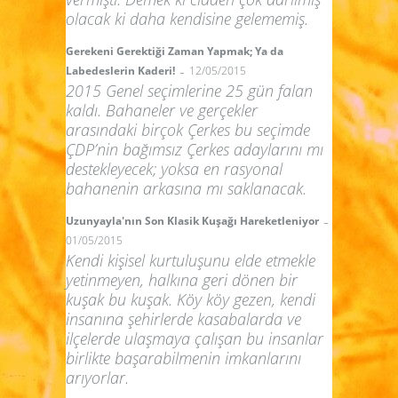
olacak ki daha kendisine gelememiş.
Gerekeni Gerektiği Zaman Yapmak; Ya da
-
Labedeslerin Kaderi!
12/05/2015
2015 Genel seçimlerine 25 gün falan
kaldı. Bahaneler ve gerçekler
arasındaki birçok Çerkes bu seçimde
ÇDP’nin bağımsız Çerkes adaylarını mı
destekleyecek; yoksa en rasyonal
bahanenin arkasına mı saklanacak.
-
Uzunyayla'nın Son Klasik Kuşağı Hareketleniyor
01/05/2015
Kendi kişisel kurtuluşunu elde etmekle
yetinmeyen, halkına geri dönen bir
kuşak bu kuşak. Köy köy gezen, kendi
insanına şehirlerde kasabalarda ve
ilçelerde ulaşmaya çalışan bu insanlar
birlikte başarabilmenin imkanlarını
arıyorlar.