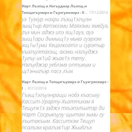
Нарт Лъэпщ и Нэгъуджэр Лъэпщ и
-
Тепщэгъуэмрэ и Гъуэгуанэмрэ - II
17/12/2016
уэ 1уэхур нахри гъэщ1эгъуэн
зыщ1ыр Азтэкхэми Маяхэми ямейуэ,
гъэ мин аджэ ипэ ящ1ауэ, ауэ
зыщ1ари дымыщ1э мывэ гуэрхэм
ящ1ы1уми Кецалкоатл и сурэтыр
къагъуэтахэщ, ахэми нэгъуджэ
1улъу ик1ий жьак1э тету.
Нэгъуджэр уеблэмэ оптикым и
щ1эныгъэр пасэ лъэх
Нарт Лъэпщ и Тепщэгъуэмрэ и Гъуэгуанэмрэ -
-
I
01/12/2016
Гъэщ1эгъуэнращи нобэ къасыху
Кассит-Урарту-Хьаттихэм я
Тещупк1э зэджэ тхьэпэлъытэр ди
Нарт Сосрыкъуэу щытам зыми гу
лъитакъым. Касситхэм Тещуп
псалъэм крагъэк1ир Жьыбгъэ