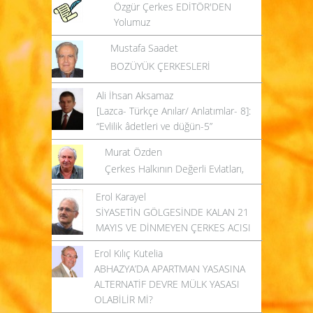
Özgür Çerkes EDİTÖR'DEN
Yolumuz
Mustafa Saadet
BOZÜYÜK ÇERKESLERİ
Ali İhsan Aksamaz
[Lazca- Türkçe Anılar/ Anlatımlar- 8]:
“Evlilik âdetleri ve düğün-5”
Murat Özden
Çerkes Halkının Değerli Evlatları,
Erol Karayel
SİYASETİN GÖLGESİNDE KALAN 21
MAYIS VE DİNMEYEN ÇERKES ACISI
Erol Kılıç Kutelia
ABHAZYA’DA APARTMAN YASASINA
ALTERNATİF DEVRE MÜLK YASASI
OLABİLİR Mİ?