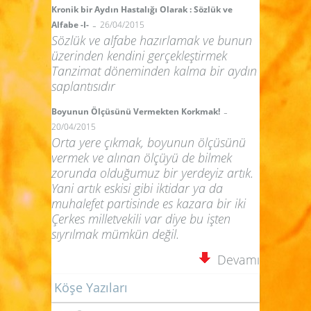
Kronik bir Aydın Hastalığı Olarak : Sözlük ve
-
Alfabe -I-
26/04/2015
Sözlük ve alfabe hazırlamak ve bunun
üzerinden kendini gerçekleştirmek
Tanzimat döneminden kalma bir aydın
saplantısıdır
-
Boyunun Ölçüsünü Vermekten Korkmak!
20/04/2015
Orta yere çıkmak, boyunun ölçüsünü
vermek ve alınan ölçüyü de bilmek
zorunda olduğumuz bir yerdeyiz artık.
Yani artık eskisi gibi iktidar ya da
muhalefet partisinde es kazara bir iki
Çerkes milletvekili var diye bu işten
sıyrılmak mümkün değil.
Devamı
Köşe Yazıları