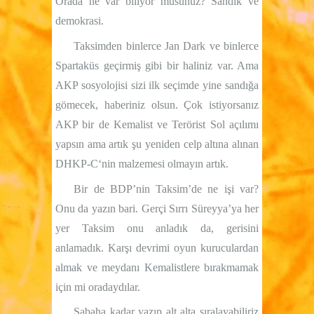
Orada ne var biliyor musunuz? Sandık ve
demokrasi.
Taksimden binlerce Jan Dark ve binlerce
Spartaküs geçirmiş gibi bir haliniz var. Ama
AKP sosyolojisi sizi ilk seçimde yine sandığa
gömecek, haberiniz olsun. Çok istiyorsanız
AKP bir de Kemalist ve Terörist Sol açılımı
yapsın ama artık şu yeniden celp altına alınan
DHKP-C‘nin malzemesi olmayın artık.
Bir de BDP’nin Taksim’de ne işi var?
Onu da yazın bari. Gerçi Sırrı Süreyya’ya her
yer Taksim onu anladık da, gerisini
anlamadık. Karşı devrimi oyun kuruculardan
almak ve meydanı Kemalistlere bırakmamak
için mi oradaydılar.
Sabaha kadar yazıp alt alta sıralayabiliriz