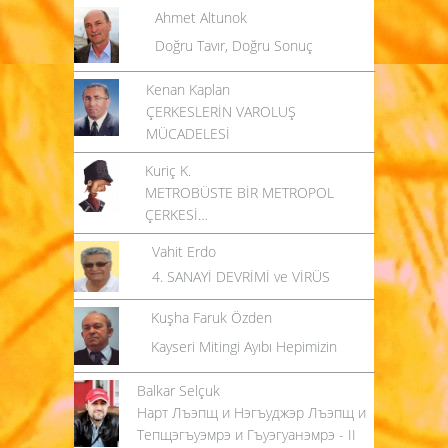
Ahmet Altunok
Doğru Tavır, Doğru Sonuç
Kenan Kaplan
ÇERKESLERİN VAROLUŞ
MÜCADELESİ
Kuriç K.
METROBÜSTE BİR METROPOL
ÇERKESİ…
Vahit Erdo
4. SANAYİ DEVRİMİ ve VİRÜS
Kuşha Faruk Özden
Kayseri Mitingi Ayıbı Hepimizin
Balkar Selçuk
Нарт Лъэпщ и Нэгъуджэр Лъэпщ и
Тепщэгъуэмрэ и Гъуэгуанэмрэ - II