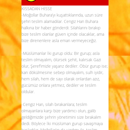
KISSADAN HİSSE
-Moğollar Buhara’yı kuşattıklarında, uzun süre
şehri teslim alamadılar. Cengiz Han Buhara
halkına bir haber gönderdi: Silahlarını bırakıp
bize teslim olanlar güven içinde olacaklar, ama
bize direnenlere asla eman vermeyeceğiz.
-Müslümanlar İki gurup oldu: Bir gurup; asla
teslim olmayalım, ölürsek şehit, kalırsak Gazi
olur, Şeref’imizle yaşarız dediler. Öbür gurup ise;
kan dökülmesine sebep olmayalım, sulh iyidir,
hem silah, hem de sayı olarak onlardan azız,
gücümüz onlara yetmez, dediler ve teslim
oldular.
-Cengiz Han, silah bırakanlara; teslim
olmayanlara karşı bize yardımcı olun, galib
geldiğimizde şehrin yönetimini size bırakalım
dedi. Böylece İki müslüman gurup savaşmaya
başladılar. Moğollar’ın da yardımı ile, teslim