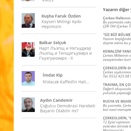
Yazarın diğer 
Kuşha Faruk Özden
Çerkes Halkının 
Kayseri Mitingi Ayıbı
Bu yazımızda vakıf
Hepimizin
ÇER-TAV (Çerkes T
“SİZ BİZİ BÖLME
Yazının başlığında
Balkar Selçuk
düşme adına bu ya
Нарт Лъэпщ и Нэгъуджэр
KEMALİZM YANC
Лъэпщ и Тепщэгъуэмрэ и
Çerkes Milletinin 
Гъуэгуанэмрэ - II
vesayetinden kurt
ÇERKESLERİN G
Çerkes soykırımını
İmdat Kip
Tel: 0532 425 08 
N’olacak Kaffed’in Hali…
TRAVMA, EN ÇO
Değerli okuyucula
yolculuk yapacağı
Aydın Candemir
RUSYA VE MUHİ
Çoğulcu Demokrasi Hareketi
Bu yazımda, Çerkes
bizi nasıl manüple
Başarılı Olabilir mi?
ÇERKESLERİN, “
12 Eylül rejiminin
evlerden birinde b
Martinson’du.