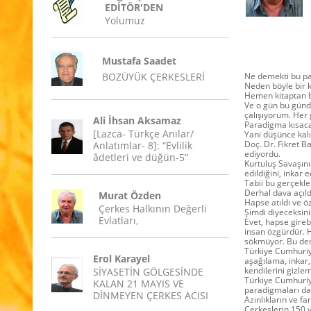
EDİTÖR'DEN
Yolumuz
Mustafa Saadet
BOZÜYÜK ÇERKESLERİ
Ne demekti bu p
Neden böyle bir ki
Hemen kitaptan b
Ve o gün bu günd
çalışıyorum. Her
Ali İhsan Aksamaz
Paradigma kısaca 
[Lazca- Türkçe Anılar/
Yani düşünce kalıp
Doç. Dr. Fikret B
Anlatımlar- 8]: “Evlilik
ediyordu.
âdetleri ve düğün-5”
Kurtuluş Savaşını
edildiğini, inkar 
Tabii bu gerçekle
Derhal dava açıld
Murat Özden
Hapse atıldı ve öz
Çerkes Halkının Değerli
Şimdi diyeceksini
Evlatları,
Evet, hapse gireb
insan özgürdür. H
sökmüyor. Bu dene
Türkiye Cumhuriye
Erol Karayel
aşağılama, inkar, 
kendilerini gizlem
SİYASETİN GÖLGESİNDE
Türkiye Cumhuriye
KALAN 21 MAYIS VE
paradigmaları da
DİNMEYEN ÇERKES ACISI
Azınlıkların ve f
Çerkeslerin 150 y