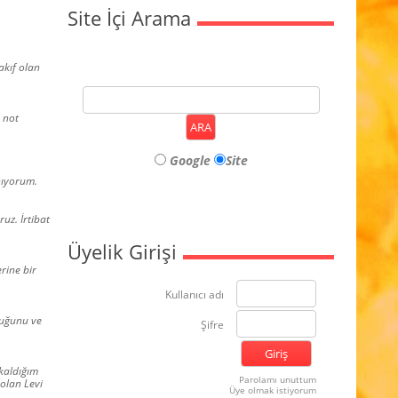
Site İçi Arama
akıf olan
e not
Google
Site
nıyorum.
uz. İrtibat
Üyelik Girişi
rine bir
Kullanıcı adı
duğunu ve
Şifre
 kaldığım
Parolamı unuttum
 olan Levi
Üye olmak istiyorum