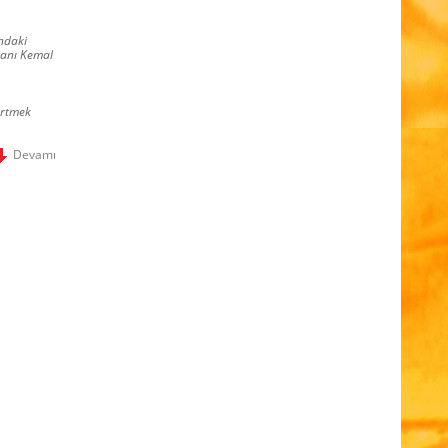
’ndaki
kanı Kemal
irtmek
Devamı