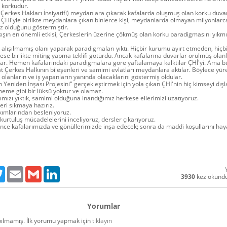
 korkudur.
(Çerkes Hakları İnsiyatifi) meydanlara çıkarak kafalarda oluşmuş olan korku duvar
r. ÇHİ'yle birlikte meydanlara çıkan binlerce kişi, meydanlarda olmayan milyonlarca
z olduğunu göstermiştir.
ıkışın en önemli etkisi, Çerkeslerin üzerine çökmüş olan korku paradigmasını yıkm
 alışılmamış olanı yaparak paradigmaları yıktı. Hiçbir kurumu ayırt etmeden, hiçb
se birlikte miting yapma teklifi götürdü. Ancak kafalarına duvarlar örülmüş olan
lar. Hemen kafalarındaki paradigmalara göre yaftalamaya kalktılar ÇHİ'yi. Ama b
t Çerkes Halkının bileşenleri ve samimi evlatları meydanlara aktılar. Böylece yüre
 olanların ve iş yapanların yanında olacaklarını göstermiş oldular.
Yeniden İnşası Projesini" gerçekleştirmek için yola çıkan ÇHİ'nin hiç kimseyi dış
eme gibi bir lüksü yoktur ve olamaz.
mızı yıktık, samimi olduğuna inandığımız herkese ellerimizi uzatıyoruz.
eri sıkmaya hazırız.
ımlarından besleniyoruz.
kurtuluş mücadelelerini inceliyoruz, dersler çıkarıyoruz.
nce kafalarımızda ve gönüllerimizde inşa edecek; sonra da maddi koşullarını hay
ebook
Twitter
Email
Gmail
LinkedIn
3930
kez okund
Yorumlar
ılmamış. İlk yorumu yapmak için
tıklayın