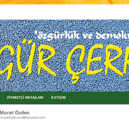
ZİYARETÇİ MESAJLARI
İLETİŞİM
Murat Özden
murathabracu@hotmail.com