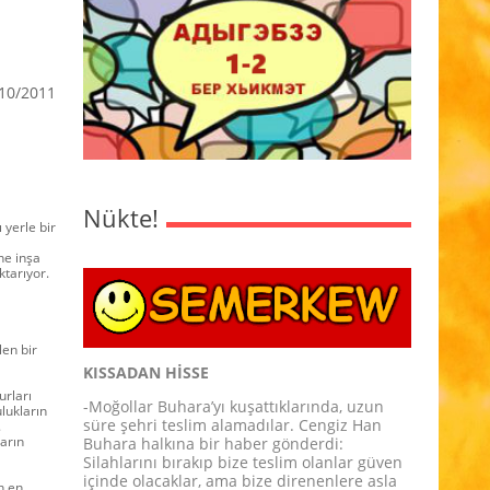
10/2011
Nükte!
 yerle bir
ne inşa
ktarıyor.
len bir
KISSADAN HİSSE
urları
-Moğollar Buhara’yı kuşattıklarında, uzun
ulukların
süre şehri teslim alamadılar. Cengiz Han
.
ların
Buhara halkına bir haber gönderdi:
Silahlarını bırakıp bize teslim olanlar güven
içinde olacaklar, ama bize direnenlere asla
n en