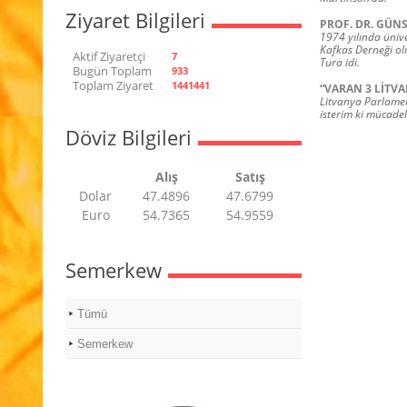
Ziyaret Bilgileri
PROF. DR. GÜN
1974 yılında ünive
Kafkas Derneği ol
Aktif Ziyaretçi
7
Tura idi.
Bugün Toplam
933
Toplam Ziyaret
1441441
“VARAN 3 LİTVA
Litvanya Parlament
isterim ki mücadel
Döviz Bilgileri
Alış
Satış
Dolar
47.4896
47.6799
Euro
54.7365
54.9559
Semerkew
Tümü
Semerkew