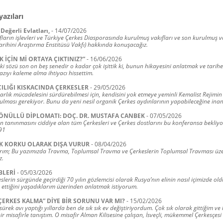
yazıları
Değerli Evlatları,
-
14/07/2026
ların işlevleri ve Türkiye Çerkes Diasporasında kurulmuş vakıfları ve son kurulmuş v
arihini Araştırma Enstitüsü Vakfı) hakkında konuşacağız.
K İÇİN Mİ ORTAYA ÇIKTINIZ?”
-
16/06/2026
ki sözü son on beş senedir o kadar çok işittik ki, bunun hikayesini anlatmak ve tarih
zıyı kaleme alma ihtiyacı hissettim.
ILIĞI KISKACINDA ÇERKESLER
-
29/05/2026
varlık mücadelesini sürdürebilmesi için, kendisini yok etmeye yeminli Kemalist Rejimin
ulması gerekiyor. Bunu da yeni nesil organik Çerkes aydınlarının yapabileceğine ina
ÖNÜLLÜ DİPLOMATI: DOÇ. DR. MUSTAFA CANBEK
-
07/05/2026
n tanınmasını ciddiye alan tüm Çerkesleri ve Çerkes dostlarını bu konferansa bekliyor
91
K KORKU OLARAK DIŞA VURUR
-
08/04/2026
rım; Bu yazımızda Travma, Toplumsal Travma ve Çerkeslerin Toplumsal Travması üze
z.
BLERİ
-
05/03/2026
lerin sürgünde geçirdiği 70 yılın gözlemcisi olarak Rusya’nın elinin nasıl içimizde ol
 ettiğini yaşadıklarım üzerinden anlatmak istiyorum.
ÇERKES KALMA” DİYE BİR SORUNU VAR MI?
-
15/02/2026
 sürek avı yaptığı yıllarda ben de sık sık ev değiştiriyordum. Çok sık olarak gittiğim ve
ir misafirle tanıştım. O misafir Alman Kilisesine çalışan, İsveçli, mükemmel Çerkesçesi