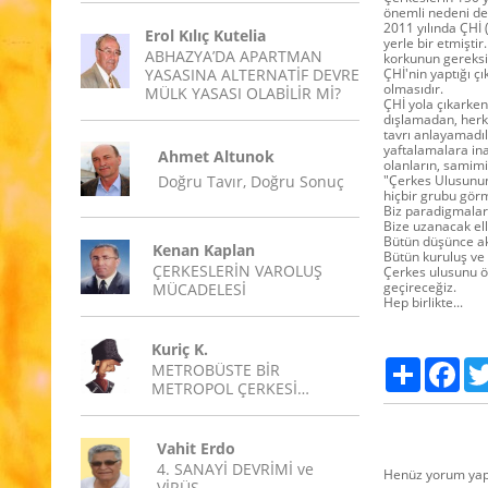
önemli nedeni de
2011 yılında ÇHİ 
Erol Kılıç Kutelia
yerle bir etmişti
ABHAZYA’DA APARTMAN
korkunun gereksi
YASASINA ALTERNATİF DEVRE
ÇHİ'nin yaptığı ç
olmasıdır.
MÜLK YASASI OLABİLİR Mİ?
ÇHİ yola çıkarken
dışlamadan, herke
tavrı anlayamadı
yaftalamalara ina
Ahmet Altunok
olanların, samimi
Doğru Tavır, Doğru Sonuç
"Çerkes Ulusunun 
hiçbir grubu görm
Biz paradigmaları
Bize uzanacak ell
Bütün düşünce ak
Kenan Kaplan
Bütün kuruluş ve 
ÇERKESLERİN VAROLUŞ
Çerkes ulusunu ö
geçireceğiz.
MÜCADELESİ
Hep birlikte...
Kuriç K.
Paylaş
Fac
METROBÜSTE BİR
METROPOL ÇERKESİ…
Vahit Erdo
4. SANAYİ DEVRİMİ ve
Henüz yorum yap
VİRÜS