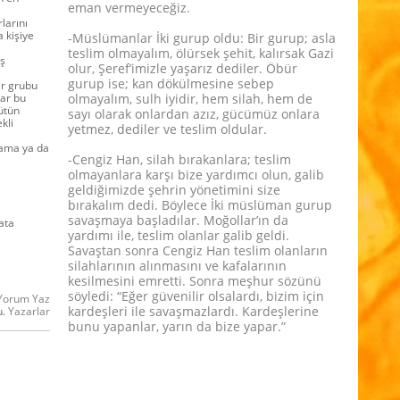
eman vermeyeceğiz.
larını
 kişiye
-Müslümanlar İki gurup oldu: Bir gurup; asla
teslim olmayalım, ölürsek şehit, kalırsak Gazi
ış
olur, Şeref’imizle yaşarız dediler. Öbür
gurup ise; kan dökülmesine sebep
ir grubu
lar bu
olmayalım, sulh iyidir, hem silah, hem de
ütün
sayı olarak onlardan azız, gücümüz onlara
kli
yetmez, dediler ve teslim oldular.
lama ya da
-Cengiz Han, silah bırakanlara; teslim
olmayanlara karşı bize yardımcı olun, galib
geldiğimizde şehrin yönetimini size
bırakalım dedi. Böylece İki müslüman gurup
savaşmaya başladılar. Moğollar’ın da
ata
yardımı ile, teslim olanlar galib geldi.
Savaştan sonra Cengiz Han teslim olanların
silahlarının alınmasını ve kafalarının
kesilmesini emretti. Sonra meşhur sözünü
söyledi: “Eğer güvenilir olsalardı, bizim için
Yorum Yaz
kardeşleri ile savaşmazlardı. Kardeşlerine
u.
Yazarlar
bunu yapanlar, yarın da bize yapar.”