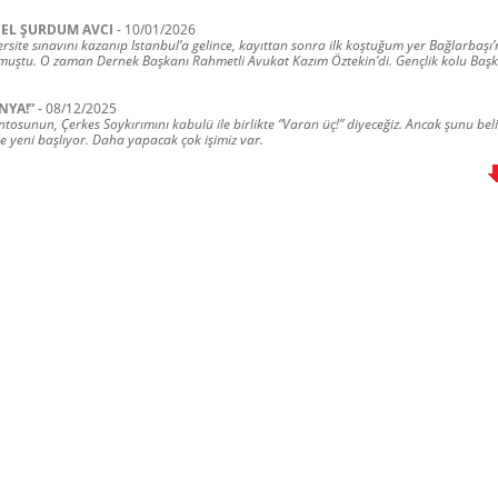
SEL ŞURDUM AVCI
-
10/01/2026
rsite sınavını kazanıp Istanbul’a gelince, kayıttan sonra ilk koştuğum yer Bağlarbaşı
muştu. O zaman Dernek Başkanı Rahmetli Avukat Kazım Öztekin’di. Gençlik kolu Baş
NYA!”
-
08/12/2025
osunun, Çerkes Soykırımını kabulü ile birlikte “Varan üç!” diyeceğiz. Ancak şunu bel
e yeni başlıyor. Daha yapacak çok işimiz var.