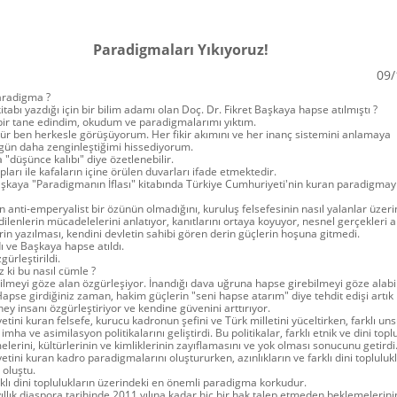
Paradigmaları Yıkıyoruz!
09/
aradigma ?
tabı yazdığı için bir bilim adamı olan Doç. Dr. Fikret Başkaya hapse atılmıştı ?
ir tane edindim, okudum ve paradigmalarımı yıktım.
ür ben herkesle görüşüyorum. Her fikir akımını ve her inanç sistemini anlamaya
 gün daha zenginleştiğimi hissediyorum.
"düşünce kalıbı" diye özetlenebilir.
ları ile kafaların içine örülen duvarları ifade etmektedir.
aşkaya "Paradigmanın İflası" kitabında Türkiye Cumhuriyeti'nin kuran paradigmayı
n anti-emperyalist bir özünün olmadığını, kuruluş felsefesinin nasıl yalanlar üzeri
edilenlerin mücadelelerini anlatıyor, kanıtlarını ortaya koyuyor, nesnel gerçekleri a
rin yazılması, kendini devletin sahibi gören derin güçlerin hoşuna gitmedi.
ı ve Başkaya hapse atıldı.
gürleştirildi.
z ki bu nasıl cümle ?
ilmeyi göze alan özgürleşiyor. İnandığı dava uğruna hapse girebilmeyi göze alabi
apse girdiğiniz zaman, hakim güçlerin "seni hapse atarım" diye tehdit edişi artık
y insanı özgürleştiriyor ve kendine güvenini arttırıyor.
tini kuran felsefe, kurucu kadronun şefini ve Türk milletini yüceltirken, farklı uns
imha ve asimilasyon politikalarını geliştirdi. Bu politikalar, farklı etnik ve dini topl
elerini, kültürlerinin ve kimliklerinin zayıflamasını ve yok olması sonucunu getirdi
tini kuran kadro paradigmalarını oluştururken, azınlıkların ve farklı dini topluluk
 oluştu.
arklı dini toplulukların üzerindeki en önemli paradigma korkudur.
ıllık diaspora tarihinde 2011 yılına kadar hiç bir hak talep etmeden beklemelerini