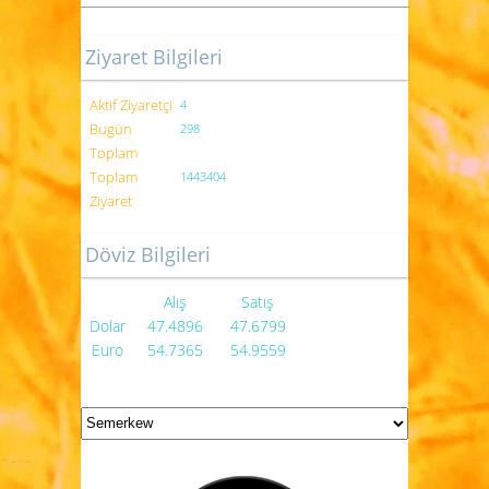
Ziyaret Bilgileri
Aktif Ziyaretçi
4
Bugün
298
Toplam
Toplam
1443404
Ziyaret
Döviz Bilgileri
Alış
Satış
Dolar
47.4896
47.6799
Euro
54.7365
54.9559