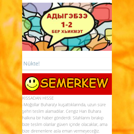
Nükte!
KISSADAN HİSSE
-Moğollar Buhara’yı kuşattıklarında, uzun süre
şehri teslim alamadılar. Cengiz Han Buhara
halkına bir haber gönderdi: Silahlarını bırakıp
bize teslim olanlar güven içinde olacaklar, ama
bize direnenlere asla eman vermeyeceğiz.