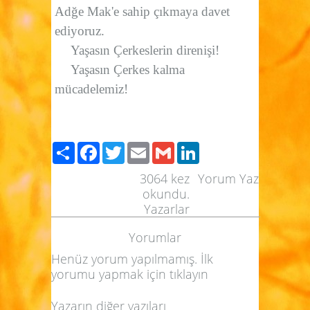
Adğe Mak'e sahip çıkmaya davet
ediyoruz.
Yaşasın Çerkeslerin direnişi!
Yaşasın Çerkes kalma
mücadelemiz!
Paylaş
Facebook
Twitter
Email
Gmail
LinkedIn
3064
kez
Yorum Yaz
okundu.
Yazarlar
Yorumlar
Henüz yorum yapılmamış. İlk
yorumu yapmak için
tıklayın
Yazarın diğer yazıları