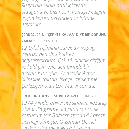
Rusya’nın elinin nasıl içimizde
olduğunu ve bizi nasıl manüple ettiğini
yaşadıklarım üzerinden anlatmak
istiyorum.
ÇERKESLERİN, “ÇERKES KALMA” DİYE BİR SORUNU
-
VAR MI?
15/02/2026
12 Eylül rejiminin sürek avı yaptığı
yıllarda ben de sık sık ev
değiştiriyordum. Çok sık olarak gittiğim
ve kaldığım evlerden birinde bir
misafirle tanıştım. O misafir Alman
Kilisesine çalışan, İsveçli, mükemmel
Çerkesçesi olan Levi Martinson’du.
-
PROF. DR. GÜNSEL ŞURDUM AVCI
10/01/2026
1974 yılında üniversite sınavını kazanıp
Istanbul’a gelince, kayıttan sonra ilk
koştuğum yer Bağlarbaşı’ndaki Kafkas
Derneği olmuştu. O zaman Dernek
Başkanı Rahmetli Avukat Kazım