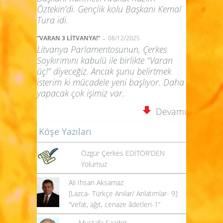
Öztekin’di. Gençlik kolu Başkanı Kemal
Tura idi.
-
“VARAN 3 LİTVANYA!”
08/12/2025
Litvanya Parlamentosunun, Çerkes
Soykırımını kabulü ile birlikte “Varan
üç!” diyeceğiz. Ancak şunu belirtmek
isterim ki mücadele yeni başlıyor. Daha
yapacak çok işimiz var.
Devamı
Köşe Yazıları
Özgür Çerkes EDİTÖR'DEN
Yolumuz
Ali İhsan Aksamaz
[Lazca- Türkçe Anılar/ Anlatımlar- 9]:
“Vefat, ağıt, cenaze âdetleri-1”
Mustafa Saadet