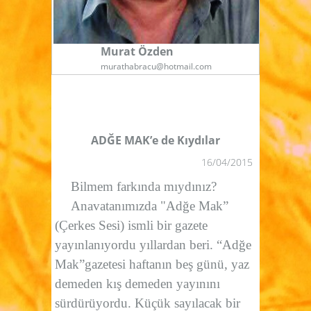
Murat Özden
murathabracu@hotmail.com
ADĞE MAK’e de Kıydılar
16/04/2015
Bilmem farkında mıydınız?
Anavatanımızda "Adğe Mak”
(Çerkes Sesi) ismli bir gazete
yayınlanıyordu yıllardan beri. “Adğe
Mak”gazetesi haftanın beş günü, yaz
demeden kış demeden yayınını
sürdürüyordu. Küçük sayılacak bir