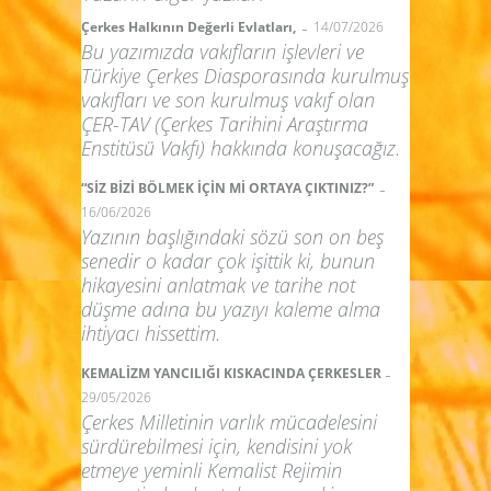
-
Çerkes Halkının Değerli Evlatları,
14/07/2026
Bu yazımızda vakıfların işlevleri ve
Türkiye Çerkes Diasporasında kurulmuş
vakıfları ve son kurulmuş vakıf olan
ÇER-TAV (Çerkes Tarihini Araştırma
Enstitüsü Vakfı) hakkında konuşacağız.
-
“SİZ BİZİ BÖLMEK İÇİN Mİ ORTAYA ÇIKTINIZ?”
16/06/2026
Yazının başlığındaki sözü son on beş
senedir o kadar çok işittik ki, bunun
hikayesini anlatmak ve tarihe not
düşme adına bu yazıyı kaleme alma
ihtiyacı hissettim.
-
KEMALİZM YANCILIĞI KISKACINDA ÇERKESLER
29/05/2026
Çerkes Milletinin varlık mücadelesini
sürdürebilmesi için, kendisini yok
etmeye yeminli Kemalist Rejimin