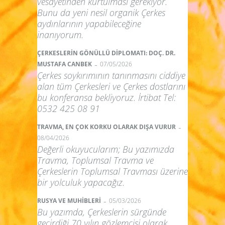
vesayetinden kurtulması gerekiyor.
Bunu da yeni nesil organik Çerkes
aydınlarının yapabileceğine
inanıyorum.
ÇERKESLERİN GÖNÜLLÜ DİPLOMATI: DOÇ. DR.
-
MUSTAFA CANBEK
07/05/2026
Çerkes soykırımının tanınmasını ciddiye
alan tüm Çerkesleri ve Çerkes dostlarını
bu konferansa bekliyoruz. İrtibat Tel:
0532 425 08 91
-
TRAVMA, EN ÇOK KORKU OLARAK DIŞA VURUR
08/04/2026
Değerli okuyucularım; Bu yazımızda
Travma, Toplumsal Travma ve
Çerkeslerin Toplumsal Travması üzerine
bir yolculuk yapacağız.
-
RUSYA VE MUHİBLERİ
05/03/2026
Bu yazımda, Çerkeslerin sürgünde
geçirdiği 70 yılın gözlemcisi olarak