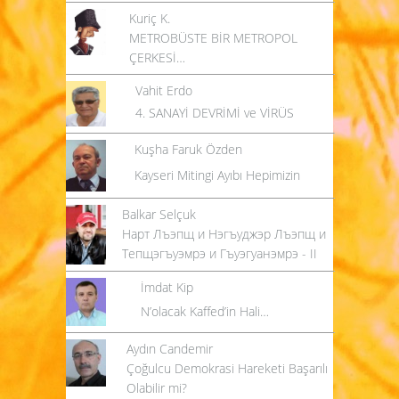
Kuriç K.
METROBÜSTE BİR METROPOL
ÇERKESİ…
Vahit Erdo
4. SANAYİ DEVRİMİ ve VİRÜS
Kuşha Faruk Özden
Kayseri Mitingi Ayıbı Hepimizin
Balkar Selçuk
Нарт Лъэпщ и Нэгъуджэр Лъэпщ и
Тепщэгъуэмрэ и Гъуэгуанэмрэ - II
İmdat Kip
N’olacak Kaffed’in Hali…
Aydın Candemir
Çoğulcu Demokrasi Hareketi Başarılı
Olabilir mi?