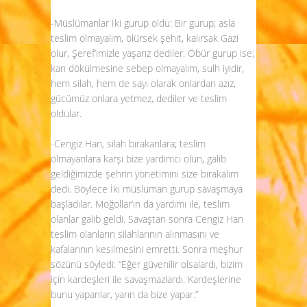
-Müslümanlar İki gurup oldu: Bir gurup; asla
teslim olmayalım, ölürsek şehit, kalırsak Gazi
olur, Şeref’imizle yaşarız dediler. Öbür gurup ise;
kan dökülmesine sebep olmayalım, sulh iyidir,
hem silah, hem de sayı olarak onlardan azız,
gücümüz onlara yetmez, dediler ve teslim
oldular.
-Cengiz Han, silah bırakanlara; teslim
olmayanlara karşı bize yardımcı olun, galib
geldiğimizde şehrin yönetimini size bırakalım
dedi. Böylece İki müslüman gurup savaşmaya
başladılar. Moğollar’ın da yardımı ile, teslim
olanlar galib geldi. Savaştan sonra Cengiz Han
teslim olanların silahlarının alınmasını ve
kafalarının kesilmesini emretti. Sonra meşhur
sözünü söyledi: “Eğer güvenilir olsalardı, bizim
için kardeşleri ile savaşmazlardı. Kardeşlerine
bunu yapanlar, yarın da bize yapar.”