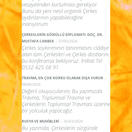
vesayetinden kurtulması gerekiyor.
Bunu da yeni nesil organik Çerkes
aydınlarının yapabileceğine
inanıyorum.
ÇERKESLERİN GÖNÜLLÜ DİPLOMATI: DOÇ. DR.
-
MUSTAFA CANBEK
07/05/2026
Çerkes soykırımının tanınmasını ciddiye
alan tüm Çerkesleri ve Çerkes dostlarını
bu konferansa bekliyoruz. İrtibat Tel:
0532 425 08 91
-
TRAVMA, EN ÇOK KORKU OLARAK DIŞA VURUR
08/04/2026
Değerli okuyucularım; Bu yazımızda
Travma, Toplumsal Travma ve
Çerkeslerin Toplumsal Travması üzerine
bir yolculuk yapacağız.
-
RUSYA VE MUHİBLERİ
05/03/2026
Bu yazımda, Çerkeslerin sürgünde