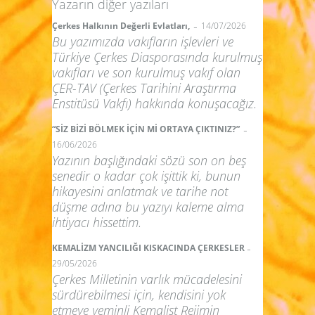
Yazarın diğer yazıları
-
Çerkes Halkının Değerli Evlatları,
14/07/2026
Bu yazımızda vakıfların işlevleri ve
Türkiye Çerkes Diasporasında kurulmuş
vakıfları ve son kurulmuş vakıf olan
ÇER-TAV (Çerkes Tarihini Araştırma
Enstitüsü Vakfı) hakkında konuşacağız.
-
“SİZ BİZİ BÖLMEK İÇİN Mİ ORTAYA ÇIKTINIZ?”
16/06/2026
Yazının başlığındaki sözü son on beş
senedir o kadar çok işittik ki, bunun
hikayesini anlatmak ve tarihe not
düşme adına bu yazıyı kaleme alma
ihtiyacı hissettim.
-
KEMALİZM YANCILIĞI KISKACINDA ÇERKESLER
29/05/2026
Çerkes Milletinin varlık mücadelesini
sürdürebilmesi için, kendisini yok
etmeye yeminli Kemalist Rejimin