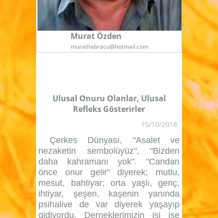
Murat Özden
murathabracu@hotmail.com
Ulusal Onuru Olanlar, Ulusal
Refleks Gösterirler
15/10/2018
Çerkes Dünyası, "Asalet ve
nezaketin sembolüyüz", "Bizden
daha kahramanı yok". "Candan
önce onur gelir" diyerek; mutlu,
mesut, bahtiyar;
orta yaşlı, genç,
ihtiyar, şeşen, kaşenin yanında
psihalive de var diyerek yaşayıp
gidiyordu. Derneklerimizin işi ise