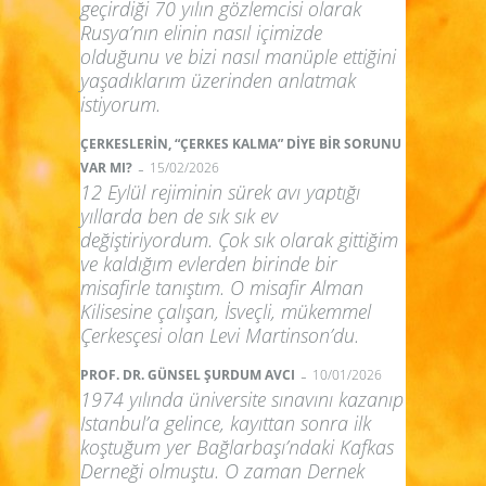
geçirdiği 70 yılın gözlemcisi olarak
Rusya’nın elinin nasıl içimizde
olduğunu ve bizi nasıl manüple ettiğini
yaşadıklarım üzerinden anlatmak
istiyorum.
ÇERKESLERİN, “ÇERKES KALMA” DİYE BİR SORUNU
-
VAR MI?
15/02/2026
12 Eylül rejiminin sürek avı yaptığı
yıllarda ben de sık sık ev
değiştiriyordum. Çok sık olarak gittiğim
ve kaldığım evlerden birinde bir
misafirle tanıştım. O misafir Alman
Kilisesine çalışan, İsveçli, mükemmel
Çerkesçesi olan Levi Martinson’du.
-
PROF. DR. GÜNSEL ŞURDUM AVCI
10/01/2026
1974 yılında üniversite sınavını kazanıp
Istanbul’a gelince, kayıttan sonra ilk
koştuğum yer Bağlarbaşı’ndaki Kafkas
Derneği olmuştu. O zaman Dernek