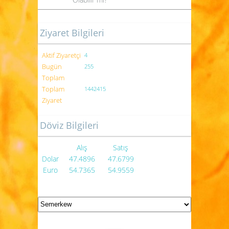
Ziyaret Bilgileri
Aktif Ziyaretçi
4
Bugün
255
Toplam
Toplam
1442415
Ziyaret
Döviz Bilgileri
Alış
Satış
Dolar
47.4896
47.6799
Euro
54.7365
54.9559