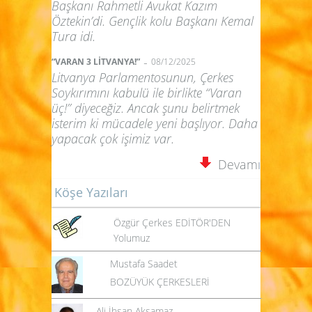
Başkanı Rahmetli Avukat Kazım
Öztekin’di. Gençlik kolu Başkanı Kemal
Tura idi.
-
“VARAN 3 LİTVANYA!”
08/12/2025
Litvanya Parlamentosunun, Çerkes
Soykırımını kabulü ile birlikte “Varan
üç!” diyeceğiz. Ancak şunu belirtmek
isterim ki mücadele yeni başlıyor. Daha
yapacak çok işimiz var.
Devamı
Köşe Yazıları
Özgür Çerkes EDİTÖR'DEN
Yolumuz
Mustafa Saadet
BOZÜYÜK ÇERKESLERİ
Ali İhsan Aksamaz