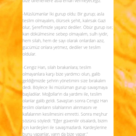
bize direnenlere asla eman vermeyeceğiz.
-Müslümanlar İki gurup oldu: Bir gurup; asla
teslim olmayalım, ölürsek şehit, kalırsak Gazi
olur, Şeref’imizle yaşarız dediler. Öbür gurup ise;
kan dökülmesine sebep olmayalım, sulh iyidir,
hem silah, hem de sayı olarak onlardan azız,
gücümüz onlara yetmez, dediler ve teslim
oldular.
-Cengiz Han, silah bırakanlara; teslim
olmayanlara karşı bize yardımcı olun, galib
geldiğimizde şehrin yönetimini size bırakalım
dedi. Böylece İki müslüman gurup savaşmaya
başladılar. Moğollar’ın da yardımı ile, teslim
olanlar galib geldi. Savaştan sonra Cengiz Han
teslim olanların silahlarının alınmasını ve
kafalarının kesilmesini emretti. Sonra meşhur
sözünü söyledi: “Eğer güvenilir olsalardı, bizim
için kardeşleri ile savaşmazlardı. Kardeşlerine
bunu yapanlar, yarın da bize yapar.”