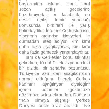
başlarından aşkındı. Harıl, harıl
sezon açılış gecelerine
hazırlanıyorlar, en kalabalık, en
neşeli açılışı kimin yapacağı
konusunda birbirleri ile yarış
halindeydiler. İnternet Çerkesleri ise,
siperlerin ardından klavyeleri ile
durmadan ateş ediyor, kim kimi
daha fazla aşağılayacak, kim kimi
daha fazla gömecek yarışındaydılar.
Tam da Çerkesler konu sıkıntısı
çekerken, Kanal D televizyonundaki
bir dizide, bir senarist bozuntusu,
Türkiye'de azınlıkları aşağılamanın
normal olduğunu bilerek, Çerkes
kadınını aşağılayan diyaloglar
içeren bölümleri gözümüze
gözümüze soktu ekrandan. Doğrusu
“hain olmaya alışmış” Çerkes
Dünyası önce biraz afalladı. "Ne