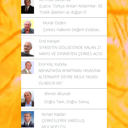
[Lazca- Türkçe Anılar/ Anlatımlar- 8]:
“Evlilik âdetleri ve düğün-5”
Murat Özden
Çerkes Halkının Değerli Evlatları,
Erol Karayel
SİYASETİN GÖLGESİNDE KALAN 21
MAYIS VE DİNMEYEN ÇERKES ACISI
Erol Kılıç Kutelia
ABHAZYA’DA APARTMAN YASASINA
ALTERNATİF DEVRE MÜLK YASASI
OLABİLİR Mİ?
Ahmet Altunok
Doğru Tavır, Doğru Sonuç
Kenan Kaplan
ÇERKESLERİN VAROLUŞ
MÜCADELESİ