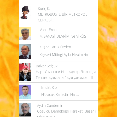
Kuriç K.
METROBÜSTE BİR METROPOL
ÇERKESİ…
Vahit Erdo
4. SANAYİ DEVRİMİ ve VİRÜS
Kuşha Faruk Özden
Kayseri Mitingi Ayıbı Hepimizin
Balkar Selçuk
Нарт Лъэпщ и Нэгъуджэр Лъэпщ и
Тепщэгъуэмрэ и Гъуэгуанэмрэ - II
İmdat Kip
N’olacak Kaffed’in Hali…
Aydın Candemir
Çoğulcu Demokrasi Hareketi Başarılı
Olabilir mi?