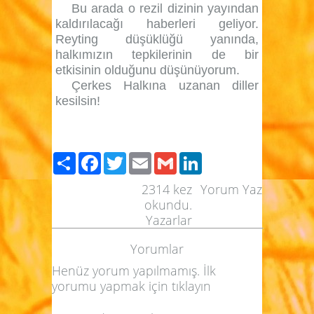
Bu arada o rezil dizinin yayından
kaldırılacağı haberleri geliyor.
Reyting düşüklüğü yanında,
halkımızın tepkilerinin de bir
etkisinin olduğunu düşünüyorum.
Çerkes Halkına uzanan diller
kesilsin!
Paylaş
Facebook
Twitter
Email
Gmail
LinkedIn
2314
kez
Yorum Yaz
okundu.
Yazarlar
Yorumlar
Henüz yorum yapılmamış. İlk
yorumu yapmak için
tıklayın