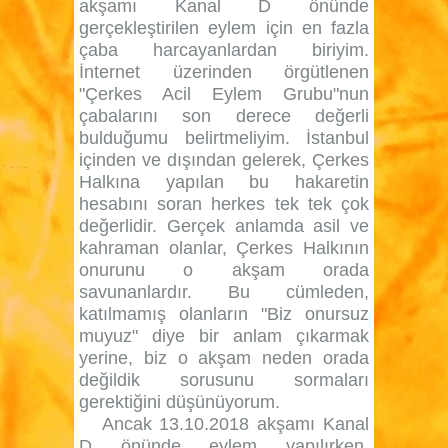
akşamı Kanal D önünde
gerçekleştirilen eylem için en fazla
çaba harcayanlardan biriyim.
İnternet üzerinden örgütlenen
"Çerkes Acil Eylem Grubu"nun
çabalarını son derece değerli
bulduğumu belirtmeliyim. İstanbul
içinden ve dışından gelerek, Çerkes
Halkına yapılan bu hakaretin
hesabını soran herkes tek tek çok
değerlidir. Gerçek anlamda asil ve
kahraman olanlar, Çerkes Halkının
onurunu o akşam orada
savunanlardır. Bu cümleden,
katılmamış olanların "Biz onursuz
muyuz" diye bir anlam çıkarmak
yerine, biz o akşam neden orada
değildik sorusunu sormaları
gerektiğini düşünüyorum.
Ancak 13.10.2018 akşamı Kanal
D önünde eylem yapılırken,