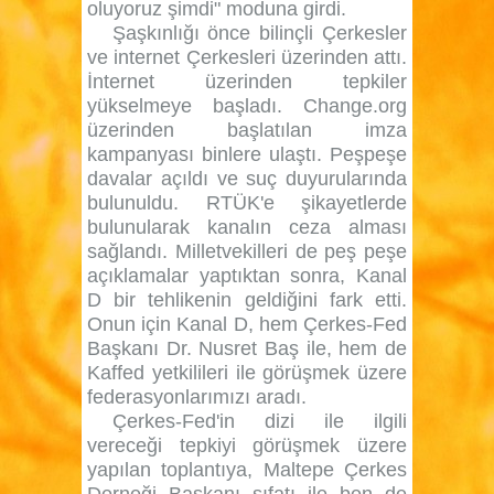
oluyoruz şimdi" moduna girdi.
Şaşkınlığı önce bilinçli Çerkesler
ve internet Çerkesleri üzerinden attı.
İnternet üzerinden tepkiler
yükselmeye başladı. Change.org
üzerinden başlatılan imza
kampanyası binlere ulaştı. Peşpeşe
davalar açıldı ve suç duyurularında
bulunuldu. RTÜK'e şikayetlerde
bulunularak kanalın ceza alması
sağlandı. Milletvekilleri de peş peşe
açıklamalar yaptıktan sonra, Kanal
D bir tehlikenin geldiğini fark etti.
Onun için Kanal D, hem Çerkes-Fed
Başkanı Dr. Nusret Baş ile, hem de
Kaffed yetkilileri ile görüşmek üzere
federasyonlarımızı aradı.
Çerkes-Fed'in dizi ile ilgili
vereceği tepkiyi görüşmek üzere
yapılan toplantıya, Maltepe Çerkes
Derneği Başkanı sıfatı ile ben de