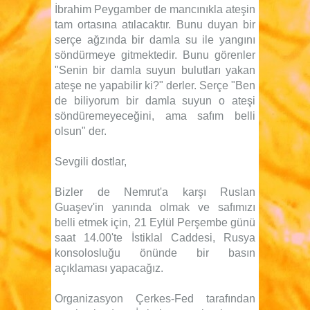
İbrahim Peygamber de mancınıkla ateşin
tam ortasına atılacaktır. Bunu duyan bir
serçe ağzında bir damla su ile yangını
söndürmeye gitmektedir. Bunu görenler
"Senin bir damla suyun bulutları yakan
ateşe ne yapabilir ki?" derler. Serçe "Ben
de biliyorum bir damla suyun o ateşi
söndüremeyeceğini, ama safım belli
olsun" der.
Sevgili dostlar,
Bizler de Nemrut'a karşı Ruslan
Guaşev'in yanında olmak ve safımızı
belli etmek için, 21 Eylül Perşembe günü
saat 14.00'te İstiklal Caddesi, Rusya
konsolosluğu önünde bir basın
açıklaması yapacağız.
Organizasyon Çerkes-Fed tarafından