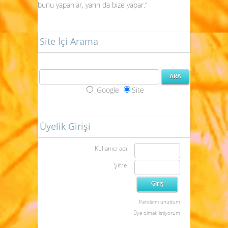
bunu yapanlar, yarın da bize yapar.”
Site İçi Arama
Google
Site
Üyelik Girişi
Kullanıcı adı
Şifre
Parolamı unuttum
Üye olmak istiyorum