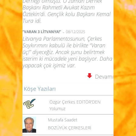
Derneği olmuştu. O zaman Dernek
Başkanı Rahmetli Avukat Kazım
Öztekin’di. Gençlik kolu Başkanı Kemal
Tura idi.
-
“VARAN 3 LİTVANYA!”
08/12/2025
Litvanya Parlamentosunun, Çerkes
Soykırımını kabulü ile birlikte “Varan
üç!” diyeceğiz. Ancak şunu belirtmek
isterim ki mücadele yeni başlıyor. Daha
yapacak çok işimiz var.
Devamı
Köşe Yazıları
Özgür Çerkes EDİTÖR'DEN
Yolumuz
Mustafa Saadet
BOZÜYÜK ÇERKESLERİ