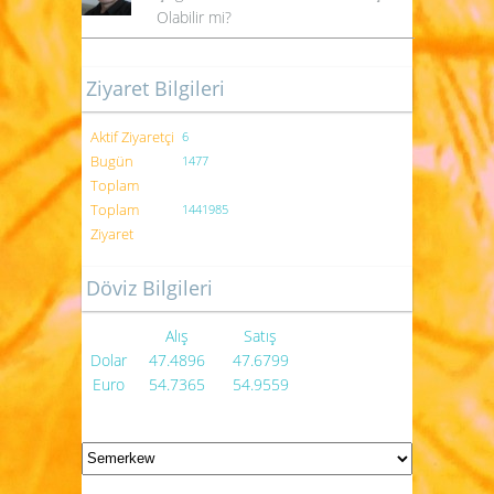
Olabilir mi?
Ziyaret Bilgileri
Aktif Ziyaretçi
6
Bugün
1477
Toplam
Toplam
1441985
Ziyaret
Döviz Bilgileri
Alış
Satış
Dolar
47.4896
47.6799
Euro
54.7365
54.9559