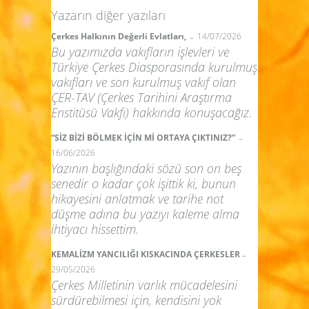
Yazarın diğer yazıları
-
Çerkes Halkının Değerli Evlatları,
14/07/2026
Bu yazımızda vakıfların işlevleri ve
Türkiye Çerkes Diasporasında kurulmuş
vakıfları ve son kurulmuş vakıf olan
ÇER-TAV (Çerkes Tarihini Araştırma
Enstitüsü Vakfı) hakkında konuşacağız.
-
“SİZ BİZİ BÖLMEK İÇİN Mİ ORTAYA ÇIKTINIZ?”
16/06/2026
Yazının başlığındaki sözü son on beş
senedir o kadar çok işittik ki, bunun
hikayesini anlatmak ve tarihe not
düşme adına bu yazıyı kaleme alma
ihtiyacı hissettim.
-
KEMALİZM YANCILIĞI KISKACINDA ÇERKESLER
29/05/2026
Çerkes Milletinin varlık mücadelesini
sürdürebilmesi için, kendisini yok