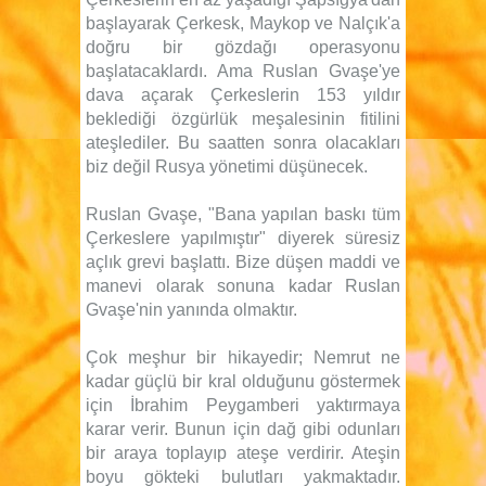
başlayarak Çerkesk, Maykop ve Nalçık'a
doğru bir gözdağı operasyonu
başlatacaklardı. Ama Ruslan Gvaşe'ye
dava açarak Çerkeslerin 153 yıldır
beklediği özgürlük meşalesinin fitilini
ateşlediler. Bu saatten sonra olacakları
biz değil Rusya yönetimi düşünecek.
Ruslan Gvaşe, "Bana yapılan baskı tüm
Çerkeslere yapılmıştır" diyerek süresiz
açlık grevi başlattı. Bize düşen maddi ve
manevi olarak sonuna kadar Ruslan
Gvaşe'nin yanında olmaktır.
Çok meşhur bir hikayedir; Nemrut ne
kadar güçlü bir kral olduğunu göstermek
için İbrahim Peygamberi yaktırmaya
karar verir. Bunun için dağ gibi odunları
bir araya toplayıp ateşe verdirir. Ateşin
boyu gökteki bulutları yakmaktadır.