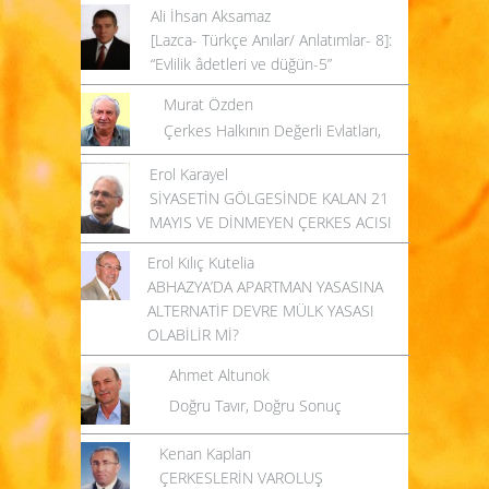
Ali İhsan Aksamaz
[Lazca- Türkçe Anılar/ Anlatımlar- 8]:
“Evlilik âdetleri ve düğün-5”
Murat Özden
Çerkes Halkının Değerli Evlatları,
Erol Karayel
SİYASETİN GÖLGESİNDE KALAN 21
MAYIS VE DİNMEYEN ÇERKES ACISI
Erol Kılıç Kutelia
ABHAZYA’DA APARTMAN YASASINA
ALTERNATİF DEVRE MÜLK YASASI
OLABİLİR Mİ?
Ahmet Altunok
Doğru Tavır, Doğru Sonuç
Kenan Kaplan
ÇERKESLERİN VAROLUŞ