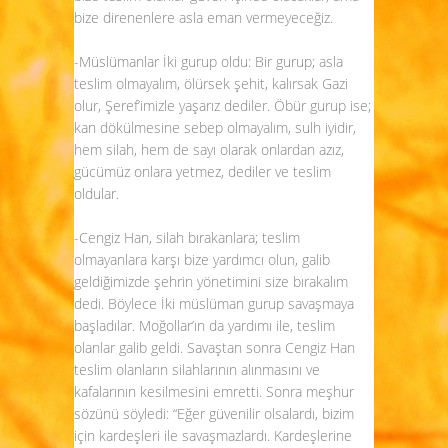
bize direnenlere asla eman vermeyeceğiz.
-Müslümanlar İki gurup oldu: Bir gurup; asla
teslim olmayalım, ölürsek şehit, kalırsak Gazi
olur, Şeref’imizle yaşarız dediler. Öbür gurup ise;
kan dökülmesine sebep olmayalım, sulh iyidir,
hem silah, hem de sayı olarak onlardan azız,
gücümüz onlara yetmez, dediler ve teslim
oldular.
-Cengiz Han, silah bırakanlara; teslim
olmayanlara karşı bize yardımcı olun, galib
geldiğimizde şehrin yönetimini size bırakalım
dedi. Böylece İki müslüman gurup savaşmaya
başladılar. Moğollar’ın da yardımı ile, teslim
olanlar galib geldi. Savaştan sonra Cengiz Han
teslim olanların silahlarının alınmasını ve
kafalarının kesilmesini emretti. Sonra meşhur
sözünü söyledi: “Eğer güvenilir olsalardı, bizim
için kardeşleri ile savaşmazlardı. Kardeşlerine