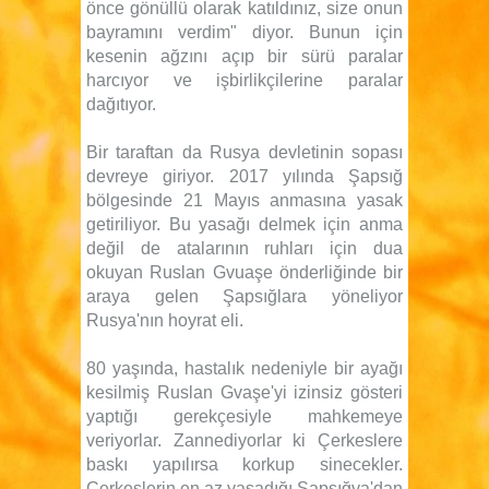
önce gönüllü olarak katıldınız, size onun
bayramını verdim" diyor. Bunun için
kesenin ağzını açıp bir sürü paralar
harcıyor ve işbirlikçilerine paralar
dağıtıyor.
Bir taraftan da Rusya devletinin sopası
devreye giriyor. 2017 yılında Şapsığ
bölgesinde 21 Mayıs anmasına yasak
getiriliyor. Bu yasağı delmek için anma
değil de atalarının ruhları için dua
okuyan Ruslan Gvuaşe önderliğinde bir
araya gelen Şapsığlara yöneliyor
Rusya'nın hoyrat eli.
80 yaşında, hastalık nedeniyle bir ayağı
kesilmiş Ruslan Gvaşe'yi izinsiz gösteri
yaptığı gerekçesiyle mahkemeye
veriyorlar. Zannediyorlar ki Çerkeslere
baskı yapılırsa korkup sinecekler.
Çerkeslerin en az yaşadığı Şapsığya'dan