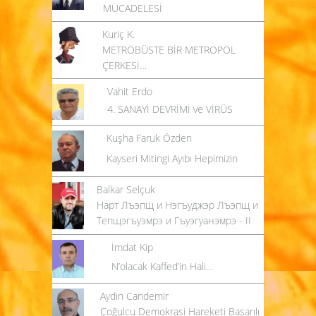
MÜCADELESİ
Kuriç K.
METROBÜSTE BİR METROPOL
ÇERKESİ…
Vahit Erdo
4. SANAYİ DEVRİMİ ve VİRÜS
Kuşha Faruk Özden
Kayseri Mitingi Ayıbı Hepimizin
Balkar Selçuk
Нарт Лъэпщ и Нэгъуджэр Лъэпщ и
Тепщэгъуэмрэ и Гъуэгуанэмрэ - II
İmdat Kip
N’olacak Kaffed’in Hali…
Aydın Candemir
Çoğulcu Demokrasi Hareketi Başarılı