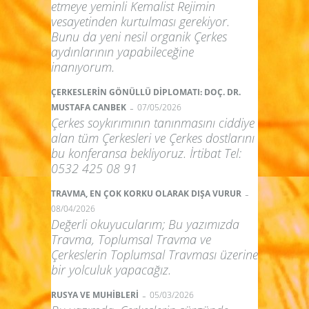
etmeye yeminli Kemalist Rejimin
vesayetinden kurtulması gerekiyor.
Bunu da yeni nesil organik Çerkes
aydınlarının yapabileceğine
inanıyorum.
ÇERKESLERİN GÖNÜLLÜ DİPLOMATI: DOÇ. DR.
-
MUSTAFA CANBEK
07/05/2026
Çerkes soykırımının tanınmasını ciddiye
alan tüm Çerkesleri ve Çerkes dostlarını
bu konferansa bekliyoruz. İrtibat Tel:
0532 425 08 91
-
TRAVMA, EN ÇOK KORKU OLARAK DIŞA VURUR
08/04/2026
Değerli okuyucularım; Bu yazımızda
Travma, Toplumsal Travma ve
Çerkeslerin Toplumsal Travması üzerine
bir yolculuk yapacağız.
-
RUSYA VE MUHİBLERİ
05/03/2026