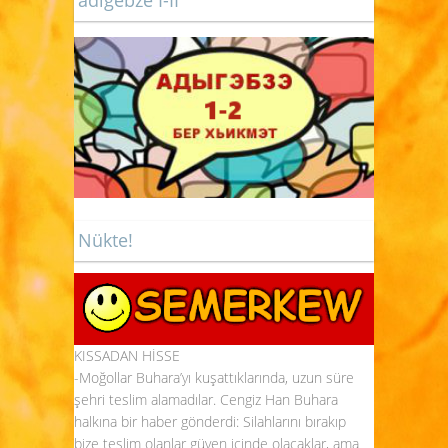
Nükte!
KISSADAN HİSSE
-Moğollar Buhara’yı kuşattıklarında, uzun süre
şehri teslim alamadılar. Cengiz Han Buhara
halkına bir haber gönderdi: Silahlarını bırakıp
bize teslim olanlar güven içinde olacaklar, ama