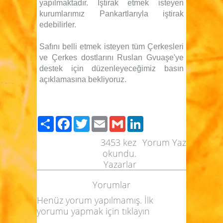
yapılmaktadır. İştirak etmek isteyen
kurumlarımız Pankartlarıyla iştirak
edebilirler.
Safını belli etmek isteyen tüm Çerkesleri
ve Çerkes dostlarını Ruslan Gvuaşe'ye
destek için düzenleyeceğimiz basın
açıklamasına bekliyoruz.
Paylaş
Facebook
Twitter
Email
Gmail
LinkedIn
3453
kez
Yorum Yaz
okundu.
Yazarlar
Yorumlar
Henüz yorum yapılmamış. İlk
yorumu yapmak için
tıklayın