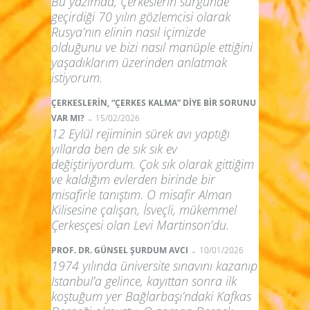
Bu yazımda, Çerkeslerin sürgünde
geçirdiği 70 yılın gözlemcisi olarak
Rusya’nın elinin nasıl içimizde
olduğunu ve bizi nasıl manüple ettiğini
yaşadıklarım üzerinden anlatmak
istiyorum.
ÇERKESLERİN, “ÇERKES KALMA” DİYE BİR SORUNU
-
VAR MI?
15/02/2026
12 Eylül rejiminin sürek avı yaptığı
yıllarda ben de sık sık ev
değiştiriyordum. Çok sık olarak gittiğim
ve kaldığım evlerden birinde bir
misafirle tanıştım. O misafir Alman
Kilisesine çalışan, İsveçli, mükemmel
Çerkesçesi olan Levi Martinson’du.
-
PROF. DR. GÜNSEL ŞURDUM AVCI
10/01/2026
1974 yılında üniversite sınavını kazanıp
Istanbul’a gelince, kayıttan sonra ilk
koştuğum yer Bağlarbaşı’ndaki Kafkas