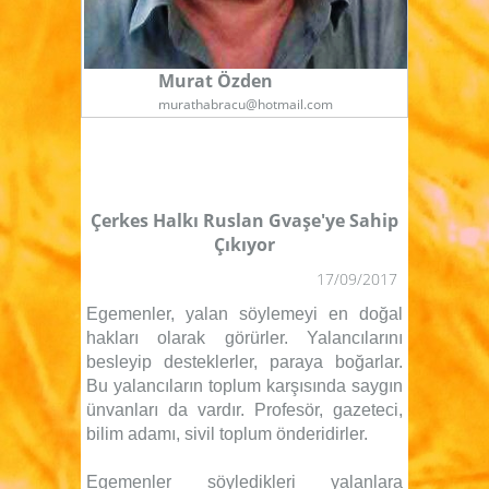
Murat Özden
murathabracu@hotmail.com
Çerkes Halkı Ruslan Gvaşe'ye Sahip
Çıkıyor
17/09/2017
Egemenler, yalan söylemeyi en doğal
hakları olarak görürler. Yalancılarını
besleyip desteklerler, paraya boğarlar.
Bu yalancıların toplum karşısında saygın
ünvanları da vardır. Profesör, gazeteci,
bilim adamı, sivil toplum önderidirler.
Egemenler söyledikleri yalanlara