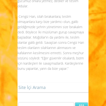
gücümüz onlara yetmez, dediler ve teslim
oldular.
-Cengiz Han, silah bırakanlara; teslim
olmayanlara karşı bize yardımcı olun, galib
geldiğimizde şehrin yönetimini size bırakalım
dedi. Böylece İki müslüman gurup savaşmaya
başladılar. Moğollar’ın da yardımı ile, teslim
olanlar galib geldi. Savaştan sonra Cengiz Han
teslim olanların silahlarının alınmasını ve
kafalarının kesilmesini emretti. Sonra meşhur
sözünü söyledi: “Eğer güvenilir olsalardı, bizim
için kardeşleri ile savaşmazlardı. Kardeşlerine
bunu yapanlar, yarın da bize yapar.”
Site İçi Arama