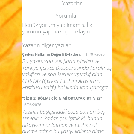
Yazarlar
Yorumlar
Henüz yorum yapılmamış. İlk
yorumu yapmak için
tıklayın
Yazarın diğer yazıları
-
Çerkes Halkının Değerli Evlatları,
14/07/2026
Bu yazımızda vakıfların işlevleri ve
Türkiye Çerkes Diasporasında kurulmuş
vakıfları ve son kurulmuş vakıf olan
ÇER-TAV (Çerkes Tarihini Araştırma
Enstitüsü Vakfı) hakkında konuşacağız.
-
“SİZ BİZİ BÖLMEK İÇİN Mİ ORTAYA ÇIKTINIZ?”
16/06/2026
Yazının başlığındaki sözü son on beş
senedir o kadar çok işittik ki, bunun
hikayesini anlatmak ve tarihe not
düşme adına bu yazıyı kaleme alma