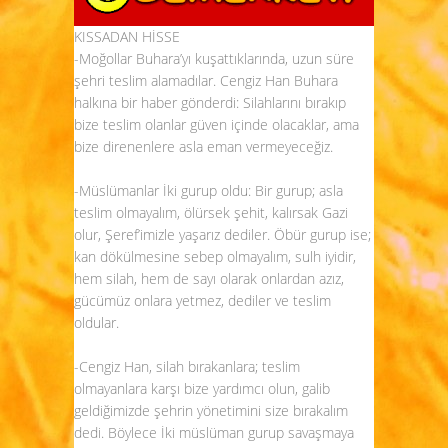
KISSADAN HİSSE
-Moğollar Buhara’yı kuşattıklarında, uzun süre
şehri teslim alamadılar. Cengiz Han Buhara
halkına bir haber gönderdi: Silahlarını bırakıp
bize teslim olanlar güven içinde olacaklar, ama
bize direnenlere asla eman vermeyeceğiz.
-Müslümanlar İki gurup oldu: Bir gurup; asla
teslim olmayalım, ölürsek şehit, kalırsak Gazi
olur, Şeref’imizle yaşarız dediler. Öbür gurup ise;
kan dökülmesine sebep olmayalım, sulh iyidir,
hem silah, hem de sayı olarak onlardan azız,
gücümüz onlara yetmez, dediler ve teslim
oldular.
-Cengiz Han, silah bırakanlara; teslim
olmayanlara karşı bize yardımcı olun, galib
geldiğimizde şehrin yönetimini size bırakalım
dedi. Böylece İki müslüman gurup savaşmaya