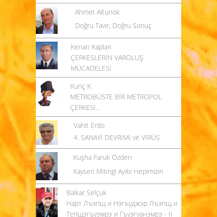
Ahmet Altunok
Doğru Tavır, Doğru Sonuç
Kenan Kaplan
ÇERKESLERİN VAROLUŞ
MÜCADELESİ
Kuriç K.
METROBÜSTE BİR METROPOL
ÇERKESİ…
Vahit Erdo
4. SANAYİ DEVRİMİ ve VİRÜS
Kuşha Faruk Özden
Kayseri Mitingi Ayıbı Hepimizin
Balkar Selçuk
Нарт Лъэпщ и Нэгъуджэр Лъэпщ и
Тепщэгъуэмрэ и Гъуэгуанэмрэ - II