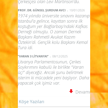
Çerkesçesi olan Levi Martinson’du.
-
PROF. DR. GÜNSEL ŞURDUM AVCI
10/01/2026
1974 yılında üniversite sınavını kazanıp
Istanbul’a gelince, kayıttan sonra ilk
koştuğum yer Bağlarbaşı’ndaki Kafkas
Derneği olmuştu. O zaman Dernek
Başkanı Rahmetli Avukat Kazım
Öztekin’di. Gençlik kolu Başkanı Kemal
Tura idi.
-
“VARAN 3 LİTVANYA!”
08/12/2025
Litvanya Parlamentosunun, Çerkes
Soykırımını kabulü ile birlikte “Varan
üç!” diyeceğiz. Ancak şunu belirtmek
isterim ki mücadele yeni başlıyor. Daha
yapacak çok işimiz var.
Devamı
Köşe Yazıları