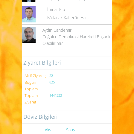
İmdat Kip
N’olacak Kaffed’in Hali…
Aydın Candemir
Çoğulcu Demokrasi Hareketi Başarılı
Olabilir mi?
Ziyaret Bilgileri
Aktif Ziyaretçi
22
Bugün
825
Toplam
Toplam
1441333
Ziyaret
Döviz Bilgileri
Alış
Satış