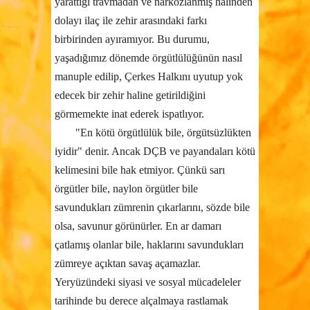
yarattığı travmadan ve narkozlanmış halinden
dolayı ilaç ile zehir arasındaki farkı
birbirinden ayıramıyor. Bu durumu,
yaşadığımız dönemde örgütlülüğünün nasıl
manuple edilip, Çerkes Halkını uyutup yok
edecek bir zehir haline getirildiğini
görmemekte inat ederek ispatlıyor.
"En kötü örgütlülük bile, örgütsüzlükten
iyidir" denir. Ancak DÇB ve payandaları kötü
kelimesini bile hak etmiyor. Çünkü sarı
örgütler bile, naylon örgütler bile
savundukları zümrenin çıkarlarını, sözde bile
olsa, savunur görünürler. En ar damarı
çatlamış olanlar bile, haklarını savundukları
zümreye açıktan savaş açamazlar.
Yeryüzündeki siyasi ve sosyal mücadeleler
tarihinde bu derece alçalmaya rastlamak