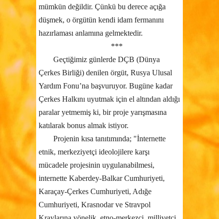
mümkün değildir. Çünkü bu derece açığa
düşmek, o örgütün kendi idam fermanını
hazırlaması anlamına gelmektedir.
***
Geçtiğimiz günlerde DÇB (Dünya
Çerkes Birliği) denilen örgüt, Rusya Ulusal
Yardım Fonu’na başvuruyor. Bugüne kadar
Çerkes Halkını uyutmak için el altından aldığı
paralar yetmemiş ki, bir proje yarışmasına
katılarak bonus almak istiyor.
Projenin kısa tanıtımında; "İnternette
etnik, merkeziyetçi ideolojilere karşı
mücadele projesinin uygulanabilmesi,
internette Kaberdey-Balkar Cumhuriyeti,
Karaçay-Çerkes Cumhuriyeti, Adığe
Cumhuriyeti, Krasnodar ve Stravpol
Kraylarına yönelik, etno-merkezci, milliyetçi