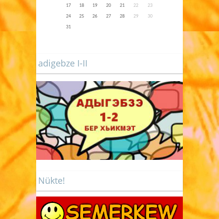
17
18
19
20
21
22
23
24
25
26
27
28
29
30
31
adigebze I-II
Nükte!