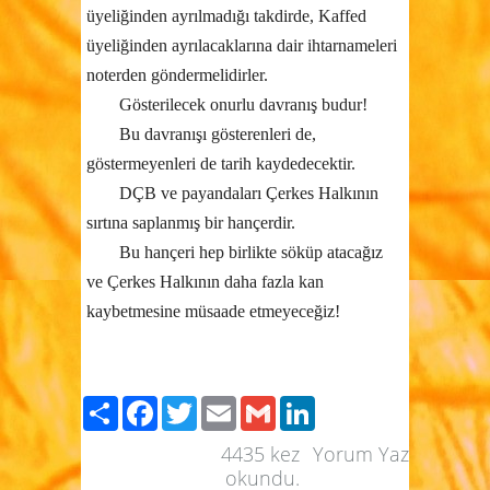
üyeliğinden ayrılmadığı takdirde, Kaffed
üyeliğinden ayrılacaklarına dair ihtarnameleri
noterden göndermelidirler.
Gösterilecek onurlu davranış budur!
Bu davranışı gösterenleri de,
göstermeyenleri de tarih kaydedecektir.
DÇB ve payandaları Çerkes Halkının
sırtına saplanmış bir hançerdir.
Bu hançeri hep birlikte söküp atacağız
ve Çerkes Halkının daha fazla kan
kaybetmesine müsaade etmeyeceğiz!
Paylaş
Facebook
Twitter
Email
Gmail
LinkedIn
4435
kez
Yorum Yaz
okundu.