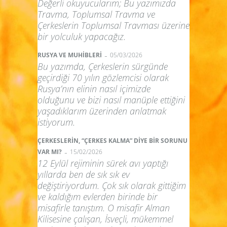
Değerli okuyucularım; Bu yazımızda
Travma, Toplumsal Travma ve
Çerkeslerin Toplumsal Travması üzerine
bir yolculuk yapacağız.
-
RUSYA VE MUHİBLERİ
05/03/2026
Bu yazımda, Çerkeslerin sürgünde
geçirdiği 70 yılın gözlemcisi olarak
Rusya’nın elinin nasıl içimizde
olduğunu ve bizi nasıl manüple ettiğini
yaşadıklarım üzerinden anlatmak
istiyorum.
ÇERKESLERİN, “ÇERKES KALMA” DİYE BİR SORUNU
-
VAR MI?
15/02/2026
12 Eylül rejiminin sürek avı yaptığı
yıllarda ben de sık sık ev
değiştiriyordum. Çok sık olarak gittiğim
ve kaldığım evlerden birinde bir
misafirle tanıştım. O misafir Alman
Kilisesine çalışan, İsveçli, mükemmel