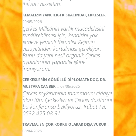
ihtiyacı hissettim.
-
KEMALİZM YANCILIĞI KISKACINDA ÇERKESLER
29/05/2026
Çerkes Milletinin varlık mücadelesini
sürdürebilmesi için, kendisini yok
etmeye yeminli Kemalist Rejimin
vesayetinden kurtulması gerekiyor.
Bunu da yeni nesil organik Çerkes
aydınlarının yapabileceğine
inanıyorum.
ÇERKESLERİN GÖNÜLLÜ DİPLOMATI: DOÇ. DR.
-
MUSTAFA CANBEK
07/05/2026
Çerkes soykırımının tanınmasını ciddiye
alan tüm Çerkesleri ve Çerkes dostlarını
bu konferansa bekliyoruz. İrtibat Tel:
0532 425 08 91
-
TRAVMA, EN ÇOK KORKU OLARAK DIŞA VURUR
08/04/2026