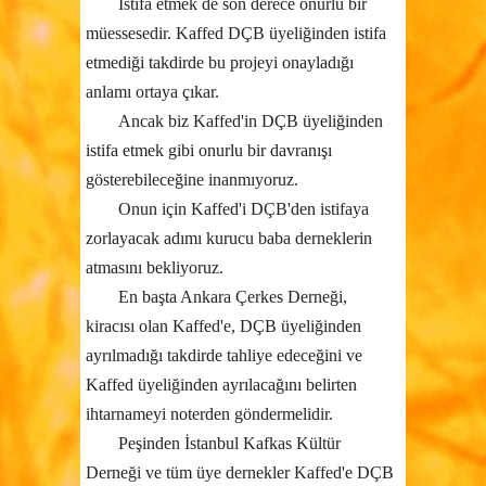
İstifa etmek de son derece onurlu bir
müessesedir. Kaffed DÇB üyeliğinden istifa
etmediği takdirde bu projeyi onayladığı
anlamı ortaya çıkar.
Ancak biz Kaffed'in DÇB üyeliğinden
istifa etmek gibi onurlu bir davranışı
gösterebileceğine inanmıyoruz.
Onun için Kaffed'i DÇB'den istifaya
zorlayacak adımı kurucu baba derneklerin
atmasını bekliyoruz.
En başta Ankara Çerkes Derneği,
kiracısı olan Kaffed'e, DÇB üyeliğinden
ayrılmadığı takdirde tahliye edeceğini ve
Kaffed üyeliğinden ayrılacağını belirten
ihtarnameyi noterden göndermelidir.
Peşinden İstanbul Kafkas Kültür
Derneği ve tüm üye dernekler Kaffed'e DÇB