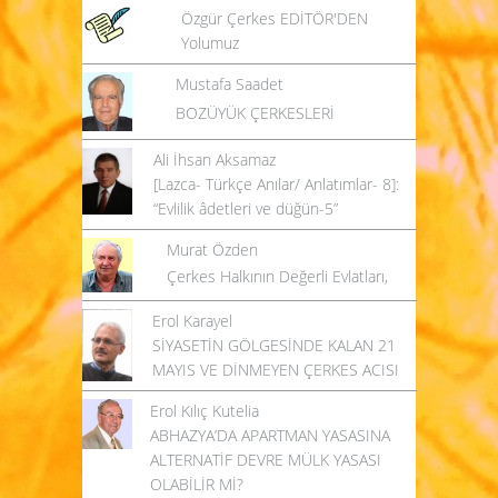
Özgür Çerkes EDİTÖR'DEN
Yolumuz
Mustafa Saadet
BOZÜYÜK ÇERKESLERİ
Ali İhsan Aksamaz
[Lazca- Türkçe Anılar/ Anlatımlar- 8]:
“Evlilik âdetleri ve düğün-5”
Murat Özden
Çerkes Halkının Değerli Evlatları,
Erol Karayel
SİYASETİN GÖLGESİNDE KALAN 21
MAYIS VE DİNMEYEN ÇERKES ACISI
Erol Kılıç Kutelia
ABHAZYA’DA APARTMAN YASASINA
ALTERNATİF DEVRE MÜLK YASASI
OLABİLİR Mİ?