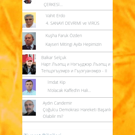
ÇERKESİ…
Vahit Erdo
4. SANAYİ DEVRİMİ ve VİRÜS
Kuşha Faruk Özden
Kayseri Mitingi Ayıbı Hepimizin
Balkar Selçuk
Нарт Лъэпщ и Нэгъуджэр Лъэпщ и
Тепщэгъуэмрэ и Гъуэгуанэмрэ - II
İmdat Kip
N’olacak Kaffed’in Hali…
Aydın Candemir
Çoğulcu Demokrasi Hareketi Başarılı
Olabilir mi?