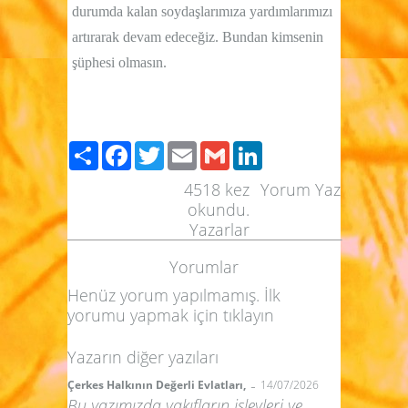
durumda kalan soydaşlarımıza yardımlarımızı
artırarak devam edeceğiz. Bundan kimsenin
şüphesi olmasın.
Paylaş
Facebook
Twitter
Email
Gmail
LinkedIn
4518
kez
Yorum Yaz
okundu.
Yazarlar
Yorumlar
Henüz yorum yapılmamış. İlk
yorumu yapmak için
tıklayın
Yazarın diğer yazıları
-
Çerkes Halkının Değerli Evlatları,
14/07/2026
Bu yazımızda vakıfların işlevleri ve