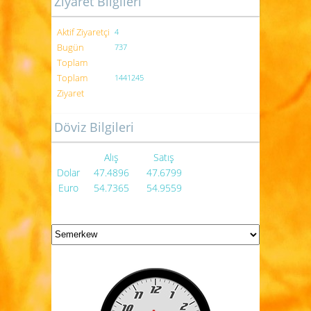
Ziyaret Bilgileri
Aktif Ziyaretçi
4
Bugün
737
Toplam
Toplam
1441245
Ziyaret
Döviz Bilgileri
Alış
Satış
Dolar
47.4896
47.6799
Euro
54.7365
54.9559