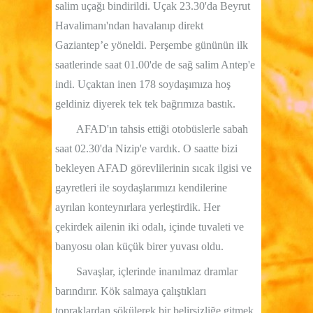
salim uçağı bindirildi. Uçak 23.30'da Beyrut
Havalimanı'ndan havalanıp direkt
Gaziantep’e yöneldi. Perşembe gününün ilk
saatlerinde saat 01.00'de de sağ salim Antep'e
indi. Uçaktan inen 178 soydaşımıza hoş
geldiniz diyerek tek tek bağrımıza bastık.
AFAD'ın tahsis ettiği otobüslerle sabah
saat 02.30'da Nizip'e vardık. O saatte bizi
bekleyen AFAD görevlilerinin sıcak ilgisi ve
gayretleri ile soydaşlarımızı kendilerine
ayrılan konteynırlara yerleştirdik. Her
çekirdek ailenin iki odalı, içinde tuvaleti ve
banyosu olan küçük birer yuvası oldu.
Savaşlar, içlerinde inanılmaz dramlar
barındırır. Kök salmaya çalıştıkları
topraklardan sökülerek bir belirsizliğe gitmek