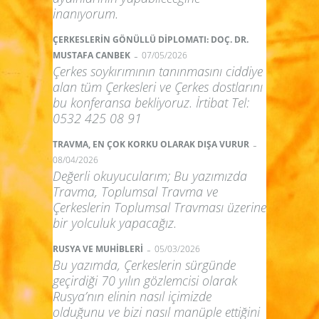
inanıyorum.
ÇERKESLERİN GÖNÜLLÜ DİPLOMATI: DOÇ. DR.
-
MUSTAFA CANBEK
07/05/2026
Çerkes soykırımının tanınmasını ciddiye
alan tüm Çerkesleri ve Çerkes dostlarını
bu konferansa bekliyoruz. İrtibat Tel:
0532 425 08 91
-
TRAVMA, EN ÇOK KORKU OLARAK DIŞA VURUR
08/04/2026
Değerli okuyucularım; Bu yazımızda
Travma, Toplumsal Travma ve
Çerkeslerin Toplumsal Travması üzerine
bir yolculuk yapacağız.
-
RUSYA VE MUHİBLERİ
05/03/2026
Bu yazımda, Çerkeslerin sürgünde
geçirdiği 70 yılın gözlemcisi olarak
Rusya’nın elinin nasıl içimizde
olduğunu ve bizi nasıl manüple ettiğini