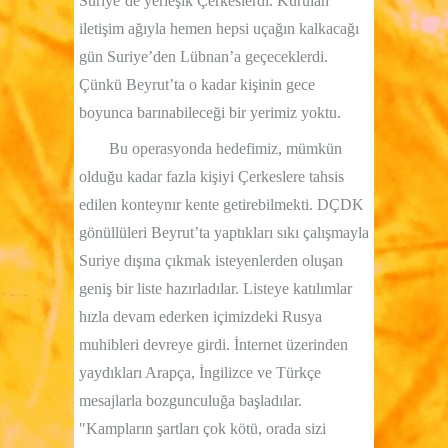
Suriye’de yerleşik Çerkeslerdi. Kurulan
iletişim ağıyla hemen hepsi uçağın kalkacağı
gün Suriye’den Lübnan’a geçeceklerdi.
Çünkü Beyrut’ta o kadar kişinin gece
boyunca barınabileceği bir yerimiz yoktu.
Bu operasyonda hedefimiz, mümkün
olduğu kadar fazla kişiyi Çerkeslere tahsis
edilen konteynır kente getirebilmekti. DÇDK
gönüllüleri Beyrut’ta yaptıkları sıkı çalışmayla
Suriye dışına çıkmak isteyenlerden oluşan
geniş bir liste hazırladılar. Listeye katılımlar
hızla devam ederken içimizdeki Rusya
muhibleri devreye girdi. İnternet üzerinden
yaydıkları Arapça, İngilizce ve Türkçe
mesajlarla bozgunculuğa başladılar.
"Kampların şartları çok kötü, orada sizi