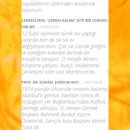
yaşadıklarım üzerinden anlatmak
istiyorum.
ÇERKESLERİN, “ÇERKES KALMA” DİYE BİR SORUNU
-
VAR MI?
15/02/2026
12 Eylül rejiminin sürek avı yaptığı
yıllarda ben de sık sık ev
değiştiriyordum. Çok sık olarak gittiğim
ve kaldığım evlerden birinde bir
misafirle tanıştım. O misafir Alman
Kilisesine çalışan, İsveçli, mükemmel
Çerkesçesi olan Levi Martinson’du.
-
PROF. DR. GÜNSEL ŞURDUM AVCI
10/01/2026
1974 yılında üniversite sınavını kazanıp
Istanbul’a gelince, kayıttan sonra ilk
koştuğum yer Bağlarbaşı’ndaki Kafkas
Derneği olmuştu. O zaman Dernek
Başkanı Rahmetli Avukat Kazım
Öztekin’di. Gençlik kolu Başkanı Kemal
Tura idi.