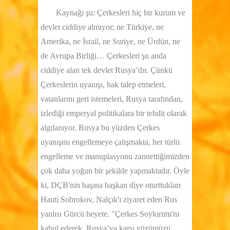
Kaynağı şu: Çerkesleri hiç bir kurum ve
devlet ciddiye almıyor; ne Türkiye, ne
Amerika, ne İsrail, ne Suriye, ne Ürdün, ne
de Avrupa Birliği… Çerkesleri şu anda
ciddiye alan tek devlet Rusya’dır. Çünkü
Çerkeslerin uyanışı, hak talep etmeleri,
vatanlarını geri istemeleri, Rusya tarafından,
izlediği emperyal politikalara bir tehdit olarak
algılanıyor. Rusya bu yüzden Çerkes
uyanışını engellemeye çalışmakta, her türlü
engelleme ve manuplasyonu zannettiğimizden
çok daha yoğun bir şekilde yapmaktadır. Öyle
ki, DÇB'nin başına başkan diye oturttukları
Hauti Sohrokov, Nalçık'ı ziyaret eden Rus
yanlısı Gürcü heyete, "Çerkes Soykırımı'nı
kabul ederek, Rusya’ya karşı yüzümüzü