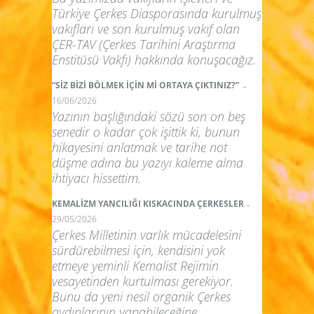
Türkiye Çerkes Diasporasında kurulmuş
vakıfları ve son kurulmuş vakıf olan
ÇER-TAV (Çerkes Tarihini Araştırma
Enstitüsü Vakfı) hakkında konuşacağız.
-
“SİZ BİZİ BÖLMEK İÇİN Mİ ORTAYA ÇIKTINIZ?”
16/06/2026
Yazının başlığındaki sözü son on beş
senedir o kadar çok işittik ki, bunun
hikayesini anlatmak ve tarihe not
düşme adına bu yazıyı kaleme alma
ihtiyacı hissettim.
-
KEMALİZM YANCILIĞI KISKACINDA ÇERKESLER
29/05/2026
Çerkes Milletinin varlık mücadelesini
sürdürebilmesi için, kendisini yok
etmeye yeminli Kemalist Rejimin
vesayetinden kurtulması gerekiyor.
Bunu da yeni nesil organik Çerkes
aydınlarının yapabileceğine