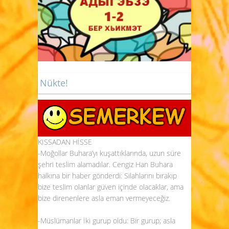
Nükte!
KISSADAN HİSSE
-Moğollar Buhara’yı kuşattıklarında, uzun süre
şehri teslim alamadılar. Cengiz Han Buhara
halkına bir haber gönderdi: Silahlarını bırakıp
bize teslim olanlar güven içinde olacaklar, ama
bize direnenlere asla eman vermeyeceğiz.
-Müslümanlar İki gurup oldu: Bir gurup; asla