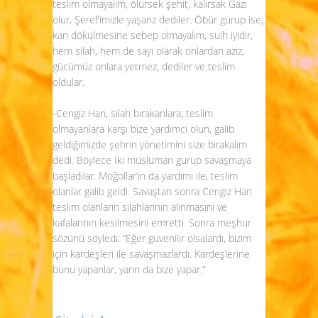
teslim olmayalım, ölürsek şehit, kalırsak Gazi
olur, Şeref’imizle yaşarız dediler. Öbür gurup ise;
kan dökülmesine sebep olmayalım, sulh iyidir,
hem silah, hem de sayı olarak onlardan azız,
gücümüz onlara yetmez, dediler ve teslim
oldular.
-Cengiz Han, silah bırakanlara; teslim
olmayanlara karşı bize yardımcı olun, galib
geldiğimizde şehrin yönetimini size bırakalım
dedi. Böylece İki müslüman gurup savaşmaya
başladılar. Moğollar’ın da yardımı ile, teslim
olanlar galib geldi. Savaştan sonra Cengiz Han
teslim olanların silahlarının alınmasını ve
kafalarının kesilmesini emretti. Sonra meşhur
sözünü söyledi: “Eğer güvenilir olsalardı, bizim
için kardeşleri ile savaşmazlardı. Kardeşlerine
bunu yapanlar, yarın da bize yapar.”