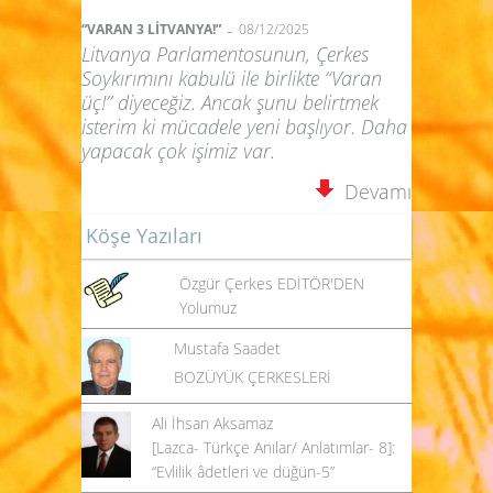
-
“VARAN 3 LİTVANYA!”
08/12/2025
Litvanya Parlamentosunun, Çerkes
Soykırımını kabulü ile birlikte “Varan
üç!” diyeceğiz. Ancak şunu belirtmek
isterim ki mücadele yeni başlıyor. Daha
yapacak çok işimiz var.
Devamı
Köşe Yazıları
Özgür Çerkes EDİTÖR'DEN
Yolumuz
Mustafa Saadet
BOZÜYÜK ÇERKESLERİ
Ali İhsan Aksamaz
[Lazca- Türkçe Anılar/ Anlatımlar- 8]:
“Evlilik âdetleri ve düğün-5”